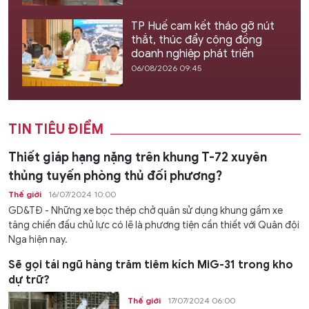
TP Huế cam kết tháo gỡ nút
thắt, thúc đẩy cộng đồng
doanh nghiệp phát triển
06/08/2026 09:45
TIN TIÊU ĐIỂM
Thiết giáp hạng nặng trên khung T-72 xuyên
thủng tuyến phòng thủ đối phương?
Thế giới
16/07/2024 10:00
GD&TĐ - Những xe bọc thép chở quân sử dụng khung gầm xe
tăng chiến đấu chủ lực có lẽ là phương tiện cần thiết với Quân đội
Nga hiện nay.
Sẽ gọi tái ngũ hàng trăm tiêm kích MiG-31 trong kho
dự trữ?
Thế giới
17/07/2024 06:00