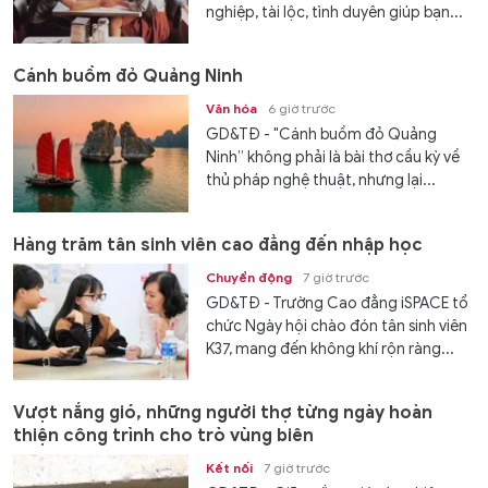
nghiệp, tài lộc, tình duyên giúp bạn...
Cánh buồm đỏ Quảng Ninh
Văn hóa
6 giờ trước
GD&TĐ - "Cánh buồm đỏ Quảng
Ninh” không phải là bài thơ cầu kỳ về
thủ pháp nghệ thuật, nhưng lại...
Hàng trăm tân sinh viên cao đẳng đến nhập học
Chuyển động
7 giờ trước
GD&TĐ - Trường Cao đẳng iSPACE tổ
chức Ngày hội chào đón tân sinh viên
K37, mang đến không khí rộn ràng...
Vượt nắng gió, những người thợ từng ngày hoàn
thiện công trình cho trò vùng biên
Kết nối
7 giờ trước