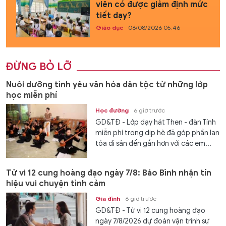
viên có được giảm định mức
tiết dạy?
Giáo dục
06/08/2026 05:46
ĐỪNG BỎ LỠ
Nuôi dưỡng tình yêu văn hóa dân tộc từ những lớp
học miễn phí
Học đường
6 giờ trước
GD&TĐ - Lớp dạy hát Then - đàn Tính
miễn phí trong dịp hè đã góp phần lan
tỏa di sản đến gần hơn với các em...
Tử vi 12 cung hoàng đạo ngày 7/8: Bảo Bình nhận tín
hiệu vui chuyện tình cảm
Gia đình
6 giờ trước
GD&TĐ - Tử vi 12 cung hoàng đạo
ngày 7/8/2026 dự đoán vận trình sự