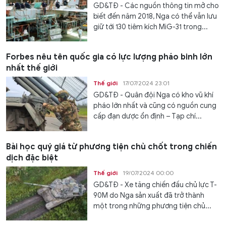
GD&TĐ - Các nguồn thông tin mở cho
biết đến năm 2018, Nga có thể vẫn lưu
giữ tới 130 tiêm kích MiG-31 trong...
Forbes nêu tên quốc gia có lực lượng pháo binh lớn
nhất thế giới
Thế giới
17/07/2024 23:01
GD&TĐ - Quân đội Nga có kho vũ khí
pháo lớn nhất và cũng có nguồn cung
cấp đạn dược ổn định – Tạp chí...
Bài học quý giá từ phương tiện chủ chốt trong chiến
dịch đặc biệt
Thế giới
19/07/2024 00:00
GD&TĐ - Xe tăng chiến đấu chủ lực T-
90M do Nga sản xuất đã trở thành
một trong những phương tiện chủ...