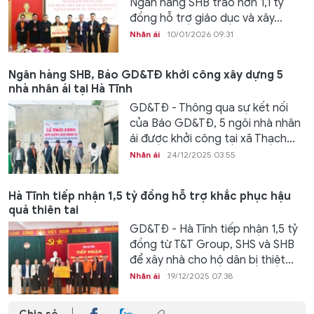
Ngân hàng SHB trao hơn 1,1 tỷ
đồng hỗ trợ giáo dục và xây...
Nhân ái
10/01/2026 09:31
Ngân hàng SHB, Báo GD&TĐ khởi công xây dựng 5
nhà nhân ái tại Hà Tĩnh
GD&TĐ - Thông qua sự kết nối
của Báo GD&TĐ, 5 ngôi nhà nhân
ái được khởi công tại xã Thạch...
Nhân ái
24/12/2025 03:55
Hà Tĩnh tiếp nhận 1,5 tỷ đồng hỗ trợ khắc phục hậu
quả thiên tai
GD&TĐ - Hà Tĩnh tiếp nhận 1,5 tỷ
đồng từ T&T Group, SHS và SHB
để xây nhà cho hộ dân bị thiệt...
Nhân ái
19/12/2025 07:38