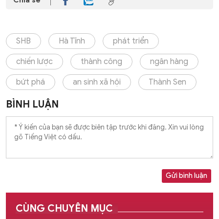
Chia sẻ
SHB
Hà Tĩnh
phát triển
chiến lược
thành công
ngân hàng
bứt phá
an sinh xã hội
Thành Sen
BÌNH LUẬN
Gửi bình luận
CÙNG CHUYÊN MỤC