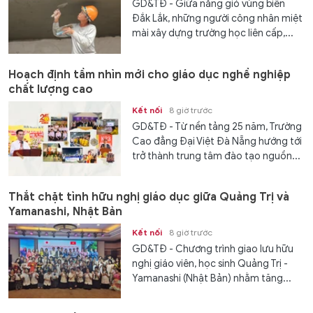
GD&TĐ - Giữa nắng gió vùng biên
Đắk Lắk, những người công nhân miệt
mài xây dựng trường học liên cấp,...
Hoạch định tầm nhìn mới cho giáo dục nghề nghiệp
chất lượng cao
Kết nối
8 giờ trước
GD&TĐ - Từ nền tảng 25 năm, Trường
Cao đẳng Đại Việt Đà Nẵng hướng tới
trở thành trung tâm đào tạo nguồn...
Thắt chặt tình hữu nghị giáo dục giữa Quảng Trị và
Yamanashi, Nhật Bản
Kết nối
8 giờ trước
GD&TĐ - Chương trình giao lưu hữu
nghị giáo viên, học sinh Quảng Trị -
Yamanashi (Nhật Bản) nhằm tăng...