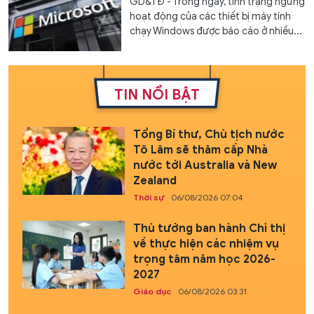
GD&TĐ - Trong ngày, tình trạng ngừng
hoạt động của các thiết bị máy tính
chạy Windows được báo cáo ở nhiều...
TIN NỔI BẬT
Tổng Bí thư, Chủ tịch nước
Tô Lâm sẽ thăm cấp Nhà
nước tới Australia và New
Zealand
Thời sự
06/08/2026 07:04
Thủ tướng ban hành Chỉ thị
về thực hiện các nhiệm vụ
trọng tâm năm học 2026-
2027
Giáo dục
06/08/2026 03:31