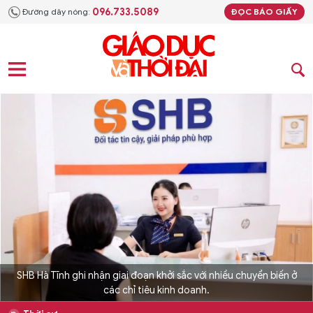
096.733.5089
Đường dây nóng:
ĐỌC BÁO GIẤY
SHB Hà Tĩnh ghi nhận giai đoạn khởi sắc với nhiều chuyển biến ở
các chỉ tiêu kinh doanh.