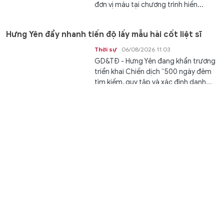
đơn vị máu tại chương trình hiến...
Hưng Yên đẩy nhanh tiến độ lấy mẫu hài cốt liệt sĩ
Thời sự
06/08/2026 11:03
GD&TĐ - Hưng Yên đang khẩn trương
triển khai Chiến dịch “500 ngày đêm
tìm kiếm, quy tập và xác định danh...
Lần đầu lộ cảnh drone KVD002 Trung Quốc khóa diệt
mục tiêu trên biển
Thế giới
06/08/2026 11:00
GD&TĐ - Quân đội Trung Quốc lần
đầu công bố cảnh drone KVD002 truy
đuổi, khóa mục tiêu và tấn công tàu...
Kết quả xổ số Vietlott 6/8 - Xổ số Vietlott Power 6/55
thứ Năm