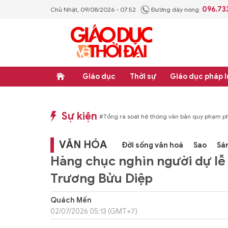
096.73
Chủ Nhật, 09/08/2026 - 07:52
Đường dây nóng:
Giáo dục
Thời sự
Giáo dục pháp l
Sự kiện
p luật
#Thực học - Thực nghiệp
#Tổng rà soát hệ thống văn bản quy phạm ph
VĂN HÓA
Đời sống văn hoá
Sao
Sá
Hàng chục nghìn người dự lễ
Trương Bửu Diệp
Quách Mến
02/07/2026 05:13 (GMT+7)