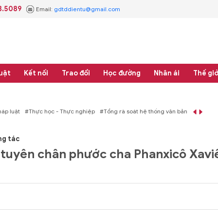
3.5089
Email:
gdtddientu@gmail.com
uật
Kết nối
Trao đổi
Học đường
Nhân ái
Thế giớ
áp luật
#Thực học - Thực nghiệp
#Tổng rà soát hệ thống văn bản quy phạm 
ng tác
 tuyên chân phước cha Phanxicô Xavi