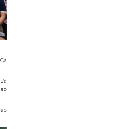
 Cà
Đức
iáo
vào