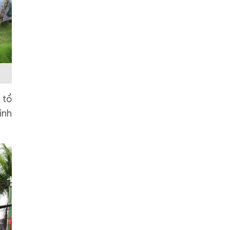
 tổ
inh