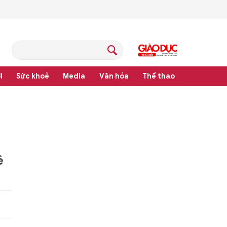
i
Sức khoẻ
Media
Văn hóa
Thể thao
pháp luật
ê