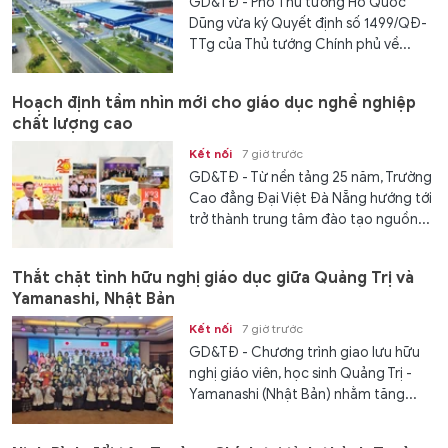
GD&TĐ - Phó Thủ tướng Hồ Quốc
Dũng vừa ký Quyết định số 1499/QĐ-
TTg của Thủ tướng Chính phủ về...
Hoạch định tầm nhìn mới cho giáo dục nghề nghiệp
chất lượng cao
Kết nối
7 giờ trước
GD&TĐ - Từ nền tảng 25 năm, Trường
Cao đẳng Đại Việt Đà Nẵng hướng tới
trở thành trung tâm đào tạo nguồn...
Thắt chặt tình hữu nghị giáo dục giữa Quảng Trị và
Yamanashi, Nhật Bản
Kết nối
7 giờ trước
GD&TĐ - Chương trình giao lưu hữu
nghị giáo viên, học sinh Quảng Trị -
Yamanashi (Nhật Bản) nhằm tăng...