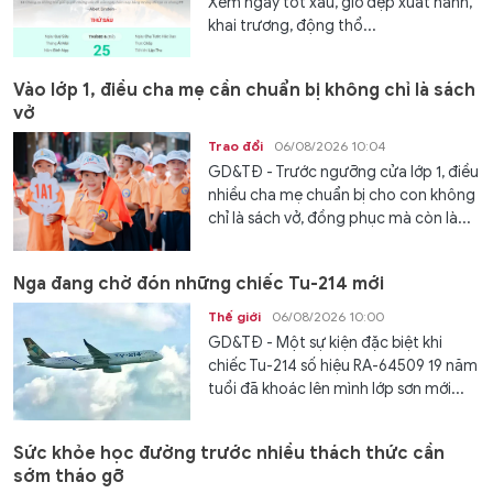
Xem ngày tốt xấu, giờ đẹp xuất hành,
khai trương, động thổ...
Vào lớp 1, điều cha mẹ cần chuẩn bị không chỉ là sách
vở
Trao đổi
06/08/2026 10:04
GD&TĐ - Trước ngưỡng cửa lớp 1, điều
nhiều cha mẹ chuẩn bị cho con không
chỉ là sách vở, đồng phục mà còn là...
Nga đang chờ đón những chiếc Tu-214 mới
Thế giới
06/08/2026 10:00
GD&TĐ - Một sự kiện đặc biệt khi
chiếc Tu-214 số hiệu RA-64509 19 năm
tuổi đã khoác lên mình lớp sơn mới...
Sức khỏe học đường trước nhiều thách thức cần
sớm tháo gỡ