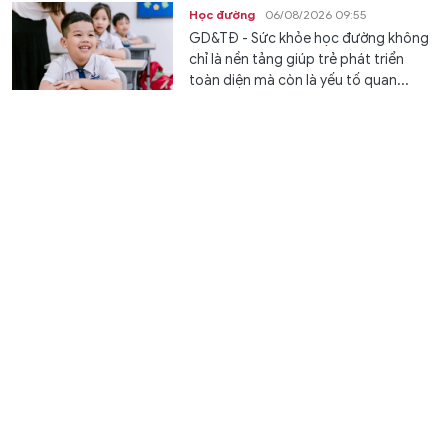
Học đường
06/08/2026 09:55
GD&TĐ - Sức khỏe học đường không
chỉ là nền tảng giúp trẻ phát triển
toàn diện mà còn là yếu tố quan...
XSMT 6/8 - Kết quả xổ số miền Trung hôm nay ngày
6/8/2026
Văn hóa
06/08/2026 09:53
GD&TĐ - XSMT 6/8/2026. Kết quả xổ
số hôm nay ngày 6/8. Trực tiếp
KQXSMT 6/8. KQXSMT 6/8. Kết quả...
3 Hiệu trưởng trường cao đẳng ở Cà Mau được bổ
nhiệm làm Phó Giám đốc Sở
Chuyển động
06/08/2026 09:51
GD&TĐ - Chủ tịch UBND tỉnh Cà Mau
có quyết định điều động, bổ nhiệm 3
Hiệu trưởng trường cao đẳng làm...