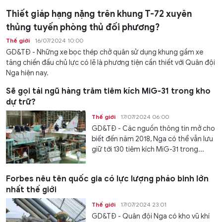
Thiết giáp hạng nặng trên khung T-72 xuyên
thủng tuyến phòng thủ đối phương?
Thế giới
16/07/2024 10:00
GD&TĐ - Những xe bọc thép chở quân sử dụng khung gầm xe
tăng chiến đấu chủ lực có lẽ là phương tiện cần thiết với Quân đội
Nga hiện nay.
Sẽ gọi tái ngũ hàng trăm tiêm kích MiG-31 trong kho
dự trữ?
Thế giới
17/07/2024 06:00
GD&TĐ - Các nguồn thông tin mở cho
biết đến năm 2018, Nga có thể vẫn lưu
giữ tới 130 tiêm kích MiG-31 trong...
Forbes nêu tên quốc gia có lực lượng pháo binh lớn
nhất thế giới
Thế giới
17/07/2024 23:01
GD&TĐ - Quân đội Nga có kho vũ khí