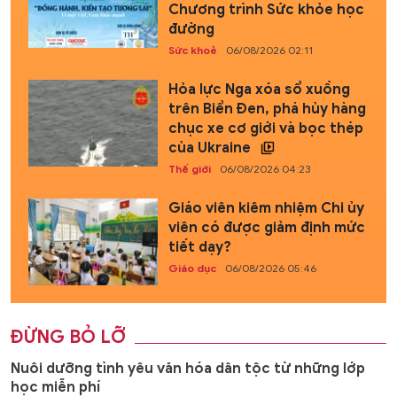
Chương trình Sức khỏe học
đường
Sức khoẻ
06/08/2026 02:11
Hỏa lực Nga xóa sổ xuồng
trên Biển Đen, phá hủy hàng
chục xe cơ giới và bọc thép
của Ukraine
Thế giới
06/08/2026 04:23
Giáo viên kiêm nhiệm Chi ủy
viên có được giảm định mức
tiết dạy?
Giáo dục
06/08/2026 05:46
ĐỪNG BỎ LỠ
Nuôi dưỡng tình yêu văn hóa dân tộc từ những lớp
học miễn phí