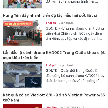
đơn vị máu tại chương trình hiến...
Hưng Yên đẩy nhanh tiến độ lấy mẫu hài cốt liệt sĩ
Thời sự
9 giờ trước
GD&TĐ - Hưng Yên đang khẩn trương
triển khai Chiến dịch “500 ngày đêm
tìm kiếm, quy tập và xác định danh...
Lần đầu lộ cảnh drone KVD002 Trung Quốc khóa diệt
mục tiêu trên biển
Thế giới
9 giờ trước
GD&TĐ - Quân đội Trung Quốc lần
đầu công bố cảnh drone KVD002 truy
đuổi, khóa mục tiêu và tấn công tàu...
Kết quả xổ số Vietlott 6/8 - Xổ số Vietlott Power 6/55
thứ Năm
Gia đình
06/08/2026 10:47