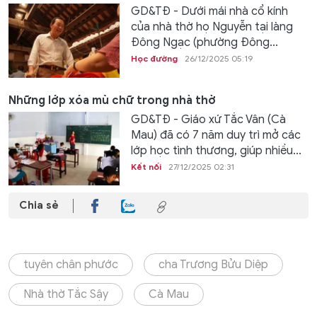
GD&TĐ - Dưới mái nhà cổ kính
của nhà thờ họ Nguyễn tại làng
Đông Ngạc (phường Đông...
Học đường
26/12/2025 05:19
Những lớp xóa mù chữ trong nhà thờ
GD&TĐ - Giáo xứ Tắc Vân (Cà
Mau) đã có 7 năm duy trì mở các
lớp học tình thương, giúp nhiều...
Kết nối
27/12/2025 02:31
Chia sẻ
tuyên chân phước
cha Trương Bửu Diệp
Nhà thờ Tắc Sậy
Cà Mau