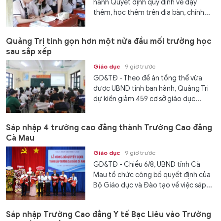
hành Quyết định quy định về dạy
thêm, học thêm trên địa bàn, chính...
Quảng Trị tinh gọn hơn một nửa đầu mối trường học
sau sắp xếp
Giáo dục
9 giờ trước
GD&TĐ - Theo đề án tổng thể vừa
được UBND tỉnh ban hành, Quảng Trị
dự kiến giảm 459 cơ sở giáo dục...
Sáp nhập 4 trường cao đẳng thành Trường Cao đẳng
Cà Mau
Giáo dục
9 giờ trước
GD&TĐ - Chiều 6/8, UBND tỉnh Cà
Mau tổ chức công bố quyết định của
Bộ Giáo dục và Đào tạo về việc sáp...
Sáp nhập Trường Cao đẳng Y tế Bạc Liêu vào Trường