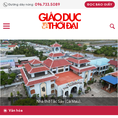
096.733.5089
Đường dây nóng:
ĐỌC BÁO GIẤY
Nhà thờ Tắc Sậy (Cà Mau).
Văn hóa