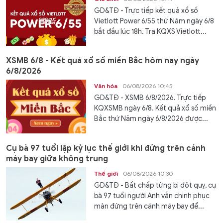
GD&TĐ - Trực tiếp kết quả xổ số
Vietlott Power 6/55 thứ Năm ngày 6/8
bắt đầu lúc 18h. Tra KQXS Vietlott...
XSMB 6/8 - Kết quả xổ số miền Bắc hôm nay ngày
6/8/2026
Văn hóa
06/08/2026 10:45
GD&TĐ - XSMB 6/8/2026. Trực tiếp
KQXSMB ngày 6/8. Kết quả xổ số miền
Bắc thứ Năm ngày 6/8/2026 được...
Cụ bà 97 tuổi lập kỷ lục thế giới khi đứng trên cánh
máy bay giữa không trung
Thế giới
06/08/2026 10:30
GD&TĐ - Bất chấp từng bị đột quỵ, cụ
bà 97 tuổi người Anh vẫn chinh phục
màn đứng trên cánh máy bay để...