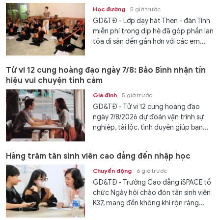
Học đường
5 giờ trước
GD&TĐ - Lớp dạy hát Then - đàn Tính
miễn phí trong dịp hè đã góp phần lan
tỏa di sản đến gần hơn với các em...
Tử vi 12 cung hoàng đạo ngày 7/8: Bảo Bình nhận tín
hiệu vui chuyện tình cảm
Gia đình
5 giờ trước
GD&TĐ - Tử vi 12 cung hoàng đạo
ngày 7/8/2026 dự đoán vận trình sự
nghiệp, tài lộc, tình duyên giúp bạn...
Hàng trăm tân sinh viên cao đẳng đến nhập học
Chuyển động
6 giờ trước
GD&TĐ - Trường Cao đẳng iSPACE tổ
chức Ngày hội chào đón tân sinh viên
K37, mang đến không khí rộn ràng...