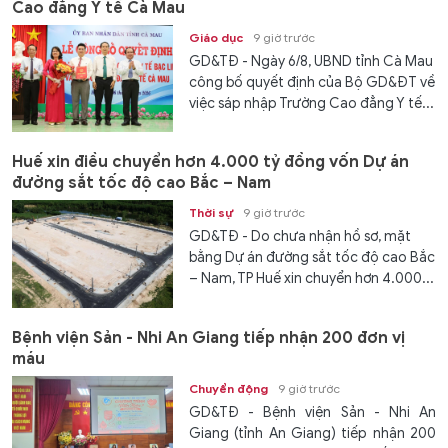
Cao đẳng Y tế Cà Mau
Giáo dục
9 giờ trước
GD&TĐ - Ngày 6/8, UBND tỉnh Cà Mau
công bố quyết định của Bộ GD&ĐT về
việc sáp nhập Trường Cao đẳng Y tế...
Huế xin điều chuyển hơn 4.000 tỷ đồng vốn Dự án
đường sắt tốc độ cao Bắc – Nam
Thời sự
9 giờ trước
GD&TĐ - Do chưa nhận hồ sơ, mặt
bằng Dự án đường sắt tốc độ cao Bắc
– Nam, TP Huế xin chuyển hơn 4.000...
Bệnh viện Sản - Nhi An Giang tiếp nhận 200 đơn vị
máu
Chuyển động
9 giờ trước
GD&TĐ - Bệnh viện Sản - Nhi An
Giang (tỉnh An Giang) tiếp nhận 200