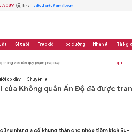
3.5089
Email:
gdtddientu@gmail.com
uật
Kết nối
Trao đổi
Học đường
Nhân ái
Thế giớ
 thống văn bản quy phạm pháp luật
#Thực học - Thực nghiệp
#Tổng rà soát 
iới đó đây
Chuyện lạ
 của Không quân Ấn Độ đã được tra
 cũng như gia cố khung thân cho phép tiêm kích Su-