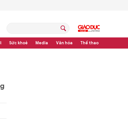
i
Sức khoẻ
Media
Văn hóa
Thể thao
hệ thống văn bản quy phạm pháp luật
ng