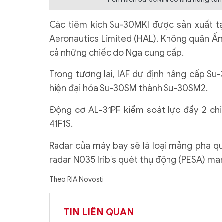
Các tiêm kích Su-30MKI được sản xuất t
Aeronautics Limited (HAL). Không quân Ấn
cả những chiếc do Nga cung cấp.
Trong tương lai, IAF dự định nâng cấp S
hiện đại hóa Su-30SM thành Su-30SM2.
Động cơ AL-31PF kiểm soát lực đẩy 2 chiề
41F1S.
Radar của máy bay sẽ là loại mảng pha qu
radar N035 Iribis quét thụ động (PESA) ma
Theo RIA Novosti
TIN LIÊN QUAN