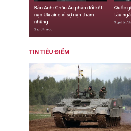
hản đối kết
Quốc gia Đông Nam Á khởi đóng
X-62 V
ạn tham
tàu ngầm Scorpene tối tân
thực h
đánh c
3 giờ trước
3 giờ trư
TIN TIÊU ĐIỂM