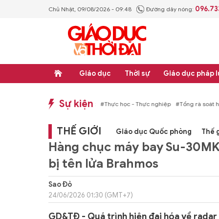
096.73
Chủ Nhật, 09/08/2026 - 09:48
Đường dây nóng:
Giáo dục
Thời sự
Giáo dục pháp l
Sự kiện
hống văn bản quy phạm pháp luật
#Thực học - Thực nghiệp
#Tổng rà soát hệ
THẾ GIỚI
Giáo dục Quốc phòng
Thế g
Hàng chục máy bay Su-30MKI
bị tên lửa Brahmos
Sao Đỏ
24/06/2026 01:30 (GMT+7)
GD&TĐ - Quá trình hiện đại hóa về radar