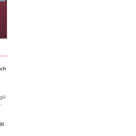
c
Mỹ cách chức vị tướng điều
n
phối viện trợ quân sự cho
Ukraine
4 giờ trước
ích
giữ
..
ới