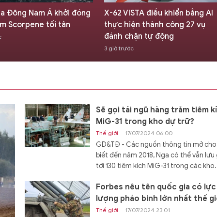
ISTA điều khiển bằng AI
Một 'quái thú' hiếm có của Lự
iện thành công 27 vụ
lượng Đổ bộ đường không Liê
hặn tự động
Xô
ớc
4 giờ trước
Sẽ gọi tái ngũ hàng trăm tiêm k
MiG-31 trong kho dự trữ?
Thế giới
17/07/2024 06:00
GD&TĐ - Các nguồn thông tin mở cho
biết đến năm 2018, Nga có thể vẫn lưu 
tới 130 tiêm kích MiG-31 trong các kho.
Forbes nêu tên quốc gia có lực
lượng pháo binh lớn nhất thế gi
Thế giới
17/07/2024 23:01