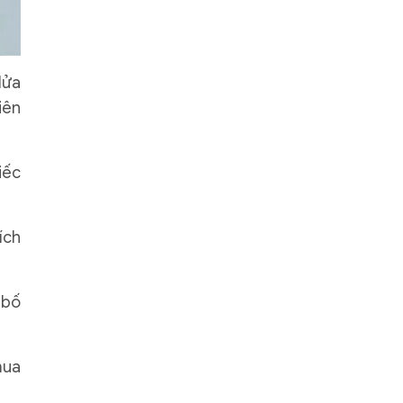
lửa
iên
iếc
ích
 bố
mua