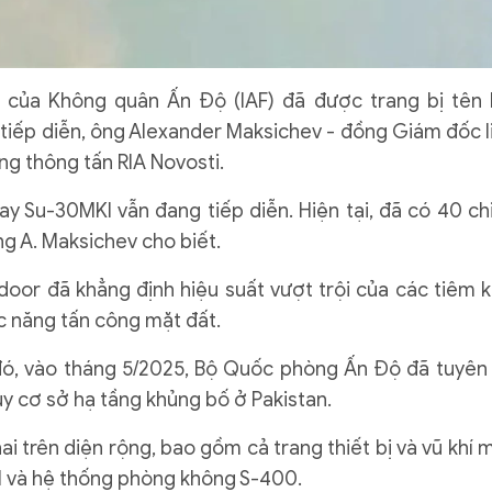
của Không quân Ấn Độ (IAF) đã được trang bị tên 
g tiếp diễn, ông Alexander Maksichev - đồng Giám đốc l
g thông tấn RIA Novosti.
ay Su-30MKI vẫn đang tiếp diễn. Hiện tại, đã có 40 ch
ông A. Maksichev cho biết.
or đã khẳng định hiệu suất vượt trội của các tiêm k
ức năng tấn công mặt đất.
đó, vào tháng 5/2025, Bộ Quốc phòng Ấn Độ đã tuyên
y cơ sở hạ tầng khủng bố ở Pakistan.
i trên diện rộng, bao gồm cả trang thiết bị và vũ khí 
I và hệ thống phòng không S-400.