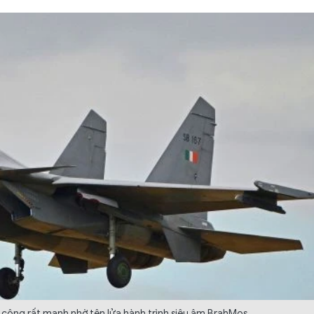
 công rất mạnh nhờ tên lửa hành trình siêu âm BrahMos.