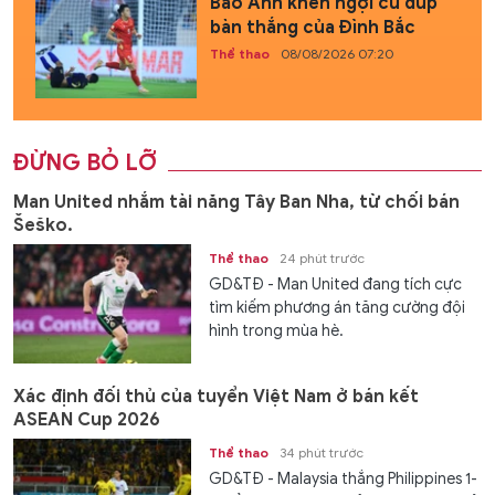
Báo Anh khen ngợi cú đúp
bàn thắng của Đình Bắc
Thể thao
08/08/2026 07:20
ĐỪNG BỎ LỠ
Man United nhắm tài năng Tây Ban Nha, từ chối bán
Šeško.
Thể thao
24 phút trước
GD&TĐ - Man United đang tích cực
tìm kiếm phương án tăng cường đội
hình trong mùa hè.
Xác định đối thủ của tuyển Việt Nam ở bán kết
ASEAN Cup 2026
Thể thao
34 phút trước
GD&TĐ - Malaysia thắng Philippines 1-