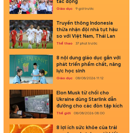
tác động
Giáo dục
9 giờ trước
Truyền thông Indonesia
thừa nhận đội nhà tụt hậu
so với Việt Nam, Thái Lan
Thể thao
37 phút trước
8 nội dung giáo dục gắn với
phát triển phẩm chất, năng
lực học sinh
Giáo dục
08/08/2026 11:12
Elon Musk từ chối cho
Ukraine dùng Starlink dẫn
đường cho các đòn tập kích
Thế giới
08/08/2026 08:00
8 lợi ích sức khỏe của trái