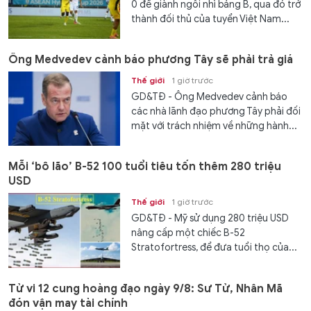
0 để giành ngôi nhì bảng B, qua đó trở
thành đối thủ của tuyển Việt Nam...
Ông Medvedev cảnh báo phương Tây sẽ phải trả giá
Thế giới
1 giờ trước
GD&TĐ - Ông Medvedev cảnh báo
các nhà lãnh đạo phương Tây phải đối
mặt với trách nhiệm về những hành...
Mỗi ‘bô lão’ B-52 100 tuổi tiêu tốn thêm 280 triệu
USD
Thế giới
1 giờ trước
GD&TĐ - Mỹ sử dụng 280 triệu USD
nâng cấp một chiếc B-52
Stratofortress, để đưa tuổi thọ của...
Tử vi 12 cung hoàng đạo ngày 9/8: Sư Tử, Nhân Mã
đón vận may tài chính