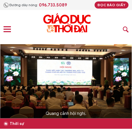
096.733.5089
Đường dây nóng:
ĐỌC BÁO GIẤY
Quang cảnh hội nghị.
Thời sự