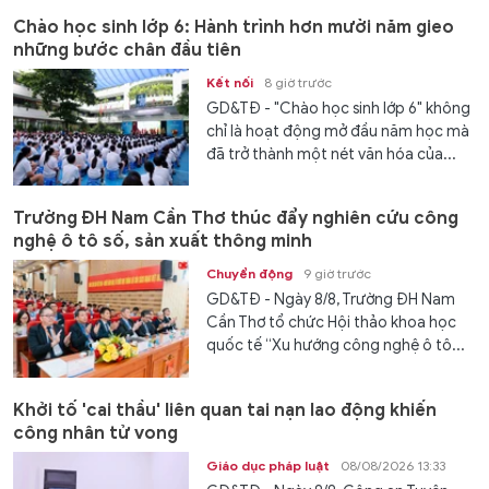
Chào học sinh lớp 6: Hành trình hơn mười năm gieo
những bước chân đầu tiên
Kết nối
8 giờ trước
GD&TĐ - "Chào học sinh lớp 6" không
chỉ là hoạt động mở đầu năm học mà
đã trở thành một nét văn hóa của...
Trường ĐH Nam Cần Thơ thúc đẩy nghiên cứu công
nghệ ô tô số, sản xuất thông minh
Chuyển động
9 giờ trước
GD&TĐ - Ngày 8/8, Trường ĐH Nam
Cần Thơ tổ chức Hội thảo khoa học
quốc tế “Xu hướng công nghệ ô tô...
Khởi tố 'cai thầu' liên quan tai nạn lao động khiến
công nhân tử vong
Giáo dục pháp luật
08/08/2026 13:33