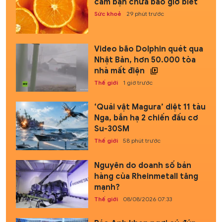
cam bạn chưa bao giờ biết
Sức khoẻ
29 phút trước
Video bão Dolphin quét qua
Nhật Bản, hơn 50.000 tòa
nhà mất điện
Thế giới
1 giờ trước
‘Quái vật Magura’ diệt 11 tàu
Nga, bắn hạ 2 chiến đấu cơ
Su-30SM
Thế giới
58 phút trước
Nguyên do doanh số bán
hàng của Rheinmetall tăng
mạnh?
Thế giới
08/08/2026 07:33