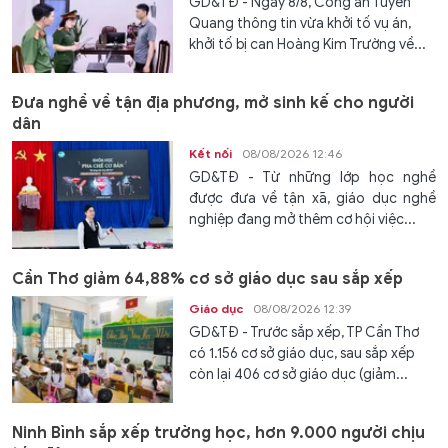
GD&TĐ - Ngày 8/8, Công an Tuyên
Quang thông tin vừa khởi tố vụ án,
khởi tố bị can Hoàng Kim Trường về...
Đưa nghề về tận địa phương, mở sinh kế cho người
dân
Kết nối
08/08/2026 12:46
GD&TĐ - Từ những lớp học nghề
được đưa về tận xã, giáo dục nghề
nghiệp đang mở thêm cơ hội việc...
Cần Thơ giảm 64,88% cơ sở giáo dục sau sắp xếp
Giáo dục
08/08/2026 12:39
GD&TĐ - Trước sắp xếp, TP Cần Thơ
có 1.156 cơ sở giáo dục, sau sắp xếp
còn lại 406 cơ sở giáo dục (giảm...
Ninh Bình sắp xếp trường học, hơn 9.000 người chịu