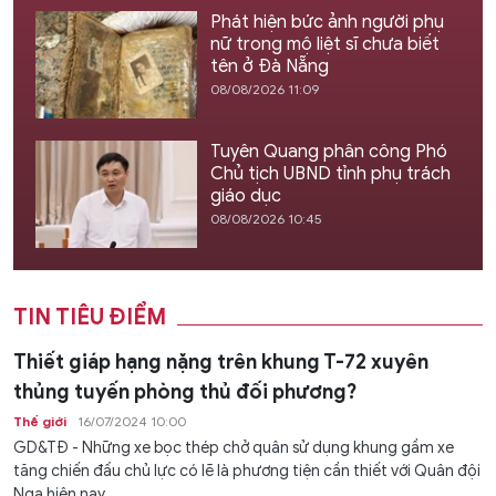
Phát hiện bức ảnh người phụ
nữ trong mộ liệt sĩ chưa biết
tên ở Đà Nẵng
08/08/2026 11:09
Tuyên Quang phân công Phó
Chủ tịch UBND tỉnh phụ trách
giáo dục
08/08/2026 10:45
TIN TIÊU ĐIỂM
Thiết giáp hạng nặng trên khung T-72 xuyên
thủng tuyến phòng thủ đối phương?
Thế giới
16/07/2024 10:00
GD&TĐ - Những xe bọc thép chở quân sử dụng khung gầm xe
tăng chiến đấu chủ lực có lẽ là phương tiện cần thiết với Quân đội
Nga hiện nay.