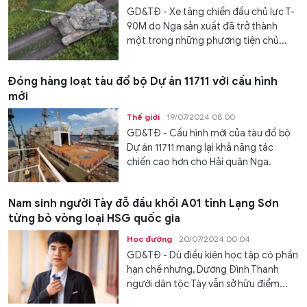
GD&TĐ - Xe tăng chiến đấu chủ lực T-
90M do Nga sản xuất đã trở thành
một trong những phương tiện chủ...
Đóng hàng loạt tàu đổ bộ Dự án 11711 với cấu hình
mới
Thế giới
19/07/2024 08:00
GD&TĐ - Cấu hình mới của tàu đổ bộ
Dự án 11711 mang lại khả năng tác
chiến cao hơn cho Hải quân Nga.
Nam sinh người Tày đỗ đầu khối A01 tỉnh Lạng Sơn
từng bỏ vòng loại HSG quốc gia
Học đường
20/07/2024 00:04
GD&TĐ - Dù điều kiện học tập có phần
hạn chế nhưng, Dương Đình Thanh
người dân tộc Tày vẫn sở hữu điểm...