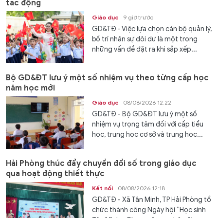
tác động
Giáo dục
9 giờ trước
GD&TĐ - Việc lựa chọn cán bộ quản lý,
bố trí nhân sự dôi dư là một trong
những vấn đề đặt ra khi sắp xếp...
Bộ GD&ĐT lưu ý một số nhiệm vụ theo từng cấp học
năm học mới
Giáo dục
08/08/2026 12:22
GD&TĐ - Bộ GD&ĐT lưu ý một số
nhiệm vụ trọng tâm đối với cấp tiểu
học, trung học cơ sở và trung học...
Hải Phòng thúc đẩy chuyển đổi số trong giáo dục
qua hoạt động thiết thực
Kết nối
08/08/2026 12:18
GD&TĐ - Xã Tân Minh, TP Hải Phòng tổ
chức thành công Ngày hội “Học sinh