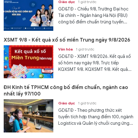
Giáo dục
1 giờ trước
GD&TĐ - Chiều 9/8, Trường Đại học
Tài chính – Ngân hàng Hà Nội (FBU)
công bố điểm chuẩn trúng tuyển...
XSMT 9/8 - Kết quả xổ số miền Trung ngày 9/8/2026
Văn hóa
1 giờ trước
GD&TĐ - XSMT 9/8/2026. Kết quả xổ
số hôm nay ngày 9/8. Trực tiếp
KQXSMT 9/8. KQXSMT 9/8. Kết quả...
ĐH Kinh tế TPHCM công bố điểm chuẩn, ngành cao
nhất lấy 97/100
Giáo dục
1 giờ trước
GD&TĐ - Theo phương thức xét
tuyển tích hợp thang điểm 100, ngành
Logistics và Quản lý chuỗi cung ứng...