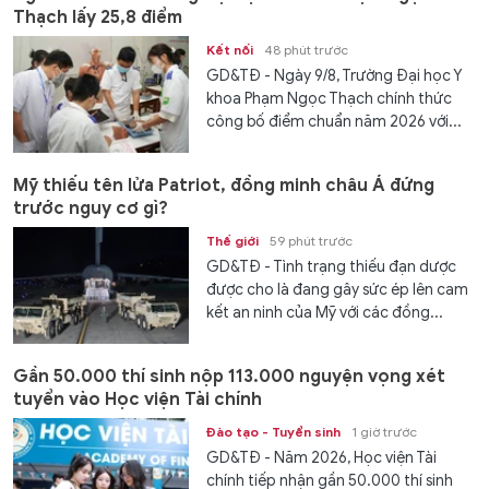
Thạch lấy 25,8 điểm
Kết nối
48 phút trước
GD&TĐ - Ngày 9/8, Trường Đại học Y
khoa Phạm Ngọc Thạch chính thức
công bố điểm chuẩn năm 2026 với...
Mỹ thiếu tên lửa Patriot, đồng minh châu Á đứng
trước nguy cơ gì?
Thế giới
59 phút trước
GD&TĐ - Tình trạng thiếu đạn dược
được cho là đang gây sức ép lên cam
kết an ninh của Mỹ với các đồng...
Gần 50.000 thí sinh nộp 113.000 nguyện vọng xét
tuyển vào Học viện Tài chính
Đào tạo - Tuyển sinh
1 giờ trước
GD&TĐ - Năm 2026, Học viện Tài
chính tiếp nhận gần 50.000 thí sinh