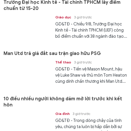
Trường Đại học Kinh tế - Tài chính TPHCM lấy điểm
chuẩn từ 15-20
Giáo dục
3 giờ trước
GD&TĐ - Chiều 9/8, Trường Đại học
Kinh tế - Tài chính TPHCM (UEF) công
bố điểm chuẩn với 38 ngành đào tạo...
Man Utd trả giá đắt sau trận giao hữu PSG
Thể thao
3 giờ trước
GD&TĐ - Tiền vệ Mason Mount, hậu
vệ Luke Shaw và thủ môn Tom Heaton
cùng dính chấn thương khi Man Utd...
10 điều nhiều người không dám mở lời trước khi kết
hôn
Gia đình
3 giờ trước
GD&TĐ - Trong dòng chảy của tình
yêu, chúng ta luôn bị hấp dẫn bởi sự