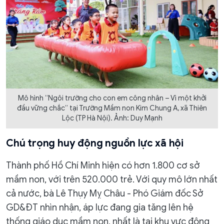
Mô hình “Ngôi trường cho con em công nhân – Vì một khởi
đầu vững chắc” tại Trường Mầm non Kim Chung A, xã Thiên
Lộc (TP Hà Nội). Ảnh: Duy Mạnh
Chú trọng huy động nguồn lực xã hội
Thành phố Hồ Chí Minh hiện có hơn 1.800 cơ sở
mầm non, với trên 520.000 trẻ. Với quy mô lớn nhất
cả nước, bà Lê Thụy Mỵ Châu - Phó Giám đốc Sở
GD&ĐT nhìn nhận, áp lực đang gia tăng lên hệ
thống giáo dục mầm non, nhất là tại khu vực đông