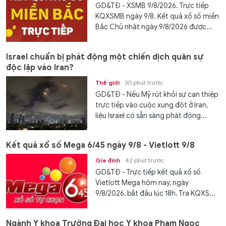
GD&TĐ - XSMB 9/8/2026. Trực tiếp
KQXSMB ngày 9/8. Kết quả xổ số miền
Bắc Chủ nhật ngày 9/8/2026 được...
Israel chuẩn bị phát động một chiến dịch quân sự
độc lập vào Iran?
Thế giới
30 phút trước
GD&TĐ - Nếu Mỹ rút khỏi sự can thiệp
trực tiếp vào cuộc xung đột ở Iran,
liệu Israel có sẵn sàng phát động...
Kết quả xổ số Mega 6/45 ngày 9/8 - Vietlott 9/8
Gia đình
42 phút trước
GD&TĐ - Trực tiếp kết quả xổ số
Vietlott Mega hôm nay, ngày
9/8/2026, bắt đầu lúc 18h. Tra KQXS...
Ngành Y khoa Trường Đại học Y khoa Phạm Ngọc