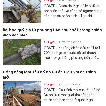
Thế giới
17/07/2024 23:01
GD&TĐ - Quân đội Nga có kho vũ khí
pháo lớn nhất và cũng có nguồn cung
cấp đạn dược ổn định – Tạp chí...
Bài học quý giá từ phương tiện chủ chốt trong chiến
dịch đặc biệt
Thế giới
19/07/2024 00:00
GD&TĐ - Xe tăng chiến đấu chủ lực T-
90M do Nga sản xuất đã trở thành
một trong những phương tiện chủ...
Đóng hàng loạt tàu đổ bộ Dự án 11711 với cấu hình
mới
Thế giới
19/07/2024 08:00
GD&TĐ - Cấu hình mới của tàu đổ bộ
Dự án 11711 mang lại khả năng tác
chiến cao hơn cho Hải quân Nga.