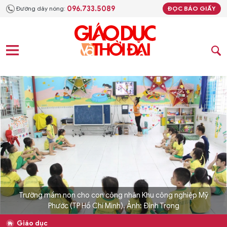
096.733.5089
Đường dây nóng:
ĐỌC BÁO GIẤY
Trường mầm non cho con công nhân Khu công nghiệp Mỹ
Phước (TP Hồ Chí Minh). Ảnh: Đình Trọng
Giáo dục