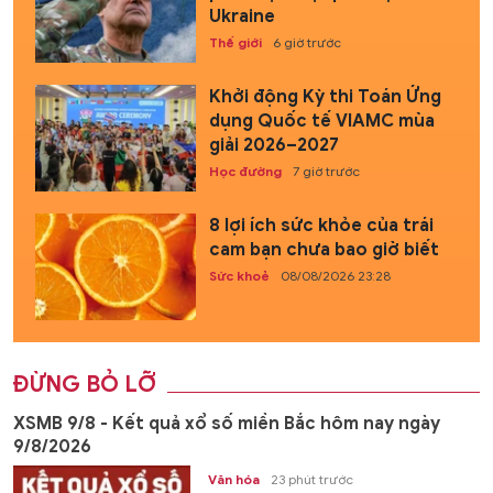
Ukraine
Thế giới
6 giờ trước
Khởi động Kỳ thi Toán Ứng
dụng Quốc tế VIAMC mùa
giải 2026–2027
Học đường
7 giờ trước
8 lợi ích sức khỏe của trái
cam bạn chưa bao giờ biết
Sức khoẻ
08/08/2026 23:28
ĐỪNG BỎ LỠ
XSMB 9/8 - Kết quả xổ số miền Bắc hôm nay ngày
9/8/2026
Văn hóa
23 phút trước