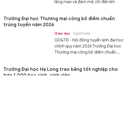
lãng mạn và đam mê, chỉ đến khi
đứng trước ngưỡng cửa hôn...
Trường Đại học Thương mại công bố điểm chuẩn
trúng tuyển năm 2026
Giáo dục
3 giờ trước
GD&TĐ - Hội đồng tuyển sinh đại học
chính quy năm 2026 Trường Đại học
Thương mại công bố điểm chuẩn...
Trường Đại học Hạ Long trao bằng tốt nghiệp cho
hơn 1.000 học sinh, sinh viên
Kết nối
3 giờ trước
GD&TĐ - Ngày 9/8, tại Trung tâm Tổ
chức Hội nghị tỉnh Quảng Ninh,
Trường Đại học Hạ Long tổ chức Lễ...
Đại học Bách khoa Hà Nội công bố điểm chuẩn năm
2026