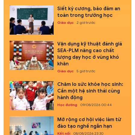
Siết kỷ cương, bảo đảm an
toàn trong trường học
Giáo dục
2 giờ trước
Vận dụng kỹ thuật đánh giá
SEA-PLM nâng cao chất
lượng dạy học ở vùng khó
khăn
Giáo dục
5 giờ trước
Chăm lo sức khỏe học sinh:
Cần một hệ sinh thái cùng
hành động
Học đường
09/08/2026 00:44
Mở rộng cơ hội việc làm từ
đào tạo nghề ngắn hạn
Kết nối
08/08/2026 23:30