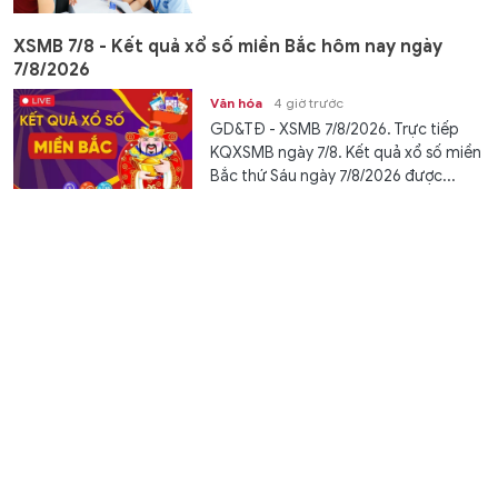
XSMB 7/8 - Kết quả xổ số miền Bắc hôm nay ngày
7/8/2026
Văn hóa
4 giờ trước
GD&TĐ - XSMB 7/8/2026. Trực tiếp
KQXSMB ngày 7/8. Kết quả xổ số miền
Bắc thứ Sáu ngày 7/8/2026 được...
'Lùm xùm' công tác quy hoạch cán bộ tại Trung tâm
GDNN-GDTX Thanh Sơn
Giáo dục pháp luật
4 giờ trước
GD&TĐ - Dư luận mong muốn cơ
quan hữu trách tỉnh Phú Thọ làm rõ
dấu hiệu bất thường trong công tác...
Từ tình yêu Địa lí đến giải Nhất quốc gia của nữ sinh
vùng cao
Học đường
5 giờ trước