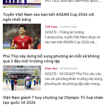
VH,TT&DL đưa vào Danh mục quốc...
Tuyển Việt Nam vào bán kết ASEAN Cup 2026 với
ngôi nhất bảng
Thể thao
31 phút trước
GD&TĐ - Thắng ấn tượng
Campuchia, tuyển Việt Nam đoạt vé
vào bán kết ASEAN Cup 2026 với...
Phú Thọ xây dựng bổ sung phương án mỗi xã không
quá 3 đầu mối trường công lập
Giáo dục
47 phút trước
GD&TĐ - Sở GD&ĐT Phú Thọ yêu cầu
các xã, phường khẩn trương xây dựng
phương án dự phòng sắp xếp mạng...
Việt Nam giành 7 huy chương tại Olympic Trí tuệ nhân
tạo quốc tế 2026