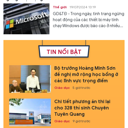
Thế giới
19/07/2024 13:19
GD&TĐ - Trong ngày, tình trạng ngừng
hoạt động của các thiết bị máy tính
chạy Windows được báo cáo ở nhiều...
TIN NỔI BẬT
Bộ trưởng Hoàng Minh Sơn
đề nghị mở rộng học bổng ở
các lĩnh vực trọng điểm
Giáo dục
5 giờ trước
Chi tiết phương án thi lại
cho 328 thí sinh Chuyên
Tuyên Quang
Giáo dục
9 giờ trước