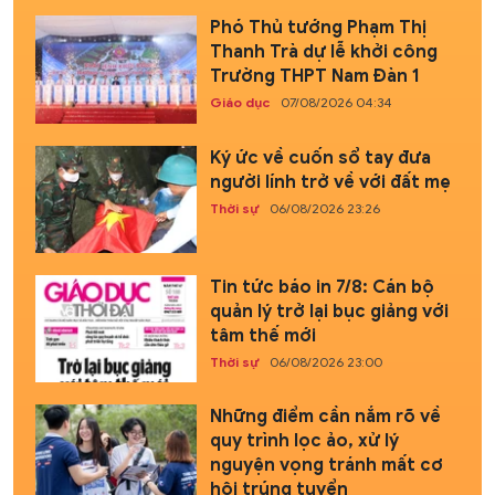
Phó Thủ tướng Phạm Thị
Thanh Trà dự lễ khởi công
Trường THPT Nam Đàn 1
Giáo dục
07/08/2026 04:34
Ký ức về cuốn sổ tay đưa
người lính trở về với đất mẹ
Thời sự
06/08/2026 23:26
Tin tức báo in 7/8: Cán bộ
quản lý trở lại bục giảng với
tâm thế mới
Thời sự
06/08/2026 23:00
Những điểm cần nắm rõ về
quy trình lọc ảo, xử lý
nguyện vọng tránh mất cơ
hội trúng tuyển