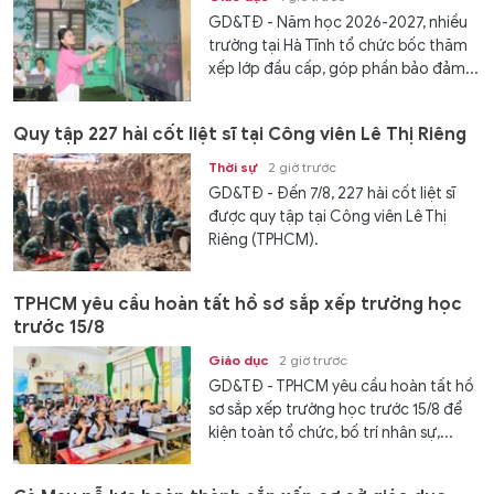
GD&TĐ - Năm học 2026-2027, nhiều
trường tại Hà Tĩnh tổ chức bốc thăm
xếp lớp đầu cấp, góp phần bảo đảm...
Quy tập 227 hài cốt liệt sĩ tại Công viên Lê Thị Riêng
Thời sự
2 giờ trước
GD&TĐ - Đến 7/8, 227 hài cốt liệt sĩ
được quy tập tại Công viên Lê Thị
Riêng (TPHCM).
TPHCM yêu cầu hoàn tất hồ sơ sắp xếp trường học
trước 15/8
Giáo dục
2 giờ trước
GD&TĐ - TPHCM yêu cầu hoàn tất hồ
sơ sắp xếp trường học trước 15/8 để
kiện toàn tổ chức, bố trí nhân sự,...