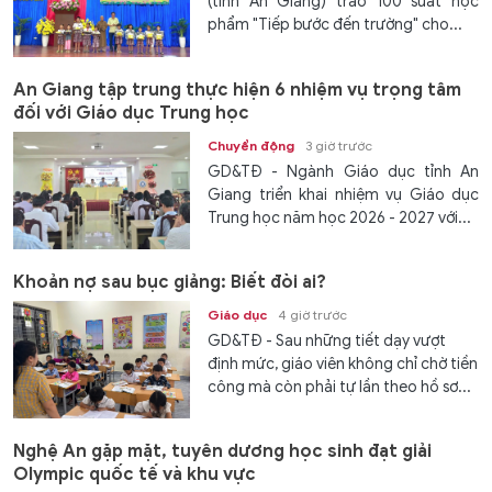
(tỉnh An Giang) trao 100 suất học
phẩm "Tiếp bước đến trường" cho...
An Giang tập trung thực hiện 6 nhiệm vụ trọng tâm
đối với Giáo dục Trung học
Chuyển động
3 giờ trước
GD&TĐ - Ngành Giáo dục tỉnh An
Giang triển khai nhiệm vụ Giáo dục
Trung học năm học 2026 - 2027 với...
Khoản nợ sau bục giảng: Biết đòi ai?
Giáo dục
4 giờ trước
GD&TĐ - Sau những tiết dạy vượt
định mức, giáo viên không chỉ chờ tiền
công mà còn phải tự lần theo hồ sơ...
Nghệ An gặp mặt, tuyên dương học sinh đạt giải
Olympic quốc tế và khu vực