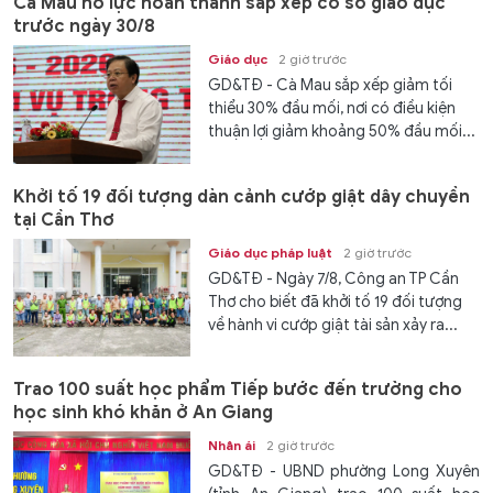
Cà Mau nỗ lực hoàn thành sắp xếp cơ sở giáo dục
trước ngày 30/8
Giáo dục
2 giờ trước
GD&TĐ - Cà Mau sắp xếp giảm tối
thiểu 30% đầu mối, nơi có điều kiện
thuận lợi giảm khoảng 50% đầu mối...
Khởi tố 19 đối tượng dàn cảnh cướp giật dây chuyền
tại Cần Thơ
Giáo dục pháp luật
2 giờ trước
GD&TĐ - Ngày 7/8, Công an TP Cần
Thơ cho biết đã khởi tố 19 đối tượng
về hành vi cướp giật tài sản xảy ra...
Trao 100 suất học phẩm Tiếp bước đến trường cho
học sinh khó khăn ở An Giang
Nhân ái
2 giờ trước
GD&TĐ - UBND phường Long Xuyên