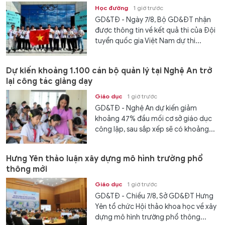
Học đường
1 giờ trước
GD&TĐ - Ngày 7/8, Bộ GD&ĐT nhận
được thông tin về kết quả thi của Đội
tuyển quốc gia Việt Nam dự thi...
Dự kiến khoảng 1.100 cán bộ quản lý tại Nghệ An trở
lại công tác giảng dạy
Giáo dục
1 giờ trước
GD&TĐ - Nghệ An dự kiến giảm
khoảng 47% đầu mối cơ sở giáo dục
công lập, sau sắp xếp sẽ có khoảng...
Hưng Yên thảo luận xây dựng mô hình trường phổ
thông mới
Giáo dục
1 giờ trước
GD&TĐ - Chiều 7/8, Sở GD&ĐT Hưng
Yên tổ chức Hội thảo khoa học về xây
dựng mô hình trường phổ thông...