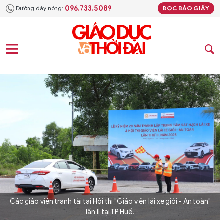
096.733.5089
Đường dây nóng:
ĐỌC BÁO GIẤY
Các giáo viên tranh tài tại Hội thi "Giáo viên lái xe giỏi - An toàn"
lần II tại TP Huế.