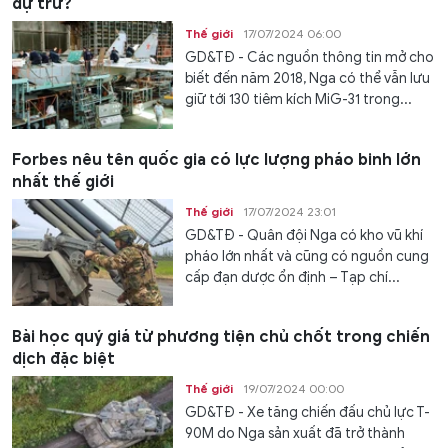
dự trữ?
Thế giới
17/07/2024 06:00
GD&TĐ - Các nguồn thông tin mở cho
biết đến năm 2018, Nga có thể vẫn lưu
giữ tới 130 tiêm kích MiG-31 trong...
Forbes nêu tên quốc gia có lực lượng pháo binh lớn
nhất thế giới
Thế giới
17/07/2024 23:01
GD&TĐ - Quân đội Nga có kho vũ khí
pháo lớn nhất và cũng có nguồn cung
cấp đạn dược ổn định – Tạp chí...
Bài học quý giá từ phương tiện chủ chốt trong chiến
dịch đặc biệt
Thế giới
19/07/2024 00:00
GD&TĐ - Xe tăng chiến đấu chủ lực T-
90M do Nga sản xuất đã trở thành