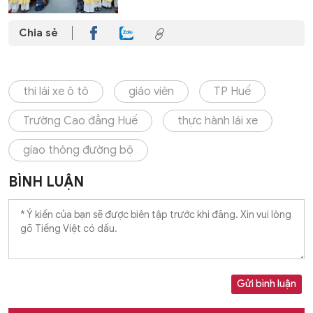
Chia sẻ
thi lái xe ô tô
giáo viên
TP Huế
Trường Cao đẳng Huế
thực hành lái xe
giao thông đường bộ
BÌNH LUẬN
Gửi bình luận