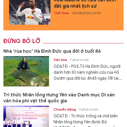
Real Madrid sở hữu tân binh
đắt giá nhất lịch sử
Thể thao
06/08/2026 23:03
ĐỪNG BỎ LỠ
Nhà ‘rùa học’ Hà Đình Đức qua đời ở tuổi 86
Văn hóa
7 phút trước
GD&TĐ - PGS.TS Hà Đình Đức, người
dành hơn 30 năm nghiên cứu rùa Hồ
Gươm qua đời lúc 4h45 ngày 7/8 tại...
Tri thức Nhãn lồng Hưng Yên vào Danh mục Di sản
văn hóa phi vật thể quốc gia
Chuyển động
9 phút trước
GD&TĐ - Tri thức trồng và chế biến
Nhãn lồng Hưng Yên được Bộ