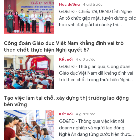
Học đường
4 giờ trước
GD&TĐ - Chiều 7/8, UBND tỉnh Nghệ
An tổ chức gặp mặt, tuyên dương các
học sinh đạt giải tại các kỳ thi...
Công đoàn Giáo dục Việt Nam khẳng định vai trò
then chốt thực hiện Nghị quyết 57
Kết nối
4 giờ trước
GD&TĐ - Thời gian qua, Công đoàn
Giáo dục Việt Nam đã khẳng định vai
trò then chốt trong thực hiện Nghị...
Tạo việc làm tại chỗ, xây dựng thị trường lao động
bền vững
Kết nối
4 giờ trước
GD&TĐ - Thông qua việc kết nối
doanh nghiệp và người lao động,
Nghệ An đang từng bước hiện thực...