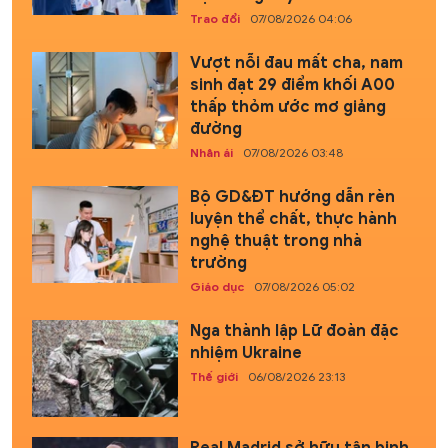
Trao đổi
07/08/2026 04:06
Vượt nỗi đau mất cha, nam
sinh đạt 29 điểm khối A00
thấp thỏm ước mơ giảng
đường
Nhân ái
07/08/2026 03:48
Bộ GD&ĐT hướng dẫn rèn
luyện thể chất, thực hành
nghệ thuật trong nhà
trường
Giáo dục
07/08/2026 05:02
Nga thành lập Lữ đoàn đặc
nhiệm Ukraine
Thế giới
06/08/2026 23:13