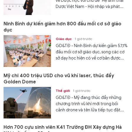
về Dược học với chủ đề "Hệ sinh thái
Dược Việt Nam - Hội nhập và phát...
Ninh Bình dự kiến giảm hơn 800 đầu mối cơ sở giáo
dục
Giáo dục
1 giờ trước
GD&TĐ - Ninh Bình dự kiến giảm 57,1%
đầu mối cơ sở giáo dục, song các cơ
sở dạy học hiện có về cơ bản được...
Mỹ chi 400 triệu USD cho vũ khí laser, thúc đẩy
Golden Dome
Thế giới
1 giờ trước
GD&TĐ - Mỹ đang thúc đẩy những
chương trình vũ khí mới trong bối
cảnh drone và tên lửa tiếp tục đặt...
Hơn 700 cựu sinh viên K41 Trường ĐH Xây dựng Hà