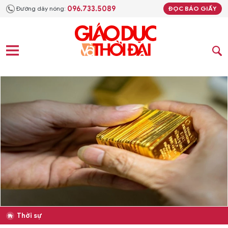
096.733.5089
Đường dây nóng:
ĐỌC BÁO GIẤY
Thời sự