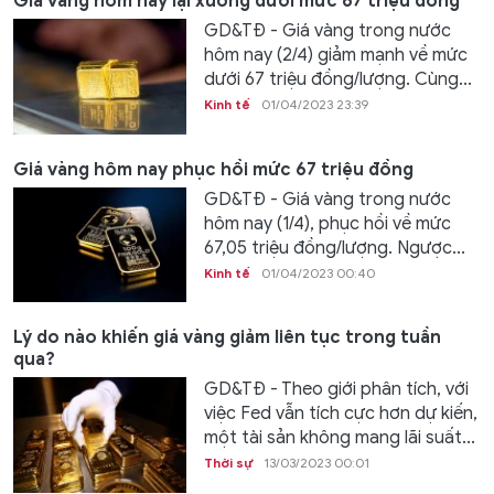
Giá vàng hôm nay lại xuống dưới mức 67 triệu đồng
GD&TĐ - Giá vàng trong nước
hôm nay (2/4) giảm mạnh về mức
dưới 67 triệu đồng/lượng. Cùng...
Kinh tế
01/04/2023 23:39
Giá vàng hôm nay phục hồi mức 67 triệu đồng
GD&TĐ - Giá vàng trong nước
hôm nay (1/4), phục hồi về mức
67,05 triệu đồng/lượng. Ngược...
Kinh tế
01/04/2023 00:40
Lý do nào khiến giá vàng giảm liên tục trong tuần
qua?
GD&TĐ - Theo giới phân tích, với
việc Fed vẫn tích cực hơn dự kiến,
một tài sản không mang lãi suất...
Thời sự
13/03/2023 00:01