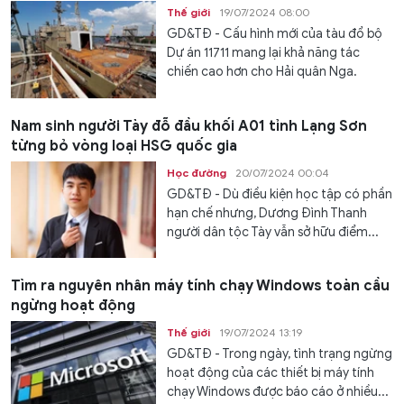
Thế giới
19/07/2024 08:00
GD&TĐ - Cấu hình mới của tàu đổ bộ
Dự án 11711 mang lại khả năng tác
chiến cao hơn cho Hải quân Nga.
Nam sinh người Tày đỗ đầu khối A01 tỉnh Lạng Sơn
từng bỏ vòng loại HSG quốc gia
Học đường
20/07/2024 00:04
GD&TĐ - Dù điều kiện học tập có phần
hạn chế nhưng, Dương Đình Thanh
người dân tộc Tày vẫn sở hữu điểm...
Tìm ra nguyên nhân máy tính chạy Windows toàn cầu
ngừng hoạt động
Thế giới
19/07/2024 13:19
GD&TĐ - Trong ngày, tình trạng ngừng
hoạt động của các thiết bị máy tính
chạy Windows được báo cáo ở nhiều...