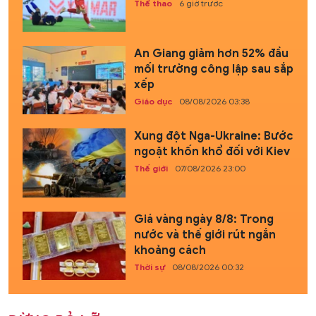
Thể thao
6 giờ trước
An Giang giảm hơn 52% đầu
mối trường công lập sau sắp
xếp
Giáo dục
08/08/2026 03:38
Xung đột Nga-Ukraine: Bước
ngoặt khốn khổ đối với Kiev
Thế giới
07/08/2026 23:00
Giá vàng ngày 8/8: Trong
nước và thế giới rút ngắn
khoảng cách
Thời sự
08/08/2026 00:32