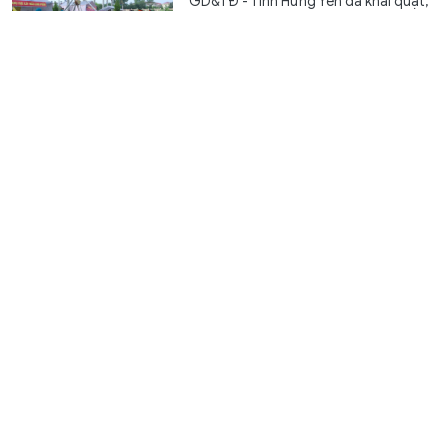
GD&TĐ - Tỉnh Hưng Yên đã khai quật,
lấy mẫu 1.981/4.353 mộ liệt sĩ chưa xác
định danh tính, đẩy nhanh tiến độ...
XSMN 8/8 - Kết quả xổ số miền Nam hôm nay ngày
8/8/2026
Văn hóa
4 giờ trước
GD&TĐ - XSMN 8/8/2026. Kết quả xổ
số hôm nay ngày 8/8. Trực tiếp
KQXSMN ngày 8/8. KQXSMN 8/8.
Kết...
Cà Mau dự kiến giảm hơn 51% cơ sở giáo dục công lập
sau sắp xếp
Giáo dục
4 giờ trước
GD&TĐ - Tỉnh Cà Mau dự kiến giảm từ
738 xuống còn 359 cơ sở giáo dục
công lập (giảm 379 đầu mối) trước...