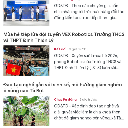
GD&TĐ - Theo các chuyên gia, cần
nhìn nhận người trẻ như những đối tác
đồng kiến tạo, trực tiếp tham gia...
Mùa hè tiếp lửa đội tuyển VEX Robotics Trường THCS
và THPT Đinh Thiện Lý
Kết nối
3 giờ trước
GD&TĐ - ​​Xuyên suốt mùa hè 2026,
phòng Robotics của Trường THCS và
THPT Đinh Thiện Lý (LSTS) luôn sôi...
Đào tạo nghề gắn với sinh kế, mở hướng giảm nghèo
ở vùng cao Tà Rụt
Chuyển động
3 giờ trước
GD&TĐ - Xác định đào tạo nghề và
giải quyết việc làm là chìa khoá then
chốt để giảm nghèo bền vững, xã Tà...