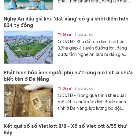
phát triển phẩm chất, năng lực học...
Nghệ An đấu giá khu 'đất vàng' có giá khởi điểm hơn
824 tỷ đồng
Thời sự
2 giờ trước
GD&TĐ - Khu đất có diện tích hơn
3,7ha giáp 4 tuyến đường lớn, đang
được tỉnh Nghệ An đưa ra đấu giá...
Phát hiện bức ảnh người phụ nữ trong mộ liệt sĩ chưa
biết tên ở Đà Nẵng
Thời sự
2 giờ trước
GD&TĐ - Trong quá trình khai quật
mộ liệt sĩ chưa xác định được danh
tính ở Đà Nẵng, lực lượng bộ đội...
Kết quả xổ số Vietlott 8/8 - Xổ số Vietlott 6/55 thứ
Bảy