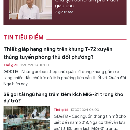
giáo dục
2 giờ trước
TIN TIÊU ĐIỂM
Thiết giáp hạng nặng trên khung T-72 xuyên
thủng tuyến phòng thủ đối phương?
Thế giới
16/07/2024 10:00
GD&TĐ - Những xe bọc thép chở quân sử dụng khung gầm xe
tăng chiến đấu chủ lực có lẽ là phương tiện cần thiết với Quân đội
Nga hiện nay.
Sẽ gọi tái ngũ hàng trăm tiêm kích MiG-31 trong kho
dự trữ?
Thế giới
17/07/2024 06:00
GD&TĐ - Các nguồn thông tin mở cho
biết đến năm 2018, Nga có thể vẫn lưu
giữ tới 130 tiêm kích MiG-31 trong...