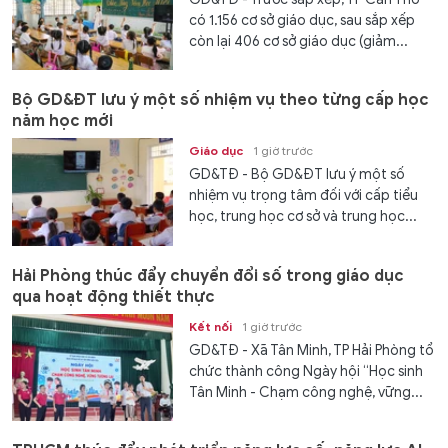
có 1.156 cơ sở giáo dục, sau sắp xếp
còn lại 406 cơ sở giáo dục (giảm...
Bộ GD&ĐT lưu ý một số nhiệm vụ theo từng cấp học
năm học mới
Giáo dục
1 giờ trước
GD&TĐ - Bộ GD&ĐT lưu ý một số
nhiệm vụ trọng tâm đối với cấp tiểu
học, trung học cơ sở và trung học...
Hải Phòng thúc đẩy chuyển đổi số trong giáo dục
qua hoạt động thiết thực
Kết nối
1 giờ trước
GD&TĐ - Xã Tân Minh, TP Hải Phòng tổ
chức thành công Ngày hội “Học sinh
Tân Minh - Chạm công nghệ, vững...