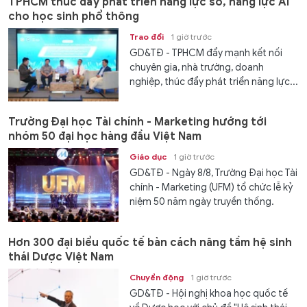
TPHCM thúc đẩy phát triển năng lực số, năng lực AI
cho học sinh phổ thông
Trao đổi
1 giờ trước
GD&TĐ - TPHCM đẩy mạnh kết nối
chuyên gia, nhà trường, doanh
nghiệp, thúc đẩy phát triển năng lực...
Trường Đại học Tài chính - Marketing hướng tới
nhóm 50 đại học hàng đầu Việt Nam
Giáo dục
1 giờ trước
GD&TĐ - Ngày 8/8, Trường Đại học Tài
chính - Marketing (UFM) tổ chức lễ kỷ
niệm 50 năm ngày truyền thống.
Hơn 300 đại biểu quốc tế bàn cách nâng tầm hệ sinh
thái Dược Việt Nam
Chuyển động
1 giờ trước
GD&TĐ - Hội nghị khoa học quốc tế