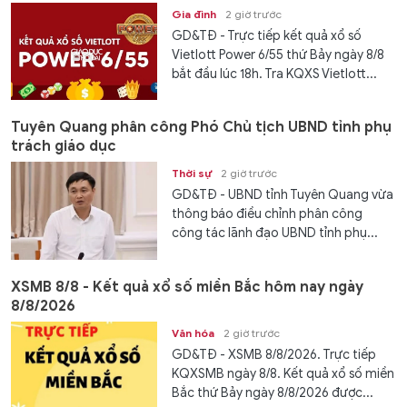
Gia đình
2 giờ trước
GD&TĐ - Trực tiếp kết quả xổ số
Vietlott Power 6/55 thứ Bảy ngày 8/8
bắt đầu lúc 18h. Tra KQXS Vietlott...
Tuyên Quang phân công Phó Chủ tịch UBND tỉnh phụ
trách giáo dục
Thời sự
2 giờ trước
GD&TĐ - UBND tỉnh Tuyên Quang vừa
thông báo điều chỉnh phân công
công tác lãnh đạo UBND tỉnh phụ...
XSMB 8/8 - Kết quả xổ số miền Bắc hôm nay ngày
8/8/2026
Văn hóa
2 giờ trước
GD&TĐ - XSMB 8/8/2026. Trực tiếp
KQXSMB ngày 8/8. Kết quả xổ số miền
Bắc thứ Bảy ngày 8/8/2026 được...