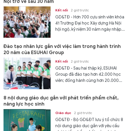
Nội trở về sau 30 năm
Kết nối
2 giờ trước
GD&TĐ - Hơn 700 cựu sinh viên khóa
41 Trường Đại học Xây dựng Hà Nội
hội ngộ, kỷ niệm 30 năm ngày nhập...
Đào tạo nhân lực gắn với việc làm trong hành trình
20 năm của ESUHAI Group
Kết nối
2 giờ trước
GD&TĐ - Sau hai thập kỷ, ESUHAI
Group đã đào tạo hơn 42.000 học
viên; đồng hành cùng hơn 20.000...
8 nội dung giáo dục gắn với phát triển phẩm chất,
năng lực học sinh
Giáo dục
2 giờ trước
GD&TĐ - Bộ GD&ĐT lưu ý tổ chức 8
nội dung giáo dục gắn với yêu cầu