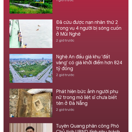
Đã cứu được nạn nhân thứ 2
trong vụ 4 người bị sóng cuốn
ở Mũi Nghê
2 giờ trước
Nghệ An đấu giá khu 'đất
vàng' có giá khởi điểm hơn 824
tỷ đồng
2 giờ trước
Phát hiện bức ảnh người phụ
nữ trong mộ liệt sĩ chưa biết
tên ở Đà Nẵng
2 giờ trước
Tuyên Quang phân công Phó
Chủ tịch UBND tỉnh phụ trách