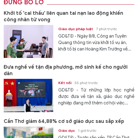
ĐỪNG BỎ LỠ
Khởi tố 'cai thầu' liên quan tai nạn lao động khiến
công nhân tử vong
Giáo dục pháp luật
7 phút trước
GD&TĐ - Ngày 8/8, Công an Tuyên
Quang thông tin vừa khởi tố vụ án,
khởi tố bị can Hoàng Kim Trường về...
Đưa nghề về tận địa phương, mở sinh kế cho người
dân
Kết nối
55 phút trước
GD&TĐ - Từ những lớp học nghề
được đưa về tận xã, giáo dục nghề
nghiệp đang mở thêm cơ hội việc...
Cần Thơ giảm 64,88% cơ sở giáo dục sau sắp xếp
Giáo dục
1 giờ trước
GD&TĐ - Trước sắp xếp, TP Cần Thơ