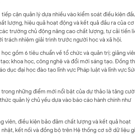
.
 tiếp cận quản lý dựa nhiều vào kiểm soát điều kiện đầ
hất lượng, hiệu quả hoạt động và kết quả đầu ra của cơ
các trường chủ động nâng cao chất lượng, tự cải tiến l
 trách nhiệm giải trình trước người học và xã hội.
học gồm 6 tiêu chuẩn về tổ chức và quản trị; giảng viê
o tạo; khoa học, công nghệ và đổi mới sáng tạo. Đồng th
áo dục đại học đào tạo lĩnh vực Pháp luật và lĩnh vực Sứ
t trong những điểm mới nổi bật của dự thảo là tăng cư
g thức quản lý chủ yếu dựa vào báo cáo hành chính như
ng viên, điều kiện bảo đảm chất lượng và kết quả hoạt
nhật, kết nối và đồng bộ trên Hệ thống cơ sở dữ liệu g