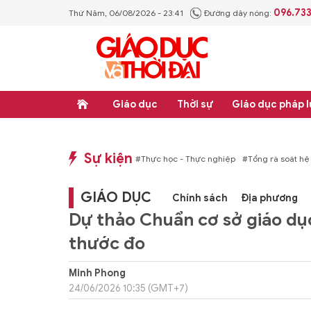
096.73
Thứ Năm, 06/08/2026 - 23:41
Đường dây nóng:
Giáo dục
Thời sự
Giáo dục pháp l
Sự kiện
p luật
#Thực học - Thực nghiệp
#Tổng rà soát hệ thống văn bản quy phạm ph
GIÁO DỤC
Chính sách
Địa phương
Dự thảo Chuẩn cơ sở giáo dục
thước đo
Minh Phong
24/06/2026 10:35 (GMT+7)