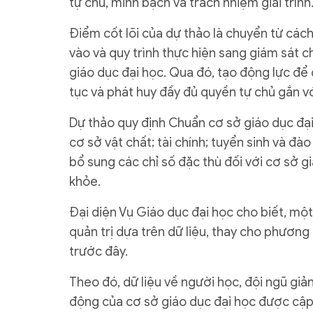
tự chủ, minh bạch và trách nhiệm giải trình
Điểm cốt lõi của dự thảo là chuyển từ cách
vào và quy trình thực hiện sang giám sát c
giáo dục đại học. Qua đó, tạo động lực để 
tục và phát huy đầy đủ quyền tự chủ gắn với
Dự thảo quy định Chuẩn cơ sở giáo dục đại 
cơ sở vật chất; tài chính; tuyển sinh và đà
bổ sung các chỉ số đặc thù đối với cơ sở gi
khỏe.
Đại diện Vụ Giáo dục đại học cho biết, mộ
quản trị dựa trên dữ liệu, thay cho phươn
trước đây.
Theo đó, dữ liệu về người học, đội ngũ giả
động của cơ sở giáo dục đại học được cập 