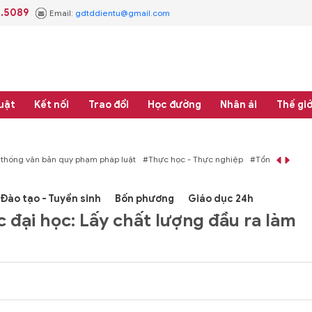
3.5089
Email:
gdtddientu@gmail.com
uật
Kết nối
Trao đổi
Học đường
Nhân ái
Thế giớ
áp luật
#Thực học - Thực nghiệp
#Tổng rà soát hệ thống văn bản quy phạm 
Đào tạo - Tuyển sinh
Bốn phương
Giáo dục 24h
 đại học: Lấy chất lượng đầu ra làm