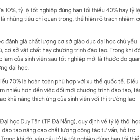
 đa 10%, tỷ lệ tốt nghiệp đúng hạn tối thiểu 40% hay tỷ l
 là những tiêu chí quan trọng, thể hiện rõ trách nhiệm 
ệc đánh giá chất lượng cơ sở giáo dục đại học chủ yếu
ũ, cơ sở vật chất hay chương trình đào tạo. Trong khi đó
c làm của sinh viên sau tốt nghiệp mới là thước đo qua
ờng đại học.
thiểu 70% là hoàn toàn phù hợp với xu thế quốc tế. Điều
m nhiều hơn đến việc đổi mới chương trình đào tạo, t
o khả năng thích ứng của sinh viên với thị trường lao
ại học Duy Tân (TP Đà Nẵng), quy định về tỷ lệ thôi họ
 đào tạo nâng cao chất lượng công tác tư vấn, hỗ trợ
Trong khi đó, yêu cầu tỷ lệ tốt nghiệp đúng hạn tối thiể