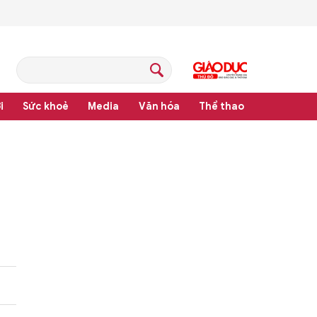
i
Sức khoẻ
Media
Văn hóa
Thể thao
pháp luật