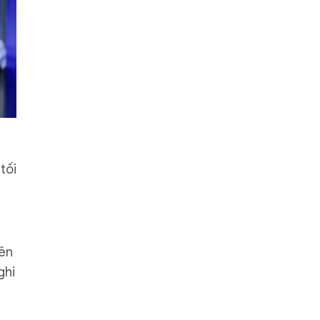
tối
yên
ghi