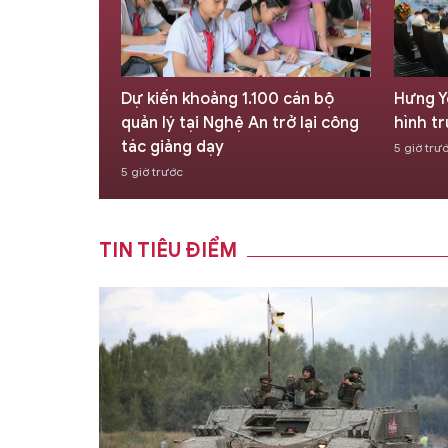
ổ sung
Dự kiến khoảng 1.100 cán bộ
Hưng Y
hông quá 3
quản lý tại Nghệ An trở lại công
hình t
g lập
tác giảng dạy
5 giờ trư
5 giờ trước
TIN TIÊU ĐIỂM