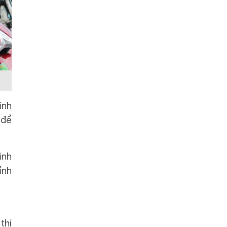
ính
 để
ình
ỉnh
thí