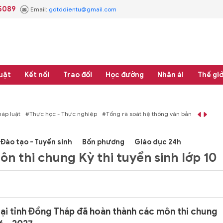
5089
Email:
gdtddientu@gmail.com
uật
Kết nối
Trao đổi
Học đường
Nhân ái
Thế giớ
#Thực học - Thực nghiệp
#Tổng rà soát hệ thống văn bản quy phạm pháp luậ
Đào tạo - Tuyển sinh
Bốn phương
Giáo dục 24h
 thi chung Kỳ thi tuyển sinh lớp 10
tại tỉnh Đồng Tháp đã hoàn thành các môn thi chung