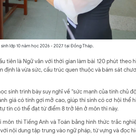
n sinh lớp 10 năm học 2026 - 2027 tại Đồng Tháp.
ầu tiên là Ngữ văn với thời gian làm bài 120 phút theo h
hận định là vừa sức, cấu trúc quen thuộc và bám sát chư
học sinh trình bày suy nghĩ về “sức mạnh của tính chủ đ
nh giá có tính gợi mở cao, giúp thí sinh có cơ hội thể h
tự tin có thể đạt từ điểm 8 trở lên ở môn thi này.
hai môn thi Tiếng Anh và Toán bằng hình thức trắc nghi
với nội dung tập trung vào ngữ pháp, từ vựng và đọc hi