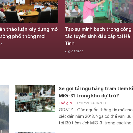
ên thảo luận xây dựng mô
Tạo sự minh bạch trong công
rường phổ thông mới
tác tuyển sinh đầu cấp tại Hà
Tĩnh
ớc
6 giờ trước
Sẽ gọi tái ngũ hàng trăm tiêm k
MiG-31 trong kho dự trữ?
Thế giới
17/07/2024 06:00
GD&TĐ - Các nguồn thông tin mở cho
biết đến năm 2018, Nga có thể vẫn lưu 
tới 130 tiêm kích MiG-31 trong các kho.