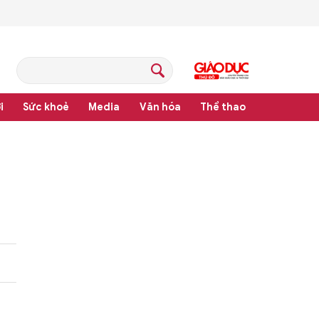
i
Sức khoẻ
Media
Văn hóa
Thể thao
t