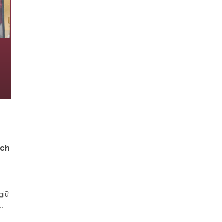
TPHCM yêu cầu hoàn tất hồ sơ
sắp xếp trường học trước 15/8
6 giờ trước
ích
giữ
..