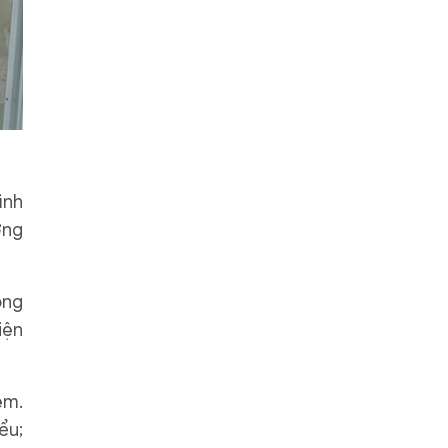
ình
ơng
ộng
iện
ệm.
ểu;