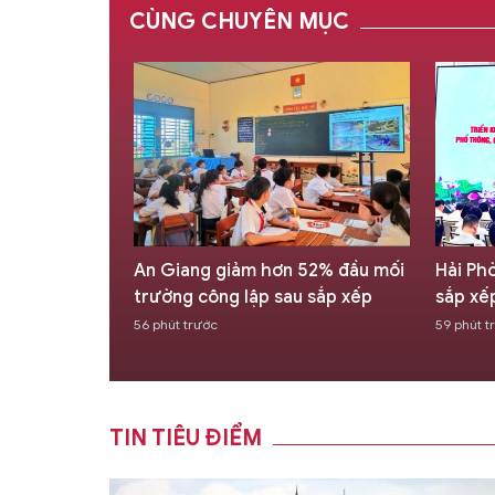
CÙNG CHUYÊN MỤC
i mới phương
An Giang giảm hơn 52% đầu mối
Hải Ph
tra đánh giá
trường công lập sau sắp xếp
sắp xế
56 phút trước
59 phút t
TIN TIÊU ĐIỂM