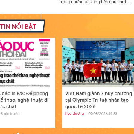
trong những phương tiện chủ chốt...
Đóng hàng loạt tàu đổ bộ Dự á
11711 với cấu hình mới
TIN NỔI BẬT
Thế giới
19/07/2024 08:00
GD&TĐ - Cấu hình mới của tàu đổ bộ 
án 11711 mang lại khả năng tác chiến c
hơn cho Hải quân Nga.
Nam sinh người Tày đỗ đầu khối
A01 tỉnh Lạng Sơn từng bỏ vòn
loại HSG quốc gia
Học đường
20/07/2024 00:04
GD&TĐ - Dù điều kiện học tập có phần
c báo in 8/8: Để phong
Việt Nam giành 7 huy chương
hạn chế nhưng, Dương Đình Thanh ngư
hể thao, nghệ thuật đi
tại Olympic Trí tuệ nhân tạo
dân tộc Tày vẫn sở hữu điểm số ba môn
ực chất
quốc tế 2026
Học đường
5 giờ trước
07/08/2026 14:33
Tìm ra nguyên nhân máy tính c
Windows toàn cầu ngừng hoạt
động