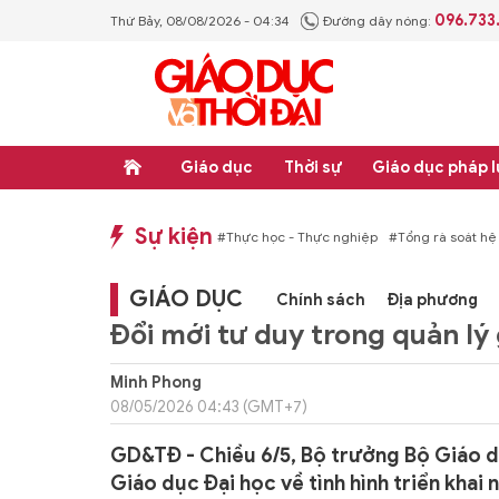
096.733
Thứ Bảy, 08/08/2026 - 04:34
Đường dây nóng:
Giáo dục
Thời sự
Giáo dục pháp l
Sự kiện
hống văn bản quy phạm pháp luật
#Thực học - Thực nghiệp
#Tổng rà soát hệ
GIÁO DỤC
Chính sách
Địa phương
Đổi mới tư duy trong quản lý 
Minh Phong
08/05/2026 04:43 (GMT+7)
GD&TĐ - Chiều 6/5, Bộ trưởng Bộ Giáo d
Giáo dục Đại học về tình hình triển khai