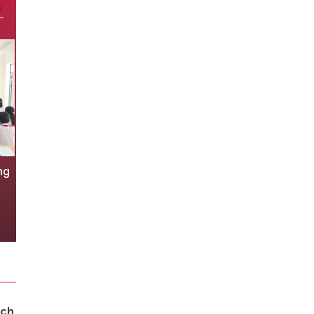
ng
Thỉnh giảng đại học từ nhu cầu
nhân lực đến quản trị chất lượng
2 giờ trước
ích