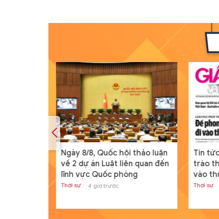
hẹt lực
Ngày 8/8, Quốc hội thảo luận
Tin tứ
về 2 dự án Luật liên quan đến
trào t
lĩnh vực Quốc phòng
vào th
Thời sự
Thời sự
4 giờ trước