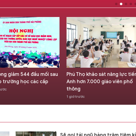
òng giảm 544 đầu mối sau
Phú Thọ khảo sát năng lực tiế
p trường học các cấp
Anh hơn 7.000 giáo viên phổ
thông
rước
1 giờ trước
Sẽ gọi tái ngũ hàng trăm tiêm k