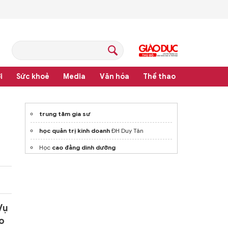
i
Sức khoẻ
Media
Văn hóa
Thể thao
hệ thống văn bản quy phạm pháp luật
trung tâm gia sư
học quản trị kinh doanh
ĐH Duy Tân
Học
cao đẳng dinh dưỡng
Vụ
áo