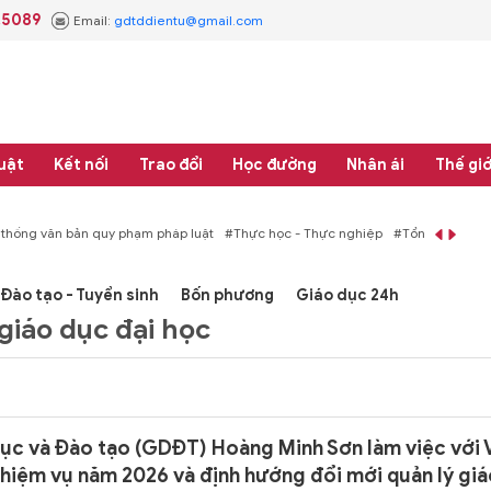
.5089
Email:
gdtddientu@gmail.com
uật
Kết nối
Trao đổi
Học đường
Nhân ái
Thế giớ
 thống văn bản quy phạm pháp luật
#Thực học - Thực nghiệp
#Tổng rà soát 
Đào tạo - Tuyển sinh
Bốn phương
Giáo dục 24h
giáo dục đại học
ục và Đào tạo (GDĐT) Hoàng Minh Sơn làm việc với 
 nhiệm vụ năm 2026 và định hướng đổi mới quản lý gi