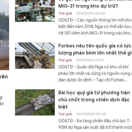
MiG-31 trong kho dự trữ?
Thế giới
17/07/2024 06:00
GD&TĐ - Các nguồn thông tin mở cho
biết đến năm 2018, Nga có thể vẫn lưu 
tới 130 tiêm kích MiG-31 trong các kho.
Forbes nêu tên quốc gia có lực
lượng pháo binh lớn nhất thế gi
Thế giới
17/07/2024 23:01
GD&TĐ - Quân đội Nga có kho vũ khí
pháo lớn nhất và cũng có nguồn cung
yên
đạn dược ổn định – Tạp chí Forbes...
Bài học quý giá từ phương tiện
ng
chủ chốt trong chiến dịch đặc
ần
biệt
Thế giới
19/07/2024 00:00
GD&TĐ - Xe tăng chiến đấu chủ lực T-
90M do Nga sản xuất đã trở thành mộ