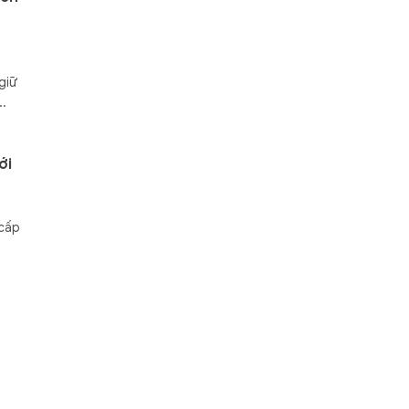
giữ
..
ới
 cấp
t