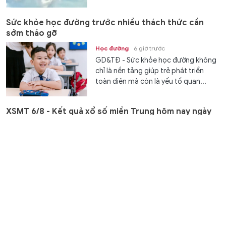
Sức khỏe học đường trước nhiều thách thức cần
sớm tháo gỡ
Học đường
6 giờ trước
GD&TĐ - Sức khỏe học đường không
chỉ là nền tảng giúp trẻ phát triển
toàn diện mà còn là yếu tố quan...
XSMT 6/8 - Kết quả xổ số miền Trung hôm nay ngày
6/8/2026
Văn hóa
6 giờ trước
GD&TĐ - XSMT 6/8/2026. Kết quả xổ
số hôm nay ngày 6/8. Trực tiếp
KQXSMT 6/8. KQXSMT 6/8. Kết quả...
3 Hiệu trưởng trường cao đẳng ở Cà Mau được bổ
nhiệm làm Phó Giám đốc Sở
Chuyển động
6 giờ trước