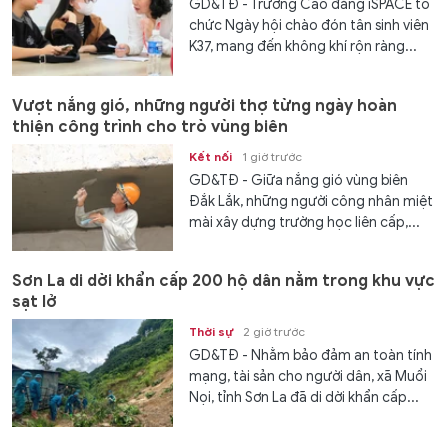
GD&TĐ - Trường Cao đẳng iSPACE tổ
chức Ngày hội chào đón tân sinh viên
K37, mang đến không khí rộn ràng...
Vượt nắng gió, những người thợ từng ngày hoàn
thiện công trình cho trò vùng biên
Kết nối
1 giờ trước
GD&TĐ - Giữa nắng gió vùng biên
Đắk Lắk, những người công nhân miệt
mài xây dựng trường học liên cấp,...
Sơn La di dời khẩn cấp 200 hộ dân nằm trong khu vực
sạt lở
Thời sự
2 giờ trước
GD&TĐ - Nhằm bảo đảm an toàn tính
mạng, tài sản cho người dân, xã Muổi
Nọi, tỉnh Sơn La đã di dời khẩn cấp...