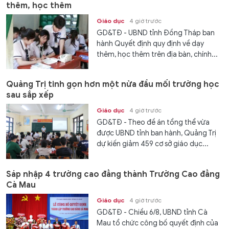
thêm, học thêm
Giáo dục
4 giờ trước
GD&TĐ - UBND tỉnh Đồng Tháp ban
hành Quyết định quy định về dạy
thêm, học thêm trên địa bàn, chính...
Quảng Trị tinh gọn hơn một nửa đầu mối trường học
sau sắp xếp
Giáo dục
4 giờ trước
GD&TĐ - Theo đề án tổng thể vừa
được UBND tỉnh ban hành, Quảng Trị
dự kiến giảm 459 cơ sở giáo dục...
Sáp nhập 4 trường cao đẳng thành Trường Cao đẳng
Cà Mau
Giáo dục
4 giờ trước
GD&TĐ - Chiều 6/8, UBND tỉnh Cà
Mau tổ chức công bố quyết định của