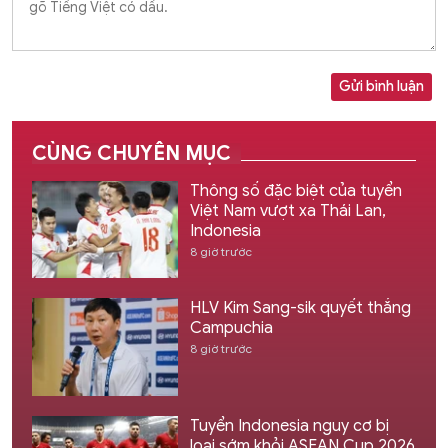
Gửi bình luận
CÙNG CHUYÊN MỤC
Thông số đặc biệt của tuyển
Việt Nam vượt xa Thái Lan,
Indonesia
8 giờ trước
HLV Kim Sang-sik quyết thắng
Campuchia
8 giờ trước
Tuyển Indonesia nguy cơ bị
loại sớm khỏi ASEAN Cup 2026