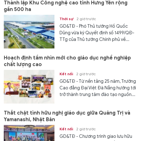
Thành lập Khu Công nghệ cao tỉnh Hưng Yên rộng
gần 500 ha
Thời sự
2 giờ trước
GD&TĐ - Phó Thủ tướng Hồ Quốc
Dũng vừa ký Quyết định số 1499/QĐ-
TTg của Thủ tướng Chính phủ về...
Hoạch định tầm nhìn mới cho giáo dục nghề nghiệp
chất lượng cao
Kết nối
2 giờ trước
GD&TĐ - Từ nền tảng 25 năm, Trường
Cao đẳng Đại Việt Đà Nẵng hướng tới
trở thành trung tâm đào tạo nguồn...
Thắt chặt tình hữu nghị giáo dục giữa Quảng Trị và
Yamanashi, Nhật Bản
Kết nối
2 giờ trước
GD&TĐ - Chương trình giao lưu hữu