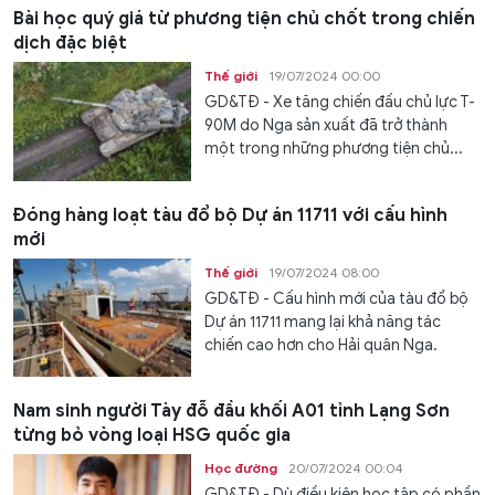
Bài học quý giá từ phương tiện chủ chốt trong chiến
dịch đặc biệt
Thế giới
19/07/2024 00:00
GD&TĐ - Xe tăng chiến đấu chủ lực T-
90M do Nga sản xuất đã trở thành
một trong những phương tiện chủ...
Đóng hàng loạt tàu đổ bộ Dự án 11711 với cấu hình
mới
Thế giới
19/07/2024 08:00
GD&TĐ - Cấu hình mới của tàu đổ bộ
Dự án 11711 mang lại khả năng tác
chiến cao hơn cho Hải quân Nga.
Nam sinh người Tày đỗ đầu khối A01 tỉnh Lạng Sơn
từng bỏ vòng loại HSG quốc gia
Học đường
20/07/2024 00:04
GD&TĐ - Dù điều kiện học tập có phần