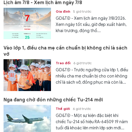
Lịch âm 7/8 - Xem lịch âm ngày 7/8
Gia đình
5 giờ trước
GD&TĐ - Xem lịch âm ngày 7/8/2026.
Xem ngày tốt xấu, giờ đẹp xuất hành,
khai trương, động thổ...
Vào lớp 1, điều cha mẹ cần chuẩn bị không chỉ là sách
vở
Trao đổi
6 giờ trước
GD&TĐ - Trước ngưỡng cửa lớp 1, điều
nhiều cha mẹ chuẩn bị cho con không
chỉ là sách vở, đồng phục mà còn là...
Nga đang chờ đón những chiếc Tu-214 mới
Thế giới
6 giờ trước
GD&TĐ - Một sự kiện đặc biệt khi
chiếc Tu-214 số hiệu RA-64509 19 năm
tuổi đã khoác lên mình lớp sơn mới...