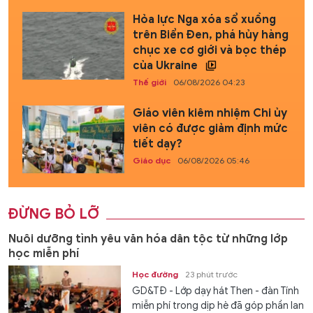
Hỏa lực Nga xóa sổ xuồng
trên Biển Đen, phá hủy hàng
chục xe cơ giới và bọc thép
của Ukraine
Thế giới
06/08/2026 04:23
Giáo viên kiêm nhiệm Chi ủy
viên có được giảm định mức
tiết dạy?
Giáo dục
06/08/2026 05:46
ĐỪNG BỎ LỠ
Nuôi dưỡng tình yêu văn hóa dân tộc từ những lớp
học miễn phí
Học đường
23 phút trước
GD&TĐ - Lớp dạy hát Then - đàn Tính
miễn phí trong dịp hè đã góp phần lan