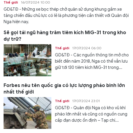
Thế giới
16/07/2024 10:00
GD&TĐ - Những xe bọc thép chở quân sử dụng khung gầm xe
tăng chiến đấu chủ lực có lẽ là phương tiện cần thiết với Quân đội
Nga hiện nay.
Sẽ gọi tái ngũ hàng trăm tiêm kích MiG-31 trong kho
dự trữ?
Thế giới
17/07/2024 06:00
GD&TĐ - Các nguồn thông tin mở cho
biết đến năm 2018, Nga có thể vẫn lưu
giữ tới 130 tiêm kích MiG-31 trong...
Forbes nêu tên quốc gia có lực lượng pháo binh lớn
nhất thế giới
Thế giới
17/07/2024 23:01
GD&TĐ - Quân đội Nga có kho vũ khí
pháo lớn nhất và cũng có nguồn cung
cấp đạn dược ổn định – Tạp chí...