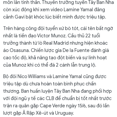
môn lẫn tinh thần. Thuyền trưởng tuyển Tây Ban Nha
còn xúc động khi xem video Lamine Yamal đăng
cảnh Gavi bật khóc lúc biết mình được triệu tập.
Trên hàng công đội tuyển xứ bò tót, cái tên bất ngờ
nhất là tiền đạo Victor Munoz. Cầu thủ 22 tuổi
trưởng thành từ lò Real Madrid nhưng hiện khoác
áo Osasuna. Chiến lược gia De la Fuente đánh giá
cao tốc độ, khả năng tạo đột biến và sự linh hoạt
của Munoz khi có thể đá 2 cánh lẫn trung lộ.
Bộ đôi Nico Williams và Lamine Yamal cũng được
triệu tập dù chưa hoàn toàn bình phục chấn
thương. Ban huấn luyện Tây Ban Nha đang phối hợp
với đội ngũ y tế các CLB để chuẩn bị tốt nhất trước
trận ra quân gặp Cape Verde ngày 15/6, sau đó lần
lượt gặp Ả Rập Xê-út và Uruguay.