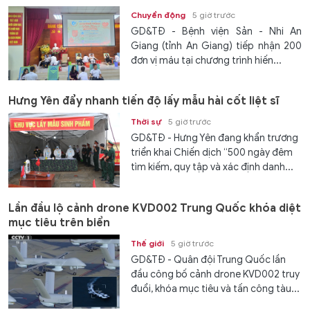
Chuyển động
5 giờ trước
GD&TĐ - Bệnh viện Sản - Nhi An
Giang (tỉnh An Giang) tiếp nhận 200
đơn vị máu tại chương trình hiến...
Hưng Yên đẩy nhanh tiến độ lấy mẫu hài cốt liệt sĩ
Thời sự
5 giờ trước
GD&TĐ - Hưng Yên đang khẩn trương
triển khai Chiến dịch “500 ngày đêm
tìm kiếm, quy tập và xác định danh...
Lần đầu lộ cảnh drone KVD002 Trung Quốc khóa diệt
mục tiêu trên biển
Thế giới
5 giờ trước
GD&TĐ - Quân đội Trung Quốc lần
đầu công bố cảnh drone KVD002 truy
đuổi, khóa mục tiêu và tấn công tàu...