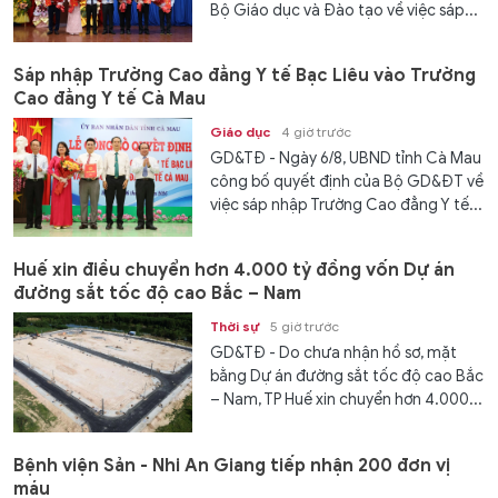
Bộ Giáo dục và Đào tạo về việc sáp...
Sáp nhập Trường Cao đẳng Y tế Bạc Liêu vào Trường
Cao đẳng Y tế Cà Mau
Giáo dục
4 giờ trước
GD&TĐ - Ngày 6/8, UBND tỉnh Cà Mau
công bố quyết định của Bộ GD&ĐT về
việc sáp nhập Trường Cao đẳng Y tế...
Huế xin điều chuyển hơn 4.000 tỷ đồng vốn Dự án
đường sắt tốc độ cao Bắc – Nam
Thời sự
5 giờ trước
GD&TĐ - Do chưa nhận hồ sơ, mặt
bằng Dự án đường sắt tốc độ cao Bắc
– Nam, TP Huế xin chuyển hơn 4.000...
Bệnh viện Sản - Nhi An Giang tiếp nhận 200 đơn vị
máu