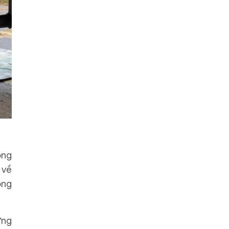
ông
 về
ộng
ứng