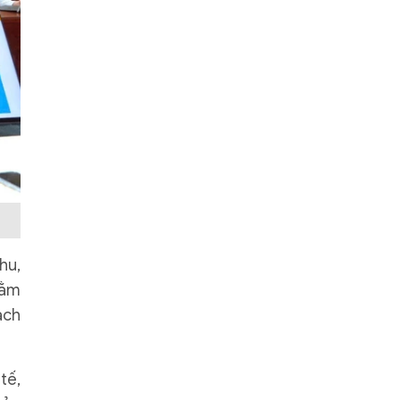
hu,
hằm
ạch
tế,