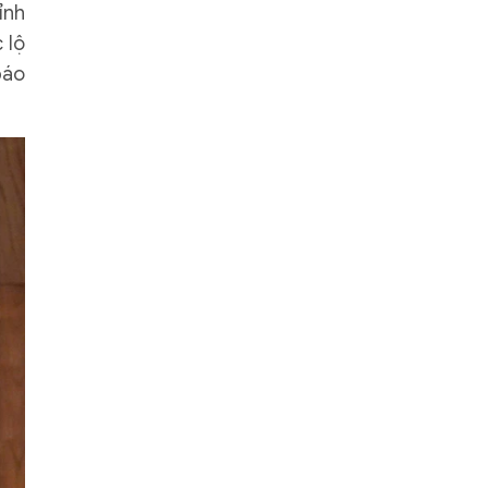
ỉnh
 lộ
báo