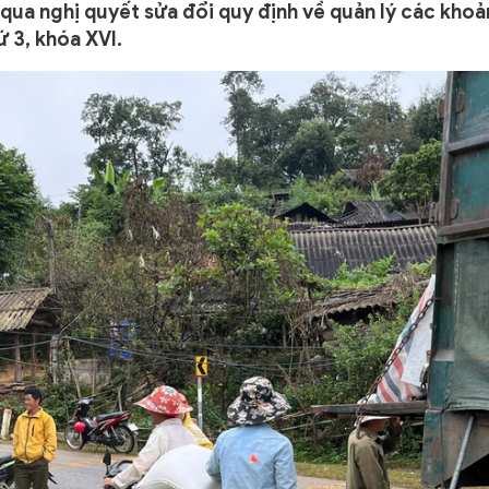
ua nghị quyết sửa đổi quy định về quản lý các khoả
ứ 3, khóa XVI.