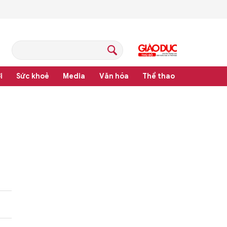
i
Sức khoẻ
Media
Văn hóa
Thể thao
m pháp luật