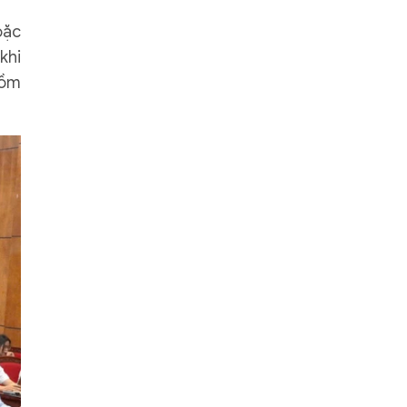
oặc
khi
gồm