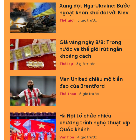
Xung đột Nga-Ukraine: Bước
ngoặt khốn khổ đối với Kiev
Thế giới
5 giờ trước
Giá vàng ngày 8/8: Trong
nước và thế giới rút ngắn
khoảng cách
Thời sự
3 giờ trước
Man United chiêu mộ tiền
đạo của Brentford
Thể thao
5 giờ trước
Hà Nội tổ chức nhiều
chương trình nghệ thuật dịp
Quốc khánh
Văn hóa
4 giờ trước