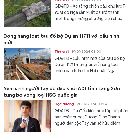
GD&TĐ - Xe tăng chiến đấu chủ lực T-
90M do Nga sản xuất đã trở thành
một trong những phương tiện chủ...
Đóng hàng loạt tàu đổ bộ Dự án 11711 với cấu hình
mới
Thế giới
19/07/2024 08:00
GD&TĐ - Cấu hình mới của tàu đổ bộ
Dự án 11711 mang lại khả năng tác
chiến cao hơn cho Hải quân Nga.
Nam sinh người Tày đỗ đầu khối A01 tỉnh Lạng Sơn
từng bỏ vòng loại HSG quốc gia
Học đường
20/07/2024 00:04
GD&TĐ - Dù điều kiện học tập có phần
hạn chế nhưng, Dương Đình Thanh
người dân tộc Tày vẫn sở hữu điểm...