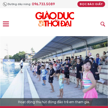
096.733.5089
Đường dây nóng:
ĐỌC BÁO GIẤY
Hoạt động thu hút đông đảo trẻ em tham gia.