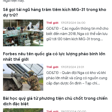
Nga hiện nay.
Sẽ gọi tái ngũ hàng trăm tiêm kích MiG-31 trong kho
dự trữ?
Thế giới
17/07/2024 06:00
GD&TĐ - Các nguồn thông tin mở cho
biết đến năm 2018, Nga có thể vẫn lưu
giữ tới 130 tiêm kích MiG-31 trong...
Forbes nêu tên quốc gia có lực lượng pháo binh lớn
nhất thế giới
Thế giới
17/07/2024 23:01
GD&TĐ - Quân đội Nga có kho vũ khí
pháo lớn nhất và cũng có nguồn cung
cấp đạn dược ổn định – Tạp chí...
Bài học quý giá từ phương tiện chủ chốt trong chiến
dịch đặc biệt
Thế giới
19/07/2024 00:00