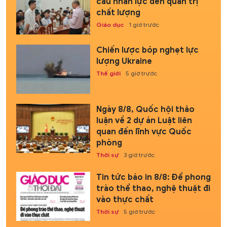
cầu nhân lực đến quản trị
chất lượng
Giáo dục
1 giờ trước
Chiến lược bóp nghẹt lực
lượng Ukraine
Thế giới
5 giờ trước
Ngày 8/8, Quốc hội thảo
luận về 2 dự án Luật liên
quan đến lĩnh vực Quốc
phòng
Thời sự
3 giờ trước
Tin tức báo in 8/8: Để phong
trào thể thao, nghệ thuật đi
vào thực chất
Thời sự
5 giờ trước