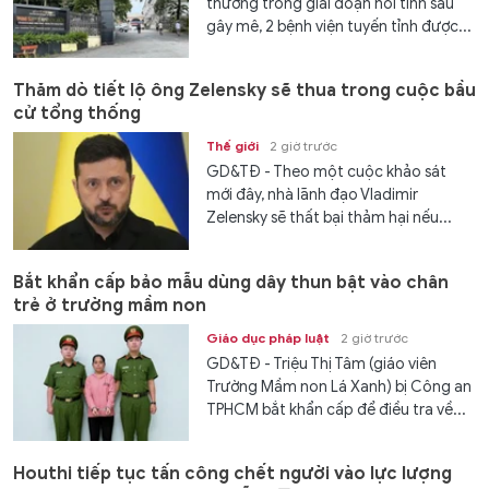
thường trong giai đoạn hồi tỉnh sau
gây mê, 2 bệnh viện tuyến tỉnh được...
Thăm dò tiết lộ ông Zelensky sẽ thua trong cuộc bầu
cử tổng thống
Thế giới
2 giờ trước
GD&TĐ - Theo một cuộc khảo sát
mới đây, nhà lãnh đạo Vladimir
Zelensky sẽ thất bại thảm hại nếu...
Bắt khẩn cấp bảo mẫu dùng dây thun bật vào chân
trẻ ở trường mầm non
Giáo dục pháp luật
2 giờ trước
GD&TĐ - Triệu Thị Tâm (giáo viên
Trường Mầm non Lá Xanh) bị Công an
TPHCM bắt khẩn cấp để điều tra về...
Houthi tiếp tục tấn công chết người vào lực lượng