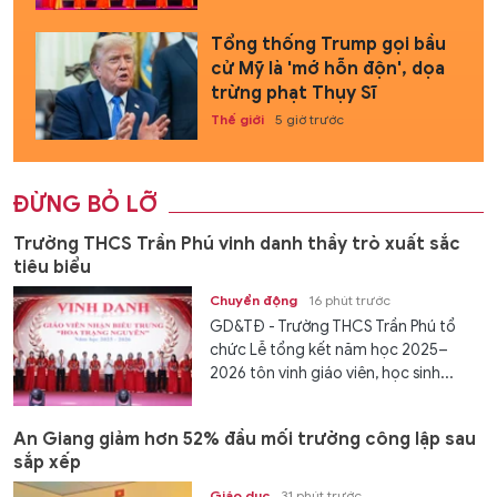
Tổng thống Trump gọi bầu
cử Mỹ là 'mớ hỗn độn', dọa
trừng phạt Thụy Sĩ
Thế giới
5 giờ trước
ĐỪNG BỎ LỠ
Trường THCS Trần Phú vinh danh thầy trò xuất sắc
tiêu biểu
Chuyển động
16 phút trước
GD&TĐ - Trường THCS Trần Phú tổ
chức Lễ tổng kết năm học 2025–
2026 tôn vinh giáo viên, học sinh...
An Giang giảm hơn 52% đầu mối trường công lập sau
sắp xếp
Giáo dục
31 phút trước