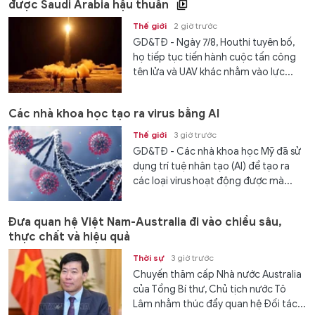
được Saudi Arabia hậu thuẫn
Thế giới
2 giờ trước
GD&TĐ - Ngày 7/8, Houthi tuyên bố,
họ tiếp tục tiến hành cuộc tấn công
tên lửa và UAV khác nhằm vào lực...
Các nhà khoa học tạo ra virus bằng AI
Thế giới
3 giờ trước
GD&TĐ - Các nhà khoa học Mỹ đã sử
dụng trí tuệ nhân tạo (AI) để tạo ra
các loại virus hoạt động được mà...
Đưa quan hệ Việt Nam-Australia đi vào chiều sâu,
thực chất và hiệu quả
Thời sự
3 giờ trước
Chuyến thăm cấp Nhà nước Australia
của Tổng Bí thư, Chủ tịch nước Tô
Lâm nhằm thúc đẩy quan hệ Đối tác...