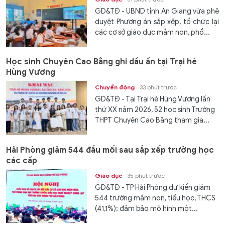
GD&TĐ - UBND tỉnh An Giang vừa phê
duyệt Phương án sắp xếp, tổ chức lại
các cơ sở giáo dục mầm non, phổ...
Học sinh Chuyên Cao Bằng ghi dấu ấn tại Trại hè
Hùng Vương
Chuyển động
33 phút trước
GD&TĐ - Tại Trại hè Hùng Vương lần
thứ XX năm 2026, 52 học sinh Trường
THPT Chuyên Cao Bằng tham gia...
Hải Phòng giảm 544 đầu mối sau sắp xếp trường học
các cấp
Giáo dục
35 phút trước
GD&TĐ - TP Hải Phòng dự kiến giảm
544 trường mầm non, tiểu học, THCS
(41,1%); đảm bảo mô hình một...