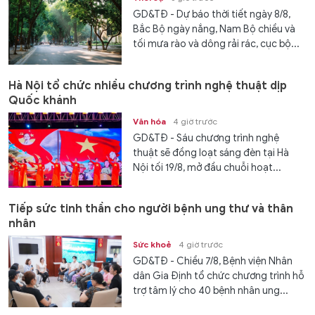
GD&TĐ - Dự báo thời tiết ngày 8/8,
Bắc Bộ ngày nắng, Nam Bộ chiều và
tối mưa rào và dông rải rác, cục bộ...
Hà Nội tổ chức nhiều chương trình nghệ thuật dịp
Quốc khánh
Văn hóa
4 giờ trước
GD&TĐ - Sáu chương trình nghệ
thuật sẽ đồng loạt sáng đèn tại Hà
Nội tối 19/8, mở đầu chuỗi hoạt...
Tiếp sức tinh thần cho người bệnh ung thư và thân
nhân
Sức khoẻ
4 giờ trước
GD&TĐ - Chiều 7/8, Bệnh viện Nhân
dân Gia Định tổ chức chương trình hỗ
trợ tâm lý cho 40 bệnh nhân ung...