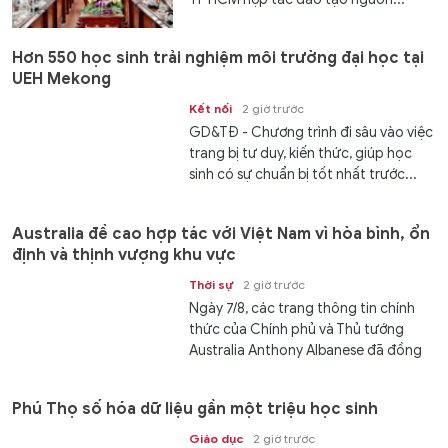
Hơn 550 học sinh trải nghiệm môi trường đại học tại
UEH Mekong
Kết nối
2 giờ trước
GD&TĐ - Chương trình đi sâu vào việc
trang bị tư duy, kiến thức, giúp học
sinh có sự chuẩn bị tốt nhất trước...
Australia đề cao hợp tác với Việt Nam vì hòa bình, ổn
định và thịnh vượng khu vực
Thời sự
2 giờ trước
Ngày 7/8, các trang thông tin chính
thức của Chính phủ và Thủ tướng
Australia Anthony Albanese đã đồng
loạt đăng tải thông điệp trang trọng
chào đón chuyến thăm cấp Nhà nước
Phú Thọ số hóa dữ liệu gần một triệu học sinh
của...
Giáo dục
2 giờ trước