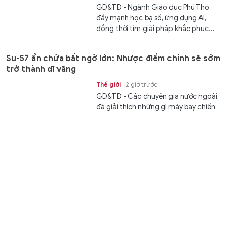
GD&TĐ - Ngành Giáo dục Phú Thọ
đẩy mạnh học bạ số, ứng dụng AI,
đồng thời tìm giải pháp khắc phục...
Su-57 ẩn chứa bất ngờ lớn: Nhược điểm chính sẽ sớm
trở thành dĩ vãng
Thế giới
2 giờ trước
GD&TĐ - Các chuyên gia nước ngoài
đã giải thích những gì máy bay chiến
đấu Su-57 của Nga sẽ mang lại cho...
Phường Cát Lái ra mắt mô hình khu phố thông minh
Kết nối
2 giờ trước
GD&TĐ - UBND phường Cát Lái,
TPHCM vừa chính thức ra mắt mô
hình khu phố thông minh tại 24 khu...
Sinh viên Việt Nam - Hàn Quốc hợp tác cùng sáng tạo