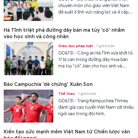
chuyên môn cho giáo viên Việt Nam
đề xuất 6 lĩnh vực năng lực và 4 cấp...
Hà Tĩnh triệt phá đường dây bán ma túy ‘cỏ’ nhắm
vào học sinh và công nhân
Giáo dục pháp luật
1 giờ trước
GD&TĐ - Công an Hà Tĩnh vừa khởi tố
17 bị can trong đường dây mua bán
ma túy "cỏ", bán cho học sinh và...
Báo Campuchia ‘dè chừng’ Xuân Son
Thể thao
1 giờ trước
GD&TĐ - Trang Kampuchea Thmey
đánh giá cao tuyển Việt Nam với nhiều
ngôi sao trong đội hình.
Kiến tạo sức mạnh mềm Việt Nam từ Chiến lược văn