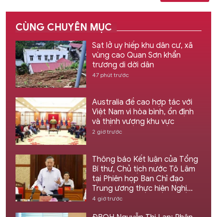
CÙNG CHUYÊN MỤC
Sạt lở uy hiếp khu dân cư, xã
vùng cao Quan Sơn khẩn
trương di dời dân
47 phút trước
Australia đề cao hợp tác với
Việt Nam vì hòa bình, ổn định
và thịnh vượng khu vực
2 giờ trước
Thông báo Kết luận của Tổng
Bí thư, Chủ tịch nước Tô Lâm
tại Phiên họp Ban Chỉ đạo
Trung ương thực hiện Nghị
quyết 57
4 giờ trước