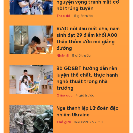
nguyện vọng tránh mất cơ
hội trúng tuyển
Trao đổi
5 giờ trước
Vượt nỗi đau mất cha, nam
sinh đạt 29 điểm khối A00
thấp thỏm ước mơ giảng
đường
Nhân ái
5 giờ trước
Bộ GD&ĐT hướng dẫn rèn
luyện thể chất, thực hành
nghệ thuật trong nhà
trường
Giáo dục
4 giờ trước
Nga thành lập Lữ đoàn đặc
nhiệm Ukraine
Thế giới
06/08/2026 23:13