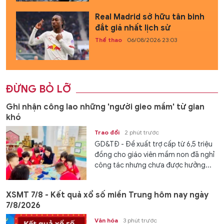
Real Madrid sở hữu tân binh
đắt giá nhất lịch sử
Thể thao
06/08/2026 23:03
ĐỪNG BỎ LỠ
Ghi nhận công lao những 'người gieo mầm' từ gian
khó
Trao đổi
2 phút trước
GD&TĐ - Đề xuất trợ cấp từ 6,5 triệu
đồng cho giáo viên mầm non đã nghỉ
công tác nhưng chưa được hưởng...
XSMT 7/8 - Kết quả xổ số miền Trung hôm nay ngày
7/8/2026
Văn hóa
3 phút trước