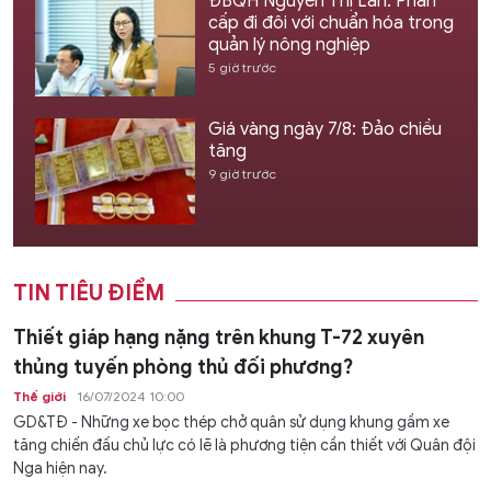
ĐBQH Nguyễn Thị Lan: Phân
cấp đi đôi với chuẩn hóa trong
quản lý nông nghiệp
5 giờ trước
Giá vàng ngày 7/8: Đảo chiều
tăng
9 giờ trước
TIN TIÊU ĐIỂM
Thiết giáp hạng nặng trên khung T-72 xuyên
thủng tuyến phòng thủ đối phương?
Thế giới
16/07/2024 10:00
GD&TĐ - Những xe bọc thép chở quân sử dụng khung gầm xe
tăng chiến đấu chủ lực có lẽ là phương tiện cần thiết với Quân đội
Nga hiện nay.