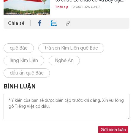
tổ chức Lễ chào cờ và bay đại...
Thời sự
19/05/2025 03:02
Chia sẻ
quê Bác
trà sen Kim Liên quê Bác
làng Kim Liên
Nghệ An
dấu ấn quê Bác
BÌNH LUẬN
Gửi bình luận