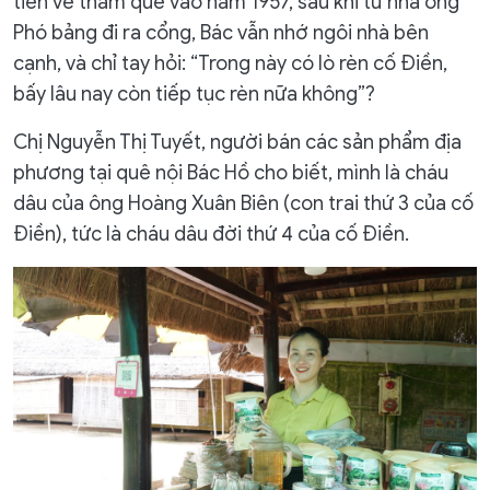
tiên về thăm quê vào năm 1957, sau khi từ nhà ông
Phó bảng đi ra cổng, Bác vẫn nhớ ngôi nhà bên
cạnh, và chỉ tay hỏi: “Trong này có lò rèn cố Điền,
bấy lâu nay còn tiếp tục rèn nữa không”?
Chị Nguyễn Thị Tuyết, người bán các sản phẩm địa
phương tại quê nội Bác Hồ cho biết, mình là cháu
dâu của ông Hoàng Xuân Biên (con trai thứ 3 của cố
Điền), tức là cháu dâu đời thứ 4 của cố Điền.