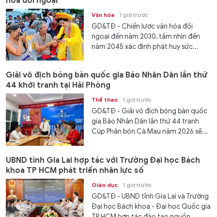
hóa đối ngoại
Văn hóa
1 giờ trước
GD&TĐ - Chiến lược văn hóa đối
ngoại đến năm 2030, tầm nhìn đến
năm 2045 xác định phát huy sức...
Giải vô địch bóng bàn quốc gia Báo Nhân Dân lần thứ
44 khởi tranh tại Hải Phòng
Thể thao
1 giờ trước
GD&TĐ - Giải vô địch bóng bàn quốc
gia Báo Nhân Dân lần thứ 44 tranh
Cúp Phân bón Cà Mau năm 2026 sẽ...
UBND tỉnh Gia Lai hợp tác với Trường Đại học Bách
khoa TP HCM phát triển nhân lực số
Giáo dục
1 giờ trước
GD&TĐ - UBND tỉnh Gia Lai và Trường
Đại học Bách khoa - Đại học Quốc gia
TP HCM hợp tác đào tạo nguồn...