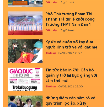
Giáo dục
3 giờ trước
Phó Thủ tướng Phạm Thị
Thanh Trà dự lễ khởi công
Trường THPT Nam Đàn 1
Giáo dục
5 giờ trước
Ký ức về cuốn sổ tay đưa
người lính trở về với đất mẹ
Thời sự
06/08/2026 23:26
Tin tức báo in 7/8: Cán bộ
quản lý trở lại bục giảng với
tâm thế mới
Thời sự
06/08/2026 23:00
Những điểm cần nắm rõ về
quy trình lọc ảo, xử lý