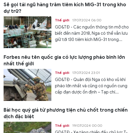
Sẽ gọi tái ngũ hàng trăm tiêm kích MiG-31 trong kho
dự trữ?
Thế giới
17/07/2024 06:00
GD&TĐ - Các nguồn thông tin mở cho
biết đến năm 2018, Nga có thể vẫn lưu
giữ tới 130 tiêm kích MiG-31 trong...
Forbes nêu tên quốc gia có lực lượng pháo binh lớn
nhất thế giới
Thế giới
17/07/2024 23:01
GD&TĐ - Quân đội Nga có kho vũ khí
pháo lớn nhất và cũng có nguồn cung
cấp đạn dược ổn định – Tạp chí...
Bài học quý giá từ phương tiện chủ chốt trong chiến
dịch đặc biệt
Thế giới
19/07/2024 00:00
GD&TĐ - Xe tăng chiến đấu chủ lực T-