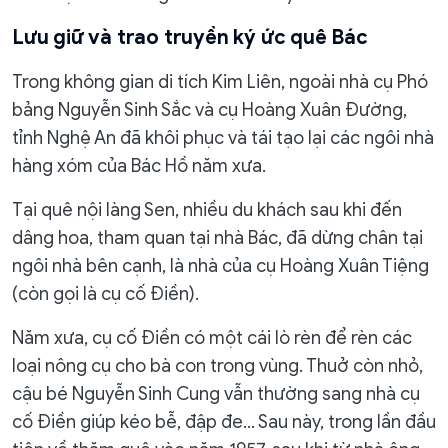
Lưu giữ và trao truyền ký ức quê Bác
Trong không gian di tích Kim Liên, ngoài nhà cụ Phó
bảng Nguyễn Sinh Sắc và cụ Hoàng Xuân Đường,
tỉnh Nghệ An đã khôi phục và tái tạo lại các ngôi nhà
hàng xóm của Bác Hồ năm xưa.
Tại quê nội làng Sen, nhiều du khách sau khi đến
dâng hoa, tham quan tại nhà Bác, đã dừng chân tại
ngôi nhà bên cạnh, là nhà của cụ Hoàng Xuân Tiệng
(còn gọi là cụ cố Điền).
Năm xưa, cụ cố Điền có một cái lò rèn để rèn các
loại nông cụ cho bà con trong vùng. Thuở còn nhỏ,
cậu bé Nguyễn Sinh Cung vẫn thường sang nhà cụ
cố Điền giúp kéo bễ, đập đe... Sau này, trong lần đầu