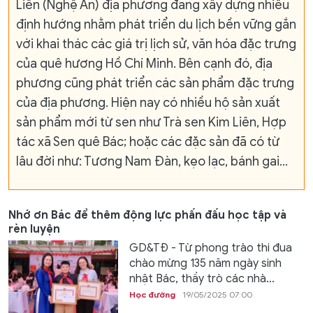
Liên (Nghệ An) địa phương đang xây dựng nhiều
định hướng nhằm phát triển du lịch bền vững gắn
với khai thác các giá trị lịch sử, văn hóa đặc trưng
của quê hương Hồ Chí Minh. Bên cạnh đó, địa
phương cũng phát triển các sản phẩm đặc trưng
của địa phương. Hiện nay có nhiều hộ sản xuất
sản phẩm mới từ sen như Trà sen Kim Liên, Hợp
tác xã Sen quê Bác; hoặc các đặc sản đã có từ
lâu đời như: Tương Nam Đàn, kẹo lạc, bánh gai…
Nhớ ơn Bác để thêm động lực phấn đấu học tập và
rèn luyện
GD&TĐ - Từ phong trào thi đua
chào mừng 135 năm ngày sinh
nhật Bác, thầy trò các nhà...
Học đường
19/05/2025 07:00