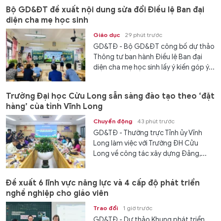
Bộ GD&ĐT đề xuất nội dung sửa đổi Điều lệ Ban đại
diện cha mẹ học sinh
Giáo dục
29 phút trước
GD&TĐ - Bộ GD&ĐT công bố dự thảo
Thông tư ban hành Điều lệ Ban đại
diện cha mẹ học sinh lấy ý kiến góp ý...
Trường Đại học Cửu Long sẵn sàng đào tạo theo ‘đặt
hàng’ của tỉnh Vĩnh Long
Chuyển động
43 phút trước
GD&TĐ - Thường trực Tỉnh ủy Vĩnh
Long làm việc với Trường ĐH Cửu
Long về công tác xây dựng Đảng,...
Đề xuất 6 lĩnh vực năng lực và 4 cấp độ phát triển
nghề nghiệp cho giáo viên
Trao đổi
1 giờ trước
GD&TĐ - Dự thảo Khung phát triển