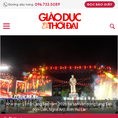
096.733.5089
Đường dây nóng:
ĐỌC BÁO GIẤY
Khai mạc Lễ hội Làng Sen năm 2026 tại sân vận động Làng Sen
(Kim Liên, Nghệ An). Ảnh: Hồ Lài