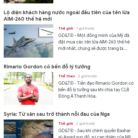
Lộ diện khách hàng nước ngoài đầu tiên của tên lửa
AIM-260 thế hệ mới
Thế giới
1 giờ trước
GD&TĐ - Một đồng minh của Mỹ đã
đặt mua các tên lửa AIM-260 thế hệ
mới nhất, chúng sẽ được trang bị...
Rimario Gordon có bến đỗ lý tưởng
Thể thao
2 giờ trước
GD&TĐ - Tiền đạo Rimario Gordon có
bến đỗ lý tưởng sau khi chia tay CLB
Đông Á Thanh Hóa.
Syria: Từ sân sau trở thành nỗi đau của Nga
Thế giới
2 giờ trước
GD&TĐ - Sau khi chính quyền Bashar
al-Assad sụp đổ, sự can thiệp của Mỹ