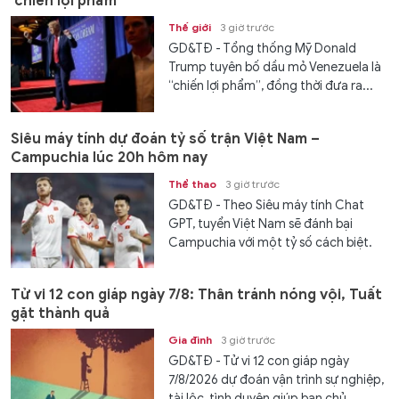
'chiến lợi phẩm'
Thế giới
3 giờ trước
GD&TĐ - Tổng thống Mỹ Donald
Trump tuyên bố dầu mỏ Venezuela là
“chiến lợi phẩm”, đồng thời đưa ra...
Siêu máy tính dự đoán tỷ số trận Việt Nam –
Campuchia lúc 20h hôm nay
Thể thao
3 giờ trước
GD&TĐ - Theo Siêu máy tính Chat
GPT, tuyển Việt Nam sẽ đánh bại
Campuchia với một tỷ số cách biệt.
Tử vi 12 con giáp ngày 7/8: Thân tránh nóng vội, Tuất
gặt thành quả
Gia đình
3 giờ trước
GD&TĐ - Tử vi 12 con giáp ngày
7/8/2026 dự đoán vận trình sự nghiệp,
tài lộc, tình duyên giúp bạn chủ...