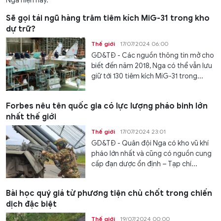
Nga hiện nay.
Sẽ gọi tái ngũ hàng trăm tiêm kích MiG-31 trong kho
dự trữ?
Thế giới
17/07/2024 06:00
GD&TĐ - Các nguồn thông tin mở cho
biết đến năm 2018, Nga có thể vẫn lưu
giữ tới 130 tiêm kích MiG-31 trong...
Forbes nêu tên quốc gia có lực lượng pháo binh lớn
nhất thế giới
Thế giới
17/07/2024 23:01
GD&TĐ - Quân đội Nga có kho vũ khí
pháo lớn nhất và cũng có nguồn cung
cấp đạn dược ổn định – Tạp chí...
Bài học quý giá từ phương tiện chủ chốt trong chiến
dịch đặc biệt
Thế giới
19/07/2024 00:00