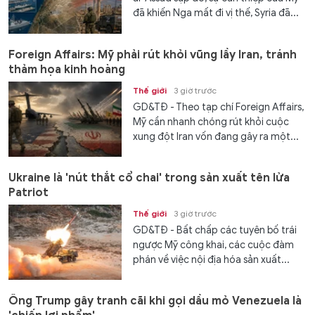
đã khiến Nga mất đi vị thế, Syria đã...
Foreign Affairs: Mỹ phải rút khỏi vũng lầy Iran, tránh
thảm họa kinh hoàng
Thế giới
3 giờ trước
GD&TĐ - Theo tạp chí Foreign Affairs,
Mỹ cần nhanh chóng rút khỏi cuộc
xung đột Iran vốn đang gây ra một...
Ukraine là 'nút thắt cổ chai' trong sản xuất tên lửa
Patriot
Thế giới
3 giờ trước
GD&TĐ - Bất chấp các tuyên bố trái
ngược Mỹ công khai, các cuộc đàm
phán về việc nội địa hóa sản xuất...
Ông Trump gây tranh cãi khi gọi dầu mỏ Venezuela là