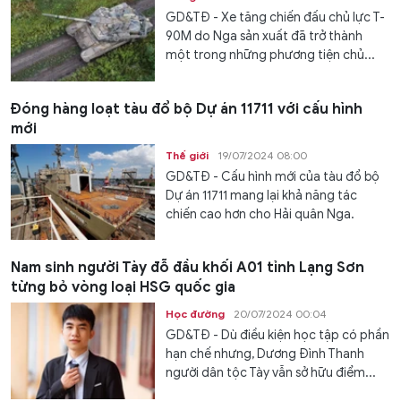
GD&TĐ - Xe tăng chiến đấu chủ lực T-
90M do Nga sản xuất đã trở thành
một trong những phương tiện chủ...
Đóng hàng loạt tàu đổ bộ Dự án 11711 với cấu hình
mới
Thế giới
19/07/2024 08:00
GD&TĐ - Cấu hình mới của tàu đổ bộ
Dự án 11711 mang lại khả năng tác
chiến cao hơn cho Hải quân Nga.
Nam sinh người Tày đỗ đầu khối A01 tỉnh Lạng Sơn
từng bỏ vòng loại HSG quốc gia
Học đường
20/07/2024 00:04
GD&TĐ - Dù điều kiện học tập có phần
hạn chế nhưng, Dương Đình Thanh
người dân tộc Tày vẫn sở hữu điểm...