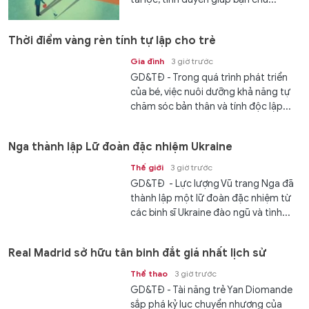
Thời điểm vàng rèn tính tự lập cho trẻ
Gia đình
3 giờ trước
GD&TĐ - Trong quá trình phát triển
của bé, việc nuôi dưỡng khả năng tự
chăm sóc bản thân và tính độc lập...
Nga thành lập Lữ đoàn đặc nhiệm Ukraine
Thế giới
3 giờ trước
GD&TĐ - Lực lượng Vũ trang Nga đã
thành lập một lữ đoàn đặc nhiệm từ
các binh sĩ Ukraine đào ngũ và tình...
Real Madrid sở hữu tân binh đắt giá nhất lịch sử
Thể thao
3 giờ trước
GD&TĐ - Tài năng trẻ Yan Diomande
sắp phá kỷ lục chuyển nhượng của