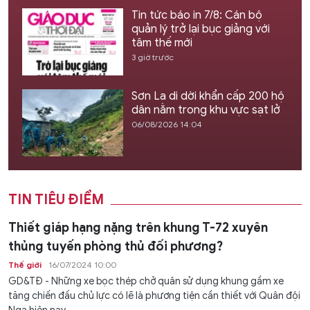
Tin tức báo in 7/8: Cán bộ
quản lý trở lại bục giảng với
tâm thế mới
3 giờ trước
Sơn La di dời khẩn cấp 200 hộ
dân nằm trong khu vực sạt lở
06/08/2026 14:04
TIN TIÊU ĐIỂM
Thiết giáp hạng nặng trên khung T-72 xuyên
thủng tuyến phòng thủ đối phương?
Thế giới
16/07/2024 10:00
GD&TĐ - Những xe bọc thép chở quân sử dụng khung gầm xe
tăng chiến đấu chủ lực có lẽ là phương tiện cần thiết với Quân đội