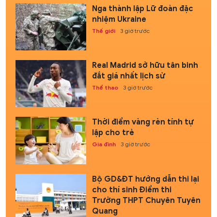
Nga thành lập Lữ đoàn đặc
nhiệm Ukraine
Thế giới
3 giờ trước
Real Madrid sở hữu tân binh
đắt giá nhất lịch sử
Thể thao
3 giờ trước
Thời điểm vàng rèn tính tự
lập cho trẻ
Gia đình
3 giờ trước
Bộ GD&ĐT hướng dẫn thi lại
cho thí sinh Điểm thi
Trường THPT Chuyên Tuyên
Quang