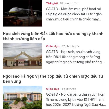
Thế giới
51 phút trước
GD&TĐ - Một âm mưu phá hoại tại
Leipzig đã được cảnh sát Đức ngăn
chặn, mục tiêu chính là chiếc máy...
Học sinh vùng biên Đắk Lắk háo hức chờ ngày khánh
thành trường liên cấp
Giáo dục
57 phút trước
GD&TĐ - Học sinh, phụ huynh vùng
biên Đắk Lắk đang mong chờ từng
ngày những ngôi trường phổ thông...
Ngôi sao Hà Nội: Vị thế top đầu từ chiến lược đầu tư
bền vững
Giáo dục
1 giờ trước
GD&TĐ - Nối dài bảng thành tích hơn
15 năm, trong kỳ thi vào 10 THPT năm
học 2026–2027, trường Ngôi Sao Hà...