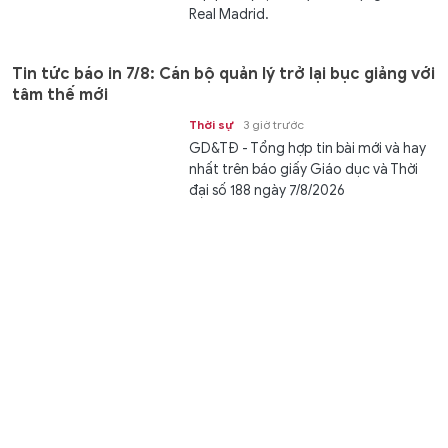
Real Madrid.
Tin tức báo in 7/8: Cán bộ quản lý trở lại bục giảng với
tâm thế mới
Thời sự
3 giờ trước
GD&TĐ - Tổng hợp tin bài mới và hay
nhất trên báo giấy Giáo dục và Thời
đại số 188 ngày 7/8/2026
Nuôi dưỡng tình yêu văn hóa dân tộc từ những lớp
học miễn phí
Học đường
06/08/2026 15:45
GD&TĐ - Lớp dạy hát Then - đàn Tính
miễn phí trong dịp hè đã góp phần lan
tỏa di sản đến gần hơn với các em...
Tử vi 12 cung hoàng đạo ngày 7/8: Bảo Bình nhận tín
hiệu vui chuyện tình cảm