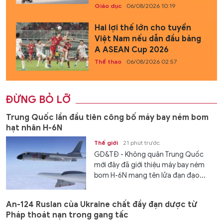
Giáo dục
06/08/2026 10:19
Hai lợi thế lớn cho tuyển
Việt Nam nếu dẫn đầu bảng
A ASEAN Cup 2026
Thể thao
06/08/2026 02:57
ĐỪNG BỎ LỠ
Trung Quốc lần đầu tiên công bố máy bay ném bom
hạt nhân H-6N
Thế giới
21 phút trước
GD&TĐ - Không quân Trung Quốc
mới đây đã giới thiệu máy bay ném
bom H-6N mang tên lửa đạn đạo...
An-124 Ruslan của Ukraine chất đầy đạn dược từ
Pháp thoát nạn trong gang tấc