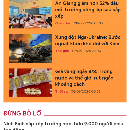
An Giang giảm hơn 52% đầu
mối trường công lập sau sắp
xếp
Giáo dục
08/08/2026 03:38
Xung đột Nga-Ukraine: Bước
ngoặt khốn khổ đối với Kiev
Thế giới
07/08/2026 23:00
Giá vàng ngày 8/8: Trong
nước và thế giới rút ngắn
khoảng cách
Thời sự
08/08/2026 00:32
ĐỪNG BỎ LỠ
Ninh Bình sắp xếp trường học, hơn 9.000 người chịu
tác động