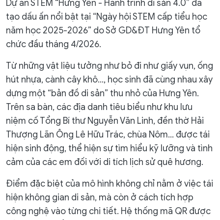
Dự án STEM “Hưng Yên - Hành trình di sản 4.0” đã
tạo dấu ấn nổi bật tại “Ngày hội STEM cấp tiểu học
năm học 2025-2026” do Sở GD&ĐT Hưng Yên tổ
chức đầu tháng 4/2026.
Từ những vật liệu tưởng như bỏ đi như giấy vụn, ống
hút nhựa, cành cây khô…, học sinh đã cùng nhau xây
dựng một “bản đồ di sản” thu nhỏ của Hưng Yên.
Trên sa bàn, các địa danh tiêu biểu như khu lưu
niệm cố Tổng Bí thư Nguyễn Văn Linh, đền thờ Hải
Thượng Lãn Ông Lê Hữu Trác, chùa Nôm… được tái
hiện sinh động, thể hiện sự tìm hiểu kỹ lưỡng và tình
cảm của các em đối với di tích lịch sử quê hương.
Điểm đặc biệt của mô hình không chỉ nằm ở việc tái
hiện không gian di sản, mà còn ở cách tích hợp
công nghệ vào từng chi tiết. Hệ thống mã QR được