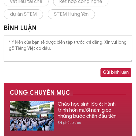
vật liệu tái chế
kết hợp công nghệ
dự án STEM
STEM Hưng Yên
BÌNH LUẬN
Gửi bình luận
CÙNG CHUYÊN MỤC
Chào học sinh lớp 6: Hành
trình hơn mười năm gieo
những bước chân đầu tiên
54 phút trước