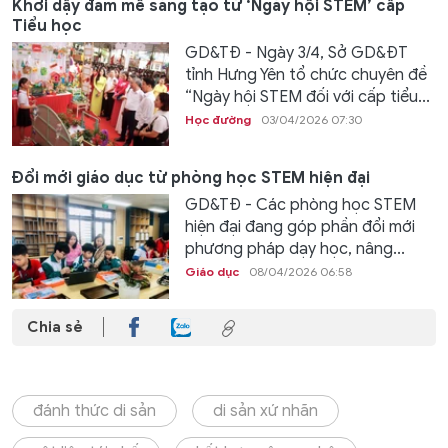
Khơi dậy đam mê sáng tạo từ ‘Ngày hội STEM’ cấp
Tiểu học
GD&TĐ - Ngày 3/4, Sở GD&ĐT
tỉnh Hưng Yên tổ chức chuyên đề
“Ngày hội STEM đối với cấp tiểu...
Học đường
03/04/2026 07:30
Đổi mới giáo dục từ phòng học STEM hiện đại
GD&TĐ - Các phòng học STEM
hiện đại đang góp phần đổi mới
phương pháp dạy học, nâng...
Giáo dục
08/04/2026 06:58
Chia sẻ
đánh thức di sản
di sản xứ nhãn