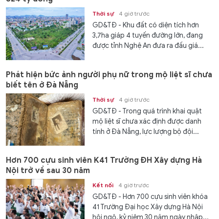
Thời sự
4 giờ trước
GD&TĐ - Khu đất có diện tích hơn
3,7ha giáp 4 tuyến đường lớn, đang
được tỉnh Nghệ An đưa ra đấu giá...
Phát hiện bức ảnh người phụ nữ trong mộ liệt sĩ chưa
biết tên ở Đà Nẵng
Thời sự
4 giờ trước
GD&TĐ - Trong quá trình khai quật
mộ liệt sĩ chưa xác định được danh
tính ở Đà Nẵng, lực lượng bộ đội...
Hơn 700 cựu sinh viên K41 Trường ĐH Xây dựng Hà
Nội trở về sau 30 năm
Kết nối
4 giờ trước
GD&TĐ - Hơn 700 cựu sinh viên khóa
41 Trường Đại học Xây dựng Hà Nội
hội ngộ, kỷ niệm 30 năm ngày nhập...