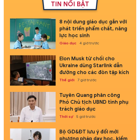
TIN NỔI BẬT
8 nội dung giáo dục gắn với
phát triển phẩm chất, năng
lực học sinh
Giáo dục
4 giờ trước
Elon Musk từ chối cho
Ukraine dùng Starlink dẫn
đường cho các đòn tập kích
Thế giới
7 giờ trước
Tuyên Quang phân công
Phó Chủ tịch UBND tỉnh phụ
trách giáo dục
Thời sự
5 giờ trước
Bộ GD&ĐT lưu ý đổi mới
phương pháp dạy học, kiểm