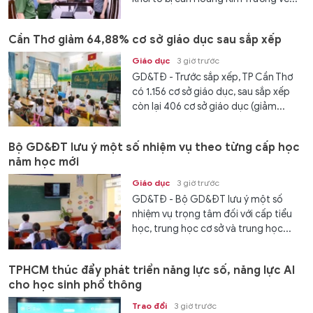
Cần Thơ giảm 64,88% cơ sở giáo dục sau sắp xếp
Giáo dục
3 giờ trước
GD&TĐ - Trước sắp xếp, TP Cần Thơ
có 1.156 cơ sở giáo dục, sau sắp xếp
còn lại 406 cơ sở giáo dục (giảm...
Bộ GD&ĐT lưu ý một số nhiệm vụ theo từng cấp học
năm học mới
Giáo dục
3 giờ trước
GD&TĐ - Bộ GD&ĐT lưu ý một số
nhiệm vụ trọng tâm đối với cấp tiểu
học, trung học cơ sở và trung học...
TPHCM thúc đẩy phát triển năng lực số, năng lực AI
cho học sinh phổ thông
Trao đổi
3 giờ trước