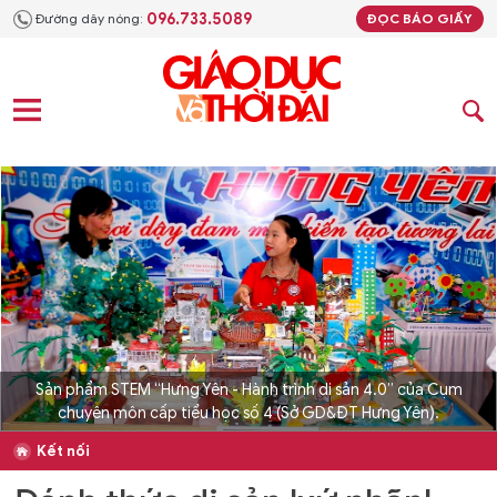
096.733.5089
Đường dây nóng:
ĐỌC BÁO GIẤY
Sản phẩm STEM “Hưng Yên - Hành trình di sản 4.0” của Cụm
chuyên môn cấp tiểu học số 4 (Sở GD&ĐT Hưng Yên).
Kết nối