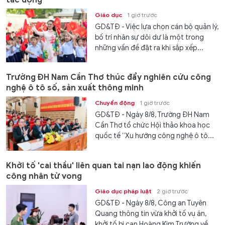
Giáo dục
1 giờ trước
GD&TĐ - Việc lựa chọn cán bộ quản lý,
bố trí nhân sự dôi dư là một trong
những vấn đề đặt ra khi sắp xếp...
Trường ĐH Nam Cần Thơ thúc đẩy nghiên cứu công
nghệ ô tô số, sản xuất thông minh
Chuyển động
1 giờ trước
GD&TĐ - Ngày 8/8, Trường ĐH Nam
Cần Thơ tổ chức Hội thảo khoa học
quốc tế “Xu hướng công nghệ ô tô...
Khởi tố 'cai thầu' liên quan tai nạn lao động khiến
công nhân tử vong
Giáo dục pháp luật
2 giờ trước
GD&TĐ - Ngày 8/8, Công an Tuyên
Quang thông tin vừa khởi tố vụ án,
khởi tố bị can Hoàng Kim Trường về...