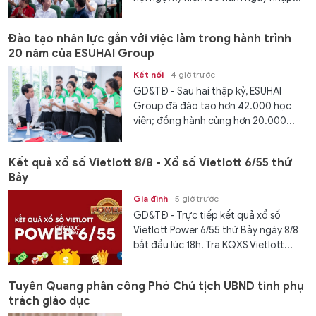
Đào tạo nhân lực gắn với việc làm trong hành trình
20 năm của ESUHAI Group
Kết nối
4 giờ trước
GD&TĐ - Sau hai thập kỷ, ESUHAI
Group đã đào tạo hơn 42.000 học
viên; đồng hành cùng hơn 20.000...
Kết quả xổ số Vietlott 8/8 - Xổ số Vietlott 6/55 thứ
Bảy
Gia đình
5 giờ trước
GD&TĐ - Trực tiếp kết quả xổ số
Vietlott Power 6/55 thứ Bảy ngày 8/8
bắt đầu lúc 18h. Tra KQXS Vietlott...
Tuyên Quang phân công Phó Chủ tịch UBND tỉnh phụ
trách giáo dục