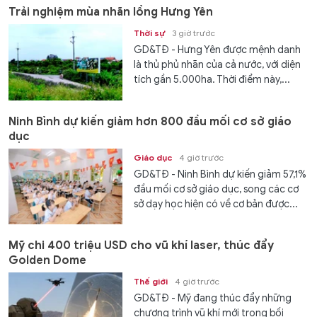
Trải nghiệm mùa nhãn lồng Hưng Yên
Thời sự
3 giờ trước
GD&TĐ - Hưng Yên được mệnh danh
là thủ phủ nhãn của cả nước, với diện
tích gần 5.000ha. Thời điểm này,...
Ninh Bình dự kiến giảm hơn 800 đầu mối cơ sở giáo
dục
Giáo dục
4 giờ trước
GD&TĐ - Ninh Bình dự kiến giảm 57,1%
đầu mối cơ sở giáo dục, song các cơ
sở dạy học hiện có về cơ bản được...
Mỹ chi 400 triệu USD cho vũ khí laser, thúc đẩy
Golden Dome
Thế giới
4 giờ trước
GD&TĐ - Mỹ đang thúc đẩy những
chương trình vũ khí mới trong bối