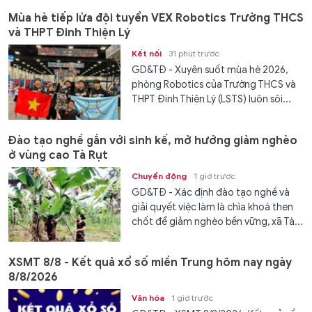
Mùa hè tiếp lửa đội tuyển VEX Robotics Trường THCS
và THPT Đinh Thiện Lý
Kết nối
31 phút trước
GD&TĐ - ​​Xuyên suốt mùa hè 2026,
phòng Robotics của Trường THCS và
THPT Đinh Thiện Lý (LSTS) luôn sôi...
Đào tạo nghề gắn với sinh kế, mở hướng giảm nghèo
ở vùng cao Tà Rụt
Chuyển động
1 giờ trước
GD&TĐ - Xác định đào tạo nghề và
giải quyết việc làm là chìa khoá then
chốt để giảm nghèo bền vững, xã Tà...
XSMT 8/8 - Kết quả xổ số miền Trung hôm nay ngày
8/8/2026
Văn hóa
1 giờ trước