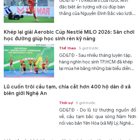
GD&TĐ - Tờ Reuters của nước Anh
đặc biệt ấn tượng với cú đúp bàn
thắng của Nguyễn Đình Bắc vào lưới...
Khép lại giải Aerobic Cúp Nestlé MILO 2026: Sân chơi
học đường giúp học sinh rèn kỹ năng
Thể thao
5 giờ trước
GD&TĐ - Sau nhiều tháng luyện tập,
hàng nghìn học sinh TP.HCM đã khép
lại mùa hè bằng những bài biểu diễn...
Lũ cuốn trôi cầu tạm, chia cắt hơn 400 hộ dân ở xã
biên giới Nghệ An
Thời sự
5 giờ trước
GD&TĐ - Do lũ từ thượng nguồn đổ
về, cầu tạm bắc qua sông Nậm Nơn
nối vào bản Yên Hòa (xã Mỹ Lý, Nghệ...