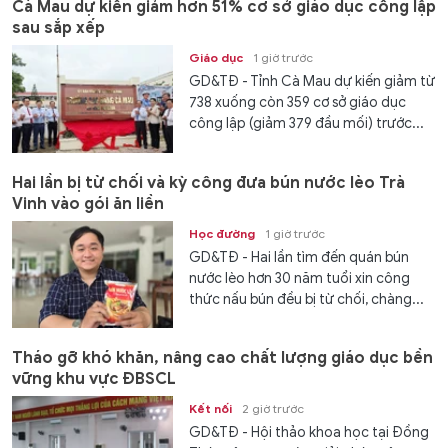
Cà Mau dự kiến giảm hơn 51% cơ sở giáo dục công lập
sau sắp xếp
Giáo dục
1 giờ trước
GD&TĐ - Tỉnh Cà Mau dự kiến giảm từ
738 xuống còn 359 cơ sở giáo dục
công lập (giảm 379 đầu mối) trước...
Hai lần bị từ chối và kỳ công đưa bún nước lèo Trà
Vinh vào gói ăn liền
Học đường
1 giờ trước
GD&TĐ - Hai lần tìm đến quán bún
nước lèo hơn 30 năm tuổi xin công
thức nấu bún đều bị từ chối, chàng...
Tháo gỡ khó khăn, nâng cao chất lượng giáo dục bền
vững khu vực ĐBSCL
Kết nối
2 giờ trước
GD&TĐ - Hội thảo khoa học tại Đồng