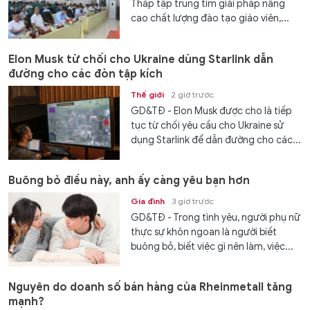
Tháp tập trung tìm giải pháp nâng
cao chất lượng đào tạo giáo viên,...
Elon Musk từ chối cho Ukraine dùng Starlink dẫn
đường cho các đòn tập kích
Thế giới
2 giờ trước
GD&TĐ - Elon Musk được cho là tiếp
tục từ chối yêu cầu cho Ukraine sử
dụng Starlink để dẫn đường cho các...
Buông bỏ điều này, anh ấy càng yêu bạn hơn
Gia đình
3 giờ trước
GD&TĐ - Trong tình yêu, người phụ nữ
thực sự khôn ngoan là người biết
buông bỏ, biết việc gì nên làm, việc...
Nguyên do doanh số bán hàng của Rheinmetall tăng
mạnh?