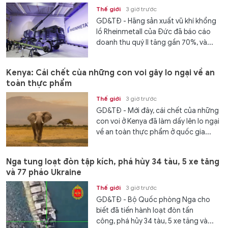
Thế giới
3 giờ trước
GD&TĐ - Hãng sản xuất vũ khí khổng
lồ Rheinmetall của Đức đã báo cáo
doanh thu quý II tăng gần 70%, và...
Kenya: Cái chết của những con voi gây lo ngại về an
toàn thực phẩm
Thế giới
3 giờ trước
GD&TĐ - Mới đây, cái chết của những
con voi ở Kenya đã làm dấy lên lo ngại
về an toàn thực phẩm ở quốc gia...
Nga tung loạt đòn tập kích, phá hủy 34 tàu, 5 xe tăng
và 77 pháo Ukraine
Thế giới
3 giờ trước
GD&TĐ - Bộ Quốc phòng Nga cho
biết đã tiến hành loạt đòn tấn
công, phá hủy 34 tàu, 5 xe tăng và...