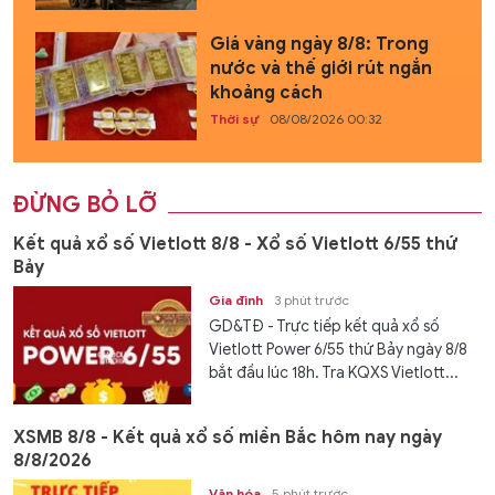
Giá vàng ngày 8/8: Trong
nước và thế giới rút ngắn
khoảng cách
Thời sự
08/08/2026 00:32
ĐỪNG BỎ LỠ
Kết quả xổ số Vietlott 8/8 - Xổ số Vietlott 6/55 thứ
Bảy
Gia đình
3 phút trước
GD&TĐ - Trực tiếp kết quả xổ số
Vietlott Power 6/55 thứ Bảy ngày 8/8
bắt đầu lúc 18h. Tra KQXS Vietlott...
XSMB 8/8 - Kết quả xổ số miền Bắc hôm nay ngày
8/8/2026
Văn hóa
5 phút trước