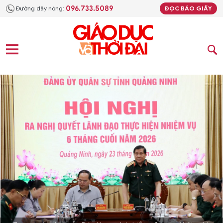
096.733.5089
Đường dây nóng:
ĐỌC BÁO GIẤY