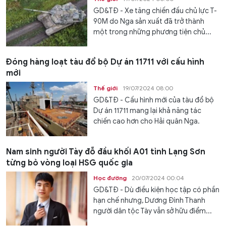
GD&TĐ - Xe tăng chiến đấu chủ lực T-
90M do Nga sản xuất đã trở thành
một trong những phương tiện chủ...
Đóng hàng loạt tàu đổ bộ Dự án 11711 với cấu hình
mới
Thế giới
19/07/2024 08:00
GD&TĐ - Cấu hình mới của tàu đổ bộ
Dự án 11711 mang lại khả năng tác
chiến cao hơn cho Hải quân Nga.
Nam sinh người Tày đỗ đầu khối A01 tỉnh Lạng Sơn
từng bỏ vòng loại HSG quốc gia
Học đường
20/07/2024 00:04
GD&TĐ - Dù điều kiện học tập có phần
hạn chế nhưng, Dương Đình Thanh
người dân tộc Tày vẫn sở hữu điểm...