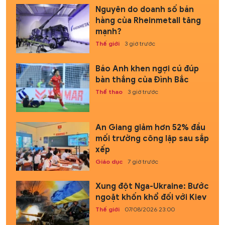
Nguyên do doanh số bán
hàng của Rheinmetall tăng
mạnh?
Thế giới
3 giờ trước
Báo Anh khen ngợi cú đúp
bàn thắng của Đình Bắc
Thể thao
3 giờ trước
An Giang giảm hơn 52% đầu
mối trường công lập sau sắp
xếp
Giáo dục
7 giờ trước
Xung đột Nga-Ukraine: Bước
ngoặt khốn khổ đối với Kiev
Thế giới
07/08/2026 23:00