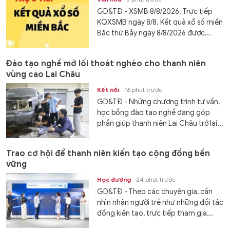
GD&TĐ - XSMB 8/8/2026. Trực tiếp
KQXSMB ngày 8/8. Kết quả xổ số miền
Bắc thứ Bảy ngày 8/8/2026 được...
Đào tạo nghề mở lối thoát nghèo cho thanh niên
vùng cao Lai Châu
Kết nối
16 phút trước
GD&TĐ - Những chương trình tư vấn,
học bổng đào tạo nghề đang góp
phần giúp thanh niên Lai Châu trở lại...
Trao cơ hội để thanh niên kiến tạo cộng đồng bền
vững
Học đường
24 phút trước
GD&TĐ - Theo các chuyên gia, cần
nhìn nhận người trẻ như những đối tác
đồng kiến tạo, trực tiếp tham gia...