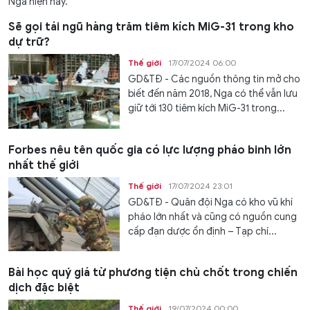
Nga hiện nay.
Sẽ gọi tái ngũ hàng trăm tiêm kích MiG-31 trong kho
dự trữ?
Thế giới
17/07/2024 06:00
GD&TĐ - Các nguồn thông tin mở cho
biết đến năm 2018, Nga có thể vẫn lưu
giữ tới 130 tiêm kích MiG-31 trong...
Forbes nêu tên quốc gia có lực lượng pháo binh lớn
nhất thế giới
Thế giới
17/07/2024 23:01
GD&TĐ - Quân đội Nga có kho vũ khí
pháo lớn nhất và cũng có nguồn cung
cấp đạn dược ổn định – Tạp chí...
Bài học quý giá từ phương tiện chủ chốt trong chiến
dịch đặc biệt
Thế giới
19/07/2024 00:00