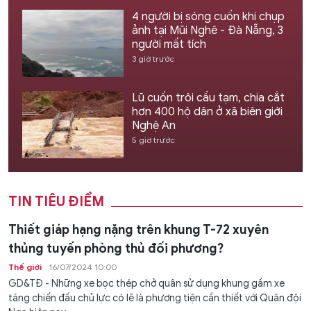
4 người bị sóng cuốn khi chụp
ảnh tại Mũi Nghê - Đà Nẵng, 3
người mất tích
3 giờ trước
Lũ cuốn trôi cầu tạm, chia cắt
hơn 400 hộ dân ở xã biên giới
Nghệ An
5 giờ trước
TIN TIÊU ĐIỂM
Thiết giáp hạng nặng trên khung T-72 xuyên
thủng tuyến phòng thủ đối phương?
Thế giới
16/07/2024 10:00
GD&TĐ - Những xe bọc thép chở quân sử dụng khung gầm xe
tăng chiến đấu chủ lực có lẽ là phương tiện cần thiết với Quân đội