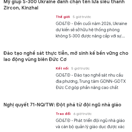
Mỹ giúp S-300 Ukraine đánh chặn tên lửa siêu thanh
Zircon, Kinzhal
Thế giới
5 giờ trước
GD&TĐ - Đến cuối năm 2026, Ukraine
dự kiến ​​sẽ sở hữu hệ thống phòng
không S-300 được nâng cấp với sự...
Đào tạo nghề sát thực tiễn, mở sinh kế bền vững cho
lao động vùng biên Đức Cơ
Kết nối
5 giờ trước
GD&TĐ - Đào tạo nghề sát nhu cầu
địa phương, Trung tâm GDNN-GDTX
Đức Cơ góp phần nâng cao chất
lượng nguồn...
Nghị quyết 71-NQ/TW: Đột phá từ đội ngũ nhà giáo
Trao đổi
6 giờ trước
GD&TĐ - Phát triển đội ngũ nhà giáo
và cán bộ quản lý giáo dục được xác