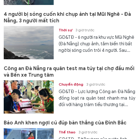
4 người bị sóng cuốn khi chụp ảnh tại Mũi Nghê - Đà
Nẵng, 3 người mất tích
Thời sự
3 giờ trước
GD&TĐ - 6 người ra khu vực Mũi Nghê
(Đà Nẵng) chụp ảnh, tắm biển thì bất
ngờ bị sóng cuốn trôi 4 người. Sau...
Công an Đà Nẵng ra quân test ma túy tại chợ đầu mối
và Bến xe Trung tâm
Chuyển động
3 giờ trước
GD&TĐ - Lực lượng Công an Đà Nẵng
đồng loạt ra quân test nhanh ma túy
đối với hàng trăm tiểu thương tại...
Báo Anh khen ngợi cú đúp bàn thắng của Đình Bắc
Thể thao
3 giờ trước