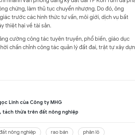
Chi nhánh Văn phòng đăng ký đất đai TP Kon Tum đã ph
công chứng, làm thủ tục chuyển nhượng. Do đó, ông
ác trước các hình thức tư vấn, môi giới, dịch vụ bất
 thiệt hại về tài sản.
ăng cường công tác tuyên truyền, phổ biến, giáo dục
hời chấn chỉnh công tác quản lý đất đai, trật tự xây dự
Ngọc Linh của Công ty MHG
, tách thửa trên đất nông nghiệp
đất nông nghiệp
rao bán
phân lô