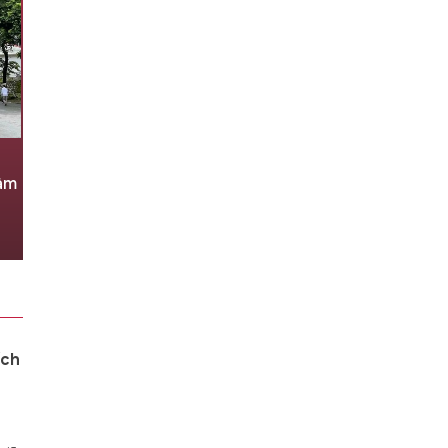
Hệ thống camera ở Phú Thọ
tâm
phát hiện hơn 3.000 ô tô vi
phạm giao thông
06/08/2026 07:12
ích