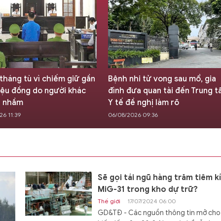
 tháng tù vì chiếm giữ gần
Bệnh nhi tử vong sau mổ, gia
iệu đồng do người khác
đình đưa quan tài đến Trung 
n nhầm
Y tế đề nghị làm rõ
6 11:39
06/08/2026 09:36
Sẽ gọi tái ngũ hàng trăm tiêm k
MiG-31 trong kho dự trữ?
Thế giới
17/07/2024 06:00
GD&TĐ - Các nguồn thông tin mở cho