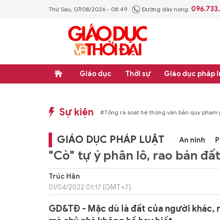
096.733
Thứ Sáu, 07/08/2026 - 08:49
Đường dây nóng:
Giáo dục
Thời sự
Giáo dục pháp l
Sự kiện
p luật
#Thực học - Thực nghiệp
#Tổng rà soát hệ thống văn bản quy phạm ph
GIÁO DỤC PHÁP LUẬT
An ninh
P
"Cò" tự ý phân lô, rao bán đ
Trúc Hân
01/04/2022 01:17 (GMT+7)
GD&TĐ - Mặc dù là đất của người khác, n