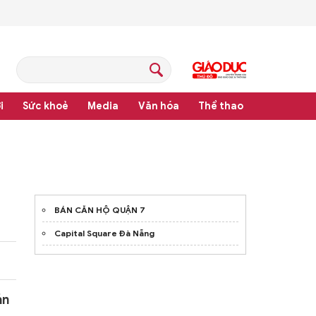
i
Sức khoẻ
Media
Văn hóa
Thể thao
pháp luật
BÁN CĂN HỘ QUẬN 7
Capital Square Đà Nẵng
án