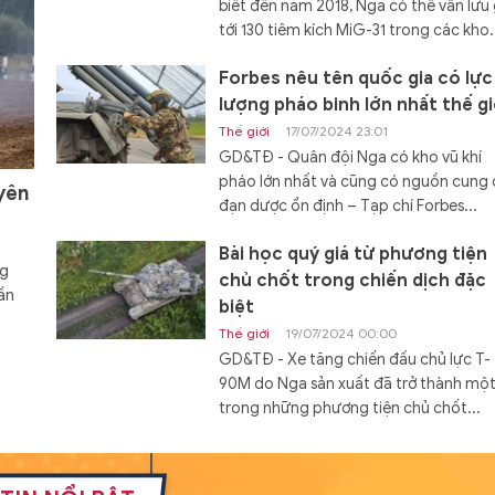
biết đến năm 2018, Nga có thể vẫn lưu 
tới 130 tiêm kích MiG-31 trong các kho.
Forbes nêu tên quốc gia có lực
lượng pháo binh lớn nhất thế gi
Thế giới
17/07/2024 23:01
GD&TĐ - Quân đội Nga có kho vũ khí
pháo lớn nhất và cũng có nguồn cung
yên
đạn dược ổn định – Tạp chí Forbes...
Bài học quý giá từ phương tiện
ng
chủ chốt trong chiến dịch đặc
ần
biệt
Thế giới
19/07/2024 00:00
GD&TĐ - Xe tăng chiến đấu chủ lực T-
90M do Nga sản xuất đã trở thành mộ
trong những phương tiện chủ chốt...
Đóng hàng loạt tàu đổ bộ Dự á
11711 với cấu hình mới