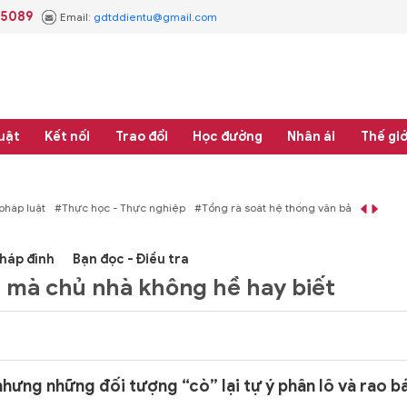
.5089
Email:
gdtddientu@gmail.com
uật
Kết nối
Trao đổi
Học đường
Nhân ái
Thế giớ
áp luật
#Thực học - Thực nghiệp
#Tổng rà soát hệ thống văn bản quy phạm 
háp đình
Bạn đọc - Điều tra
ất mà chủ nhà không hề hay biết
hưng những đối tượng “cò” lại tự ý phân lô và rao b