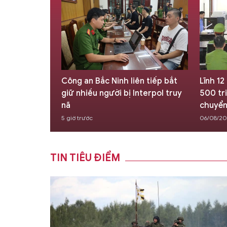
ường dây bán
Công an Bắc Ninh liên tiếp bắt
Lĩnh 12
o học sinh và
giữ nhiều người bị Interpol truy
500 tr
nã
chuyể
5 giờ trước
06/08/202
TIN TIÊU ĐIỂM