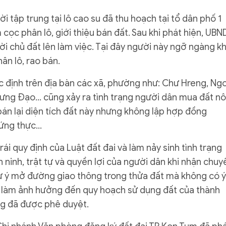
i tập trung tại lô cao su đã thu hoạch tại tổ dân phố 1
ọc phân lô, giới thiệu bán đất. Sau khi phát hiện, UBN
 chủ đất lên làm việc. Tại đây người này ngỡ ngàng kh
ân lô, rao bán.
c định trên địa bàn các xã, phường như: Chư Hreng, Ng
 Hưng Đạo… cũng xảy ra tình trạng người dân mua đất n
 bán lại diện tích đất này nhưng không lập hợp đồng
hứng thực…
ái quy định của Luật đất đai và làm nảy sinh tình trạng
 ninh, trật tự và quyền lợi của người dân khi nhận chuy
tự ý mở đường giao thông trong thửa đất mà không có ý
 làm ảnh hưởng đến quy hoạch sử dụng đất của thành
ng đã được phê duyệt.