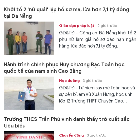
Khởi tố 2 'nữ quái' lập hồ sơ ma, lừa hơn 7,1 tỷ đồng
tại Đà Nẵng
Giáo dục pháp luật
2 giờ trước
GD&TĐ - Công an Đà Nẵng khởi tố 2
phụ nữ làm giả hồ sơ đáo hạn ngân
hàng, lừa đảo hơn 7,1 tỷ đồng.
Hành trình chinh phục Huy chương Bạc Toán học
quốc tế của nam sinh Cao Bằng
Học đường
3 giờ trước
GD&TĐ - Từ niềm say mê Toán học và
sự bền bỉ, em Vũ Xuân Hưng, học sinh
lớp 12 Trường THPT Chuyên Cao...
Trường THCS Trần Phú vinh danh thầy trò xuất sắc
tiêu biểu
Chuyển động
3 giờ trước