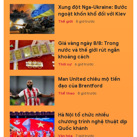
Xung đột Nga-Ukraine: Bước
ngoặt khốn khổ đối với Kiev
Thế giới
8 giờ trước
Giá vàng ngày 8/8: Trong
nước và thế giới rút ngắn
khoảng cách
Thời sự
6 giờ trước
Man United chiêu mộ tiền
đạo của Brentford
Thể thao
8 giờ trước
Hà Nội tổ chức nhiều
chương trình nghệ thuật dịp
Quốc khánh
Văn hóa
7 giờ trước