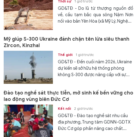
Thời sự
1 giờ trước
GD&TĐ - Do lũ từ thượng nguồn đổ
về, cầu tạm bắc qua sông Nậm Nơn
nối vào bản Yên Hòa (xã Mỹ Lý, Nghệ...
Mỹ giúp S-300 Ukraine đánh chặn tên lửa siêu thanh
Zircon, Kinzhal
Thế giới
1 giờ trước
GD&TĐ - Đến cuối năm 2026, Ukraine
dự kiến ​​sẽ sở hữu hệ thống phòng
không S-300 được nâng cấp với sự...
Đào tạo nghề sát thực tiễn, mở sinh kế bền vững cho
lao động vùng biên Đức Cơ
Kết nối
2 giờ trước
GD&TĐ - Đào tạo nghề sát nhu cầu
địa phương, Trung tâm GDNN-GDTX
Đức Cơ góp phần nâng cao chất...