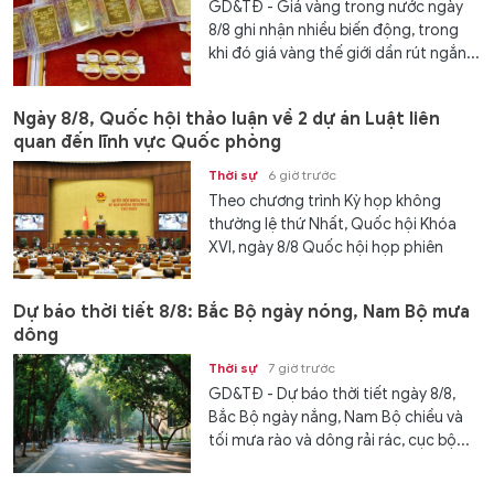
GD&TĐ - Giá vàng trong nước ngày
8/8 ghi nhận nhiều biến động, trong
khi đó giá vàng thế giới dần rút ngắn...
Ngày 8/8, Quốc hội thảo luận về 2 dự án Luật liên
quan đến lĩnh vực Quốc phòng
Thời sự
6 giờ trước
Theo chương trình Kỳ họp không
thường lệ thứ Nhất, Quốc hội Khóa
XVI, ngày 8/8 Quốc hội họp phiên
toàn...
Dự báo thời tiết 8/8: Bắc Bộ ngày nóng, Nam Bộ mưa
dông
Thời sự
7 giờ trước
GD&TĐ - Dự báo thời tiết ngày 8/8,
Bắc Bộ ngày nắng, Nam Bộ chiều và
tối mưa rào và dông rải rác, cục bộ...