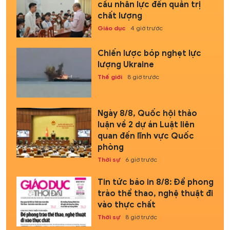
cầu nhân lực đến quản trị
chất lượng
Giáo dục
4 giờ trước
Chiến lược bóp nghẹt lực
lượng Ukraine
Thế giới
8 giờ trước
Ngày 8/8, Quốc hội thảo
luận về 2 dự án Luật liên
quan đến lĩnh vực Quốc
phòng
Thời sự
6 giờ trước
Tin tức báo in 8/8: Để phong
trào thể thao, nghệ thuật đi
vào thực chất
Thời sự
8 giờ trước