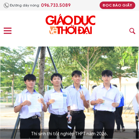
096.733.5089
Đường dây nóng:
ĐỌC BÁO GIẤY
Thí sinh thi tốt nghiệp THPT năm 2026.