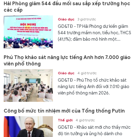
Hải Phòng giảm 544 đầu mối sau sắp xếp trường học
các cấp
Giáo dục
3 giờ trước
GD&TĐ - TP Hải Phòng dự kiến giảm
544 trường mầm non, tiểu học, THCS
(41,1%); đảm bảo mô hình một...
Phú Thọ khảo sát năng lực tiếng Anh hơn 7.000 giáo
viên phổ thông
Giáo dục
4 giờ trước
GD&TĐ - Phú Thọ tổ chức khảo sát
năng lực tiếng Anh đối với 7.010 giáo
viên phổ thông năm 2026.
Công bố mức tín nhiệm mới của Tổng thống Putin
Thế giới
4 giờ trước
GD&TĐ - Khảo sát mới cho thấy mức
độ tin tưởng và ủng hộ dành cho