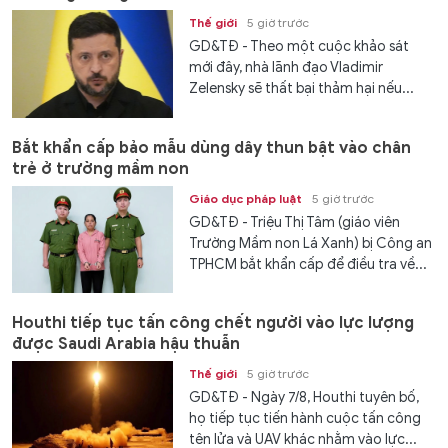
Thế giới
5 giờ trước
GD&TĐ - Theo một cuộc khảo sát
mới đây, nhà lãnh đạo Vladimir
Zelensky sẽ thất bại thảm hại nếu...
Bắt khẩn cấp bảo mẫu dùng dây thun bật vào chân
trẻ ở trường mầm non
Giáo dục pháp luật
5 giờ trước
GD&TĐ - Triệu Thị Tâm (giáo viên
Trường Mầm non Lá Xanh) bị Công an
TPHCM bắt khẩn cấp để điều tra về...
Houthi tiếp tục tấn công chết người vào lực lượng
được Saudi Arabia hậu thuẫn
Thế giới
5 giờ trước
GD&TĐ - Ngày 7/8, Houthi tuyên bố,
họ tiếp tục tiến hành cuộc tấn công
tên lửa và UAV khác nhằm vào lực...