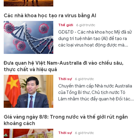
Các nhà khoa học tạo ra virus bằng AI
Thế giới
6 giờ trước
GD&TĐ - Các nhà khoa học Mỹ đã sử
dụng trí tuệ nhân tạo (AI) để tạo ra
các loại virus hoạt động được mà...
Đưa quan hệ Việt Nam-Australia đi vào chiều sâu,
thực chất và hiệu quả
Thời sự
6 giờ trước
Chuyến thăm cấp Nhà nước Australia
của Tổng Bí thư, Chủ tịch nước Tô
Lâm nhằm thúc đẩy quan hệ Đối tác...
Giá vàng ngày 8/8: Trong nước và thế giới rút ngắn
khoảng cách
Thời sự
6 giờ trước