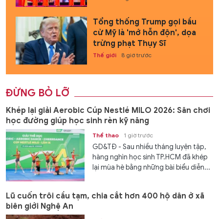
Tổng thống Trump gọi bầu
cử Mỹ là 'mớ hỗn độn', dọa
trừng phạt Thụy Sĩ
Thế giới
8 giờ trước
ĐỪNG BỎ LỠ
Khép lại giải Aerobic Cúp Nestlé MILO 2026: Sân chơi
học đường giúp học sinh rèn kỹ năng
Thể thao
1 giờ trước
GD&TĐ - Sau nhiều tháng luyện tập,
hàng nghìn học sinh TP.HCM đã khép
lại mùa hè bằng những bài biểu diễn...
Lũ cuốn trôi cầu tạm, chia cắt hơn 400 hộ dân ở xã
biên giới Nghệ An