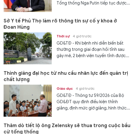
Tổng thống Nga Putin tiếp tục được...
Sở Y tế Phú Thọ làm rõ thông tin sự cố y khoa ở
Đoan Hùng
Thời sự
4 giờ trước
GD&TĐ - Khi bệnh nhi diễn biến bất
thường trong giai đoạn hồi tỉnh sau
gây mê, 2 bệnh viện tuyến tỉnh được...
Thỉnh giảng đại học từ nhu cầu nhân lực đến quản trị
chất lượng
Giáo dục
4 giờ trước
GD&TĐ - Thông tư 59/2026 của Bộ
GD&ĐT quy định điều kiện thỉnh
giảng, định mức giờ giảng, hình thức...
Thăm dò tiết lộ ông Zelensky sẽ thua trong cuộc bầu
cử tổng thống