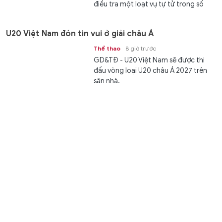
điều tra một loạt vụ tự tử trong số
các nhân viên của mình trong...
U20 Việt Nam đón tin vui ở giải châu Á
Thể thao
8 giờ trước
GD&TĐ - U20 Việt Nam sẽ được thi
đấu vòng loại U20 châu Á 2027 trên
sân nhà.
Man United chiêu mộ tiền đạo của Brentford
Thể thao
8 giờ trước
GD&TĐ - Tiền đạo Igor Thiago của
Brentford lọt tầm ngắm của CLB Man
United.
Chiến lược bóp nghẹt lực lượng Ukraine
Thế giới
8 giờ trước
GD&TĐ - Gần một tháng nay, Nga đã