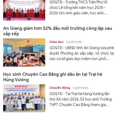
GD&TĐ - Trường THCS Trần Phú tổ
chức Lễ tổng kết năm học 2025–
2026 tôn vinh giáo viên, học sinh...
An Giang giảm hơn 52% đầu mối trường công lập sau
sắp xếp
Giáo dục
3 giờ trước
GD&TĐ - UBND tỉnh An Giang vừa phê
duyệt Phương án sắp xếp, tổ chức lại
các cơ sở giáo dục mầm non, phổ...
Học sinh Chuyên Cao Bằng ghi dấu ấn tại Trại hè
Hùng Vương
Chuyển động
3 giờ trước
GD&TĐ - Tại Trại hè Hùng Vương lần
thứ XX năm 2026, 52 học sinh Trường
THPT Chuyên Cao Bằng tham gia...