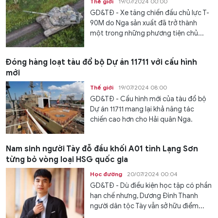
Thế giới
19/07/2024 00:00
GD&TĐ - Xe tăng chiến đấu chủ lực T-
90M do Nga sản xuất đã trở thành
một trong những phương tiện chủ...
Đóng hàng loạt tàu đổ bộ Dự án 11711 với cấu hình
mới
Thế giới
19/07/2024 08:00
GD&TĐ - Cấu hình mới của tàu đổ bộ
Dự án 11711 mang lại khả năng tác
chiến cao hơn cho Hải quân Nga.
Nam sinh người Tày đỗ đầu khối A01 tỉnh Lạng Sơn
từng bỏ vòng loại HSG quốc gia
Học đường
20/07/2024 00:04
GD&TĐ - Dù điều kiện học tập có phần
hạn chế nhưng, Dương Đình Thanh
người dân tộc Tày vẫn sở hữu điểm...