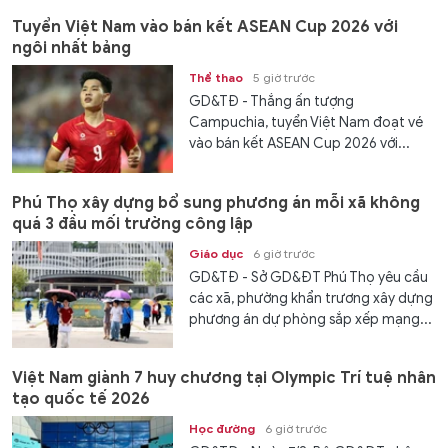
Tuyển Việt Nam vào bán kết ASEAN Cup 2026 với
ngôi nhất bảng
Thể thao
5 giờ trước
GD&TĐ - Thắng ấn tượng
Campuchia, tuyển Việt Nam đoạt vé
vào bán kết ASEAN Cup 2026 với...
Phú Thọ xây dựng bổ sung phương án mỗi xã không
quá 3 đầu mối trường công lập
Giáo dục
6 giờ trước
GD&TĐ - Sở GD&ĐT Phú Thọ yêu cầu
các xã, phường khẩn trương xây dựng
phương án dự phòng sắp xếp mạng...
Việt Nam giành 7 huy chương tại Olympic Trí tuệ nhân
tạo quốc tế 2026
Học đường
6 giờ trước