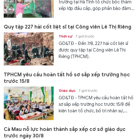
trường tại Hà Tĩnh tổ chức bốc thăm
xếp lớp đầu cấp, góp phần bảo đảm...
Quy tập 227 hài cốt liệt sĩ tại Công viên Lê Thị Riêng
Thời sự
7 giờ trước
GD&TĐ - Đến 7/8, 227 hài cốt liệt sĩ
được quy tập tại Công viên Lê Thị
Riêng (TPHCM).
TPHCM yêu cầu hoàn tất hồ sơ sắp xếp trường học
trước 15/8
Giáo dục
7 giờ trước
GD&TĐ - TPHCM yêu cầu hoàn tất hồ
sơ sắp xếp trường học trước 15/8 để
kiện toàn tổ chức, bố trí nhân sự,...
Cà Mau nỗ lực hoàn thành sắp xếp cơ sở giáo dục
trước ngày 30/8