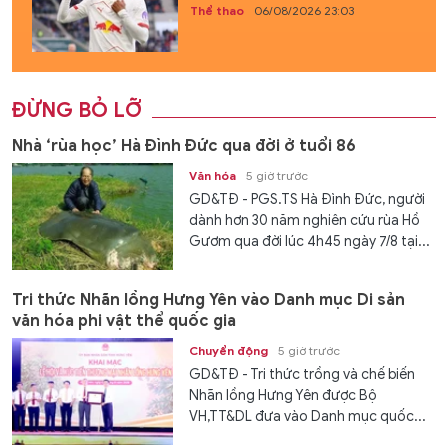
Thể thao
06/08/2026 23:03
ĐỪNG BỎ LỠ
Nhà ‘rùa học’ Hà Đình Đức qua đời ở tuổi 86
Văn hóa
5 giờ trước
GD&TĐ - PGS.TS Hà Đình Đức, người
dành hơn 30 năm nghiên cứu rùa Hồ
Gươm qua đời lúc 4h45 ngày 7/8 tại...
Tri thức Nhãn lồng Hưng Yên vào Danh mục Di sản
văn hóa phi vật thể quốc gia
Chuyển động
5 giờ trước
GD&TĐ - Tri thức trồng và chế biến
Nhãn lồng Hưng Yên được Bộ
VH,TT&DL đưa vào Danh mục quốc...