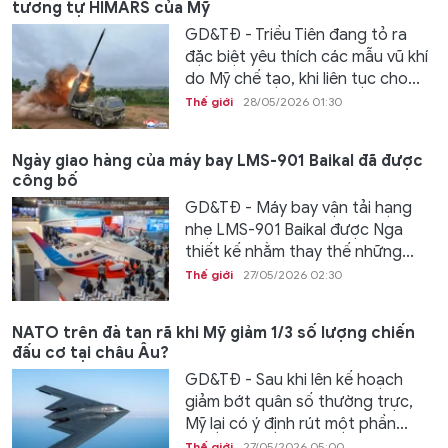
tương tự HIMARS của Mỹ
GD&TĐ - Triều Tiên đang tỏ ra
đặc biệt yêu thích các mẫu vũ khí
do Mỹ chế tạo, khi liên tục cho...
Thế giới
28/05/2026 01:30
Ngày giao hàng của máy bay LMS-901 Baikal đã được
công bố
GD&TĐ - Máy bay vận tải hạng
nhẹ LMS-901 Baikal được Nga
thiết kế nhằm thay thế những...
Thế giới
27/05/2026 02:30
NATO trên đà tan rã khi Mỹ giảm 1/3 số lượng chiến
đấu cơ tại châu Âu?
GD&TĐ - Sau khi lên kế hoạch
giảm bớt quân số thường trực,
Mỹ lại có ý định rút một phần...
Thế giới
27/05/2026 05:00