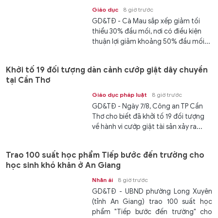
Giáo dục
8 giờ trước
GD&TĐ - Cà Mau sắp xếp giảm tối
thiểu 30% đầu mối, nơi có điều kiện
thuận lợi giảm khoảng 50% đầu mối...
Khởi tố 19 đối tượng dàn cảnh cướp giật dây chuyền
tại Cần Thơ
Giáo dục pháp luật
8 giờ trước
GD&TĐ - Ngày 7/8, Công an TP Cần
Thơ cho biết đã khởi tố 19 đối tượng
về hành vi cướp giật tài sản xảy ra...
Trao 100 suất học phẩm Tiếp bước đến trường cho
học sinh khó khăn ở An Giang
Nhân ái
8 giờ trước
GD&TĐ - UBND phường Long Xuyên
(tỉnh An Giang) trao 100 suất học
phẩm "Tiếp bước đến trường" cho