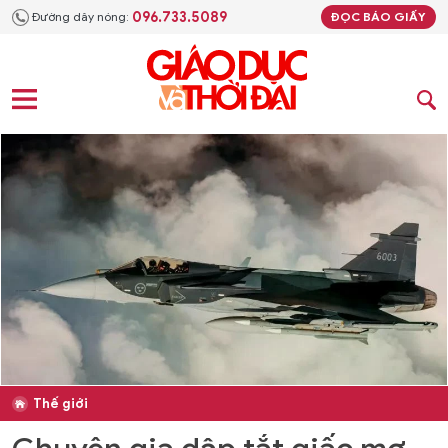
096.733.5089
Đường dây nóng:
ĐỌC BÁO GIẤY
Thế giới