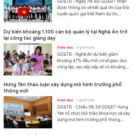
GD&TĐ - Ngày 7/8, Bộ GD&ĐT nhận
được thông tin về kết quả thi của Đội
tuyển quốc gia Việt Nam dự thi...
Dự kiến khoảng 1.100 cán bộ quản lý tại Nghệ An trở
lại công tác giảng dạy
Giáo dục
6 giờ trước
GD&TĐ - Nghệ An dự kiến giảm
khoảng 47% đầu mối cơ sở giáo dục
công lập, sau sắp xếp sẽ có khoảng...
Hưng Yên thảo luận xây dựng mô hình trường phổ
thông mới
Giáo dục
7 giờ trước
GD&TĐ - Chiều 7/8, Sở GD&ĐT Hưng
Yên tổ chức Hội thảo khoa học về xây
dựng mô hình trường phổ thông...