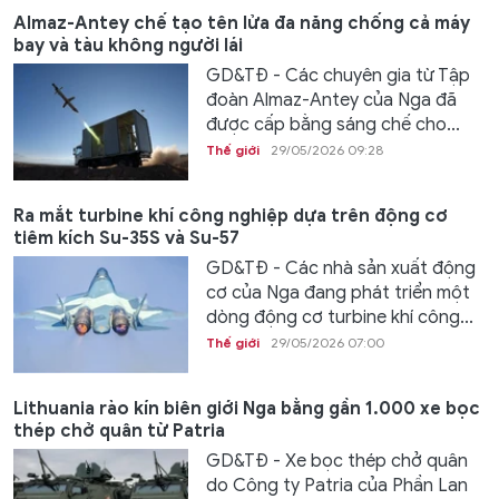
Almaz-Antey chế tạo tên lửa đa năng chống cả máy
bay và tàu không người lái
GD&TĐ - Các chuyên gia từ Tập
đoàn Almaz-Antey của Nga đã
được cấp bằng sáng chế cho...
Thế giới
29/05/2026 09:28
Ra mắt turbine khí công nghiệp dựa trên động cơ
tiêm kích Su-35S và Su-57
GD&TĐ - Các nhà sản xuất động
cơ của Nga đang phát triển một
dòng động cơ turbine khí công...
Thế giới
29/05/2026 07:00
Lithuania rào kín biên giới Nga bằng gần 1.000 xe bọc
thép chở quân từ Patria
GD&TĐ - Xe bọc thép chở quân
do Công ty Patria của Phần Lan