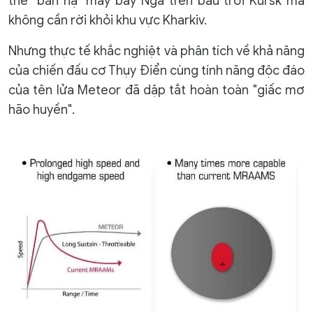
thể "bắn hạ" máy bay Nga trên bầu trời Kursk mà
không cần rời khỏi khu vực Kharkiv.
Nhưng thực tế khắc nghiệt và phân tích về khả năng
của chiến đấu cơ Thụy Điển cùng tính năng độc đáo
của tên lửa Meteor đã dập tắt hoàn toàn "giấc mơ
hão huyền".