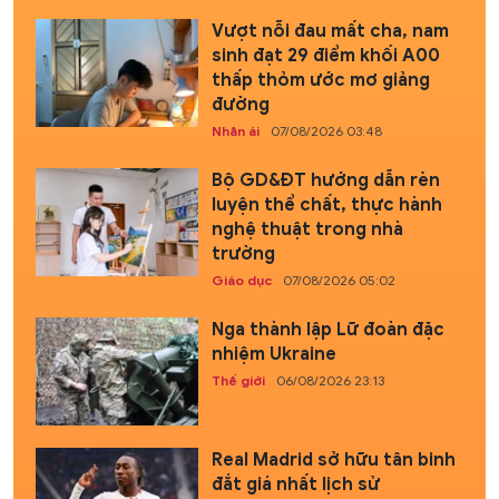
Vượt nỗi đau mất cha, nam
sinh đạt 29 điểm khối A00
thấp thỏm ước mơ giảng
đường
Nhân ái
07/08/2026 03:48
Bộ GD&ĐT hướng dẫn rèn
luyện thể chất, thực hành
nghệ thuật trong nhà
trường
Giáo dục
07/08/2026 05:02
Nga thành lập Lữ đoàn đặc
nhiệm Ukraine
Thế giới
06/08/2026 23:13
Real Madrid sở hữu tân binh
đắt giá nhất lịch sử