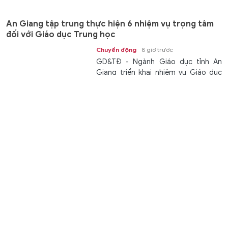
các...
An Giang tập trung thực hiện 6 nhiệm vụ trọng tâm
đối với Giáo dục Trung học
Chuyển động
8 giờ trước
GD&TĐ - Ngành Giáo dục tỉnh An
Giang triển khai nhiệm vụ Giáo dục
Trung học năm học 2026 - 2027 với...
Khoản nợ sau bục giảng: Biết đòi ai?
Giáo dục
9 giờ trước
GD&TĐ - Sau những tiết dạy vượt
định mức, giáo viên không chỉ chờ tiền
công mà còn phải tự lần theo hồ sơ...
Nghệ An gặp mặt, tuyên dương học sinh đạt giải
Olympic quốc tế và khu vực
Học đường
9 giờ trước