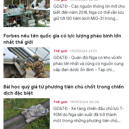
GD&TĐ - Các nguồn thông tin mở cho
biết đến năm 2018, Nga có thể vẫn lưu
giữ tới 130 tiêm kích MiG-31 trong...
Forbes nêu tên quốc gia có lực lượng pháo binh lớn
nhất thế giới
Thế giới
17/07/2024 23:01
GD&TĐ - Quân đội Nga có kho vũ khí
pháo lớn nhất và cũng có nguồn cung
cấp đạn dược ổn định – Tạp chí...
Bài học quý giá từ phương tiện chủ chốt trong chiến
dịch đặc biệt
Thế giới
19/07/2024 00:00
GD&TĐ - Xe tăng chiến đấu chủ lực T-
90M do Nga sản xuất đã trở thành
một trong những phương tiện chủ...