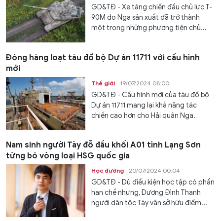
GD&TĐ - Xe tăng chiến đấu chủ lực T-
90M do Nga sản xuất đã trở thành
một trong những phương tiện chủ...
Đóng hàng loạt tàu đổ bộ Dự án 11711 với cấu hình
mới
Thế giới
19/07/2024 08:00
GD&TĐ - Cấu hình mới của tàu đổ bộ
Dự án 11711 mang lại khả năng tác
chiến cao hơn cho Hải quân Nga.
Nam sinh người Tày đỗ đầu khối A01 tỉnh Lạng Sơn
từng bỏ vòng loại HSG quốc gia
Học đường
20/07/2024 00:04
GD&TĐ - Dù điều kiện học tập có phần
hạn chế nhưng, Dương Đình Thanh
người dân tộc Tày vẫn sở hữu điểm...