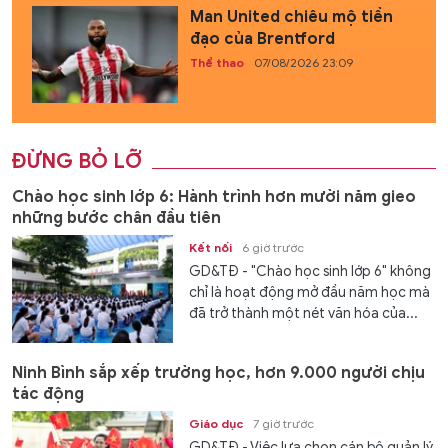
Man United chiêu mộ tiền
đạo của Brentford
Thể thao
07/08/2026 23:09
ĐỪNG BỎ LỠ
Chào học sinh lớp 6: Hành trình hơn mười năm gieo
những bước chân đầu tiên
Kết nối
6 giờ trước
GD&TĐ - "Chào học sinh lớp 6" không
chỉ là hoạt động mở đầu năm học mà
đã trở thành một nét văn hóa của...
Ninh Bình sắp xếp trường học, hơn 9.000 người chịu
tác động
Giáo dục
7 giờ trước
GD&TĐ - Việc lựa chọn cán bộ quản lý,