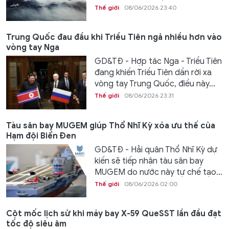
Thế giới
08/06/2026 23:40
Trung Quốc đau đầu khi Triều Tiên ngả nhiều hơn vào
vòng tay Nga
GD&TĐ - Hợp tác Nga - Triều Tiên
đang khiến Triều Tiên dần rời xa
vòng tay Trung Quốc, điều này...
Thế giới
08/06/2026 23:31
Tàu sân bay MUGEM giúp Thổ Nhĩ Kỳ xóa ưu thế của
Hạm đội Biển Đen
GD&TĐ - Hải quân Thổ Nhĩ Kỳ dự
kiến ​​sẽ tiếp nhận tàu sân bay
MUGEM do nước này tự chế tạo...
Thế giới
08/06/2026 02:00
Cột mốc lịch sử khi máy bay X-59 QueSST lần đầu đạt
tốc độ siêu âm