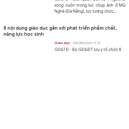
sóng cuốn trong lúc chụp ảnh ở Mũi
Nghê (Đà Nẵng), lực lượng chức...
8 nội dung giáo dục gắn với phát triển phẩm chất,
năng lực học sinh
Giáo dục
08/08/2026 11:12
GD&TĐ - Bộ GD&ĐT lưu ý tổ chức 8
nội dung giáo dục gắn với yêu cầu
phát triển phẩm chất, năng lực học...
Nghệ An đấu giá khu 'đất vàng' có giá khởi điểm hơn
824 tỷ đồng
Thời sự
08/08/2026 11:11
GD&TĐ - Khu đất có diện tích hơn
3,7ha giáp 4 tuyến đường lớn, đang
được tỉnh Nghệ An đưa ra đấu giá...