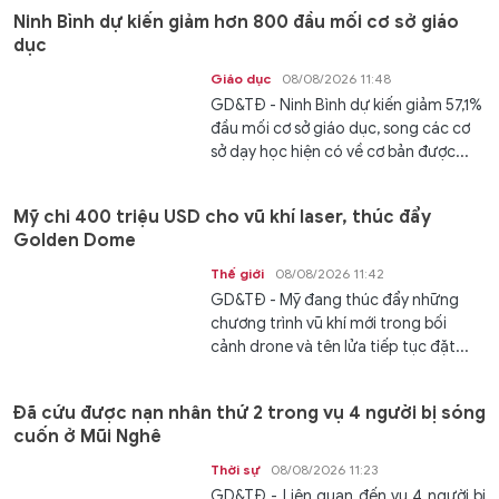
Ninh Bình dự kiến giảm hơn 800 đầu mối cơ sở giáo
dục
Giáo dục
08/08/2026 11:48
GD&TĐ - Ninh Bình dự kiến giảm 57,1%
đầu mối cơ sở giáo dục, song các cơ
sở dạy học hiện có về cơ bản được...
Mỹ chi 400 triệu USD cho vũ khí laser, thúc đẩy
Golden Dome
Thế giới
08/08/2026 11:42
GD&TĐ - Mỹ đang thúc đẩy những
chương trình vũ khí mới trong bối
cảnh drone và tên lửa tiếp tục đặt...
Đã cứu được nạn nhân thứ 2 trong vụ 4 người bị sóng
cuốn ở Mũi Nghê
Thời sự
08/08/2026 11:23
GD&TĐ - Liên quan đến vụ 4 người bị