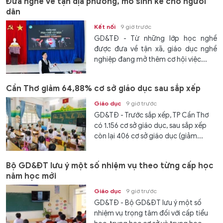
Đưa nghề về tận địa phương, mở sinh kế cho người
dân
Kết nối
9 giờ trước
GD&TĐ - Từ những lớp học nghề
được đưa về tận xã, giáo dục nghề
nghiệp đang mở thêm cơ hội việc...
Cần Thơ giảm 64,88% cơ sở giáo dục sau sắp xếp
Giáo dục
9 giờ trước
GD&TĐ - Trước sắp xếp, TP Cần Thơ
có 1.156 cơ sở giáo dục, sau sắp xếp
còn lại 406 cơ sở giáo dục (giảm...
Bộ GD&ĐT lưu ý một số nhiệm vụ theo từng cấp học
năm học mới
Giáo dục
9 giờ trước
GD&TĐ - Bộ GD&ĐT lưu ý một số
nhiệm vụ trọng tâm đối với cấp tiểu