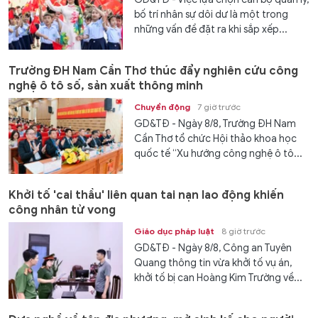
bố trí nhân sự dôi dư là một trong
những vấn đề đặt ra khi sắp xếp...
Trường ĐH Nam Cần Thơ thúc đẩy nghiên cứu công
nghệ ô tô số, sản xuất thông minh
Chuyển động
7 giờ trước
GD&TĐ - Ngày 8/8, Trường ĐH Nam
Cần Thơ tổ chức Hội thảo khoa học
quốc tế “Xu hướng công nghệ ô tô...
Khởi tố 'cai thầu' liên quan tai nạn lao động khiến
công nhân tử vong
Giáo dục pháp luật
8 giờ trước
GD&TĐ - Ngày 8/8, Công an Tuyên
Quang thông tin vừa khởi tố vụ án,
khởi tố bị can Hoàng Kim Trường về...