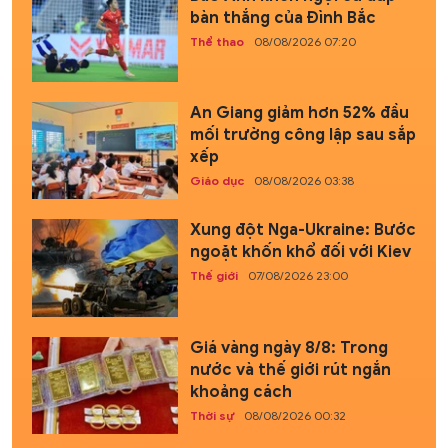
bàn thắng của Đình Bắc
Thể thao
08/08/2026 07:20
An Giang giảm hơn 52% đầu
mối trường công lập sau sắp
xếp
Giáo dục
08/08/2026 03:38
Xung đột Nga-Ukraine: Bước
ngoặt khốn khổ đối với Kiev
Thế giới
07/08/2026 23:00
Giá vàng ngày 8/8: Trong
nước và thế giới rút ngắn
khoảng cách
Thời sự
08/08/2026 00:32