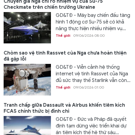
Chuyên gia Nga chỉ rõ nhiệm vụ của Su-75
Checkmate trên chiến trường Ukraine
GD&TĐ - Máy bay chiến đấu tàng
hình 1 động cơ Su-75 sẽ có khả
năng thực hiện nhiều nhiệm vụ...
Thế giới
09/06/2026 08:00
Chòm sao vệ tinh Rassvet của Nga chưa hoàn thiện
đã gặp lỗi
GD&TĐ - Viễn cảnh hệ thống
internet vệ tinh Rassvet của Nga
đủ sức thay thế Starlink vẫn còn...
Thế giới
09/06/2026 01:00
Tranh chấp giữa Dassault và Airbus khiến tiêm kích
FCAS chính thức bị đình chỉ
GD&TĐ - Đức và Pháp đã quyết
định tạm dừng việc triển khai dự
án tiêm kích thế hệ thứ sáu...