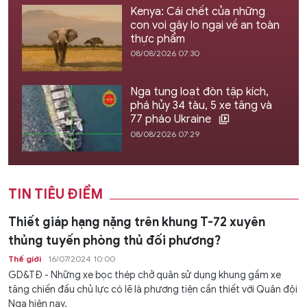
Kenya: Cái chết của những
con voi gây lo ngại về an toàn
thực phẩm
08/08/2026 07:30
Nga tung loạt đòn tập kích,
phá hủy 34 tàu, 5 xe tăng và
77 pháo Ukraine
08/08/2026 07:29
TIN TIÊU ĐIỂM
Thiết giáp hạng nặng trên khung T-72 xuyên
thủng tuyến phòng thủ đối phương?
Thế giới
16/07/2024 10:00
GD&TĐ - Những xe bọc thép chở quân sử dụng khung gầm xe
tăng chiến đấu chủ lực có lẽ là phương tiện cần thiết với Quân đội
Nga hiện nay.