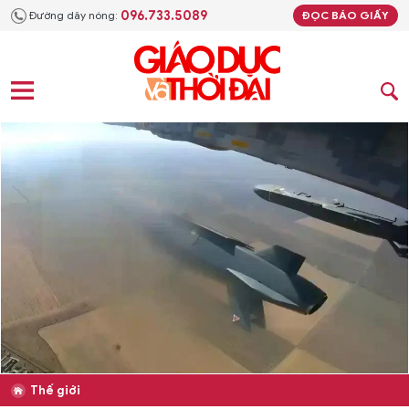
096.733.5089
Đường dây nóng:
ĐỌC BÁO GIẤY
Thế giới