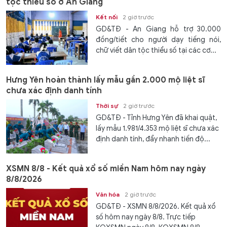
tộc thiểu số ở An Giang
Kết nối
2 giờ trước
GD&TĐ - An Giang hỗ trợ 30.000
đồng/tiết cho người dạy tiếng nói,
chữ viết dân tộc thiểu số tại các cơ...
Hưng Yên hoàn thành lấy mẫu gần 2.000 mộ liệt sĩ
chưa xác định danh tính
Thời sự
2 giờ trước
GD&TĐ - Tỉnh Hưng Yên đã khai quật,
lấy mẫu 1.981/4.353 mộ liệt sĩ chưa xác
định danh tính, đẩy nhanh tiến độ...
XSMN 8/8 - Kết quả xổ số miền Nam hôm nay ngày
8/8/2026
Văn hóa
2 giờ trước
GD&TĐ - XSMN 8/8/2026. Kết quả xổ
số hôm nay ngày 8/8. Trực tiếp