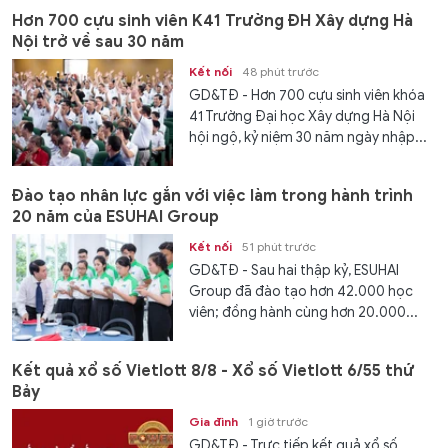
Hơn 700 cựu sinh viên K41 Trường ĐH Xây dựng Hà
Nội trở về sau 30 năm
Kết nối
48 phút trước
GD&TĐ - Hơn 700 cựu sinh viên khóa
41 Trường Đại học Xây dựng Hà Nội
hội ngộ, kỷ niệm 30 năm ngày nhập...
Đào tạo nhân lực gắn với việc làm trong hành trình
20 năm của ESUHAI Group
Kết nối
51 phút trước
GD&TĐ - Sau hai thập kỷ, ESUHAI
Group đã đào tạo hơn 42.000 học
viên; đồng hành cùng hơn 20.000...
Kết quả xổ số Vietlott 8/8 - Xổ số Vietlott 6/55 thứ
Bảy
Gia đình
1 giờ trước
GD&TĐ - Trực tiếp kết quả xổ số