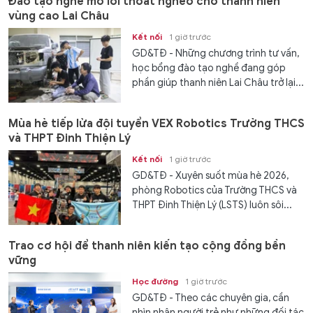
Đào tạo nghề mở lối thoát nghèo cho thanh niên
vùng cao Lai Châu
Kết nối
1 giờ trước
GD&TĐ - Những chương trình tư vấn,
học bổng đào tạo nghề đang góp
phần giúp thanh niên Lai Châu trở lại...
Mùa hè tiếp lửa đội tuyển VEX Robotics Trường THCS
và THPT Đinh Thiện Lý
Kết nối
1 giờ trước
GD&TĐ - ​​Xuyên suốt mùa hè 2026,
phòng Robotics của Trường THCS và
THPT Đinh Thiện Lý (LSTS) luôn sôi...
Trao cơ hội để thanh niên kiến tạo cộng đồng bền
vững
Học đường
1 giờ trước
GD&TĐ - Theo các chuyên gia, cần
nhìn nhận người trẻ như những đối tác