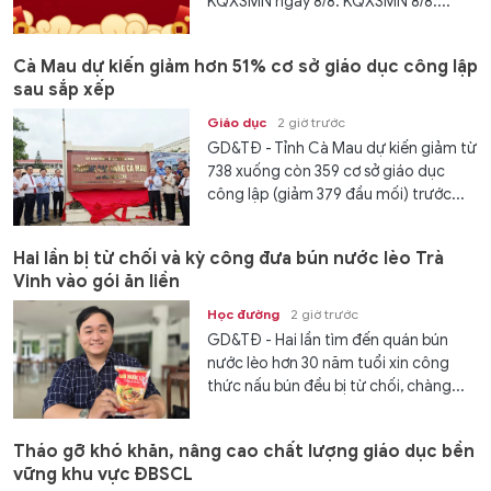
KQXSMN ngày 8/8. KQXSMN 8/8....
Cà Mau dự kiến giảm hơn 51% cơ sở giáo dục công lập
sau sắp xếp
Giáo dục
2 giờ trước
GD&TĐ - Tỉnh Cà Mau dự kiến giảm từ
738 xuống còn 359 cơ sở giáo dục
công lập (giảm 379 đầu mối) trước...
Hai lần bị từ chối và kỳ công đưa bún nước lèo Trà
Vinh vào gói ăn liền
Học đường
2 giờ trước
GD&TĐ - Hai lần tìm đến quán bún
nước lèo hơn 30 năm tuổi xin công
thức nấu bún đều bị từ chối, chàng...
Tháo gỡ khó khăn, nâng cao chất lượng giáo dục bền
vững khu vực ĐBSCL