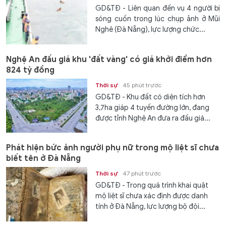
GD&TĐ - Liên quan đến vụ 4 người bị
sóng cuốn trong lúc chụp ảnh ở Mũi
Nghê (Đà Nẵng), lực lượng chức...
Nghệ An đấu giá khu 'đất vàng' có giá khởi điểm hơn
824 tỷ đồng
Thời sự
45 phút trước
GD&TĐ - Khu đất có diện tích hơn
3,7ha giáp 4 tuyến đường lớn, đang
được tỉnh Nghệ An đưa ra đấu giá...
Phát hiện bức ảnh người phụ nữ trong mộ liệt sĩ chưa
biết tên ở Đà Nẵng
Thời sự
47 phút trước
GD&TĐ - Trong quá trình khai quật
mộ liệt sĩ chưa xác định được danh
tính ở Đà Nẵng, lực lượng bộ đội...