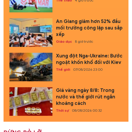
Thể thao
4 giờ trước
An Giang giảm hơn 52% đầu
mối trường công lập sau sắp
xếp
Giáo dục
8 giờ trước
Xung đột Nga-Ukraine: Bước
ngoặt khốn khổ đối với Kiev
Thế giới
07/08/2026 23:00
Giá vàng ngày 8/8: Trong
nước và thế giới rút ngắn
khoảng cách
Thời sự
08/08/2026 00:32