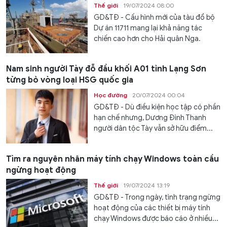
Thế giới
19/07/2024 08:00
GD&TĐ - Cấu hình mới của tàu đổ bộ
Dự án 11711 mang lại khả năng tác
chiến cao hơn cho Hải quân Nga.
Nam sinh người Tày đỗ đầu khối A01 tỉnh Lạng Sơn
từng bỏ vòng loại HSG quốc gia
Học đường
20/07/2024 00:04
GD&TĐ - Dù điều kiện học tập có phần
hạn chế nhưng, Dương Đình Thanh
người dân tộc Tày vẫn sở hữu điểm...
Tìm ra nguyên nhân máy tính chạy Windows toàn cầu
ngừng hoạt động
Thế giới
19/07/2024 13:19
GD&TĐ - Trong ngày, tình trạng ngừng
hoạt động của các thiết bị máy tính
chạy Windows được báo cáo ở nhiều...