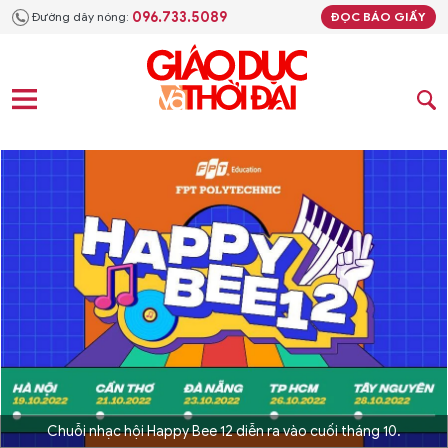
096.733.5089
Đường dây nóng:
ĐỌC BÁO GIẤY
Chuỗi nhạc hội Happy Bee 12 diễn ra vào cuối tháng 10.