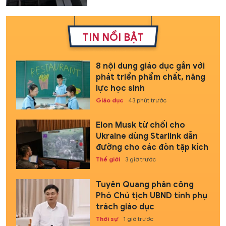
TIN NỔI BẬT
8 nội dung giáo dục gắn với
phát triển phẩm chất, năng
lực học sinh
Giáo dục
43 phút trước
Elon Musk từ chối cho
Ukraine dùng Starlink dẫn
đường cho các đòn tập kích
Thế giới
3 giờ trước
Tuyên Quang phân công
Phó Chủ tịch UBND tỉnh phụ
trách giáo dục
Thời sự
1 giờ trước