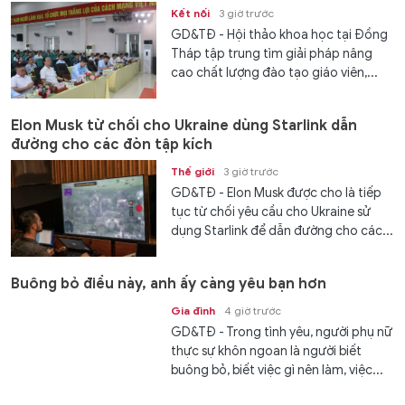
Kết nối
3 giờ trước
GD&TĐ - Hội thảo khoa học tại Đồng
Tháp tập trung tìm giải pháp nâng
cao chất lượng đào tạo giáo viên,...
Elon Musk từ chối cho Ukraine dùng Starlink dẫn
đường cho các đòn tập kích
Thế giới
3 giờ trước
GD&TĐ - Elon Musk được cho là tiếp
tục từ chối yêu cầu cho Ukraine sử
dụng Starlink để dẫn đường cho các...
Buông bỏ điều này, anh ấy càng yêu bạn hơn
Gia đình
4 giờ trước
GD&TĐ - Trong tình yêu, người phụ nữ
thực sự khôn ngoan là người biết
buông bỏ, biết việc gì nên làm, việc...