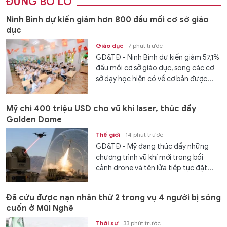
ĐỪNG BỎ LỠ
Ninh Bình dự kiến giảm hơn 800 đầu mối cơ sở giáo
dục
Giáo dục
7 phút trước
GD&TĐ - Ninh Bình dự kiến giảm 57,1%
đầu mối cơ sở giáo dục, song các cơ
sở dạy học hiện có về cơ bản được...
Mỹ chi 400 triệu USD cho vũ khí laser, thúc đẩy
Golden Dome
Thế giới
14 phút trước
GD&TĐ - Mỹ đang thúc đẩy những
chương trình vũ khí mới trong bối
cảnh drone và tên lửa tiếp tục đặt...
Đã cứu được nạn nhân thứ 2 trong vụ 4 người bị sóng
cuốn ở Mũi Nghê
Thời sự
33 phút trước