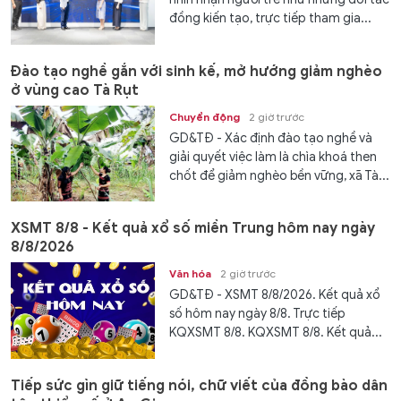
đồng kiến tạo, trực tiếp tham gia...
Đào tạo nghề gắn với sinh kế, mở hướng giảm nghèo
ở vùng cao Tà Rụt
Chuyển động
2 giờ trước
GD&TĐ - Xác định đào tạo nghề và
giải quyết việc làm là chìa khoá then
chốt để giảm nghèo bền vững, xã Tà...
XSMT 8/8 - Kết quả xổ số miền Trung hôm nay ngày
8/8/2026
Văn hóa
2 giờ trước
GD&TĐ - XSMT 8/8/2026. Kết quả xổ
số hôm nay ngày 8/8. Trực tiếp
KQXSMT 8/8. KQXSMT 8/8. Kết quả...
Tiếp sức gìn giữ tiếng nói, chữ viết của đồng bào dân