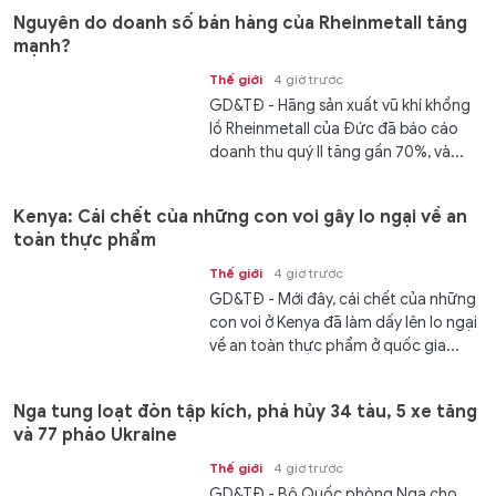
Nguyên do doanh số bán hàng của Rheinmetall tăng
mạnh?
Thế giới
4 giờ trước
GD&TĐ - Hãng sản xuất vũ khí khổng
lồ Rheinmetall của Đức đã báo cáo
doanh thu quý II tăng gần 70%, và...
Kenya: Cái chết của những con voi gây lo ngại về an
toàn thực phẩm
Thế giới
4 giờ trước
GD&TĐ - Mới đây, cái chết của những
con voi ở Kenya đã làm dấy lên lo ngại
về an toàn thực phẩm ở quốc gia...
Nga tung loạt đòn tập kích, phá hủy 34 tàu, 5 xe tăng
và 77 pháo Ukraine
Thế giới
4 giờ trước
GD&TĐ - Bộ Quốc phòng Nga cho