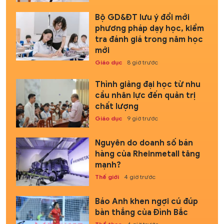
Bộ GD&ĐT lưu ý đổi mới
phương pháp dạy học, kiểm
tra đánh giá trong năm học
mới
Giáo dục
8 giờ trước
Thỉnh giảng đại học từ nhu
cầu nhân lực đến quản trị
chất lượng
Giáo dục
9 giờ trước
Nguyên do doanh số bán
hàng của Rheinmetall tăng
mạnh?
Thế giới
4 giờ trước
Báo Anh khen ngợi cú đúp
bàn thắng của Đình Bắc