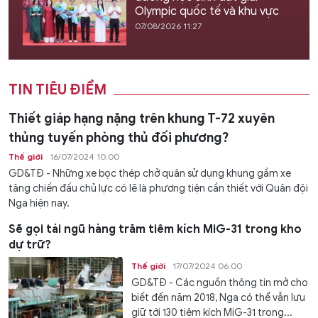
Olympic quốc tế và khu vực
07/08/2026 11:27
TIN TIÊU ĐIỂM
Thiết giáp hạng nặng trên khung T-72 xuyên
thủng tuyến phòng thủ đối phương?
Thế giới
16/07/2024 10:00
GD&TĐ - Những xe bọc thép chở quân sử dụng khung gầm xe
tăng chiến đấu chủ lực có lẽ là phương tiện cần thiết với Quân đội
Nga hiện nay.
Sẽ gọi tái ngũ hàng trăm tiêm kích MiG-31 trong kho
dự trữ?
Thế giới
17/07/2024 06:00
GD&TĐ - Các nguồn thông tin mở cho
biết đến năm 2018, Nga có thể vẫn lưu
giữ tới 130 tiêm kích MiG-31 trong...