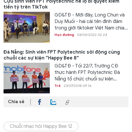
Cựu sinh viên FPT Polytechnic hé lộ bí quyết kiếm
tiền tỷ trên TikTok
GD&TĐ - Mới đây, Long Chun và
Duy Muối - hai cái tên đình đám
trong giới tiktoker Việt Nam chia...
Học đường
03/04/2022 02:24
Đà Nẵng: Sinh viên FPT Polytechnic sôi động cùng
chuỗi các sự kiện “Happy Bee 8”
GD&TĐ - Tối 22/7, Trường CĐ
thực hành FPT Polytechnic Đà
Nẵng tổ chức chuổi sự kiện...
Trẻ
23/07/2018 09:16
Chia sẻ
Chuỗi nhạc hội Happy Bee 12