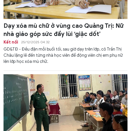
Dạy xóa mù chữ ở vùng cao Quảng Trị: Nữ
nhà giáo góp sức đẩy lùi ‘giặc dốt’
Kết nối
25/12/2025 04:32
GD&TĐ - Đều đặn mỗi buổi tối, sau giờ dạy trên lớp, cô Trần Thị
Châu lặng lẽ đến từng nhà học viên để động viên chị em phụ nữ
lên lớp học xóa mù chữ.