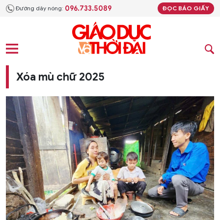
096.733.5089
Đường dây nóng:
ĐỌC BÁO GIẤY
Xóa mù chữ 2025