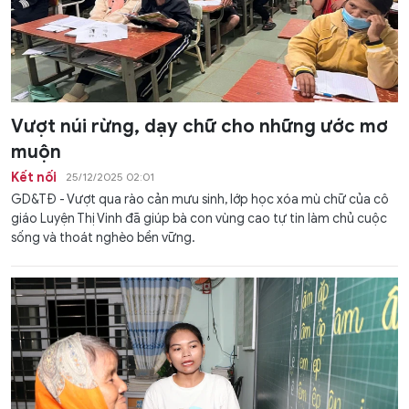
Vượt núi rừng, dạy chữ cho những ước mơ
muộn
Kết nối
25/12/2025 02:01
GD&TĐ - Vượt qua rào cản mưu sinh, lớp học xóa mù chữ của cô
giáo Luyện Thị Vinh đã giúp bà con vùng cao tự tin làm chủ cuộc
sống và thoát nghèo bền vững.