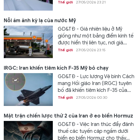
Thế giới
27/05/2026 23:21
Nỗi ám ảnh kỳ lạ của nước Mỹ
GD&TĐ - Giá nhiên liệu ở Mỹ
giống như một bảng điểm kinh tế
được hiển thị liên tục, nơi giá...
Thế giới
27/05/2026 23:15
IRGC: Iran khiến tiêm kích F-35 Mỹ bỏ chạy
GD&TĐ - Lực lượng Vệ binh Cách
mạng Hồi giáo Iran (IRGC) tuyên
bố đã khiến tiêm kích F-35 của...
Thế giới
27/05/2026 00:30
Mặt trận chiến lược thứ 2 của Iran ở eo biển Hormuz
GD&TĐ - Việc Iran thúc đẩy đánh
thuế các tuyến cáp ngầm dưới
biển eo biển Hormuz cho thấy...