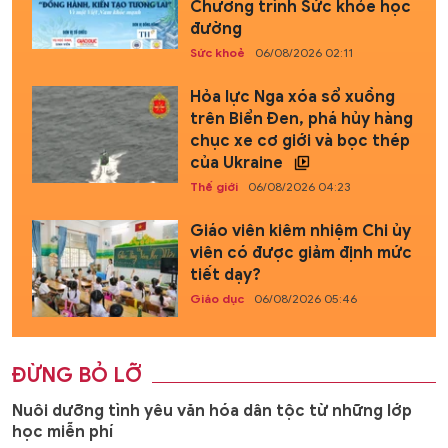
Chương trình Sức khỏe học
đường
Sức khoẻ
06/08/2026 02:11
Hỏa lực Nga xóa sổ xuồng
trên Biển Đen, phá hủy hàng
chục xe cơ giới và bọc thép
của Ukraine
Thế giới
06/08/2026 04:23
Giáo viên kiêm nhiệm Chi ủy
viên có được giảm định mức
tiết dạy?
Giáo dục
06/08/2026 05:46
ĐỪNG BỎ LỠ
Nuôi dưỡng tình yêu văn hóa dân tộc từ những lớp
học miễn phí