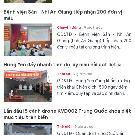
Bệnh viện Sản - Nhi An Giang tiếp nhận 200 đơn vị
máu
Chuyển động
9 giờ trước
GD&TĐ - Bệnh viện Sản - Nhi An
Giang (tỉnh An Giang) tiếp nhận 200
đơn vị máu tại chương trình hiến...
Hưng Yên đẩy nhanh tiến độ lấy mẫu hài cốt liệt sĩ
Thời sự
9 giờ trước
GD&TĐ - Hưng Yên đang khẩn trương
triển khai Chiến dịch “500 ngày đêm
tìm kiếm, quy tập và xác định danh...
Lần đầu lộ cảnh drone KVD002 Trung Quốc khóa diệt
mục tiêu trên biển
Thế giới
9 giờ trước
GD&TĐ - Quân đội Trung Quốc lần