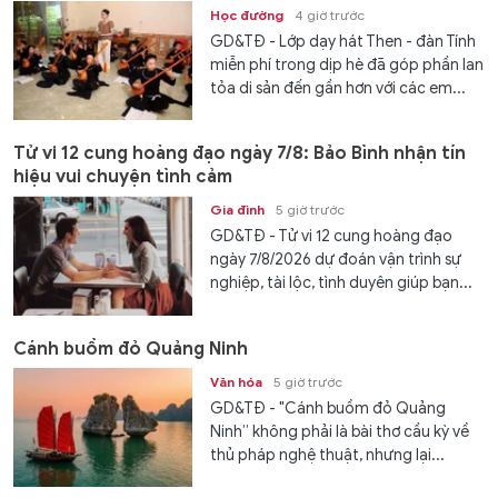
Học đường
4 giờ trước
GD&TĐ - Lớp dạy hát Then - đàn Tính
miễn phí trong dịp hè đã góp phần lan
tỏa di sản đến gần hơn với các em...
Tử vi 12 cung hoàng đạo ngày 7/8: Bảo Bình nhận tín
hiệu vui chuyện tình cảm
Gia đình
5 giờ trước
GD&TĐ - Tử vi 12 cung hoàng đạo
ngày 7/8/2026 dự đoán vận trình sự
nghiệp, tài lộc, tình duyên giúp bạn...
Cánh buồm đỏ Quảng Ninh
Văn hóa
5 giờ trước
GD&TĐ - "Cánh buồm đỏ Quảng
Ninh” không phải là bài thơ cầu kỳ về
thủ pháp nghệ thuật, nhưng lại...