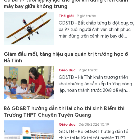
máy bay giữa không trung
Thế giới
9 giờ trước
GD&TĐ - Bất chấp từng bị đột quỵ, cụ
bà 97 tuổi người Anh vẫn chinh phục
màn đứng trên cánh máy bay để...
Giảm đầu mối, tăng hiệu quả quản trị trường học ở
Hà Tĩnh
Giáo dục
9 giờ trước
GD&TĐ - Hà Tĩnh khẩn trương triển
khai phương án sắp xếp trường công
lập, hoàn thành trước 20/8 để vận...
Bộ GD&ĐT hướng dẫn thi lại cho thí sinh Điểm thi
Trường THPT Chuyên Tuyên Quang
Giáo dục
06/08/2026 10:19
GD&TĐ - Bộ GD&ĐT hướng dẫn tổ
chức thi lại Kỳ thi tốt nghiệp THPT