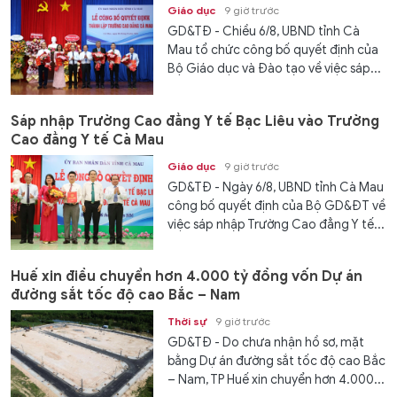
Giáo dục
9 giờ trước
GD&TĐ - Chiều 6/8, UBND tỉnh Cà
Mau tổ chức công bố quyết định của
Bộ Giáo dục và Đào tạo về việc sáp...
Sáp nhập Trường Cao đẳng Y tế Bạc Liêu vào Trường
Cao đẳng Y tế Cà Mau
Giáo dục
9 giờ trước
GD&TĐ - Ngày 6/8, UBND tỉnh Cà Mau
công bố quyết định của Bộ GD&ĐT về
việc sáp nhập Trường Cao đẳng Y tế...
Huế xin điều chuyển hơn 4.000 tỷ đồng vốn Dự án
đường sắt tốc độ cao Bắc – Nam
Thời sự
9 giờ trước
GD&TĐ - Do chưa nhận hồ sơ, mặt
bằng Dự án đường sắt tốc độ cao Bắc
– Nam, TP Huế xin chuyển hơn 4.000...