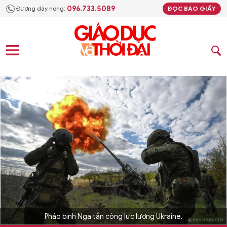
096.733.5089
Đường dây nóng:
ĐỌC BÁO GIẤY
Pháo binh Nga tấn công lực lượng Ukraine.