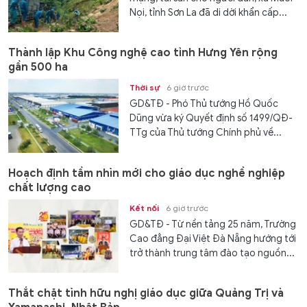
Nọi, tỉnh Sơn La đã di dời khẩn cấp...
Thành lập Khu Công nghệ cao tỉnh Hưng Yên rộng
gần 500 ha
Thời sự
6 giờ trước
GD&TĐ - Phó Thủ tướng Hồ Quốc
Dũng vừa ký Quyết định số 1499/QĐ-
TTg của Thủ tướng Chính phủ về...
Hoạch định tầm nhìn mới cho giáo dục nghề nghiệp
chất lượng cao
Kết nối
6 giờ trước
GD&TĐ - Từ nền tảng 25 năm, Trường
Cao đẳng Đại Việt Đà Nẵng hướng tới
trở thành trung tâm đào tạo nguồn...
Thắt chặt tình hữu nghị giáo dục giữa Quảng Trị và