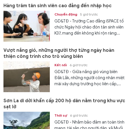
Hàng trăm tân sinh viên cao đẳng đến nhập học
Chuyển động
5 giờ trước
GD&TĐ - Trường Cao đẳng iSPACE tổ
chức Ngày hội chào đón tân sinh viên
K37, mang đến không khí rộn ràng...
Vượt nắng gió, những người thợ từng ngày hoàn
thiện công trình cho trò vùng biên
Kết nối
6 giờ trước
GD&TĐ - Giữa nắng gió vùng biên
Đắk Lắk, những người công nhân miệt
mài xây dựng trường học liên cấp,...
Sơn La di dời khẩn cấp 200 hộ dân nằm trong khu vực
sạt lở
Thời sự
6 giờ trước
GD&TĐ - Nhằm bảo đảm an toàn tính
mạng, tài sản cho người dân, xã Muổi