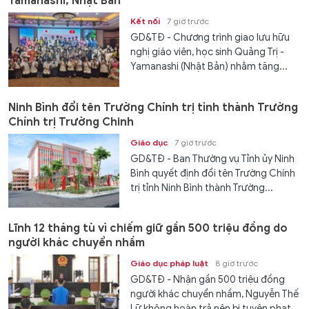
Yamanashi, Nhật Bản
Kết nối
7 giờ trước
GD&TĐ - Chương trình giao lưu hữu
nghị giáo viên, học sinh Quảng Trị -
Yamanashi (Nhật Bản) nhằm tăng...
Ninh Bình đổi tên Trường Chính trị tỉnh thành Trường
Chính trị Trường Chinh
Giáo dục
7 giờ trước
GD&TĐ - Ban Thường vụ Tỉnh ủy Ninh
Bình quyết định đổi tên Trường Chính
trị tỉnh Ninh Bình thành Trường...
Lĩnh 12 tháng tù vì chiếm giữ gần 500 triệu đồng do
người khác chuyển nhầm
Giáo dục pháp luật
8 giờ trước
GD&TĐ - Nhận gần 500 triệu đồng
người khác chuyển nhầm, Nguyễn Thế
Lữ không hoàn trả nên bị tuyên phạt...