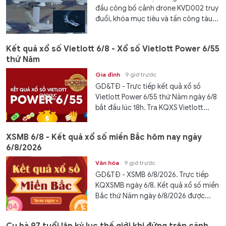
đầu công bố cảnh drone KVD002 truy
đuổi, khóa mục tiêu và tấn công tàu...
Kết quả xổ số Vietlott 6/8 - Xổ số Vietlott Power 6/55
thứ Năm
Gia đình
9 giờ trước
GD&TĐ - Trực tiếp kết quả xổ số
Vietlott Power 6/55 thứ Năm ngày 6/8
bắt đầu lúc 18h. Tra KQXS Vietlott...
XSMB 6/8 - Kết quả xổ số miền Bắc hôm nay ngày
6/8/2026
Văn hóa
9 giờ trước
GD&TĐ - XSMB 6/8/2026. Trực tiếp
KQXSMB ngày 6/8. Kết quả xổ số miền
Bắc thứ Năm ngày 6/8/2026 được...
Cụ bà 97 tuổi lập kỷ lục thế giới khi đứng trên cánh