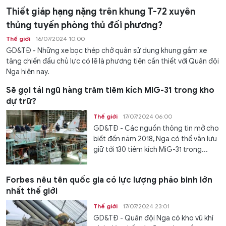
Thiết giáp hạng nặng trên khung T-72 xuyên
thủng tuyến phòng thủ đối phương?
Thế giới
16/07/2024 10:00
GD&TĐ - Những xe bọc thép chở quân sử dụng khung gầm xe
tăng chiến đấu chủ lực có lẽ là phương tiện cần thiết với Quân đội
Nga hiện nay.
Sẽ gọi tái ngũ hàng trăm tiêm kích MiG-31 trong kho
dự trữ?
Thế giới
17/07/2024 06:00
GD&TĐ - Các nguồn thông tin mở cho
biết đến năm 2018, Nga có thể vẫn lưu
giữ tới 130 tiêm kích MiG-31 trong...
Forbes nêu tên quốc gia có lực lượng pháo binh lớn
nhất thế giới
Thế giới
17/07/2024 23:01
GD&TĐ - Quân đội Nga có kho vũ khí