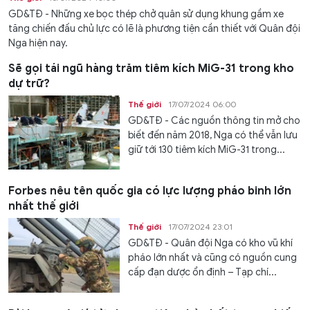
GD&TĐ - Những xe bọc thép chở quân sử dụng khung gầm xe
tăng chiến đấu chủ lực có lẽ là phương tiện cần thiết với Quân đội
Nga hiện nay.
Sẽ gọi tái ngũ hàng trăm tiêm kích MiG-31 trong kho
dự trữ?
Thế giới
17/07/2024 06:00
GD&TĐ - Các nguồn thông tin mở cho
biết đến năm 2018, Nga có thể vẫn lưu
giữ tới 130 tiêm kích MiG-31 trong...
Forbes nêu tên quốc gia có lực lượng pháo binh lớn
nhất thế giới
Thế giới
17/07/2024 23:01
GD&TĐ - Quân đội Nga có kho vũ khí
pháo lớn nhất và cũng có nguồn cung
cấp đạn dược ổn định – Tạp chí...