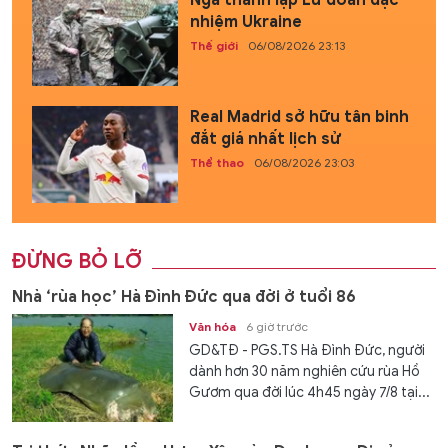
nhiệm Ukraine
Thế giới
06/08/2026 23:13
Real Madrid sở hữu tân binh
đắt giá nhất lịch sử
Thể thao
06/08/2026 23:03
ĐỪNG BỎ LỠ
Nhà ‘rùa học’ Hà Đình Đức qua đời ở tuổi 86
Văn hóa
6 giờ trước
GD&TĐ - PGS.TS Hà Đình Đức, người
dành hơn 30 năm nghiên cứu rùa Hồ
Gươm qua đời lúc 4h45 ngày 7/8 tại...