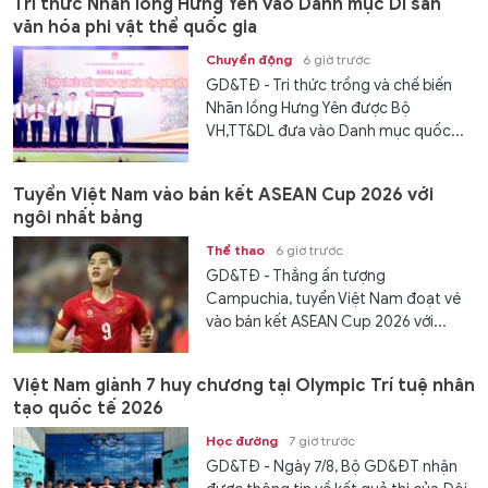
Tri thức Nhãn lồng Hưng Yên vào Danh mục Di sản
văn hóa phi vật thể quốc gia
Chuyển động
6 giờ trước
GD&TĐ - Tri thức trồng và chế biến
Nhãn lồng Hưng Yên được Bộ
VH,TT&DL đưa vào Danh mục quốc...
Tuyển Việt Nam vào bán kết ASEAN Cup 2026 với
ngôi nhất bảng
Thể thao
6 giờ trước
GD&TĐ - Thắng ấn tượng
Campuchia, tuyển Việt Nam đoạt vé
vào bán kết ASEAN Cup 2026 với...
Việt Nam giành 7 huy chương tại Olympic Trí tuệ nhân
tạo quốc tế 2026
Học đường
7 giờ trước
GD&TĐ - Ngày 7/8, Bộ GD&ĐT nhận