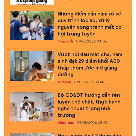
Những điểm cần nắm rõ về
quy trình lọc ảo, xử lý
nguyện vọng tránh mất cơ
hội trúng tuyển
Trao đổi
07/08/2026 04:06
Vượt nỗi đau mất cha, nam
sinh đạt 29 điểm khối A00
thấp thỏm ước mơ giảng
đường
Nhân ái
07/08/2026 03:48
Bộ GD&ĐT hướng dẫn rèn
luyện thể chất, thực hành
nghệ thuật trong nhà
trường
Giáo dục
07/08/2026 05:02
Nga thành lập Lữ đoàn đặc