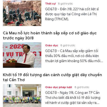
Thời sự
8 giờ trước
GD&TĐ - Đến 7/8, 227 hài cốt liệt sĩ
được quy tập tại Công viên Lê Thị
Riêng (TPHCM).
Cà Mau nỗ lực hoàn thành sắp xếp cơ sở giáo dục
trước ngày 30/8
Giáo dục
8 giờ trước
GD&TĐ - Cà Mau sắp xếp giảm tối
thiểu 30% đầu mối, nơi có điều kiện
thuận lợi giảm khoảng 50% đầu mối...
Khởi tố 19 đối tượng dàn cảnh cướp giật dây chuyền
tại Cần Thơ
Giáo dục pháp luật
8 giờ trước
GD&TĐ - Ngày 7/8, Công an TP Cần
Thơ cho biết đã khởi tố 19 đối tượng
về hành vi cướp giật tài sản xảy ra...