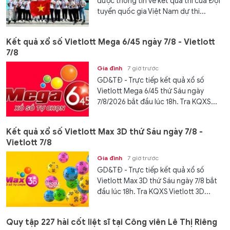
được thông tin về kết quả thi của Đội
tuyển quốc gia Việt Nam dự thi...
Kết quả xổ số Vietlott Mega 6/45 ngày 7/8 - Vietlott
7/8
Gia đình
7 giờ trước
GD&TĐ - Trực tiếp kết quả xổ số
Vietlott Mega 6/45 thứ Sáu ngày
7/8/2026 bắt đầu lúc 18h. Tra KQXS...
Kết quả xổ số Vietlott Max 3D thứ Sáu ngày 7/8 -
Vietlott 7/8
Gia đình
7 giờ trước
GD&TĐ - Trực tiếp kết quả xổ số
Vietlott Max 3D thứ Sáu ngày 7/8 bắt
đầu lúc 18h. Tra KQXS Vietlott 3D...
Quy tập 227 hài cốt liệt sĩ tại Công viên Lê Thị Riêng