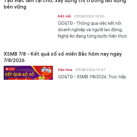
Tạo việc làm tại chỗ, xây dựng thị trường lao động
bền vững
Kết nối
07/08/2026 10:50
GD&TĐ - Thông qua việc kết nối
doanh nghiệp và người lao động,
Nghệ An đang từng bước hiện thực
hóa...
XSMB 7/8 - Kết quả xổ số miền Bắc hôm nay ngày
7/8/2026
Văn hóa
07/08/2026 10:47
GD&TĐ - XSMB 7/8/2026. Trực tiếp
KQXSMB ngày 7/8. Kết quả xổ số miền
Bắc thứ Sáu ngày 7/8/2026 được...
'Lùm xùm' công tác quy hoạch cán bộ tại Trung tâm
GDNN-GDTX Thanh Sơn
Giáo dục pháp luật
07/08/2026 10:43
GD&TĐ - Dư luận mong muốn cơ