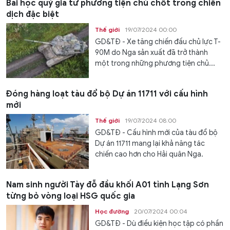
Bài học quý giá từ phương tiện chủ chốt trong chiến
dịch đặc biệt
Thế giới
19/07/2024 00:00
GD&TĐ - Xe tăng chiến đấu chủ lực T-
90M do Nga sản xuất đã trở thành
một trong những phương tiện chủ...
Đóng hàng loạt tàu đổ bộ Dự án 11711 với cấu hình
mới
Thế giới
19/07/2024 08:00
GD&TĐ - Cấu hình mới của tàu đổ bộ
Dự án 11711 mang lại khả năng tác
chiến cao hơn cho Hải quân Nga.
Nam sinh người Tày đỗ đầu khối A01 tỉnh Lạng Sơn
từng bỏ vòng loại HSG quốc gia
Học đường
20/07/2024 00:04
GD&TĐ - Dù điều kiện học tập có phần