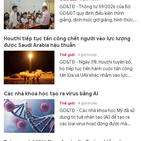
GD&TĐ - Thông tư 59/2026 của Bộ
GD&ĐT quy định điều kiện thỉnh
giảng, định mức giờ giảng, hình thức...
Houthi tiếp tục tấn công chết người vào lực lượng
được Saudi Arabia hậu thuẫn
Thế giới
3 giờ trước
GD&TĐ - Ngày 7/8, Houthi tuyên bố,
họ tiếp tục tiến hành cuộc tấn công
tên lửa và UAV khác nhằm vào lực...
Các nhà khoa học tạo ra virus bằng AI
Thế giới
4 giờ trước
GD&TĐ - Các nhà khoa học Mỹ đã sử
dụng trí tuệ nhân tạo (AI) để tạo ra
các loại virus hoạt động được mà...