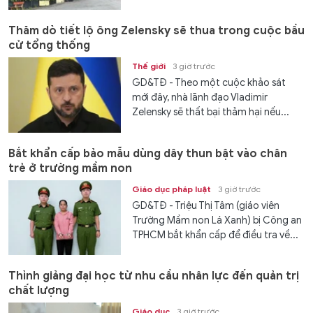
Thăm dò tiết lộ ông Zelensky sẽ thua trong cuộc bầu
cử tổng thống
Thế giới
3 giờ trước
GD&TĐ - Theo một cuộc khảo sát
mới đây, nhà lãnh đạo Vladimir
Zelensky sẽ thất bại thảm hại nếu...
Bắt khẩn cấp bảo mẫu dùng dây thun bật vào chân
trẻ ở trường mầm non
Giáo dục pháp luật
3 giờ trước
GD&TĐ - Triệu Thị Tâm (giáo viên
Trường Mầm non Lá Xanh) bị Công an
TPHCM bắt khẩn cấp để điều tra về...
Thỉnh giảng đại học từ nhu cầu nhân lực đến quản trị
chất lượng
Giáo dục
3 giờ trước