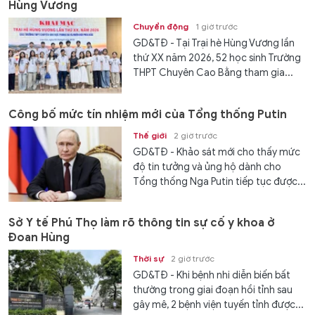
Hùng Vương
Chuyển động
1 giờ trước
GD&TĐ - Tại Trại hè Hùng Vương lần
thứ XX năm 2026, 52 học sinh Trường
THPT Chuyên Cao Bằng tham gia...
Công bố mức tín nhiệm mới của Tổng thống Putin
Thế giới
2 giờ trước
GD&TĐ - Khảo sát mới cho thấy mức
độ tin tưởng và ủng hộ dành cho
Tổng thống Nga Putin tiếp tục được...
Sở Y tế Phú Thọ làm rõ thông tin sự cố y khoa ở
Đoan Hùng
Thời sự
2 giờ trước
GD&TĐ - Khi bệnh nhi diễn biến bất
thường trong giai đoạn hồi tỉnh sau
gây mê, 2 bệnh viện tuyến tỉnh được...