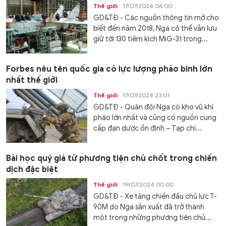
Thế giới
17/07/2024 06:00
GD&TĐ - Các nguồn thông tin mở cho
biết đến năm 2018, Nga có thể vẫn lưu
giữ tới 130 tiêm kích MiG-31 trong...
Forbes nêu tên quốc gia có lực lượng pháo binh lớn
nhất thế giới
Thế giới
17/07/2024 23:01
GD&TĐ - Quân đội Nga có kho vũ khí
pháo lớn nhất và cũng có nguồn cung
cấp đạn dược ổn định – Tạp chí...
Bài học quý giá từ phương tiện chủ chốt trong chiến
dịch đặc biệt
Thế giới
19/07/2024 00:00
GD&TĐ - Xe tăng chiến đấu chủ lực T-
90M do Nga sản xuất đã trở thành
một trong những phương tiện chủ...