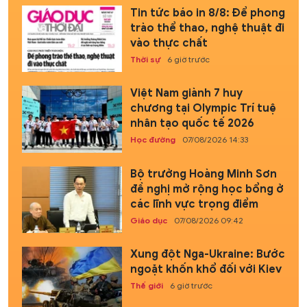
Tin tức báo in 8/8: Để phong
trào thể thao, nghệ thuật đi
vào thực chất
Thời sự
6 giờ trước
Việt Nam giành 7 huy
chương tại Olympic Trí tuệ
nhân tạo quốc tế 2026
Học đường
07/08/2026 14:33
Bộ trưởng Hoàng Minh Sơn
đề nghị mở rộng học bổng ở
các lĩnh vực trọng điểm
Giáo dục
07/08/2026 09:42
Xung đột Nga-Ukraine: Bước
ngoặt khốn khổ đối với Kiev
Thế giới
6 giờ trước