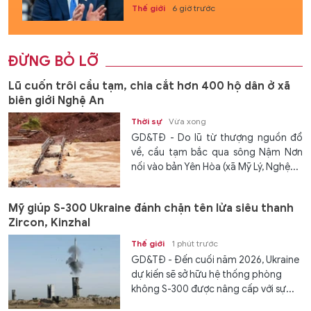
Thế giới
6 giờ trước
ĐỪNG BỎ LỠ
Lũ cuốn trôi cầu tạm, chia cắt hơn 400 hộ dân ở xã
biên giới Nghệ An
Thời sự
Vừa xong
GD&TĐ - Do lũ từ thượng nguồn đổ
về, cầu tạm bắc qua sông Nậm Nơn
nối vào bản Yên Hòa (xã Mỹ Lý, Nghệ...
Mỹ giúp S-300 Ukraine đánh chặn tên lửa siêu thanh
Zircon, Kinzhal
Thế giới
1 phút trước
GD&TĐ - Đến cuối năm 2026, Ukraine
dự kiến ​​sẽ sở hữu hệ thống phòng
không S-300 được nâng cấp với sự...