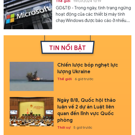
Thế giới
19/07/2024 13:19
GD&TĐ - Trong ngày, tình trạng ngừng
hoạt động của các thiết bị máy tính
chạy Windows được báo cáo ở nhiều...
TIN NỔI BẬT
Chiến lược bóp nghẹt lực
lượng Ukraine
Thế giới
6 giờ trước
Ngày 8/8, Quốc hội thảo
luận về 2 dự án Luật liên
quan đến lĩnh vực Quốc
phòng
Thời sự
5 giờ trước