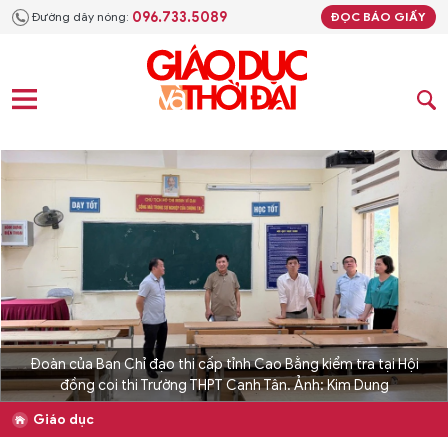
096.733.5089
Đường dây nóng:
ĐỌC BÁO GIẤY
Đoàn của Ban Chỉ đạo thi cấp tỉnh Cao Bằng kiểm tra tại Hội
đồng coi thi Trường THPT Canh Tân. Ảnh: Kim Dung
Giáo dục