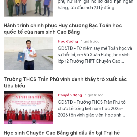
phụ nữ làm giả hồ sơ đáo hạn ngân
hàng, lừa đảo hơn 7,1 tỷ đồng.
Hành trình chinh phục Huy chương Bạc Toán học
quốc tế của nam sinh Cao Bằng
Học đường
1 giờ trước
GD&TĐ - Từ niềm say mê Toán học và
sự bền bỉ, em Vũ Xuân Hưng, học sinh
lớp 12 Trường THPT Chuyên Cao...
Trường THCS Trần Phú vinh danh thầy trò xuất sắc
tiêu biểu
Chuyển động
1 giờ trước
GD&TĐ - Trường THCS Trần Phú tổ
chức Lễ tổng kết năm học 2025–
2026 tôn vinh giáo viên, học sinh...
Học sinh Chuyên Cao Bằng ghi dấu ấn tại Trại hè