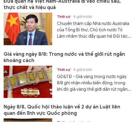
Đưa quan hệ Việt Nam-Australia đi vào chiều sâu,
thực chất và hiệu quả
Thời sự
4 giờ trước
Chuyến thăm cấp Nhà nước Australia
của Tổng Bí thư, Chủ tịch nước Tô
Lâm nhằm thúc đẩy quan hệ Đối tác...
Giá vàng ngày 8/8: Trong nước và thế giới rút ngắn
khoảng cách
Thời sự
4 giờ trước
GD&TĐ - Giá vàng trong nước ngày
8/8 ghi nhận nhiều biến động, trong
khi đó giá vàng thế giới dần rút ngắn...
Ngày 8/8, Quốc hội thảo luận về 2 dự án Luật liên
quan đến lĩnh vực Quốc phòng
Thời sự
5 giờ trước
Theo chương trình Kỳ họp không