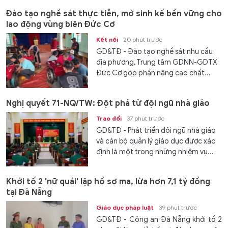
Đào tạo nghề sát thực tiễn, mở sinh kế bền vững cho
lao động vùng biên Đức Cơ
Kết nối
20 phút trước
GD&TĐ - Đào tạo nghề sát nhu cầu
địa phương, Trung tâm GDNN-GDTX
Đức Cơ góp phần nâng cao chất...
Nghị quyết 71-NQ/TW: Đột phá từ đội ngũ nhà giáo
Trao đổi
37 phút trước
GD&TĐ - Phát triển đội ngũ nhà giáo
và cán bộ quản lý giáo dục được xác
định là một trong những nhiệm vụ...
Khởi tố 2 'nữ quái' lập hồ sơ ma, lừa hơn 7,1 tỷ đồng
tại Đà Nẵng
Giáo dục pháp luật
39 phút trước
GD&TĐ - Công an Đà Nẵng khởi tố 2