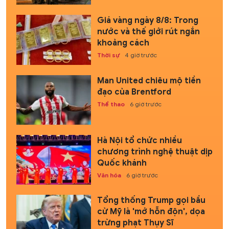
Giá vàng ngày 8/8: Trong
nước và thế giới rút ngắn
khoảng cách
Thời sự
4 giờ trước
Man United chiêu mộ tiền
đạo của Brentford
Thể thao
6 giờ trước
Hà Nội tổ chức nhiều
chương trình nghệ thuật dịp
Quốc khánh
Văn hóa
6 giờ trước
Tổng thống Trump gọi bầu
cử Mỹ là 'mớ hỗn độn', dọa
trừng phạt Thụy Sĩ