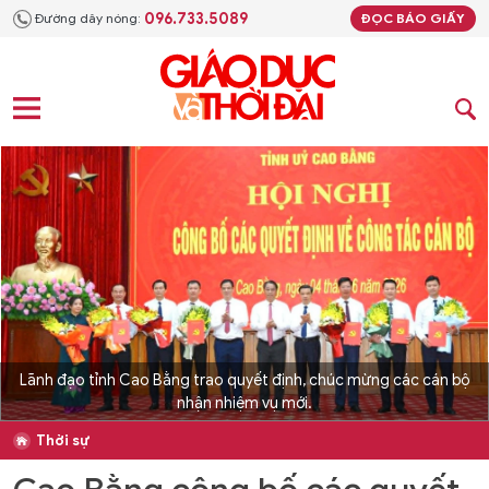
096.733.5089
Đường dây nóng:
ĐỌC BÁO GIẤY
Lãnh đạo tỉnh Cao Bằng trao quyết định, chúc mừng các cán bộ
nhận nhiệm vụ mới.
Thời sự