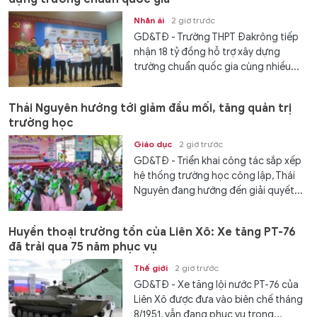
Nhân ái
2 giờ trước
GD&TĐ - Trường THPT Đakrông tiếp
nhận 18 tỷ đồng hỗ trợ xây dựng
trường chuẩn quốc gia cùng nhiều...
Thái Nguyên hướng tới giảm đầu mối, tăng quản trị
trường học
Giáo dục
2 giờ trước
GD&TĐ - Triển khai công tác sắp xếp
hệ thống trường học công lập, Thái
Nguyên đang hướng đến giải quyết...
Huyền thoại trường tồn của Liên Xô: Xe tăng PT-76
đã trải qua 75 năm phục vụ
Thế giới
2 giờ trước
GD&TĐ - Xe tăng lội nước PT-76 của
Liên Xô được đưa vào biên chế tháng
8/1951, vẫn đang phục vụ trong...