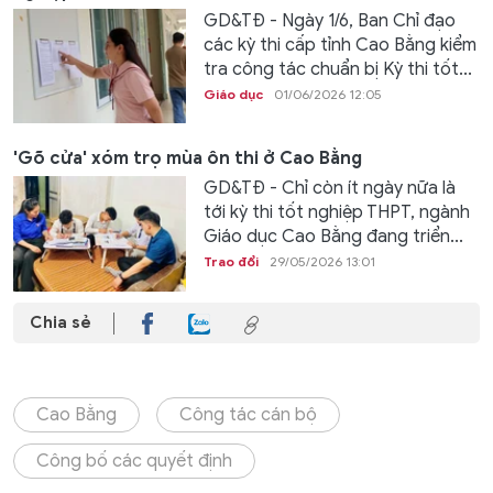
GD&TĐ - Ngày 1/6, Ban Chỉ đạo
các kỳ thi cấp tỉnh Cao Bằng kiểm
tra công tác chuẩn bị Kỳ thi tốt...
Giáo dục
01/06/2026 12:05
'Gõ cửa' xóm trọ mùa ôn thi ở Cao Bằng
GD&TĐ - Chỉ còn ít ngày nữa là
tới kỳ thi tốt nghiệp THPT, ngành
Giáo dục Cao Bằng đang triển...
Trao đổi
29/05/2026 13:01
Chia sẻ
Cao Bằng
Công tác cán bộ
Công bố các quyết định