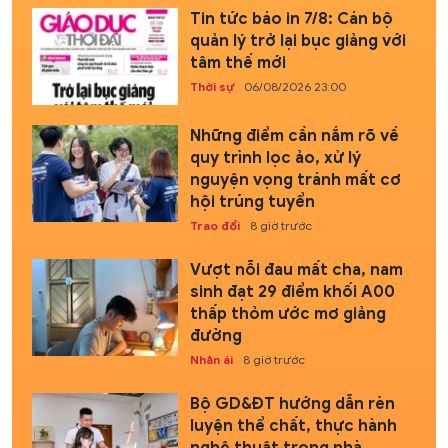
Tin tức báo in 7/8: Cán bộ
quản lý trở lại bục giảng với
tâm thế mới
Thời sự
06/08/2026 23:00
Những điểm cần nắm rõ về
quy trình lọc ảo, xử lý
nguyện vọng tránh mất cơ
hội trúng tuyển
Trao đổi
8 giờ trước
Vượt nỗi đau mất cha, nam
sinh đạt 29 điểm khối A00
thấp thỏm ước mơ giảng
đường
Nhân ái
8 giờ trước
Bộ GD&ĐT hướng dẫn rèn
luyện thể chất, thực hành
nghệ thuật trong nhà