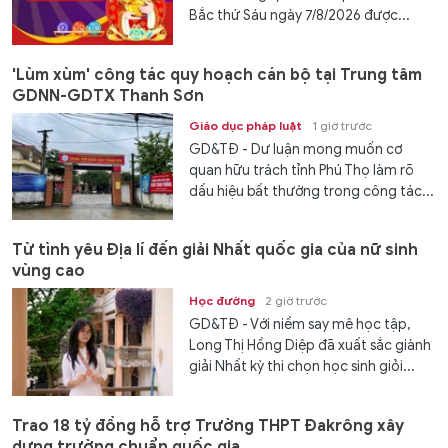
Bắc thứ Sáu ngày 7/8/2026 được...
'Lùm xùm' công tác quy hoạch cán bộ tại Trung tâm
GDNN-GDTX Thanh Sơn
Giáo dục pháp luật
1 giờ trước
GD&TĐ - Dư luận mong muốn cơ
quan hữu trách tỉnh Phú Thọ làm rõ
dấu hiệu bất thường trong công tác...
Từ tình yêu Địa lí đến giải Nhất quốc gia của nữ sinh
vùng cao
Học đường
2 giờ trước
GD&TĐ - Với niềm say mê học tập,
Long Thị Hồng Diệp đã xuất sắc giành
giải Nhất kỳ thi chọn học sinh giỏi...
Trao 18 tỷ đồng hỗ trợ Trường THPT Đakrông xây
dựng trường chuẩn quốc gia