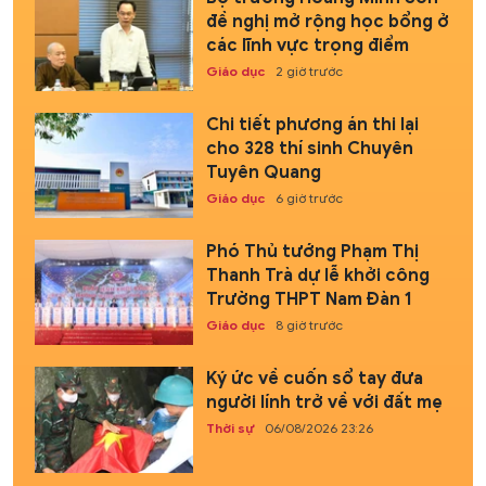
đề nghị mở rộng học bổng ở
các lĩnh vực trọng điểm
Giáo dục
2 giờ trước
Chi tiết phương án thi lại
cho 328 thí sinh Chuyên
Tuyên Quang
Giáo dục
6 giờ trước
Phó Thủ tướng Phạm Thị
Thanh Trà dự lễ khởi công
Trường THPT Nam Đàn 1
Giáo dục
8 giờ trước
Ký ức về cuốn sổ tay đưa
người lính trở về với đất mẹ
Thời sự
06/08/2026 23:26