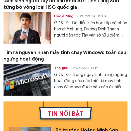
Nam sinh người Tày đỗ đầu khối A01 tỉnh Lạng Sơn
từng bỏ vòng loại HSG quốc gia
Học đường
20/07/2024 00:04
GD&TĐ - Dù điều kiện học tập có phần
hạn chế nhưng, Dương Đình Thanh
người dân tộc Tày vẫn sở hữu điểm...
Tìm ra nguyên nhân máy tính chạy Windows toàn cầu
ngừng hoạt động
Thế giới
19/07/2024 13:19
GD&TĐ - Trong ngày, tình trạng ngừng
hoạt động của các thiết bị máy tính
chạy Windows được báo cáo ở nhiều...
TIN NỔI BẬT
Bộ trưởng Hoàng Minh Sơn