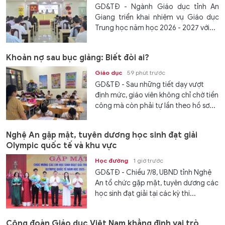
GD&TĐ - Ngành Giáo dục tỉnh An
Giang triển khai nhiệm vụ Giáo dục
Trung học năm học 2026 - 2027 với...
Khoản nợ sau bục giảng: Biết đòi ai?
Giáo dục
59 phút trước
GD&TĐ - Sau những tiết dạy vượt
định mức, giáo viên không chỉ chờ tiền
công mà còn phải tự lần theo hồ sơ...
Nghệ An gặp mặt, tuyên dương học sinh đạt giải
Olympic quốc tế và khu vực
Học đường
1 giờ trước
GD&TĐ - Chiều 7/8, UBND tỉnh Nghệ
An tổ chức gặp mặt, tuyên dương các
học sinh đạt giải tại các kỳ thi...
Công đoàn Giáo dục Việt Nam khẳng định vai trò