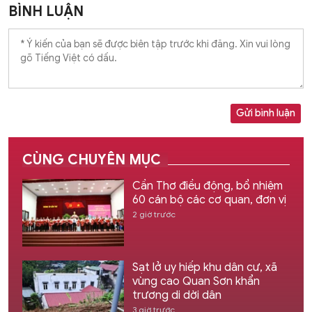
BÌNH LUẬN
Gửi bình luận
CÙNG CHUYÊN MỤC
Cần Thơ điều động, bổ nhiệm
60 cán bộ các cơ quan, đơn vị
2 giờ trước
Sạt lở uy hiếp khu dân cư, xã
vùng cao Quan Sơn khẩn
trương di dời dân
3 giờ trước