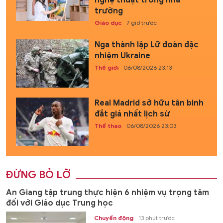
trường
Giáo dục
7 giờ trước
Nga thành lập Lữ đoàn đặc
nhiệm Ukraine
Thế giới
06/08/2026 23:13
Real Madrid sở hữu tân binh
đắt giá nhất lịch sử
Thể thao
06/08/2026 23:03
ĐỪNG BỎ LỠ
An Giang tập trung thực hiện 6 nhiệm vụ trọng tâm
đối với Giáo dục Trung học
Chuyển động
13 phút trước