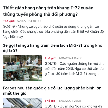
Thiết giáp hạng nặng trên khung T-72 xuyên
thủng tuyến phòng thủ đối phương?
Thế giới
16/07/2024 10:00
GD&TĐ - Những xe bọc thép chở quân sử dụng khung gầm xe
tăng chiến đấu chủ lực có lẽ là phương tiện cần thiết với Quân đội
Nga hiện nay.
Sẽ gọi tái ngũ hàng trăm tiêm kích MiG-31 trong kho
dự trữ?
Thế giới
17/07/2024 06:00
GD&TĐ - Các nguồn thông tin mở cho
biết đến năm 2018, Nga có thể vẫn lưu
giữ tới 130 tiêm kích MiG-31 trong...
Forbes nêu tên quốc gia có lực lượng pháo binh lớn
nhất thế giới
Thế giới
17/07/2024 23:01
GD&TĐ - Quân đội Nga có kho vũ khí