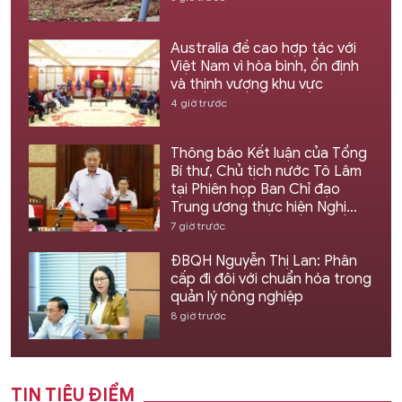
Australia đề cao hợp tác với
Việt Nam vì hòa bình, ổn định
và thịnh vượng khu vực
4 giờ trước
Thông báo Kết luận của Tổng
Bí thư, Chủ tịch nước Tô Lâm
tại Phiên họp Ban Chỉ đạo
Trung ương thực hiện Nghị
quyết 57
7 giờ trước
ĐBQH Nguyễn Thị Lan: Phân
cấp đi đôi với chuẩn hóa trong
quản lý nông nghiệp
8 giờ trước
TIN TIÊU ĐIỂM