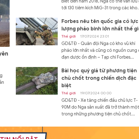
biết đến năm 2018, Nga có thể vẫn lưu 
tới 130 tiêm kích MiG-31 trong các kho.
Forbes nêu tên quốc gia có lực
lượng pháo binh lớn nhất thế gi
Thế giới
17/07/2024 23:01
GD&TĐ - Quân đội Nga có kho vũ khí
pháo lớn nhất và cũng có nguồn cung
yên
đạn dược ổn định – Tạp chí Forbes...
Bài học quý giá từ phương tiện
ng
chủ chốt trong chiến dịch đặc
ần
biệt
Thế giới
19/07/2024 00:00
GD&TĐ - Xe tăng chiến đấu chủ lực T-
90M do Nga sản xuất đã trở thành mộ
trong những phương tiện chủ chốt...
Đóng hàng loạt tàu đổ bộ Dự á
11711 với cấu hình mới