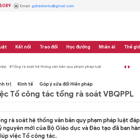
.5089
Email:
gdtddientu@gmail.com
uật
Kết nối
Trao đổi
Học đường
Nhân ái
Thế giớ
 thống văn bản quy phạm pháp luật
#Thực học - Thực nghiệp
#Tổng rà soát 
nh trị
Kinh tế
Góp ý sửa đổi Hiến pháp
iệc Tổ công tác tổng rà soát VBQPPL
ng rà soát hệ thống văn bản quy phạm pháp luật đáp
kỷ nguyên mới của Bộ Giáo dục và Đào tạo đã ban hà
iúp việc Tổ công tác.