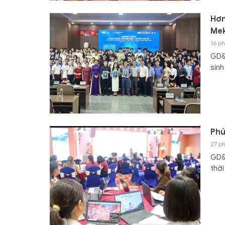
Hơn
Me
16 ph
GD&T
sinh
Phú
27 ph
GD&
thời