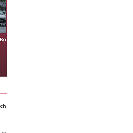
 Bộ
Ký ức về cuốn sổ tay đưa người
lính trở về với đất mẹ
8 giờ trước
ích