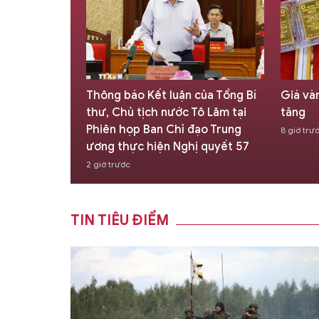
 tác với Việt
Thông báo Kết luận của Tổng Bí
Giá và
 định và
thư, Chủ tịch nước Tô Lâm tại
tăng
c
Phiên họp Ban Chỉ đạo Trung
8 giờ trư
ương thực hiện Nghị quyết 57
2 giờ trước
TIN TIÊU ĐIỂM