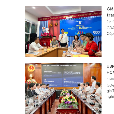
Giả
tra
3 phú
GD&T
Cúp 
UBN
HCM
4 ph
GD&T
gia 
nghi