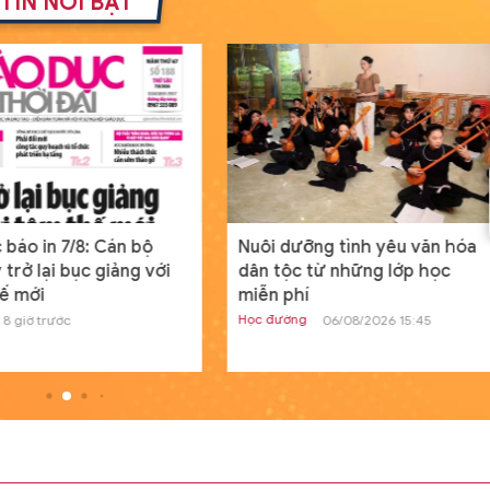
TIN NỔI BẬT
Thế giới
19/07/2024 08:00
GD&TĐ - Cấu hình mới của tàu đổ bộ 
án 11711 mang lại khả năng tác chiến c
hơn cho Hải quân Nga.
Nam sinh người Tày đỗ đầu khối
A01 tỉnh Lạng Sơn từng bỏ vòn
loại HSG quốc gia
Học đường
20/07/2024 00:04
GD&TĐ - Dù điều kiện học tập có phần
 báo in 7/8: Cán bộ
Nuôi dưỡng tình yêu văn hóa
hạn chế nhưng, Dương Đình Thanh ngư
 trở lại bục giảng với
dân tộc từ những lớp học
dân tộc Tày vẫn sở hữu điểm số ba môn
ế mới
miễn phí
Học đường
8 giờ trước
06/08/2026 15:45
Tìm ra nguyên nhân máy tính c
Windows toàn cầu ngừng hoạt
động
Thế giới
19/07/2024 13:19
GD&TĐ - Trong ngày, tình trạng ngừng
hoạt động của các thiết bị máy tính c
Windows được báo cáo ở nhiều quốc gi