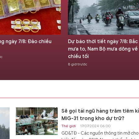
ng ngày 7/8: Đảo chiều
Dự báo thời tiết ngày 7/8: Bắc
mưa to, Nam Bộ mưa dông về
chiều tối
ớc
8 giờ trước
Sẽ gọi tái ngũ hàng trăm tiêm k
MiG-31 trong kho dự trữ?
Thế giới
17/07/2024 06:00
GD&TĐ - Các nguồn thông tin mở cho