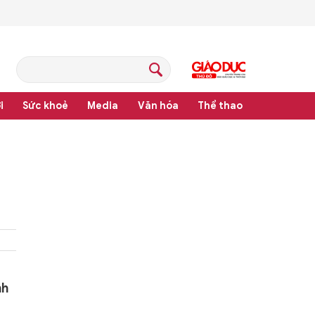
i
Sức khoẻ
Media
Văn hóa
Thể thao
hệ thống văn bản quy phạm pháp luật
nh