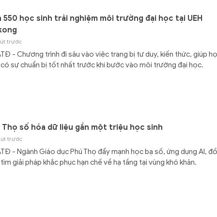
 550 học sinh trải nghiệm môi trường đại học tại UEH
kong
út trước
Đ - Chương trình đi sâu vào việc trang bị tư duy, kiến thức, giúp h
 có sự chuẩn bị tốt nhất trước khi bước vào môi trường đại học.
 Thọ số hóa dữ liệu gần một triệu học sinh
út trước
TĐ - Ngành Giáo dục Phú Thọ đẩy mạnh học bạ số, ứng dụng AI, đ
 tìm giải pháp khắc phục hạn chế về hạ tầng tại vùng khó khăn.