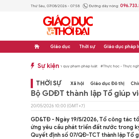
096.733
Thứ Sáu, 07/08/2026 - 07:58
Đường dây nóng:
Giáo dục
Thời sự
Giáo dục pháp l
Sự kiện
hống văn bản quy phạm pháp luật
#Thực học - Thực nghiệp
#Tổng rà soát hệ
THỜI SỰ
Xã hội
Giáo dục Đô thị
Chí
Bộ GDĐT thành lập Tổ giúp v
20/05/2026 10:00 (GMT+7)
GD&TĐ - Ngày 19/5/2026, Tổ công tác tổ
ứng yêu cầu phát triển đất nước trong 
Quyết định số 07/QĐ-TCT thành lập Tổ g