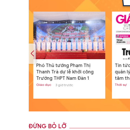
thi lại cho
Phó Thủ tướng Phạm Thị
Tin tức
n Tuyên
Thanh Trà dự lễ khởi công
quản lý
Trường THPT Nam Đàn 1
tâm th
Giáo dục
Thời sự
3 giờ trước
ĐỪNG BỎ LỠ