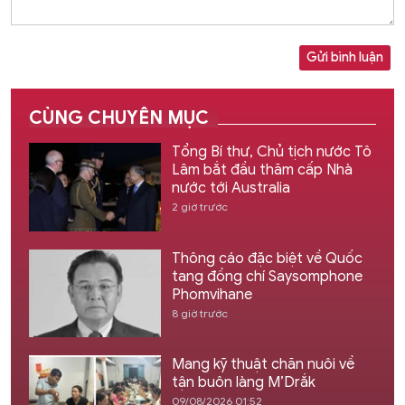
Gửi bình luận
CÙNG CHUYÊN MỤC
Tổng Bí thư, Chủ tịch nước Tô
Lâm bắt đầu thăm cấp Nhà
nước tới Australia
2 giờ trước
Thông cáo đặc biệt về Quốc
tang đồng chí Saysomphone
Phomvihane
8 giờ trước
Mang kỹ thuật chăn nuôi về
tận buôn làng M’Drắk
09/08/2026 01:52