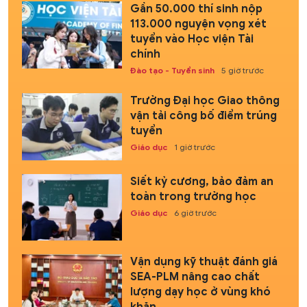
Gần 50.000 thí sinh nộp
113.000 nguyện vọng xét
tuyển vào Học viện Tài
chính
Đào tạo - Tuyển sinh
5 giờ trước
Trường Đại học Giao thông
vận tải công bố điểm trúng
tuyển
Giáo dục
1 giờ trước
Siết kỷ cương, bảo đảm an
toàn trong trường học
Giáo dục
6 giờ trước
Vận dụng kỹ thuật đánh giá
SEA-PLM nâng cao chất
lượng dạy học ở vùng khó
khăn