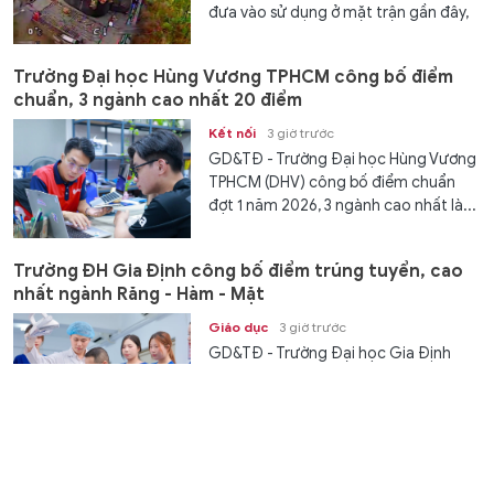
đưa vào sử dụng ở mặt trận gần đây,
đã...
Trường Đại học Hùng Vương TPHCM công bố điểm
chuẩn, 3 ngành cao nhất 20 điểm
Kết nối
3 giờ trước
GD&TĐ - Trường Đại học Hùng Vương
TPHCM (DHV) công bố điểm chuẩn
đợt 1 năm 2026, 3 ngành cao nhất là...
Trường ĐH Gia Định công bố điểm trúng tuyển, cao
nhất ngành Răng - Hàm - Mặt
Giáo dục
3 giờ trước
GD&TĐ - Trường Đại học Gia Định
(TPHCM) công bố điểm trúng tuyển
cho 30 ngành học, trong đó ngành
Răng -...
Học sinh Thủ đô giành giải Ba tại sân chơi STEM quốc
tế