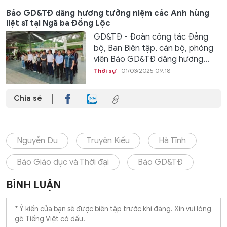
Báo GD&TĐ dâng hương tưởng niệm các Anh hùng
liệt sĩ tại Ngã ba Đồng Lộc
GD&TĐ - Đoàn công tác Đảng
bộ, Ban Biên tập, cán bộ, phóng
viên Báo GD&TĐ dâng hương...
Thời sự
01/03/2025 09:18
Chia sẻ
Nguyễn Du
Truyện Kiều
Hà Tĩnh
Báo Giáo dục và Thời đại
Báo GD&TĐ
BÌNH LUẬN