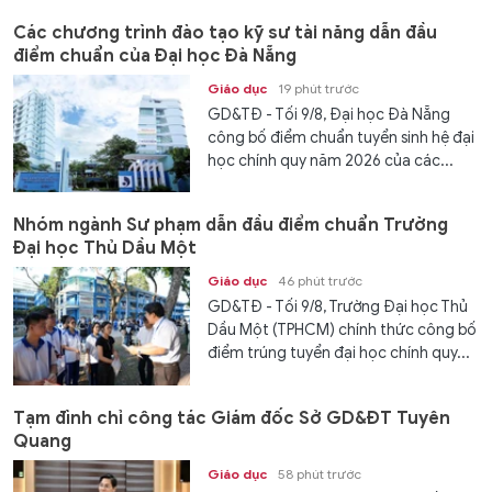
Các chương trình đào tạo kỹ sư tài năng dẫn đầu
điểm chuẩn của Đại học Đà Nẵng
Giáo dục
19 phút trước
GD&TĐ - Tối 9/8, Đại học Đà Nẵng
công bố điểm chuẩn tuyển sinh hệ đại
học chính quy năm 2026 của các...
Nhóm ngành Sư phạm dẫn đầu điểm chuẩn Trường
Đại học Thủ Dầu Một
Giáo dục
46 phút trước
GD&TĐ - Tối 9/8, Trường Đại học Thủ
Dầu Một (TPHCM) chính thức công bố
điểm trúng tuyển đại học chính quy...
Tạm đình chỉ công tác Giám đốc Sở GD&ĐT Tuyên
Quang
Giáo dục
58 phút trước