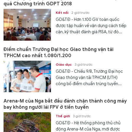
quả Chương trình GDPT 2018
Kết nối
2 giờ trước
GD&TĐ - Hơn 1.100 GV toàn quốc
được tập huấn về vận dụng cách tiếp
cận, kỹ thuật đánh giá PISA, từ đó...
Điểm chuẩn Trường Đại học Giao thông vận tải
TPHCM cao nhất 1.080/1.200
Giáo dục
3 giờ trước
GD&TĐ - Chiều 9/8, Trường Đại học
Giao thông vận tải TPHCM (UTH)
công bố điểm chuẩn trúng tuyển...
Arena-M của Nga bắt đầu đánh chặn thành công máy
bay không người lái FPV ở tiền tuyến
Thế giới
3 giờ trước
GD&TĐ - Hệ thống phòng thủ chủ
động Arena-M của Nga, mới được