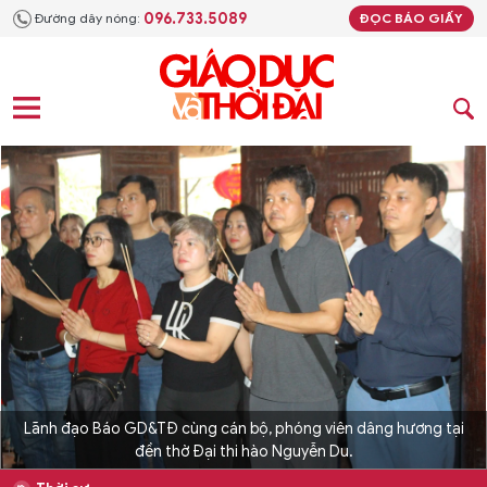
096.733.5089
Đường dây nóng:
ĐỌC BÁO GIẤY
Lãnh đạo Báo GD&TĐ cùng cán bộ, phóng viên dâng hương tại
đền thờ Đại thi hào Nguyễn Du.