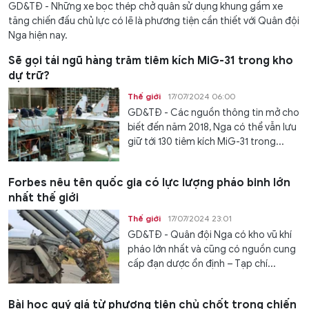
GD&TĐ - Những xe bọc thép chở quân sử dụng khung gầm xe
tăng chiến đấu chủ lực có lẽ là phương tiện cần thiết với Quân đội
Nga hiện nay.
Sẽ gọi tái ngũ hàng trăm tiêm kích MiG-31 trong kho
dự trữ?
Thế giới
17/07/2024 06:00
GD&TĐ - Các nguồn thông tin mở cho
biết đến năm 2018, Nga có thể vẫn lưu
giữ tới 130 tiêm kích MiG-31 trong...
Forbes nêu tên quốc gia có lực lượng pháo binh lớn
nhất thế giới
Thế giới
17/07/2024 23:01
GD&TĐ - Quân đội Nga có kho vũ khí
pháo lớn nhất và cũng có nguồn cung
cấp đạn dược ổn định – Tạp chí...
Bài học quý giá từ phương tiện chủ chốt trong chiến