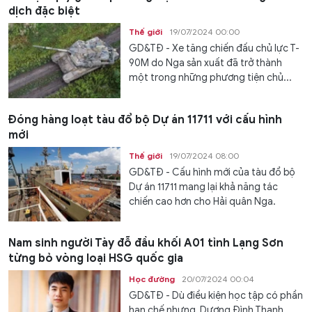
dịch đặc biệt
Thế giới
19/07/2024 00:00
GD&TĐ - Xe tăng chiến đấu chủ lực T-
90M do Nga sản xuất đã trở thành
một trong những phương tiện chủ...
Đóng hàng loạt tàu đổ bộ Dự án 11711 với cấu hình
mới
Thế giới
19/07/2024 08:00
GD&TĐ - Cấu hình mới của tàu đổ bộ
Dự án 11711 mang lại khả năng tác
chiến cao hơn cho Hải quân Nga.
Nam sinh người Tày đỗ đầu khối A01 tỉnh Lạng Sơn
từng bỏ vòng loại HSG quốc gia
Học đường
20/07/2024 00:04
GD&TĐ - Dù điều kiện học tập có phần
hạn chế nhưng, Dương Đình Thanh