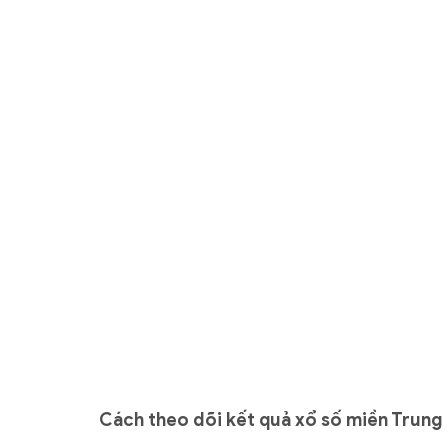
Cách theo dõi kết quả xổ số miền Trung 