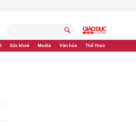
i
Sức khoẻ
Media
Văn hóa
Thể thao
hệ thống văn bản quy phạm pháp luật