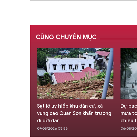
CÙNG CHUYÊN MỤC
: Bắc Bộ ngày
Sạt lở uy hiếp khu dân cư, xã
Dự báo 
dông
vùng cao Quan Sơn khẩn trương
mưa to
di dời dân
chiều t
07/08/2026 08:58
06/08/20