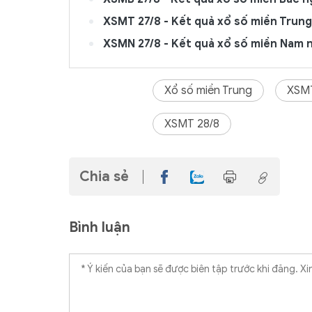
XSMT 27/8 - Kết quả xổ số miền Trung
XSMN 27/8 - Kết quả xổ số miền Nam 
Xổ số miền Trung
XSM
XSMT 28/8
Chia sẻ
Bình luận