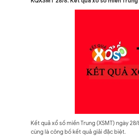
KQXSMT 28/8. Kết quả xổ số miền Trung
Kết quả xổ số miền Trung (XSMT) ngày 28/8 
cùng là công bố kết quả giải đặc biệt.