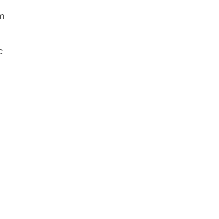
ồm
c
à