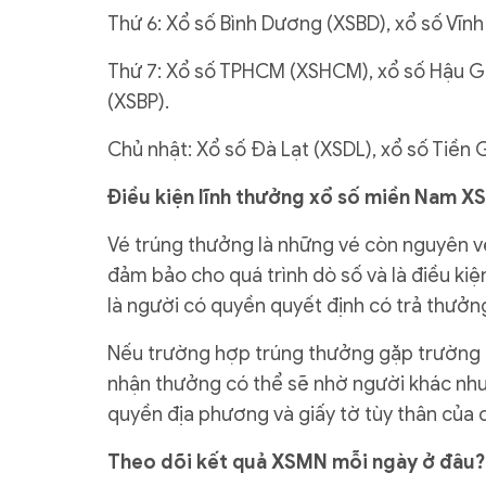
Thứ 6: Xổ số Bình Dương (XSBD), xổ số Vĩnh 
Thứ 7: Xổ số TPHCM (XSHCM), xổ số Hậu Gi
(XSBP).
Chủ nhật: Xổ số Đà Lạt (XSDL), xổ số Tiền 
Điều kiện lĩnh thưởng xổ số miền Nam 
Vé trúng thưởng là những vé còn nguyên vẹn
đảm bảo cho quá trình dò số và là điều ki
là người có quyền quyết định có trả thưởn
Nếu trường hợp trúng thưởng gặp trường h
nhận thưởng có thể sẽ nhờ người khác nhưn
quyền địa phương và giấy tờ tùy thân của 
Theo dõi kết quả XSMN mỗi ngày ở đâu?