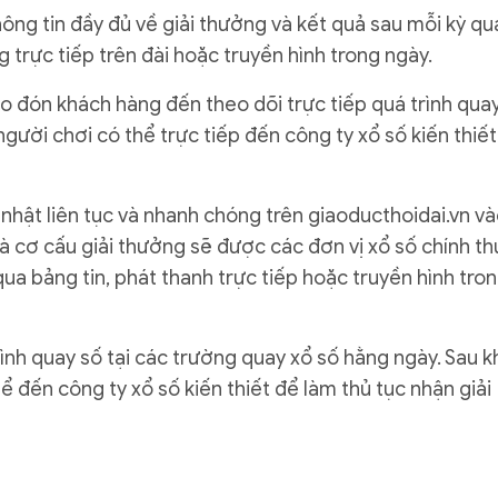
ông tin đầy đủ về giải thưởng và kết quả sau mỗi kỳ qu
 trực tiếp trên đài hoặc truyền hình trong ngày.
 đón khách hàng đến theo dõi trực tiếp quá trình qua
người chơi có thể trực tiếp đến công ty xổ số kiến thiết
hật liên tục và nhanh chóng trên giaoducthoidai.vn v
và cơ cấu giải thưởng sẽ được các đơn vị xổ số chính t
ua bảng tin, phát thanh trực tiếp hoặc truyền hình tro
rình quay số tại các trường quay xổ số hằng ngày. Sau k
 đến công ty xổ số kiến thiết để làm thủ tục nhận giải