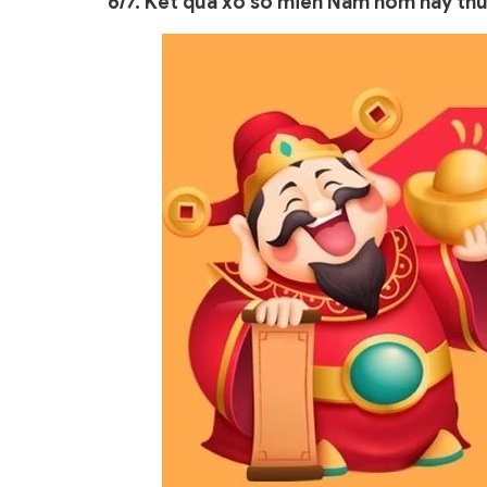
6/7. Kết quả xổ số miền Nam hôm nay thứ