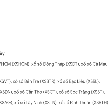
gày
TPHCM (XSHCM), xổ số Đồng Tháp (XSDT), xổ số Cà Mau
SVT), xổ số Bến Tre (XSBTR), xổ số Bạc Liêu (XSBL).
XSDN), xổ số Cần Thơ (XSCT), xổ số Sóc Trăng (XSST).
XSAG), xổ số Tây Ninh (XSTN), xổ số Bình Thuận (XSBTH)