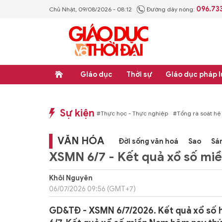
096.73
Chủ Nhật, 09/08/2026 - 08:12
Đường dây nóng:
Giáo dục
Thời sự
Giáo dục pháp l
Sự kiện
hống văn bản quy phạm pháp luật
#Thực học - Thực nghiệp
#Tổng rà soát hệ
VĂN HÓA
Đời sống văn hoá
Sao
Sá
XSMN 6/7 - Kết quả xổ số mi
Khôi Nguyên
06/07/2026 09:56 (GMT+7)
GD&TĐ - XSMN 6/7/2026. Kết quả xổ số 