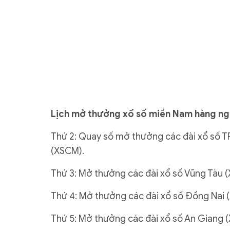
Lịch mở thưởng xổ số miền Nam hàng n
Thứ 2: Quay số mở thưởng các đài xổ số 
(XSCM).
Thứ 3: Mở thưởng các đài xổ số Vũng Tàu (X
Thứ 4: Mở thưởng các đài xổ số Đồng Nai (
Thứ 5: Mở thưởng các đài xổ số An Giang (