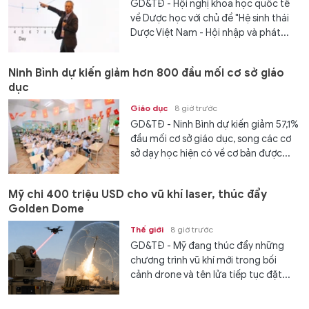
GD&TĐ - Hội nghị khoa học quốc tế
về Dược học với chủ đề "Hệ sinh thái
Dược Việt Nam - Hội nhập và phát...
Ninh Bình dự kiến giảm hơn 800 đầu mối cơ sở giáo
dục
Giáo dục
8 giờ trước
GD&TĐ - Ninh Bình dự kiến giảm 57,1%
đầu mối cơ sở giáo dục, song các cơ
sở dạy học hiện có về cơ bản được...
Mỹ chi 400 triệu USD cho vũ khí laser, thúc đẩy
Golden Dome
Thế giới
8 giờ trước
GD&TĐ - Mỹ đang thúc đẩy những
chương trình vũ khí mới trong bối
cảnh drone và tên lửa tiếp tục đặt...