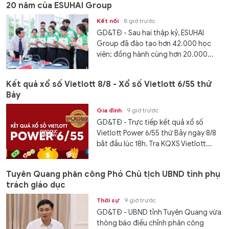
20 năm của ESUHAI Group
Kết nối
8 giờ trước
GD&TĐ - Sau hai thập kỷ, ESUHAI
Group đã đào tạo hơn 42.000 học
viên; đồng hành cùng hơn 20.000...
Kết quả xổ số Vietlott 8/8 - Xổ số Vietlott 6/55 thứ
Bảy
Gia đình
9 giờ trước
GD&TĐ - Trực tiếp kết quả xổ số
Vietlott Power 6/55 thứ Bảy ngày 8/8
bắt đầu lúc 18h. Tra KQXS Vietlott...
Tuyên Quang phân công Phó Chủ tịch UBND tỉnh phụ
trách giáo dục
Thời sự
9 giờ trước
GD&TĐ - UBND tỉnh Tuyên Quang vừa
thông báo điều chỉnh phân công