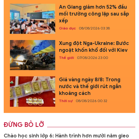
An Giang giảm hơn 52% đầu
mối trường công lập sau sắp
xếp
Giáo dục
08/08/2026 03:38
Xung đột Nga-Ukraine: Bước
ngoặt khốn khổ đối với Kiev
Thế giới
07/08/2026 23:00
Giá vàng ngày 8/8: Trong
nước và thế giới rút ngắn
khoảng cách
Thời sự
08/08/2026 00:32
ĐỪNG BỎ LỠ
Chào học sinh lớp 6: Hành trình hơn mười năm gieo