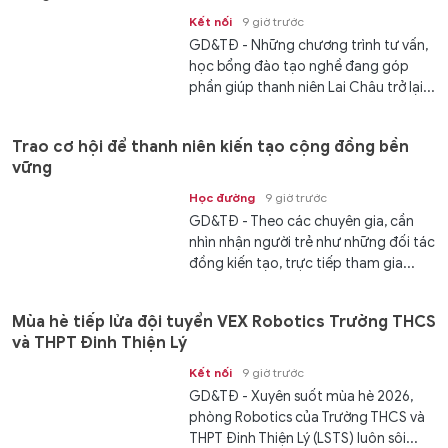
Kết nối
9 giờ trước
GD&TĐ - Những chương trình tư vấn,
học bổng đào tạo nghề đang góp
phần giúp thanh niên Lai Châu trở lại...
Trao cơ hội để thanh niên kiến tạo cộng đồng bền
vững
Học đường
9 giờ trước
GD&TĐ - Theo các chuyên gia, cần
nhìn nhận người trẻ như những đối tác
đồng kiến tạo, trực tiếp tham gia...
Mùa hè tiếp lửa đội tuyển VEX Robotics Trường THCS
và THPT Đinh Thiện Lý
Kết nối
9 giờ trước
GD&TĐ - ​​Xuyên suốt mùa hè 2026,
phòng Robotics của Trường THCS và
THPT Đinh Thiện Lý (LSTS) luôn sôi...