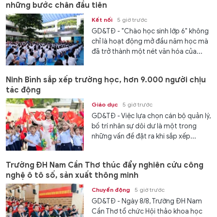
những bước chân đầu tiên
Kết nối
5 giờ trước
GD&TĐ - "Chào học sinh lớp 6" không
chỉ là hoạt động mở đầu năm học mà
đã trở thành một nét văn hóa của...
Ninh Bình sắp xếp trường học, hơn 9.000 người chịu
tác động
Giáo dục
5 giờ trước
GD&TĐ - Việc lựa chọn cán bộ quản lý,
bố trí nhân sự dôi dư là một trong
những vấn đề đặt ra khi sắp xếp...
Trường ĐH Nam Cần Thơ thúc đẩy nghiên cứu công
nghệ ô tô số, sản xuất thông minh
Chuyển động
5 giờ trước
GD&TĐ - Ngày 8/8, Trường ĐH Nam
Cần Thơ tổ chức Hội thảo khoa học