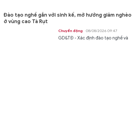
Đào tạo nghề gắn với sinh kế, mở hướng giảm nghèo
ở vùng cao Tà Rụt
Chuyển động
08/08/2026 09:47
GD&TĐ - Xác định đào tạo nghề và
giải quyết việc làm là chìa khoá then
chốt để giảm nghèo bền vững, xã Tà...
XSMT 8/8 - Kết quả xổ số miền Trung hôm nay ngày
8/8/2026
Văn hóa
08/08/2026 09:42
GD&TĐ - XSMT 8/8/2026. Kết quả xổ
số hôm nay ngày 8/8. Trực tiếp
KQXSMT 8/8. KQXSMT 8/8. Kết quả...
Tiếp sức gìn giữ tiếng nói, chữ viết của đồng bào dân
tộc thiểu số ở An Giang