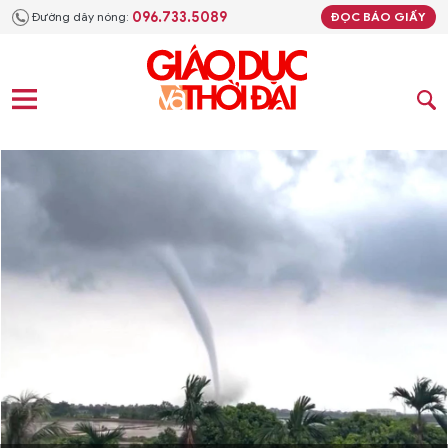
096.733.5089
Đường dây nóng:
ĐỌC BÁO GIẤY