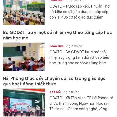
Giáo dục
7 giờ trước
GD&TĐ - Trước sắp xếp, TP Cần Thơ
có 1.156 cơ sở giáo dục, sau sắp xếp
còn lại 406 cơ sở giáo dục (giảm...
Bộ GD&ĐT lưu ý một số nhiệm vụ theo từng cấp học
năm học mới
Giáo dục
7 giờ trước
GD&TĐ - Bộ GD&ĐT lưu ý một số
nhiệm vụ trọng tâm đối với cấp tiểu
học, trung học cơ sở và trung học...
Hải Phòng thúc đẩy chuyển đổi số trong giáo dục
qua hoạt động thiết thực
Kết nối
7 giờ trước
GD&TĐ - Xã Tân Minh, TP Hải Phòng tổ
chức thành công Ngày hội “Học sinh
Tân Minh - Chạm công nghệ, vững...