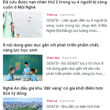
Đã cứu được nạn nhân thứ 2 trong vụ 4 người bị sóng
cuốn ở Mũi Nghê
Thời sự
8 giờ trước
GD&TĐ - Liên quan đến vụ 4 người bị
sóng cuốn trong lúc chụp ảnh ở Mũi
Nghê (Đà Nẵng), lực lượng chức...
8 nội dung giáo dục gắn với phát triển phẩm chất,
năng lực học sinh
Giáo dục
8 giờ trước
GD&TĐ - Bộ GD&ĐT lưu ý tổ chức 8
nội dung giáo dục gắn với yêu cầu
phát triển phẩm chất, năng lực học...
Nghệ An đấu giá khu 'đất vàng' có giá khởi điểm hơn
824 tỷ đồng
Thời sự
8 giờ trước
GD&TĐ - Khu đất có diện tích hơn