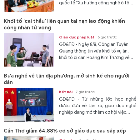
quốc tế “Xu hướng công nghệ ô tô...
Khởi tố 'cai thầu' liên quan tai nạn lao động khiến
công nhân tử vong
Giáo dục pháp luật
6 giờ trước
GD&TĐ - Ngày 8/8, Công an Tuyên
Quang thông tin vừa khởi tố vụ án,
khởi tố bị can Hoàng Kim Trường về...
Đưa nghề về tận địa phương, mở sinh kế cho người
dân
Kết nối
7 giờ trước
GD&TĐ - Từ những lớp học nghề
được đưa về tận xã, giáo dục nghề
nghiệp đang mở thêm cơ hội việc...
Cần Thơ giảm 64,88% cơ sở giáo dục sau sắp xếp