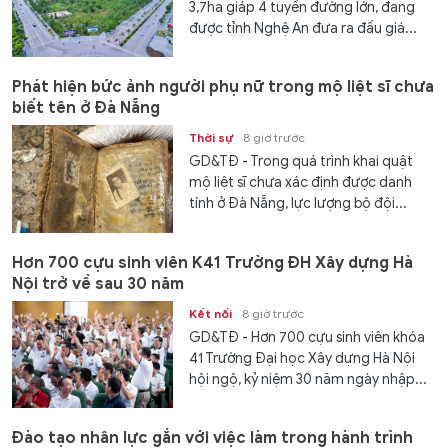
3,7ha giáp 4 tuyến đường lớn, đang
được tỉnh Nghệ An đưa ra đấu giá...
Phát hiện bức ảnh người phụ nữ trong mộ liệt sĩ chưa
biết tên ở Đà Nẵng
Thời sự
8 giờ trước
GD&TĐ - Trong quá trình khai quật
mộ liệt sĩ chưa xác định được danh
tính ở Đà Nẵng, lực lượng bộ đội...
Hơn 700 cựu sinh viên K41 Trường ĐH Xây dựng Hà
Nội trở về sau 30 năm
Kết nối
8 giờ trước
GD&TĐ - Hơn 700 cựu sinh viên khóa
41 Trường Đại học Xây dựng Hà Nội
hội ngộ, kỷ niệm 30 năm ngày nhập...
Đào tạo nhân lực gắn với việc làm trong hành trình