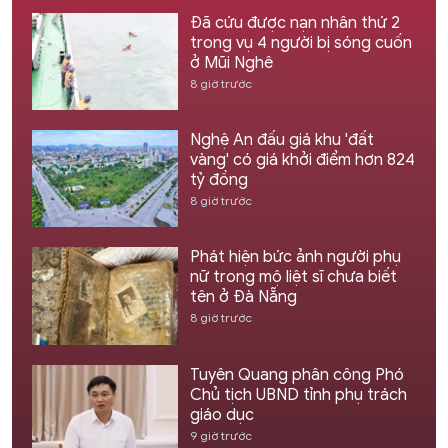
Đã cứu được nạn nhân thứ 2
trong vụ 4 người bị sóng cuốn
ở Mũi Nghê
8 giờ trước
Nghệ An đấu giá khu 'đất
vàng' có giá khởi điểm hơn 824
tỷ đồng
8 giờ trước
Phát hiện bức ảnh người phụ
nữ trong mộ liệt sĩ chưa biết
tên ở Đà Nẵng
8 giờ trước
Tuyên Quang phân công Phó
Chủ tịch UBND tỉnh phụ trách
giáo dục
9 giờ trước