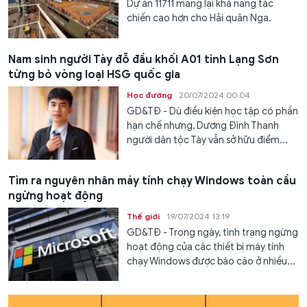
Dự án 11711 mang lại khả năng tác
chiến cao hơn cho Hải quân Nga.
Nam sinh người Tày đỗ đầu khối A01 tỉnh Lạng Sơn
từng bỏ vòng loại HSG quốc gia
Học đường
20/07/2024 00:04
GD&TĐ - Dù điều kiện học tập có phần
hạn chế nhưng, Dương Đình Thanh
người dân tộc Tày vẫn sở hữu điểm...
Tìm ra nguyên nhân máy tính chạy Windows toàn cầu
ngừng hoạt động
Thế giới
19/07/2024 13:19
GD&TĐ - Trong ngày, tình trạng ngừng
hoạt động của các thiết bị máy tính
chạy Windows được báo cáo ở nhiều...