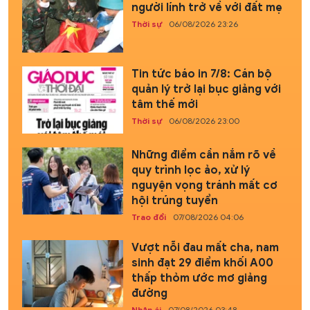
người lính trở về với đất mẹ
Thời sự
06/08/2026 23:26
Tin tức báo in 7/8: Cán bộ
quản lý trở lại bục giảng với
tâm thế mới
Thời sự
06/08/2026 23:00
Những điểm cần nắm rõ về
quy trình lọc ảo, xử lý
nguyện vọng tránh mất cơ
hội trúng tuyển
Trao đổi
07/08/2026 04:06
Vượt nỗi đau mất cha, nam
sinh đạt 29 điểm khối A00
thấp thỏm ước mơ giảng
đường
Nhân ái
07/08/2026 03:48