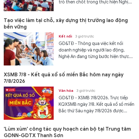
trò then chốt trong thực hiện Nghị...
Tạo việc làm tại chỗ, xây dựng thị trường lao động
bền vững
Kết nối
3 giờ trước
GD&TĐ - Thông qua việc kết nối
doanh nghiệp và người lao động,
Nghệ An đang từng bước hiện thực...
XSMB 7/8 - Kết quả xổ số miền Bắc hôm nay ngày
7/8/2026
Văn hóa
3 giờ trước
GD&TĐ - XSMB 7/8/2026. Trực tiếp
KQXSMB ngày 7/8. Kết quả xổ số miền
Bắc thứ Sáu ngày 7/8/2026 được...
'Lùm xùm' công tác quy hoạch cán bộ tại Trung tâm
GDNN-GDTX Thanh Sơn