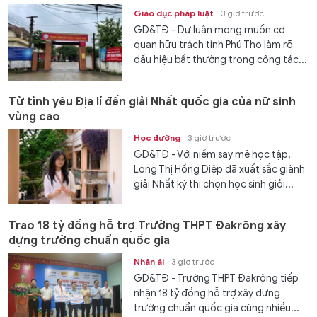
Giáo dục pháp luật
3 giờ trước
GD&TĐ - Dư luận mong muốn cơ
quan hữu trách tỉnh Phú Thọ làm rõ
dấu hiệu bất thường trong công tác...
Từ tình yêu Địa lí đến giải Nhất quốc gia của nữ sinh
vùng cao
Học đường
3 giờ trước
GD&TĐ - Với niềm say mê học tập,
Long Thị Hồng Diệp đã xuất sắc giành
giải Nhất kỳ thi chọn học sinh giỏi...
Trao 18 tỷ đồng hỗ trợ Trường THPT Đakrông xây
dựng trường chuẩn quốc gia
Nhân ái
3 giờ trước
GD&TĐ - Trường THPT Đakrông tiếp
nhận 18 tỷ đồng hỗ trợ xây dựng
trường chuẩn quốc gia cùng nhiều...