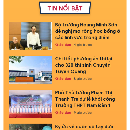
TIN NỔI BẬT
Bộ trưởng Hoàng Minh Sơn
đề nghị mở rộng học bổng ở
các lĩnh vực trọng điểm
Giáo dục
4 giờ trước
Chi tiết phương án thi lại
cho 328 thí sinh Chuyên
Tuyên Quang
Giáo dục
8 giờ trước
Phó Thủ tướng Phạm Thị
Thanh Trà dự lễ khởi công
Trường THPT Nam Đàn 1
Giáo dục
9 giờ trước
Ký ức về cuốn sổ tay đưa