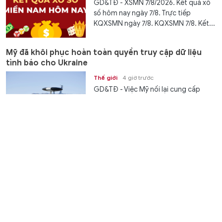
GD&TĐ - XSMN 7/8/2026. Kết quả xổ
số hôm nay ngày 7/8. Trực tiếp
KQXSMN ngày 7/8. KQXSMN 7/8. Kết...
Mỹ đã khôi phục hoàn toàn quyền truy cập dữ liệu
tình báo cho Ukraine
Thế giới
4 giờ trước
GD&TĐ - Việc Mỹ nối lại cung cấp
thông tin tình báo một cách đầy đủ sẽ
giúp Ukraine có dữ liệu tiến hành...
Bộ GD&ĐT đề xuất nội dung sửa đổi Điều lệ Ban đại
diện cha mẹ học sinh
Giáo dục
5 giờ trước
GD&TĐ - Bộ GD&ĐT công bố dự thảo
Thông tư ban hành Điều lệ Ban đại
diện cha mẹ học sinh lấy ý kiến góp ý...