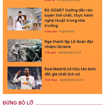
Bộ GD&ĐT hướng dẫn rèn
luyện thể chất, thực hành
nghệ thuật trong nhà
trường
Giáo dục
9 giờ trước
Nga thành lập Lữ đoàn đặc
nhiệm Ukraine
Thế giới
06/08/2026 23:13
Real Madrid sở hữu tân binh
đắt giá nhất lịch sử
Thể thao
06/08/2026 23:03
ĐỪNG BỎ LỠ