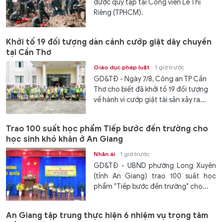
được quy tập tại Công viên Lê Thị
Riêng (TPHCM).
Khởi tố 19 đối tượng dàn cảnh cướp giật dây chuyền
tại Cần Thơ
Giáo dục pháp luật
1 giờ trước
GD&TĐ - Ngày 7/8, Công an TP Cần
Thơ cho biết đã khởi tố 19 đối tượng
về hành vi cướp giật tài sản xảy ra...
Trao 100 suất học phẩm Tiếp bước đến trường cho
học sinh khó khăn ở An Giang
Nhân ái
1 giờ trước
GD&TĐ - UBND phường Long Xuyên
(tỉnh An Giang) trao 100 suất học
phẩm "Tiếp bước đến trường" cho...
An Giang tập trung thực hiện 6 nhiệm vụ trọng tâm