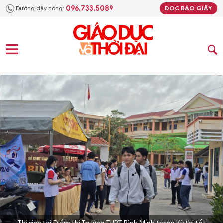
096.733.5089
Đường dây nóng:
ĐỌC BÁO GIẤY