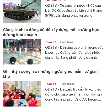
GD&TĐ - Xe tăng lội nước PT-76 của
Liên Xô được đưa vào biên chế tháng
8/1951, vẫn đang phục vụ trong...
Cần giải pháp đồng bộ để xây dựng môi trường học
đường khỏe mạnh
Trao đổi
4 giờ trước
GD&TĐ - Để nâng cao chất lượng sức
khỏe học đường, cần đồng bộ nhiều
giải pháp, tăng phối hợp giữa nhà...
Ghi nhận công lao những 'người gieo mầm' từ gian
khó
Trao đổi
4 giờ trước
GD&TĐ - Đề xuất trợ cấp từ 6,5 triệu
đồng cho giáo viên mầm non đã nghỉ
công tác nhưng chưa được hưởng...