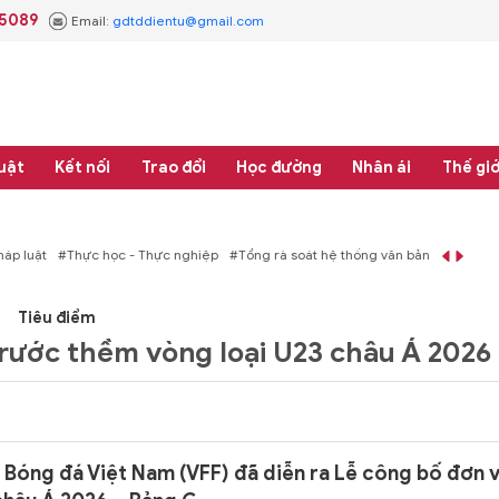
.5089
Email:
gdtddientu@gmail.com
uật
Kết nối
Trao đổi
Học đường
Nhân ái
Thế giớ
áp luật
#Thực học - Thực nghiệp
#Tổng rà soát hệ thống văn bản quy phạm 
Tiêu điểm
trước thềm vòng loại U23 châu Á 2026
n Bóng đá Việt Nam (VFF) đã diễn ra Lễ công bố đơn v