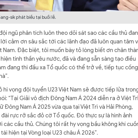
ang-sik phát biểu tại buổi lễ.
đội ngũ phân tích luôn theo dõi sát sao các cầu thủ đa
i lời cảm ơn sâu sắc tới các lãnh đạo đã luôn quan tâm 
t Nam. Đặc biệt, tôi muốn bày tỏ lòng biết ơn chân thà
ể hiện tinh thần yêu nước, đã và đang sẵn sàng tạo điều
am đang thi đấu xa Tổ quốc có thể trở về, tiếp tục cống
hà”.
hi vọng đội tuyển U23 Việt Nam sẽ được tiếp lửa tron
nói: “Tại Giải vô địch Đông Nam Á 2024 diễn ra ở Việt Tr
ữ Đông Nam Á 2025 vừa qua tại Việt Trì và Hải Phòng,
ài rực rỡ sắc đỏ cờ Tổ quốc. Đó thực sự là hình ảnh
với các cầu thủ. Chúng tôi rất hy vọng bầu không khí cuồ
tái hiện tại Vòng loại U23 châu Á 2026”.