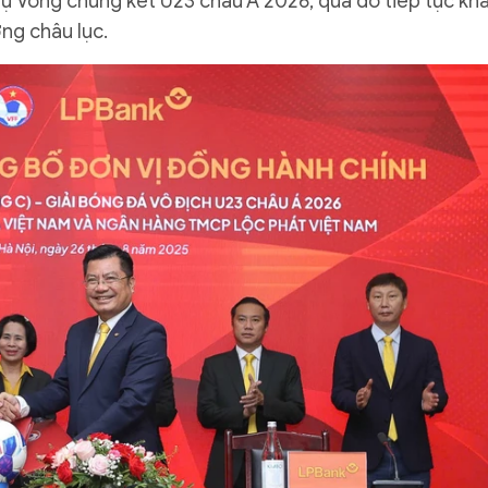
dự Vòng chung kết U23 châu Á 2026, qua đó tiếp tục kh
ng châu lục.