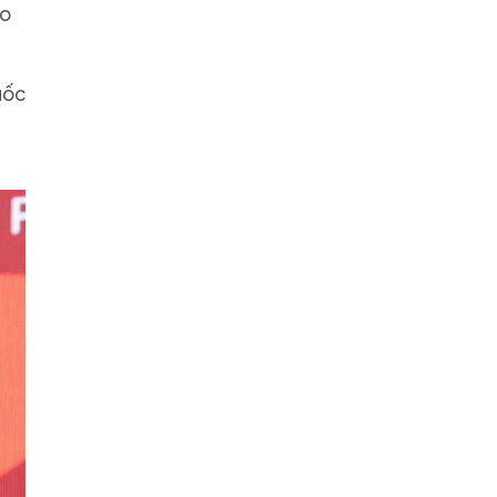
ho
uốc