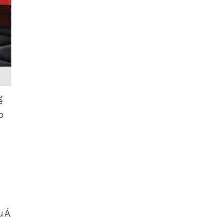
ể
o
u Á