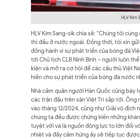
HLV Kim S
HLV Kim Sang-sik chia sẻ: “Chúng tôi cùng 
thi đấu ở nước ngoài. Đồng thời, tôi xin gử
đồng hành vì sự phát triển của bóng đá Việ
tới Chủ tịch CLB Ninh Bình – người luôn th
kiện và mở ra cơ hội để các cầu thủ Việt N
hiến cho sự phát triển của bóng đá nước n
Nhà cầm quân người Hàn Quốc cũng bày tỏ 
các trận đấu trên sân Việt Trì sắp tới. Ông 
vào tháng 12/2024, cũng như Giải vô địch n
chúng ta đều được chứng kiến những khán đ
tuyệt vời và là nguồn động lực to lớn đối 
nhiệt và đầy cảm hứng ấy sẽ tiếp tục được 