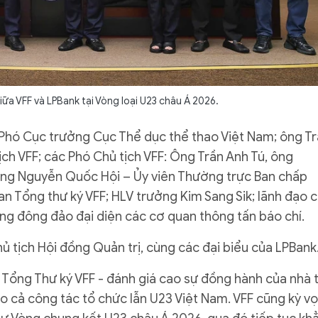
giữa VFF và LPBank tại Vòng loại U23 châu Á 2026.
 Phó Cục trưởng Cục Thể dục thể thao Việt Nam; ông T
ch VFF; các Phó Chủ tịch VFF: Ông Trần Anh Tú, ông
ông Nguyễn Quốc Hội – Ủy viên Thường trực Ban chấp
an Tổng thư ký VFF; HLV trưởng Kim Sang Sik; lãnh đạo 
ng đông đảo đại diện các cơ quan thông tấn báo chí.
ủ tịch Hội đồng Quản trị, cùng các đại biểu của LPBank
- Tổng Thư ký VFF - đánh giá cao sự đồng hành của nhà t
ho cả công tác tổ chức lẫn U23 Việt Nam. VFF cũng kỳ v