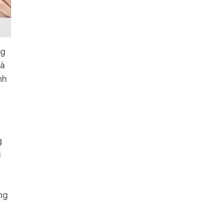
ng
và
nh
g
ì
ng