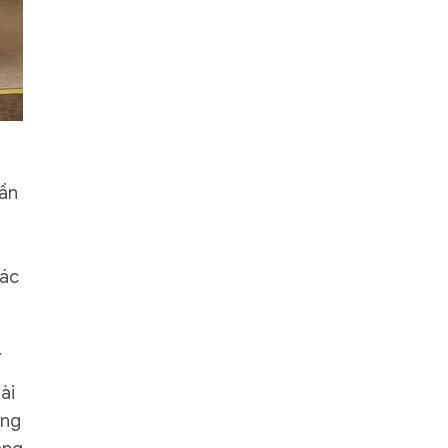
rần
các
.
ài
ọng