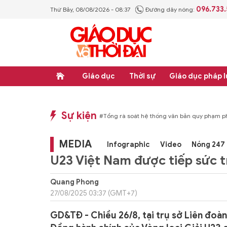
096.733
Thứ Bảy, 08/08/2026 - 08:37
Đường dây nóng:
Giáo dục
Thời sự
Giáo dục pháp l
Sự kiện
p luật
#Thực học - Thực nghiệp
#Tổng rà soát hệ thống văn bản quy phạm ph
MEDIA
Infographic
Video
Nóng 247
U23 Việt Nam được tiếp sức 
Quang Phong
27/08/2025 03:37 (GMT+7)
GD&TĐ - Chiều 26/8, tại trụ sở Liên đoà