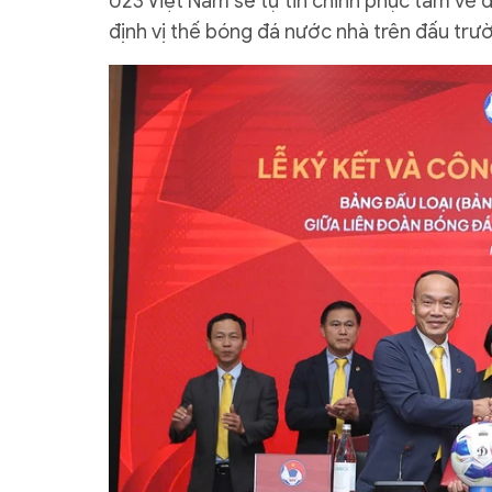
U23 Việt Nam sẽ tự tin chinh phục tấm vé 
định vị thế bóng đá nước nhà trên đấu trườ