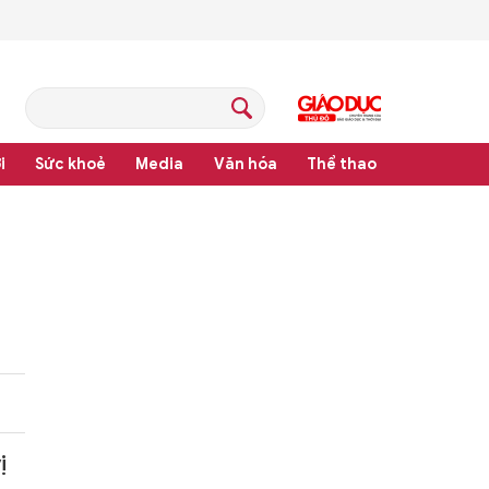
i
Sức khoẻ
Media
Văn hóa
Thể thao
pháp luật
ị