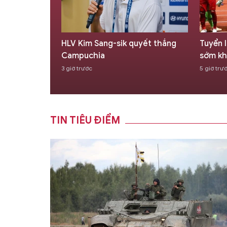
ủa tuyển
HLV Kim Sang-sik quyết thắng
Tuyển I
ái Lan,
Campuchia
sớm kh
3 giờ trước
5 giờ trư
TIN TIÊU ĐIỂM