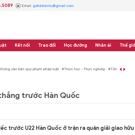
3.5089
Email:
gdtddientu@gmail.com
uật
Kết nối
Trao đổi
Học đường
Nhân ái
Thế giớ
pháp luật
#Thực học - Thực nghiệp
#Tổng rà soát hệ thống văn bản quy phạ
 thắng trước Hàn Quốc
ếc trước U22 Hàn Quốc ở trận ra quân giải giao hữu