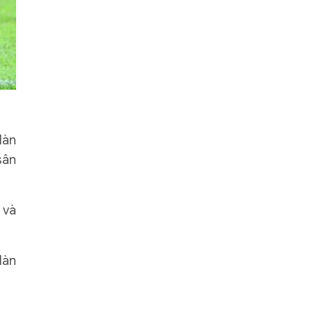
Hàn
sân
 và
Hàn