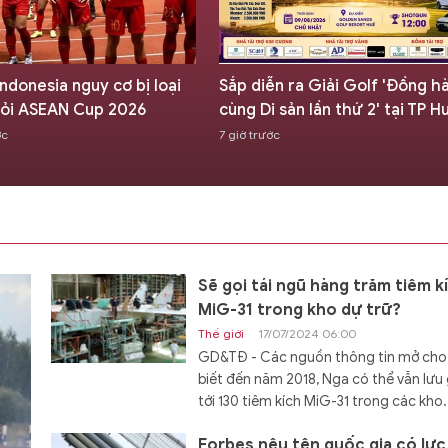
ndonesia nguy cơ bị loại
Sắp diễn ra Giải Golf 'Đồng h
ỏi ASEAN Cup 2026
cùng Di sản lần thứ 2' tại TP H
ớc
7 giờ trước
Sẽ gọi tái ngũ hàng trăm tiêm k
MiG-31 trong kho dự trữ?
Thế giới
17/07/2024 06:00
GD&TĐ - Các nguồn thông tin mở cho
biết đến năm 2018, Nga có thể vẫn lưu 
tới 130 tiêm kích MiG-31 trong các kho.
Forbes nêu tên quốc gia có lực