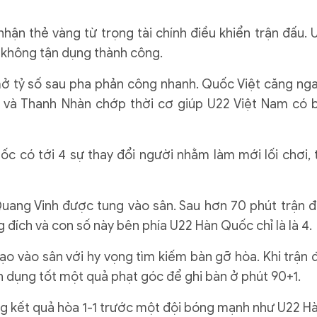
hận thẻ vàng từ trọng tài chính điều khiển trận đấu. 
không tận dụng thành công.
mở tỷ số sau pha phản công nhanh. Quốc Việt căng ng
 và Thanh Nhàn chớp thời cơ giúp U22 Việt Nam có 
ốc có tới 4 sự thay đổi người nhằm làm mới lối chơi, 
uang Vinh được tung vào sân. Sau hơn 70 phút trận đ
 đích và con số này bên phía U22 Hàn Quốc chỉ là là 4.
ạo vào sân với hy vọng tìm kiếm bàn gỡ hòa. Khi trận 
ận dụng tốt một quả phạt góc để ghi bàn ở phút 90+1.
ong kết quả hòa 1-1 trước một đội bóng mạnh như U22 H