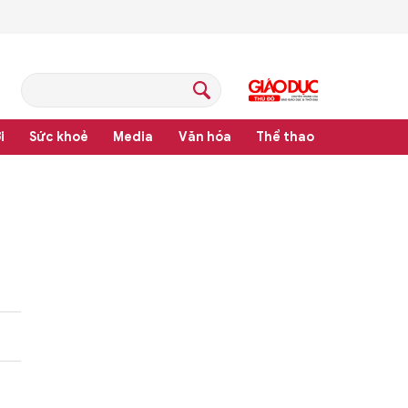
i
Sức khoẻ
Media
Văn hóa
Thể thao
m pháp luật