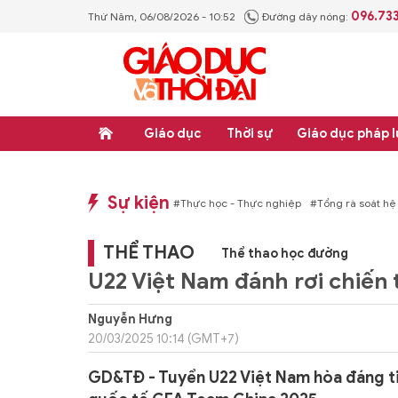
096.73
Thứ Năm, 06/08/2026 - 10:52
Đường dây nóng:
Giáo dục
Thời sự
Giáo dục pháp l
Sự kiện
háp luật
#Thực học - Thực nghiệp
#Tổng rà soát hệ thống văn bản quy phạm 
THỂ THAO
Thể thao học đường
U22 Việt Nam đánh rơi chiến
Nguyễn Hưng
20/03/2025 10:14 (GMT+7)
GD&TĐ - Tuyển U22 Việt Nam hòa đáng ti