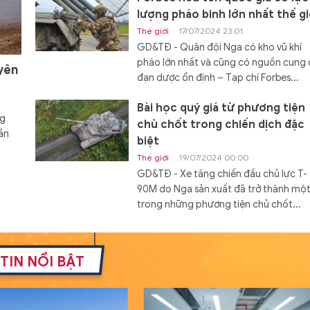
lượng pháo binh lớn nhất thế gi
Thế giới
17/07/2024 23:01
GD&TĐ - Quân đội Nga có kho vũ khí
pháo lớn nhất và cũng có nguồn cung
yên
đạn dược ổn định – Tạp chí Forbes...
Bài học quý giá từ phương tiện
ng
chủ chốt trong chiến dịch đặc
ần
biệt
Thế giới
19/07/2024 00:00
GD&TĐ - Xe tăng chiến đấu chủ lực T-
90M do Nga sản xuất đã trở thành mộ
trong những phương tiện chủ chốt...
Đóng hàng loạt tàu đổ bộ Dự á
11711 với cấu hình mới
TIN NỔI BẬT
Thế giới
19/07/2024 08:00
GD&TĐ - Cấu hình mới của tàu đổ bộ 
án 11711 mang lại khả năng tác chiến c