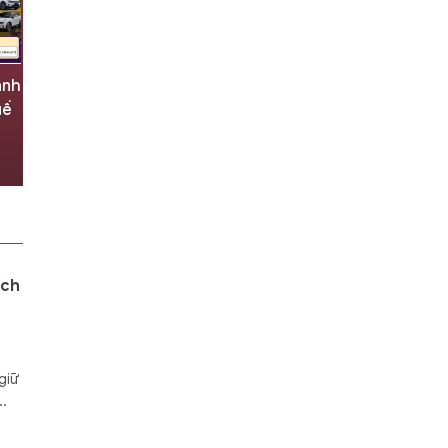
ành
Bất ngờ lịch sử đối đầu giữa
uế
tuyển Indonesia-Singapore
7 giờ trước
ích
giữ
..