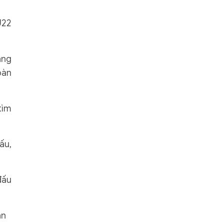
U22
ang
bàn
tìm
ấu,
đấu
àn