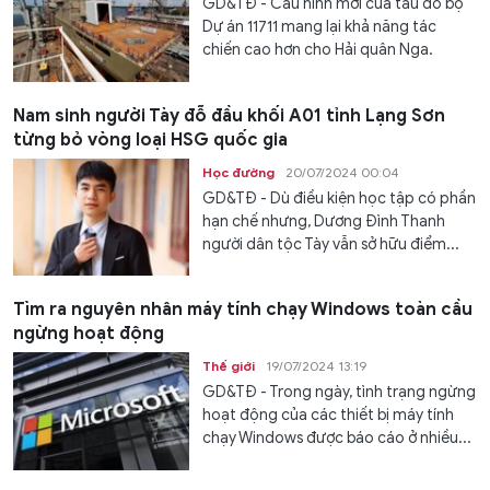
GD&TĐ - Cấu hình mới của tàu đổ bộ
Dự án 11711 mang lại khả năng tác
chiến cao hơn cho Hải quân Nga.
Nam sinh người Tày đỗ đầu khối A01 tỉnh Lạng Sơn
từng bỏ vòng loại HSG quốc gia
Học đường
20/07/2024 00:04
GD&TĐ - Dù điều kiện học tập có phần
hạn chế nhưng, Dương Đình Thanh
người dân tộc Tày vẫn sở hữu điểm...
Tìm ra nguyên nhân máy tính chạy Windows toàn cầu
ngừng hoạt động
Thế giới
19/07/2024 13:19
GD&TĐ - Trong ngày, tình trạng ngừng
hoạt động của các thiết bị máy tính
chạy Windows được báo cáo ở nhiều...