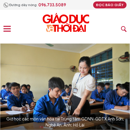
096.733.5089
Đường dây nóng:
ĐỌC BÁO GIẤY
Giờ học các môn văn hóa tại Trung tâm GDNN-GDTX Anh Sơn,
Nghệ An. Ảnh: Hồ Lài