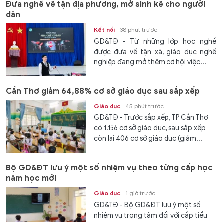
Đưa nghề về tận địa phương, mở sinh kế cho người
dân
Kết nối
38 phút trước
GD&TĐ - Từ những lớp học nghề
được đưa về tận xã, giáo dục nghề
nghiệp đang mở thêm cơ hội việc...
Cần Thơ giảm 64,88% cơ sở giáo dục sau sắp xếp
Giáo dục
45 phút trước
GD&TĐ - Trước sắp xếp, TP Cần Thơ
có 1.156 cơ sở giáo dục, sau sắp xếp
còn lại 406 cơ sở giáo dục (giảm...
Bộ GD&ĐT lưu ý một số nhiệm vụ theo từng cấp học
năm học mới
Giáo dục
1 giờ trước
GD&TĐ - Bộ GD&ĐT lưu ý một số
nhiệm vụ trọng tâm đối với cấp tiểu