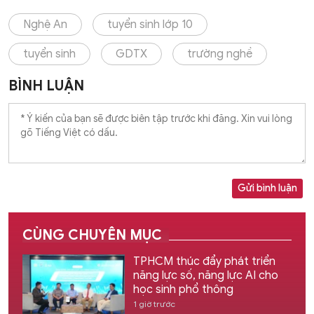
Nghệ An
tuyển sinh lớp 10
tuyển sinh
GDTX
trường nghề
BÌNH LUẬN
Gửi bình luận
CÙNG CHUYÊN MỤC
TPHCM thúc đẩy phát triển
năng lực số, năng lực AI cho
học sinh phổ thông
1 giờ trước