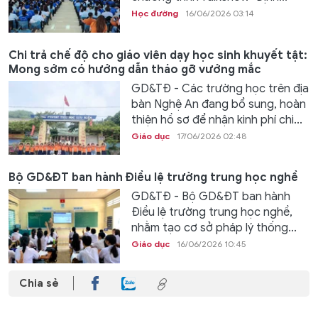
Học đường
16/06/2026 03:14
Chi trả chế độ cho giáo viên dạy học sinh khuyết tật:
Mong sớm có hướng dẫn tháo gỡ vướng mắc
GD&TĐ - Các trường học trên địa
bàn Nghệ An đang bổ sung, hoàn
thiện hồ sơ để nhận kinh phí chi...
Giáo dục
17/06/2026 02:48
Bộ GD&ĐT ban hành Điều lệ trường trung học nghề
GD&TĐ - Bộ GD&ĐT ban hành
Điều lệ trường trung học nghề,
nhằm tạo cơ sở pháp lý thống...
Giáo dục
16/06/2026 10:45
Chia sẻ