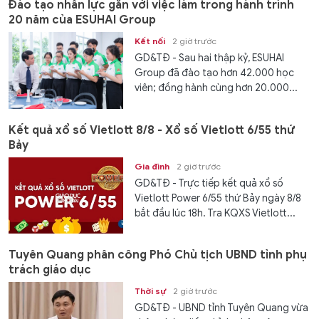
Đào tạo nhân lực gắn với việc làm trong hành trình
20 năm của ESUHAI Group
Kết nối
2 giờ trước
GD&TĐ - Sau hai thập kỷ, ESUHAI
Group đã đào tạo hơn 42.000 học
viên; đồng hành cùng hơn 20.000...
Kết quả xổ số Vietlott 8/8 - Xổ số Vietlott 6/55 thứ
Bảy
Gia đình
2 giờ trước
GD&TĐ - Trực tiếp kết quả xổ số
Vietlott Power 6/55 thứ Bảy ngày 8/8
bắt đầu lúc 18h. Tra KQXS Vietlott...
Tuyên Quang phân công Phó Chủ tịch UBND tỉnh phụ
trách giáo dục
Thời sự
2 giờ trước
GD&TĐ - UBND tỉnh Tuyên Quang vừa