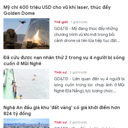
Mỹ chi 400 triệu USD cho vũ khí laser, thúc đẩy
Golden Dome
Thế giới
1 giờ trước
GD&TĐ - Mỹ đang thúc đẩy những
chương trình vũ khí mới trong bối
cảnh drone và tên lửa tiếp tục đặt...
Đã cứu được nạn nhân thứ 2 trong vụ 4 người bị sóng
cuốn ở Mũi Nghê
Thời sự
2 giờ trước
GD&TĐ - Liên quan đến vụ 4 người bị
sóng cuốn trong lúc chụp ảnh ở Mũi
Nghê (Đà Nẵng), lực lượng chức...
Nghệ An đấu giá khu 'đất vàng' có giá khởi điểm hơn
824 tỷ đồng
Thời sự
2 giờ trước