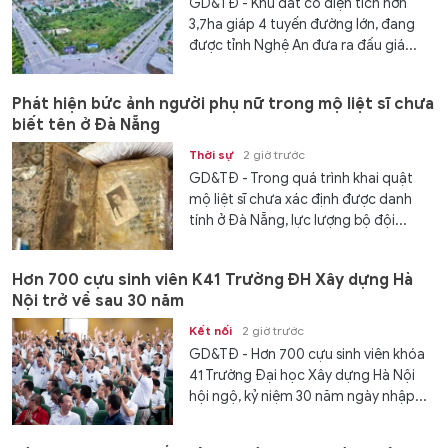
GD&TĐ - Khu đất có diện tích hơn
3,7ha giáp 4 tuyến đường lớn, đang
được tỉnh Nghệ An đưa ra đấu giá...
Phát hiện bức ảnh người phụ nữ trong mộ liệt sĩ chưa
biết tên ở Đà Nẵng
Thời sự
2 giờ trước
GD&TĐ - Trong quá trình khai quật
mộ liệt sĩ chưa xác định được danh
tính ở Đà Nẵng, lực lượng bộ đội...
Hơn 700 cựu sinh viên K41 Trường ĐH Xây dựng Hà
Nội trở về sau 30 năm
Kết nối
2 giờ trước
GD&TĐ - Hơn 700 cựu sinh viên khóa
41 Trường Đại học Xây dựng Hà Nội
hội ngộ, kỷ niệm 30 năm ngày nhập...