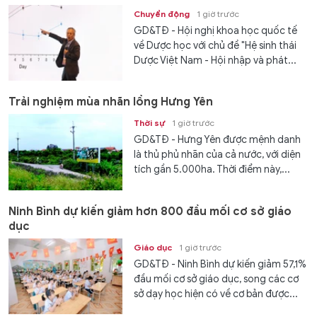
Chuyển động
1 giờ trước
GD&TĐ - Hội nghị khoa học quốc tế
về Dược học với chủ đề "Hệ sinh thái
Dược Việt Nam - Hội nhập và phát...
Trải nghiệm mùa nhãn lồng Hưng Yên
Thời sự
1 giờ trước
GD&TĐ - Hưng Yên được mệnh danh
là thủ phủ nhãn của cả nước, với diện
tích gần 5.000ha. Thời điểm này,...
Ninh Bình dự kiến giảm hơn 800 đầu mối cơ sở giáo
dục
Giáo dục
1 giờ trước
GD&TĐ - Ninh Bình dự kiến giảm 57,1%
đầu mối cơ sở giáo dục, song các cơ
sở dạy học hiện có về cơ bản được...