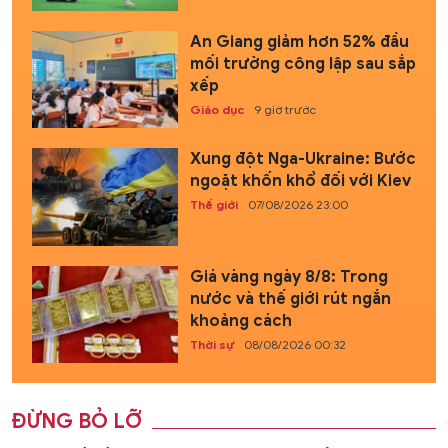
An Giang giảm hơn 52% đầu
mối trường công lập sau sắp
xếp
Giáo dục
9 giờ trước
Xung đột Nga-Ukraine: Bước
ngoặt khốn khổ đối với Kiev
Thế giới
07/08/2026 23:00
Giá vàng ngày 8/8: Trong
nước và thế giới rút ngắn
khoảng cách
Thời sự
08/08/2026 00:32
ĐỪNG BỎ LỠ