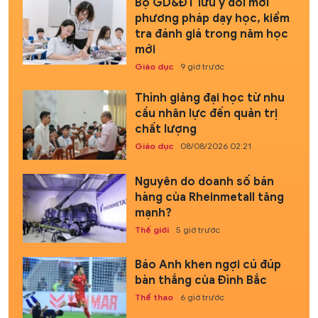
Bộ GD&ĐT lưu ý đổi mới
phương pháp dạy học, kiểm
tra đánh giá trong năm học
mới
Giáo dục
9 giờ trước
Thỉnh giảng đại học từ nhu
cầu nhân lực đến quản trị
chất lượng
Giáo dục
08/08/2026 02:21
Nguyên do doanh số bán
hàng của Rheinmetall tăng
mạnh?
Thế giới
5 giờ trước
Báo Anh khen ngợi cú đúp
bàn thắng của Đình Bắc
Thể thao
6 giờ trước