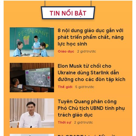
TIN NỔI BẬT
8 nội dung giáo dục gắn với
phát triển phẩm chất, năng
lực học sinh
Giáo dục
2 giờ trước
Elon Musk từ chối cho
Ukraine dùng Starlink dẫn
đường cho các đòn tập kích
Thế giới
5 giờ trước
Tuyên Quang phân công
Phó Chủ tịch UBND tỉnh phụ
trách giáo dục
Thời sự
2 giờ trước