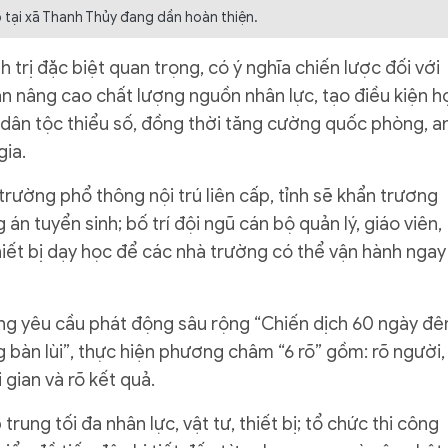
 tại xã Thanh Thủy đang dần hoàn thiện.
 trị đặc biệt quan trọng, có ý nghĩa chiến lược đối với
ần nâng cao chất lượng nguồn nhân lực, tạo điều kiện h
nh dân tộc thiểu số, đồng thời tăng cường quốc phòng, a
gia.
rường phổ thông nội trú liên cấp, tỉnh sẽ khẩn trương
n tuyển sinh; bố trí đội ngũ cán bộ quản lý, giáo viên,
thiết bị dạy học để các nhà trường có thể vận hành ngay
ng yêu cầu phát động sâu rộng “Chiến dịch 60 ngày đ
g bàn lùi”, thực hiện phương châm “6 rõ” gồm: rõ người,
 gian và rõ kết quả.
rung tối đa nhân lực, vật tư, thiết bị; tổ chức thi công