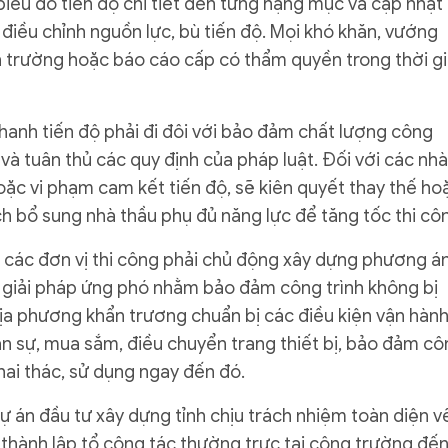
biểu đồ tiến độ chi tiết đến từng hạng mục và cập nhật
 điều chỉnh nguồn lực, bù tiến độ. Mọi khó khăn, vướng
ện trường hoặc báo cáo cấp có thẩm quyền trong thời g
anh tiến độ phải đi đôi với bảo đảm chất lượng công
 và tuân thủ các quy định của pháp luật. Đối với các nhà
ặc vi phạm cam kết tiến độ, sẽ kiên quyết thay thế ho
 bổ sung nhà thầu phụ đủ năng lực để tăng tốc thi cô
các đơn vị thi công phải chủ động xây dựng phương á
 và giải pháp ứng phó nhằm bảo đảm công trình không bị
địa phương khẩn trương chuẩn bị các điều kiện vận hàn
hân sự, mua sắm, điều chuyển trang thiết bị, bảo đảm c
hai thác, sử dụng ngay đến đó.
 án đầu tư xây dựng tỉnh chịu trách nhiệm toàn diện v
i thành lập tổ công tác thường trực tại công trường đế