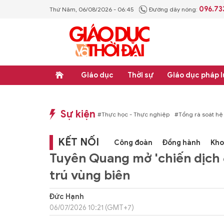
096.73
Thứ Năm, 06/08/2026 - 06:45
Đường dây nóng:
Giáo dục
Thời sự
Giáo dục pháp l
Sự kiện
p luật
#Thực học - Thực nghiệp
#Tổng rà soát hệ thống văn bản quy phạm ph
KẾT NỐI
Công đoàn
Đồng hành
Kho
Tuyên Quang mở 'chiến dịch 
trú vùng biên
Đức Hạnh
06/07/2026 10:21 (GMT+7)