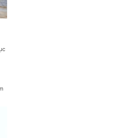
mục
am