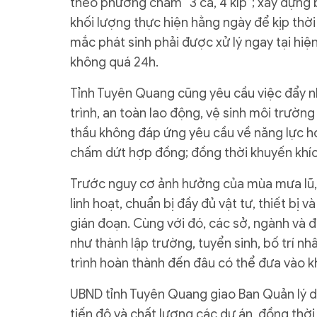
theo phương châm “3 ca, 4 kíp”; xây dựng 
khối lượng thực hiện hằng ngày để kịp thời
mắc phát sinh phải được xử lý ngay tại hi
không quá 24h.
Tỉnh Tuyên Quang cũng yêu cầu việc đẩy nh
trình, an toàn lao động, vệ sinh môi trường
thầu không đáp ứng yêu cầu về năng lực ho
chấm dứt hợp đồng; đồng thời khuyến khích
Trước nguy cơ ảnh hưởng của mùa mưa lũ, 
linh hoạt, chuẩn bị đầy đủ vật tư, thiết bị
gián đoạn. Cùng với đó, các sở, ngành và 
như thành lập trường, tuyển sinh, bố trí n
trình hoàn thành đến đâu có thể đưa vào k
UBND tỉnh Tuyên Quang giao Ban Quản lý dự
tiến độ và chất lượng các dự án, đồng thờ