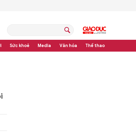
i
Sức khoẻ
Media
Văn hóa
Thể thao
pháp luật
i