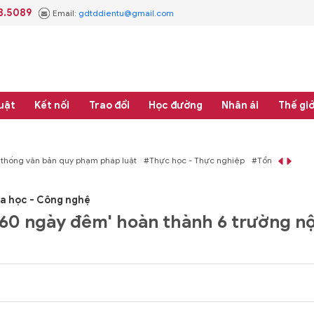
3.5089
Email:
gdtddientu@gmail.com
uật
Kết nối
Trao đổi
Học đường
Nhân ái
Thế giớ
áp luật
#Thực học - Thực nghiệp
#Tổng rà soát hệ thống văn bản quy phạm 
a học - Công nghệ
60 ngày đêm' hoàn thành 6 trường nộ