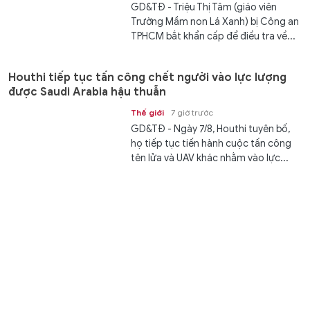
GD&TĐ - Triệu Thị Tâm (giáo viên
Trường Mầm non Lá Xanh) bị Công an
TPHCM bắt khẩn cấp để điều tra về...
Houthi tiếp tục tấn công chết người vào lực lượng
được Saudi Arabia hậu thuẫn
Thế giới
7 giờ trước
GD&TĐ - Ngày 7/8, Houthi tuyên bố,
họ tiếp tục tiến hành cuộc tấn công
tên lửa và UAV khác nhằm vào lực...
Các nhà khoa học tạo ra virus bằng AI
Thế giới
7 giờ trước
GD&TĐ - Các nhà khoa học Mỹ đã sử
dụng trí tuệ nhân tạo (AI) để tạo ra
các loại virus hoạt động được mà...
Đưa quan hệ Việt Nam-Australia đi vào chiều sâu,