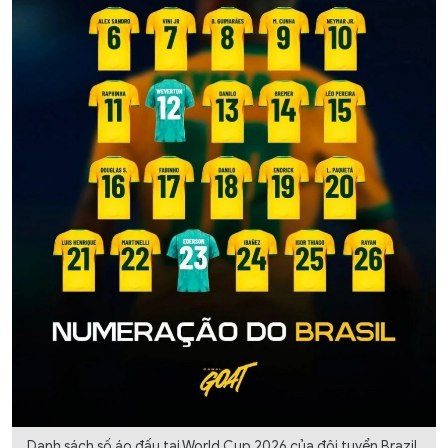
Danh sách số áo đấu tại World Cup 2026 của đội tuyển Brazil.