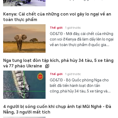
Kenya: Cái chết của những con voi gây lo ngại về an
toàn thực phẩm
Thế giới
1 giờ trước
GD&TĐ - Mới đây, cái chết của những
con voi ở Kenya đã làm dấy lên lo ngại
về an toàn thực phẩm ở quốc gia...
Nga tung loạt đòn tập kích, phá hủy 34 tàu, 5 xe tăng
và 77 pháo Ukraine
Thế giới
1 giờ trước
GD&TĐ - Bộ Quốc phòng Nga cho
biết đã tiến hành loạt đòn tấn
công, phá hủy 34 tàu, 5 xe tăng và...
4 người bị sóng cuốn khi chụp ảnh tại Mũi Nghê - Đà
Nẵng, 3 người mất tích