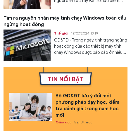
người dân tộc Tày vẫn sở hữu điểm...
Tìm ra nguyên nhân máy tính chạy Windows toàn cầu
ngừng hoạt động
Thế giới
19/07/2024 13:19
GD&TĐ - Trong ngày, tình trạng ngừng
hoạt động của các thiết bị máy tính
chạy Windows được báo cáo ở nhiều...
TIN NỔI BẬT
Bộ GD&ĐT lưu ý đổi mới
phương pháp dạy học, kiểm
tra đánh giá trong năm học
mới
Giáo dục
5 giờ trước