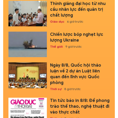
Thỉnh giảng đại học từ nhu
cầu nhân lực đến quản trị
chất lượng
Giáo dục
6 giờ trước
Chiến lược bóp nghẹt lực
lượng Ukraine
Thế giới
9 giờ trước
Ngày 8/8, Quốc hội thảo
luận về 2 dự án Luật liên
quan đến lĩnh vực Quốc
phòng
Thời sự
8 giờ trước
Tin tức báo in 8/8: Để phong
trào thể thao, nghệ thuật đi
vào thực chất