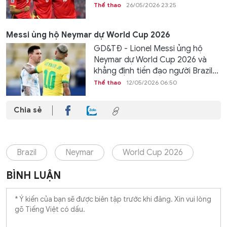
Thể thao
26/05/2026 23:25
Messi ủng hộ Neymar dự World Cup 2026
GD&TĐ - Lionel Messi ủng hộ
Neymar dự World Cup 2026 và
khẳng định tiền đạo người Brazil...
Thể thao
12/05/2026 06:50
Chia sẻ
Brazil
Neymar
World Cup 2026
BÌNH LUẬN