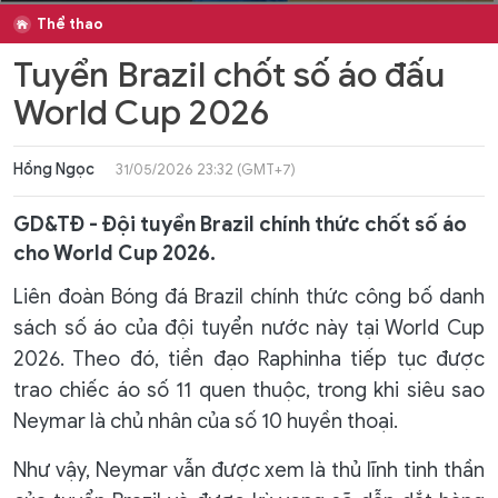
Thể thao
Tuyển Brazil chốt số áo đấu
World Cup 2026
Hồng Ngọc
31/05/2026 23:32 (GMT+7)
GD&TĐ - Đội tuyển Brazil chính thức chốt số áo
cho World Cup 2026.
Liên đoàn Bóng đá Brazil chính thức công bố danh
sách số áo của đội tuyển nước này tại World Cup
2026. Theo đó, tiền đạo Raphinha tiếp tục được
trao chiếc áo số 11 quen thuộc, trong khi siêu sao
Neymar là chủ nhân của số 10 huyền thoại.
Như vậy, Neymar vẫn được xem là thủ lĩnh tinh thần