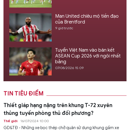
Man United chiêu mộ tiền đạo
của Brentford
9 giờ trước
Tuyển Việt Nam vào bán kết
ASEAN Cup 2026 với ngôi nhất
bảng
07/08/2026 15:09
TIN TIÊU ĐIỂM
Thiết giáp hạng nặng trên khung T-72 xuyên
thủng tuyến phòng thủ đối phương?
Thế giới
16/07/2024 10:00
GD&TĐ - Những xe bọc thép chở quân sử dụng khung gầm xe