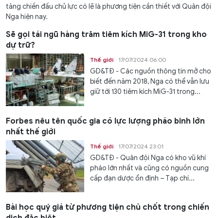
tăng chiến đấu chủ lực có lẽ là phương tiện cần thiết với Quân đội
Nga hiện nay.
Sẽ gọi tái ngũ hàng trăm tiêm kích MiG-31 trong kho
dự trữ?
Thế giới
17/07/2024 06:00
GD&TĐ - Các nguồn thông tin mở cho
biết đến năm 2018, Nga có thể vẫn lưu
giữ tới 130 tiêm kích MiG-31 trong...
Forbes nêu tên quốc gia có lực lượng pháo binh lớn
nhất thế giới
Thế giới
17/07/2024 23:01
GD&TĐ - Quân đội Nga có kho vũ khí
pháo lớn nhất và cũng có nguồn cung
cấp đạn dược ổn định – Tạp chí...
Bài học quý giá từ phương tiện chủ chốt trong chiến