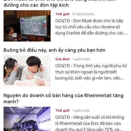
đường cho các đòn tập kích
Thế giới
57 phút trước
GD&TĐ - Elon Musk được cho là tiếp
tục từ chối yêu cầu cho Ukraine sử
dụng Starlink để dẫn đường cho các...
Buông bỏ điều này, anh ấy càng yêu bạn hơn
Gia đình
1 giờ trước
GD&TĐ - Trong tình yêu, người phụ nữ
thực sự khôn ngoan là người biết
buông bỏ, biết việc gì nên làm, việc...
Nguyên do doanh số bán hàng của Rheinmetall tăng
mạnh?
Thế giới
1 giờ trước
GD&TĐ - Hãng sản xuất vũ khí khổng
lồ Rheinmetall của Đức đã báo cáo
doanh thu quý II tăng gần 70%, và...