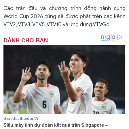
Các trận đấu và chương trình đồng hành cùng
World Cup 2026 cũng sẽ được phát trên các kênh
VTV2, VTV3, VTV5, VTV10 và ứng dụng VTVGo.