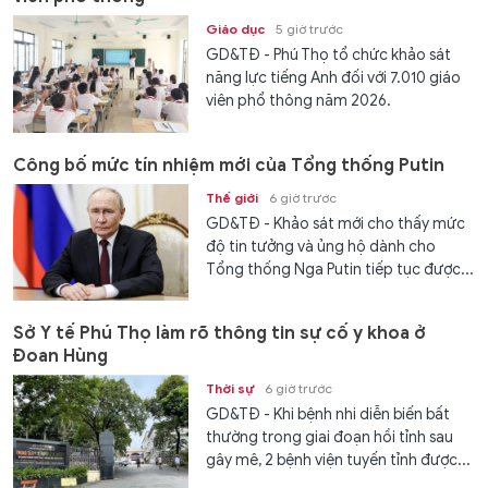
Giáo dục
5 giờ trước
GD&TĐ - Phú Thọ tổ chức khảo sát
năng lực tiếng Anh đối với 7.010 giáo
viên phổ thông năm 2026.
Công bố mức tín nhiệm mới của Tổng thống Putin
Thế giới
6 giờ trước
GD&TĐ - Khảo sát mới cho thấy mức
độ tin tưởng và ủng hộ dành cho
Tổng thống Nga Putin tiếp tục được...
Sở Y tế Phú Thọ làm rõ thông tin sự cố y khoa ở
Đoan Hùng
Thời sự
6 giờ trước
GD&TĐ - Khi bệnh nhi diễn biến bất
thường trong giai đoạn hồi tỉnh sau
gây mê, 2 bệnh viện tuyến tỉnh được...