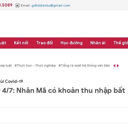
3.5089
Email:
gdtddientu@gmail.com
uật
Kết nối
Trao đổi
Học đường
Nhân ái
Thế giớ
 thống văn bản quy phạm pháp luật
#Thực học - Thực nghiệp
#Tổng rà soát 
lùi Covid-19
y 4/7: Nhân Mã có khoản thu nhập bất