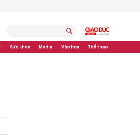
i
Sức khoẻ
Media
Văn hóa
Thể thao
hệ thống văn bản quy phạm pháp luật