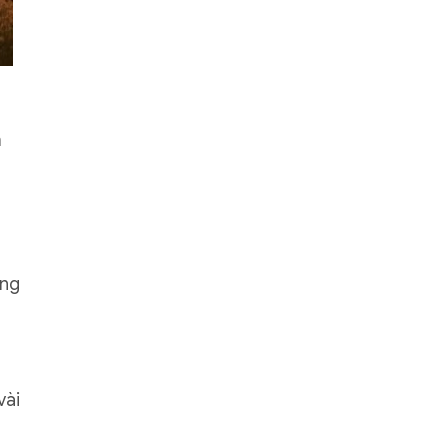
m
ùng
vài