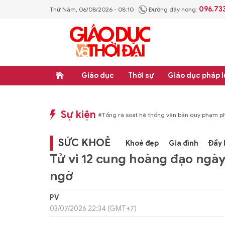
096.73
Thứ Năm, 06/08/2026 - 08:10
Đường dây nóng:
Giáo dục
Thời sự
Giáo dục pháp l
Sự kiện
hống văn bản quy phạm pháp luật
#Thực học - Thực nghiệp
#Tổng rà soát hệ
SỨC KHOẺ
Khoẻ đẹp
Gia đình
Đẩy 
Tử vi 12 cung hoàng đạo ngà
ngờ
PV
03/07/2026 22:34 (GMT+7)