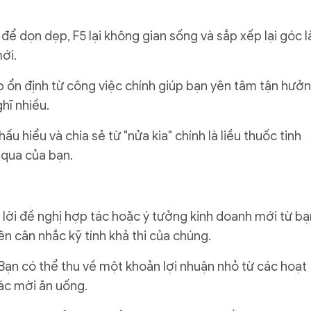
để dọn dẹp, F5 lại không gian sống và sắp xếp lại góc 
ới.
hập ổn định từ công việc chính giúp bạn yên tâm tận hưở
hĩ nhiều.
u hiểu và chia sẻ từ "nửa kia" chính là liều thuốc tinh
 qua của bạn.
 lời đề nghị hợp tác hoặc ý tưởng kinh doanh mới từ bạ
n cân nhắc kỹ tính khả thi của chúng.
. Bạn có thể thu về một khoản lợi nhuận nhỏ từ các hoạt
ác mời ăn uống.