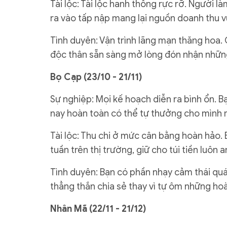
Tài lộc: Tài lộc hanh thông rực rỡ. Người 
ra vào tấp nập mang lại nguồn doanh thu vư
Tình duyên: Vận trình lãng mạn thăng hoa.
độc thân sẵn sàng mở lòng đón nhận những
Bọ Cạp (23/10 - 21/11)
Sự nghiệp: Mọi kế hoạch diễn ra bình ổn. 
nay hoàn toàn có thể tự thưởng cho mình m
Tài lộc: Thu chi ở mức cân bằng hoàn hảo. 
tuần trên thị trường, giữ cho túi tiền luôn a
Tình duyên: Bạn có phần nhạy cảm thái quá
thẳng thắn chia sẻ thay vì tự ôm những hoà
Nhân Mã (22/11 - 21/12)