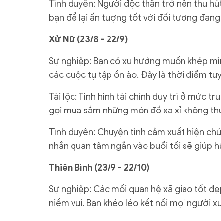
Tình duyên: Người độc thân trở nên thu hút
bạn để lại ấn tượng tốt với đối tượng đang 
Xử Nữ (23/8 - 22/9)
Sự nghiệp: Bạn có xu hướng muốn khép mình
các cuộc tụ tập ồn ào. Đây là thời điểm t
Tài lộc: Tình hình tài chính duy trì ở mức t
gọi mua sắm những món đồ xa xỉ không thự
Tình duyên: Chuyện tình cảm xuất hiện chút
nhắn quan tâm ngắn vào buổi tối sẽ giúp h
Thiên Bình (23/9 - 22/10)
Sự nghiệp: Các mối quan hệ xã giao tốt đẹ
niềm vui. Bạn khéo léo kết nối mọi người x