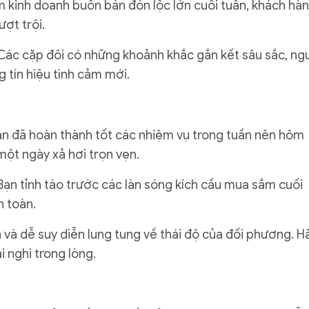
làm kinh doanh buôn bán đón lộc lớn cuối tuần, khách hà
ợt trội.
 Các cặp đôi có những khoảnh khắc gắn kết sâu sắc, ng
 tín hiệu tình cảm mới.
Bạn đã hoàn thành tốt các nhiệm vụ trong tuần nên hôm
ột ngày xả hơi trọn vẹn.
Bạn tỉnh táo trước các làn sóng kích cầu mua sắm cuối
n toàn.
 và dễ suy diễn lung tung về thái độ của đối phương. H
i nghi trong lòng.