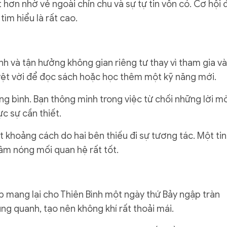
 hơn nhờ vẻ ngoài chỉn chu và sự tự tin vốn có. Cơ hội 
tìm hiểu là rất cao.
 và tận hưởng không gian riêng tư thay vì tham gia v
uyệt vời để đọc sách hoặc học thêm một kỹ năng mới.
rung bình. Bạn thông minh trong việc từ chối những lời m
c sự cần thiết.
 khoảng cách do hai bên thiếu đi sự tương tác. Một tin
âm nóng mối quan hệ rất tốt.
p mang lại cho Thiên Bình một ngày thứ Bảy ngập tràn
ung quanh, tạo nên không khí rất thoải mái.