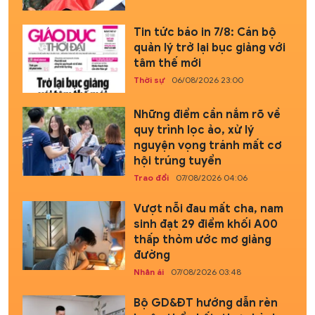
Tin tức báo in 7/8: Cán bộ
quản lý trở lại bục giảng với
tâm thế mới
Thời sự
06/08/2026 23:00
Những điểm cần nắm rõ về
quy trình lọc ảo, xử lý
nguyện vọng tránh mất cơ
hội trúng tuyển
Trao đổi
07/08/2026 04:06
Vượt nỗi đau mất cha, nam
sinh đạt 29 điểm khối A00
thấp thỏm ước mơ giảng
đường
Nhân ái
07/08/2026 03:48
Bộ GD&ĐT hướng dẫn rèn