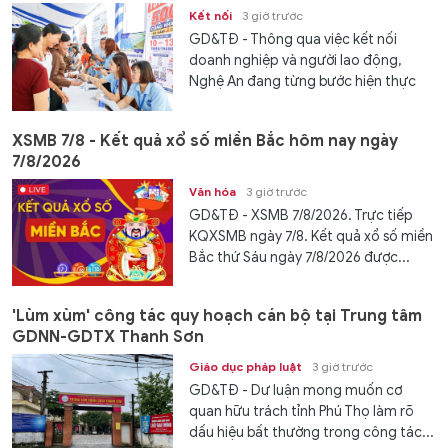
Kết nối
3 giờ trước
GD&TĐ - Thông qua việc kết nối
doanh nghiệp và người lao động,
Nghệ An đang từng bước hiện thực
hóa...
XSMB 7/8 - Kết quả xổ số miền Bắc hôm nay ngày
7/8/2026
Văn hóa
3 giờ trước
GD&TĐ - XSMB 7/8/2026. Trực tiếp
KQXSMB ngày 7/8. Kết quả xổ số miền
Bắc thứ Sáu ngày 7/8/2026 được...
'Lùm xùm' công tác quy hoạch cán bộ tại Trung tâm
GDNN-GDTX Thanh Sơn
Giáo dục pháp luật
3 giờ trước
GD&TĐ - Dư luận mong muốn cơ
quan hữu trách tỉnh Phú Thọ làm rõ
dấu hiệu bất thường trong công tác...