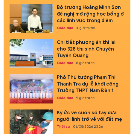
Bộ trưởng Hoàng Minh Sơn
đề nghị mở rộng học bổng ở
các lĩnh vực trọng điểm
Giáo dục
4 giờ trước
Chi tiết phương án thi lại
cho 328 thí sinh Chuyên
Tuyên Quang
Giáo dục
8 giờ trước
Phó Thủ tướng Phạm Thị
Thanh Trà dự lễ khởi công
Trường THPT Nam Đàn 1
Giáo dục
9 giờ trước
Ký ức về cuốn sổ tay đưa
người lính trở về với đất mẹ
Thời sự
06/08/2026 23:26