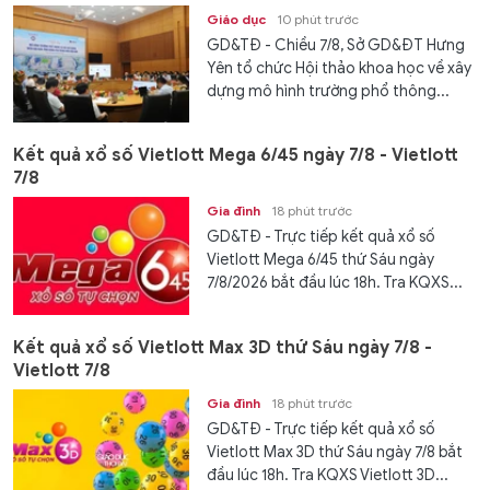
Giáo dục
10 phút trước
GD&TĐ - Chiều 7/8, Sở GD&ĐT Hưng
Yên tổ chức Hội thảo khoa học về xây
dựng mô hình trường phổ thông...
Kết quả xổ số Vietlott Mega 6/45 ngày 7/8 - Vietlott
7/8
Gia đình
18 phút trước
GD&TĐ - Trực tiếp kết quả xổ số
Vietlott Mega 6/45 thứ Sáu ngày
7/8/2026 bắt đầu lúc 18h. Tra KQXS...
Kết quả xổ số Vietlott Max 3D thứ Sáu ngày 7/8 -
Vietlott 7/8
Gia đình
18 phút trước
GD&TĐ - Trực tiếp kết quả xổ số
Vietlott Max 3D thứ Sáu ngày 7/8 bắt
đầu lúc 18h. Tra KQXS Vietlott 3D...