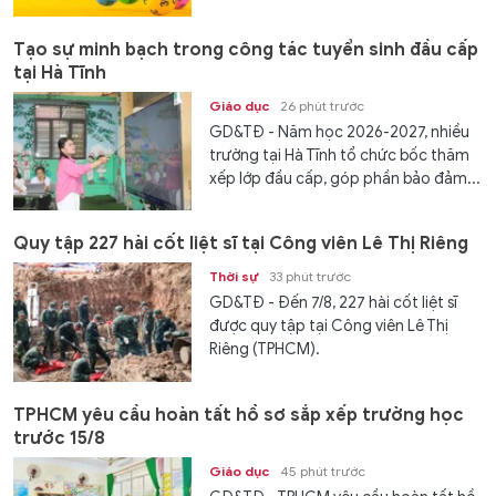
Tạo sự minh bạch trong công tác tuyển sinh đầu cấp
tại Hà Tĩnh
Giáo dục
26 phút trước
GD&TĐ - Năm học 2026-2027, nhiều
trường tại Hà Tĩnh tổ chức bốc thăm
xếp lớp đầu cấp, góp phần bảo đảm...
Quy tập 227 hài cốt liệt sĩ tại Công viên Lê Thị Riêng
Thời sự
33 phút trước
GD&TĐ - Đến 7/8, 227 hài cốt liệt sĩ
được quy tập tại Công viên Lê Thị
Riêng (TPHCM).
TPHCM yêu cầu hoàn tất hồ sơ sắp xếp trường học
trước 15/8
Giáo dục
45 phút trước