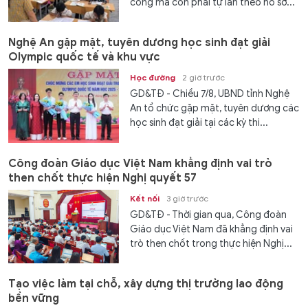
công mà còn phải tự lần theo hồ sơ...
Nghệ An gặp mặt, tuyên dương học sinh đạt giải
Olympic quốc tế và khu vực
Học đường
2 giờ trước
GD&TĐ - Chiều 7/8, UBND tỉnh Nghệ
An tổ chức gặp mặt, tuyên dương các
học sinh đạt giải tại các kỳ thi...
Công đoàn Giáo dục Việt Nam khẳng định vai trò
then chốt thực hiện Nghị quyết 57
Kết nối
3 giờ trước
GD&TĐ - Thời gian qua, Công đoàn
Giáo dục Việt Nam đã khẳng định vai
trò then chốt trong thực hiện Nghị...
Tạo việc làm tại chỗ, xây dựng thị trường lao động
bền vững