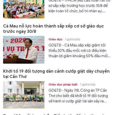
GD&TĐ - TPHCM yêu cầu hoàn tất hồ
sơ sắp xếp trường học trước 15/8 để
kiện toàn tổ chức, bố trí nhân sự,...
Cà Mau nỗ lực hoàn thành sắp xếp cơ sở giáo dục
trước ngày 30/8
Giáo dục
1 giờ trước
GD&TĐ - Cà Mau sắp xếp giảm tối
thiểu 30% đầu mối, nơi có điều kiện
thuận lợi giảm khoảng 50% đầu mối...
Khởi tố 19 đối tượng dàn cảnh cướp giật dây chuyền
tại Cần Thơ
Giáo dục pháp luật
1 giờ trước
GD&TĐ - Ngày 7/8, Công an TP Cần
Thơ cho biết đã khởi tố 19 đối tượng
về hành vi cướp giật tài sản xảy ra...