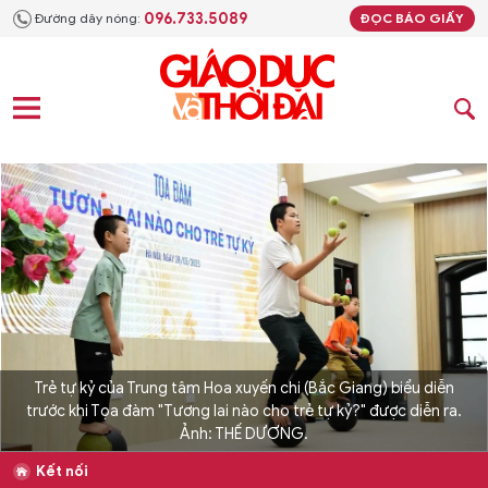
096.733.5089
Đường dây nóng:
ĐỌC BÁO GIẤY
Trẻ tự kỷ của Trung tâm Hoa xuyến chi (Bắc Giang) biểu diễn
trước khi Tọa đàm "Tương lai nào cho trẻ tự kỷ?" được diễn ra.
Ảnh: THẾ DƯƠNG.
Kết nối