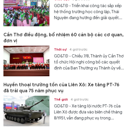
GD&TĐ - Triển khai công tác sắp xếp
hệ thống trường học công lập, Thái
Nguyên đang hướng đến giải quyết...
Cần Thơ điều động, bổ nhiệm 60 cán bộ các cơ quan,
đơn vị
Thời sự
4 giờ trước
GD&TĐ - Chiều 7/8, Thành ủy Cần Thơ
tổ chức Hội nghị công bố các quyết
định của Ban Thường vụ Thành ủy về...
Huyền thoại trường tồn của Liên Xô: Xe tăng PT-76
đã trải qua 75 năm phục vụ
Thế giới
4 giờ trước
GD&TĐ - Xe tăng lội nước PT-76 của
Liên Xô được đưa vào biên chế tháng
8/1951, vẫn đang phục vụ trong...