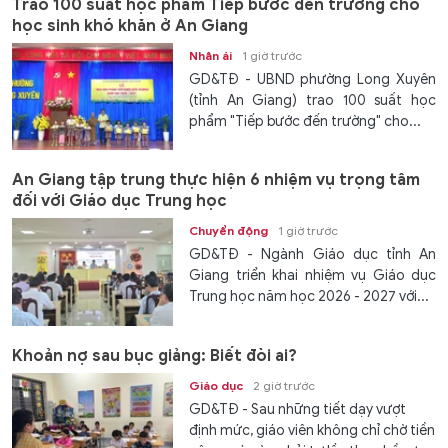
Trao 100 suất học phẩm Tiếp bước đến trường cho
học sinh khó khăn ở An Giang
Nhân ái
1 giờ trước
GD&TĐ - UBND phường Long Xuyên
(tỉnh An Giang) trao 100 suất học
phẩm "Tiếp bước đến trường" cho...
An Giang tập trung thực hiện 6 nhiệm vụ trọng tâm
đối với Giáo dục Trung học
Chuyển động
1 giờ trước
GD&TĐ - Ngành Giáo dục tỉnh An
Giang triển khai nhiệm vụ Giáo dục
Trung học năm học 2026 - 2027 với...
Khoản nợ sau bục giảng: Biết đòi ai?
Giáo dục
2 giờ trước
GD&TĐ - Sau những tiết dạy vượt
định mức, giáo viên không chỉ chờ tiền