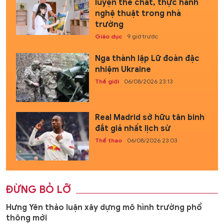
luyện thể chất, thực hành
nghệ thuật trong nhà
trường
Giáo dục
9 giờ trước
Nga thành lập Lữ đoàn đặc
nhiệm Ukraine
Thế giới
06/08/2026 23:13
Real Madrid sở hữu tân binh
đắt giá nhất lịch sử
Thể thao
06/08/2026 23:03
ĐỪNG BỎ LỠ
Hưng Yên thảo luận xây dựng mô hình trường phổ
thông mới