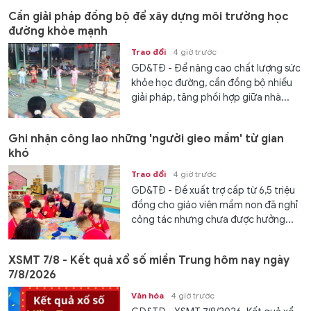
Cần giải pháp đồng bộ để xây dựng môi trường học
đường khỏe mạnh
Trao đổi
4 giờ trước
GD&TĐ - Để nâng cao chất lượng sức
khỏe học đường, cần đồng bộ nhiều
giải pháp, tăng phối hợp giữa nhà...
Ghi nhận công lao những 'người gieo mầm' từ gian
khó
Trao đổi
4 giờ trước
GD&TĐ - Đề xuất trợ cấp từ 6,5 triệu
đồng cho giáo viên mầm non đã nghỉ
công tác nhưng chưa được hưởng...
XSMT 7/8 - Kết quả xổ số miền Trung hôm nay ngày
7/8/2026
Văn hóa
4 giờ trước