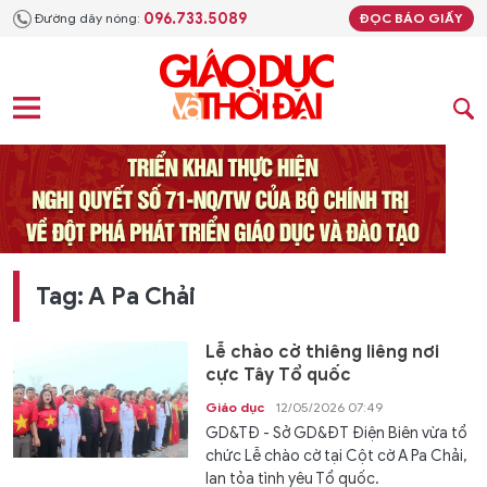
096.733.5089
Đường dây nóng:
ĐỌC BÁO GIẤY
Tag: A Pa Chải
Lễ chào cờ thiêng liêng nơi
cực Tây Tổ quốc
Giáo dục
12/05/2026 07:49
GD&TĐ - Sở GD&ĐT Điện Biên vừa tổ
chức Lễ chào cờ tại Cột cờ A Pa Chải,
lan tỏa tình yêu Tổ quốc.