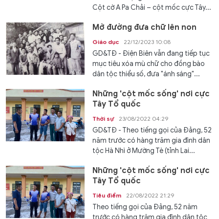
Cột cờ A Pa Chải – cột mốc cực Tây...
Mở đường đưa chữ lên non
Giáo dục
22/12/2023 10:08
GD&TĐ - Điện Biên vẫn đang tiếp tục
mục tiêu xóa mù chữ cho đồng bào
dân tộc thiểu số, đưa "ánh sáng"...
Những 'cột mốc sống' nơi cực
Tây Tổ quốc
Thời sự
23/08/2022 04:29
GD&TĐ - Theo tiếng gọi của Đảng, 52
năm trước có hàng trăm gia đình dân
tộc Hà Nhì ở Mường Tè (tỉnh Lai...
Những 'cột mốc sống' nơi cực
Tây Tổ quốc
Tiêu điểm
22/08/2022 21:29
Theo tiếng gọi của Đảng, 52 năm
trước có hàng trăm gia đình dân tộc