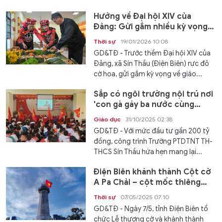
Hướng về Đại hội XIV của
Đảng: Gửi gắm nhiều kỳ vọng
từ vùng cực Tây Tổ quốc
Thời sự
19/01/2026 10:08
GD&TĐ - Trước thềm Đại hội XIV của
Đảng, xã Sín Thầu (Điện Biên) rực đỏ
cờ hoa, gửi gắm kỳ vọng về giáo...
Sắp có ngôi trường nội trú nơi
'con gà gáy ba nước cùng
nghe'
Giáo dục
31/10/2025 02:38
GD&TĐ - Với mức đầu tư gần 200 tỷ
đồng, công trình Trường PTDTNT TH-
THCS Sín Thầu hứa hẹn mang lại...
Điện Biên khánh thành Cột cờ
A Pa Chải – cột mốc thiêng
liêng của Tổ quốc
Thời sự
07/05/2025 07:10
GD&TĐ - Ngày 7/5, tỉnh Điện Biên tổ
chức Lễ thượng cờ và khánh thành