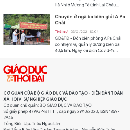
Hà Nhì ở Mường Tè (tỉnh Lai Châu...
Chuyện ở ngã ba biên giới A Pa
Chải
Thời sự
03/01/2021 10:04
GD&TĐ - Đồn biên phòng A Pa Chải
có nhiệm vụ quản lý đường biên dài
40,5 km. Ngay khi dịch Covid-19...
CƠ QUAN CỦA BỘ GIÁO DỤC VÀ ĐÀO TẠO - DIỄN ĐÀN TOÀN
XÃ HỘI VÌ SỰ NGHIỆP GIÁO DỤC
Cơ quan chủ quản: BỘ GIÁO DỤC VÀ ĐÀO TẠO
Số giấy phép 479/GP-BTTTT, cấp ngày 29/10/2020, ISSN 1859-
2945
Tổng Biên tập: Triệu Ngọc Lâm
Phó Tổng Biên tập: Dương Thanh Hương - Nguyễn Đức Tuân