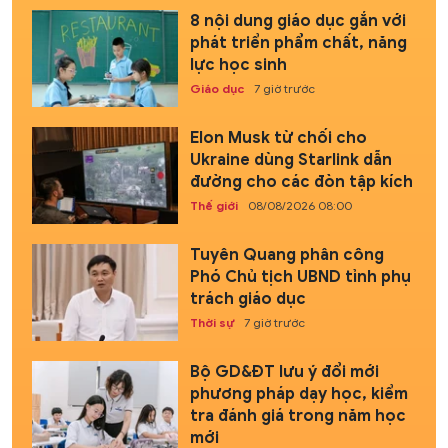
8 nội dung giáo dục gắn với
phát triển phẩm chất, năng
lực học sinh
Giáo dục
7 giờ trước
Elon Musk từ chối cho
Ukraine dùng Starlink dẫn
đường cho các đòn tập kích
Thế giới
08/08/2026 08:00
Tuyên Quang phân công
Phó Chủ tịch UBND tỉnh phụ
trách giáo dục
Thời sự
7 giờ trước
Bộ GD&ĐT lưu ý đổi mới
phương pháp dạy học, kiểm
tra đánh giá trong năm học
mới