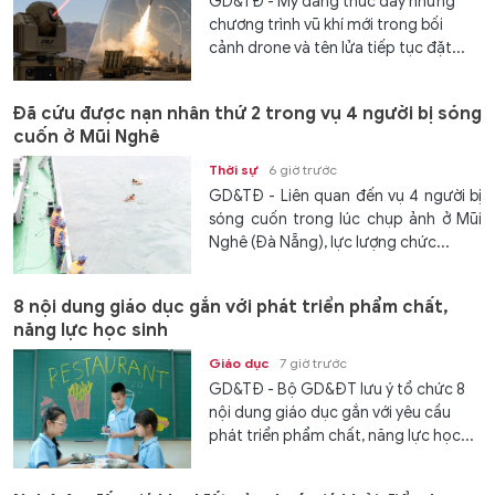
GD&TĐ - Mỹ đang thúc đẩy những
chương trình vũ khí mới trong bối
cảnh drone và tên lửa tiếp tục đặt...
Đã cứu được nạn nhân thứ 2 trong vụ 4 người bị sóng
cuốn ở Mũi Nghê
Thời sự
6 giờ trước
GD&TĐ - Liên quan đến vụ 4 người bị
sóng cuốn trong lúc chụp ảnh ở Mũi
Nghê (Đà Nẵng), lực lượng chức...
8 nội dung giáo dục gắn với phát triển phẩm chất,
năng lực học sinh
Giáo dục
7 giờ trước
GD&TĐ - Bộ GD&ĐT lưu ý tổ chức 8
nội dung giáo dục gắn với yêu cầu
phát triển phẩm chất, năng lực học...