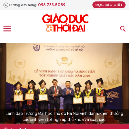
096.733.5089
Đường dây nóng:
ĐỌC BÁO GIẤY
Lãnh đạo Trường Đại học Thủ đô Hà Nội vinh danh, khen thưởng
các sinh viên tốt nghiệp thủ khoa và xuất sắc.