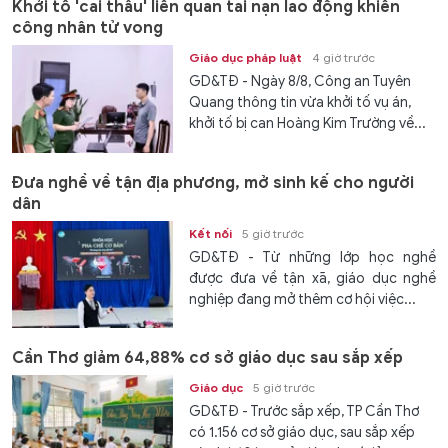
Khởi tố 'cai thầu' liên quan tai nạn lao động khiến
công nhân tử vong
Giáo dục pháp luật
4 giờ trước
GD&TĐ - Ngày 8/8, Công an Tuyên
Quang thông tin vừa khởi tố vụ án,
khởi tố bị can Hoàng Kim Trường về...
Đưa nghề về tận địa phương, mở sinh kế cho người
dân
Kết nối
5 giờ trước
GD&TĐ - Từ những lớp học nghề
được đưa về tận xã, giáo dục nghề
nghiệp đang mở thêm cơ hội việc...
Cần Thơ giảm 64,88% cơ sở giáo dục sau sắp xếp
Giáo dục
5 giờ trước
GD&TĐ - Trước sắp xếp, TP Cần Thơ
có 1.156 cơ sở giáo dục, sau sắp xếp