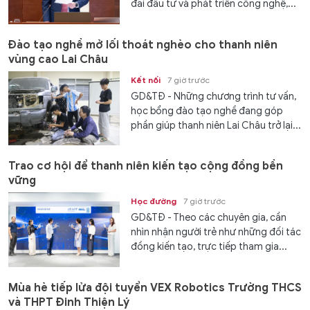
đãi đầu tư và phát triển công nghệ,...
Đào tạo nghề mở lối thoát nghèo cho thanh niên
vùng cao Lai Châu
Kết nối
7 giờ trước
GD&TĐ - Những chương trình tư vấn,
học bổng đào tạo nghề đang góp
phần giúp thanh niên Lai Châu trở lại...
Trao cơ hội để thanh niên kiến tạo cộng đồng bền
vững
Học đường
7 giờ trước
GD&TĐ - Theo các chuyên gia, cần
nhìn nhận người trẻ như những đối tác
đồng kiến tạo, trực tiếp tham gia...
Mùa hè tiếp lửa đội tuyển VEX Robotics Trường THCS
và THPT Đinh Thiện Lý