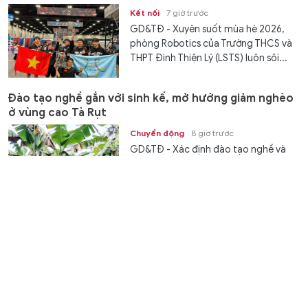
Kết nối
7 giờ trước
GD&TĐ - ​​Xuyên suốt mùa hè 2026,
phòng Robotics của Trường THCS và
THPT Đinh Thiện Lý (LSTS) luôn sôi...
Đào tạo nghề gắn với sinh kế, mở hướng giảm nghèo
ở vùng cao Tà Rụt
Chuyển động
8 giờ trước
GD&TĐ - Xác định đào tạo nghề và
giải quyết việc làm là chìa khoá then
chốt để giảm nghèo bền vững, xã Tà...
XSMT 8/8 - Kết quả xổ số miền Trung hôm nay ngày
8/8/2026
Văn hóa
8 giờ trước
GD&TĐ - XSMT 8/8/2026. Kết quả xổ
số hôm nay ngày 8/8. Trực tiếp
KQXSMT 8/8. KQXSMT 8/8. Kết quả...