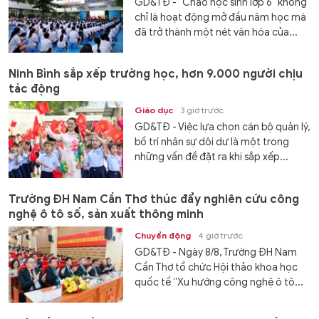
GD&TĐ - "Chào học sinh lớp 6" không
chỉ là hoạt động mở đầu năm học mà
đã trở thành một nét văn hóa của...
Ninh Bình sắp xếp trường học, hơn 9.000 người chịu
tác động
Giáo dục
3 giờ trước
GD&TĐ - Việc lựa chọn cán bộ quản lý,
bố trí nhân sự dôi dư là một trong
những vấn đề đặt ra khi sắp xếp...
Trường ĐH Nam Cần Thơ thúc đẩy nghiên cứu công
nghệ ô tô số, sản xuất thông minh
Chuyển động
4 giờ trước
GD&TĐ - Ngày 8/8, Trường ĐH Nam
Cần Thơ tổ chức Hội thảo khoa học
quốc tế “Xu hướng công nghệ ô tô...