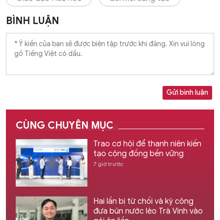
BÌNH LUẬN
Gửi bình luận
CÙNG CHUYÊN MỤC
Trao cơ hội để thanh niên kiến
tạo cộng đồng bền vững
7 giờ trước
Hai lần bị từ chối và kỳ công
đưa bún nước lèo Trà Vinh vào