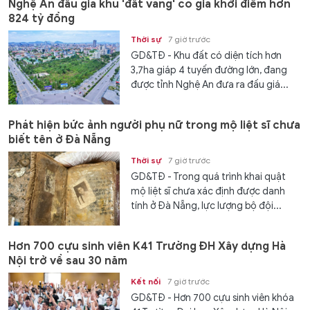
Nghệ An đấu giá khu 'đất vàng' có giá khởi điểm hơn
824 tỷ đồng
Thời sự
7 giờ trước
GD&TĐ - Khu đất có diện tích hơn
3,7ha giáp 4 tuyến đường lớn, đang
được tỉnh Nghệ An đưa ra đấu giá...
Phát hiện bức ảnh người phụ nữ trong mộ liệt sĩ chưa
biết tên ở Đà Nẵng
Thời sự
7 giờ trước
GD&TĐ - Trong quá trình khai quật
mộ liệt sĩ chưa xác định được danh
tính ở Đà Nẵng, lực lượng bộ đội...
Hơn 700 cựu sinh viên K41 Trường ĐH Xây dựng Hà
Nội trở về sau 30 năm
Kết nối
7 giờ trước
GD&TĐ - Hơn 700 cựu sinh viên khóa