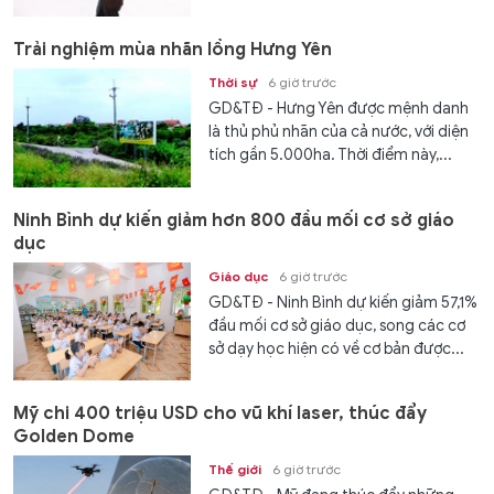
Trải nghiệm mùa nhãn lồng Hưng Yên
Thời sự
6 giờ trước
GD&TĐ - Hưng Yên được mệnh danh
là thủ phủ nhãn của cả nước, với diện
tích gần 5.000ha. Thời điểm này,...
Ninh Bình dự kiến giảm hơn 800 đầu mối cơ sở giáo
dục
Giáo dục
6 giờ trước
GD&TĐ - Ninh Bình dự kiến giảm 57,1%
đầu mối cơ sở giáo dục, song các cơ
sở dạy học hiện có về cơ bản được...
Mỹ chi 400 triệu USD cho vũ khí laser, thúc đẩy
Golden Dome
Thế giới
6 giờ trước