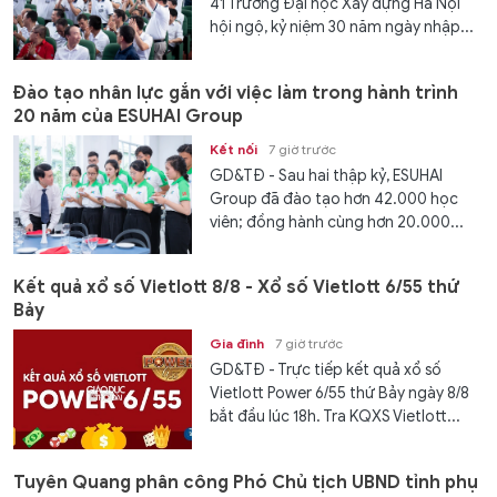
41 Trường Đại học Xây dựng Hà Nội
hội ngộ, kỷ niệm 30 năm ngày nhập...
Đào tạo nhân lực gắn với việc làm trong hành trình
20 năm của ESUHAI Group
Kết nối
7 giờ trước
GD&TĐ - Sau hai thập kỷ, ESUHAI
Group đã đào tạo hơn 42.000 học
viên; đồng hành cùng hơn 20.000...
Kết quả xổ số Vietlott 8/8 - Xổ số Vietlott 6/55 thứ
Bảy
Gia đình
7 giờ trước
GD&TĐ - Trực tiếp kết quả xổ số
Vietlott Power 6/55 thứ Bảy ngày 8/8
bắt đầu lúc 18h. Tra KQXS Vietlott...
Tuyên Quang phân công Phó Chủ tịch UBND tỉnh phụ