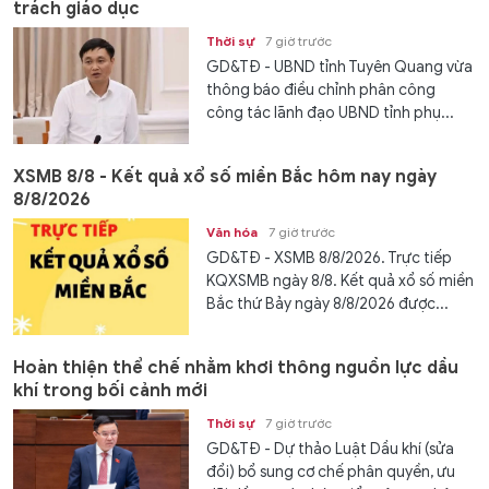
trách giáo dục
Thời sự
7 giờ trước
GD&TĐ - UBND tỉnh Tuyên Quang vừa
thông báo điều chỉnh phân công
công tác lãnh đạo UBND tỉnh phụ...
XSMB 8/8 - Kết quả xổ số miền Bắc hôm nay ngày
8/8/2026
Văn hóa
7 giờ trước
GD&TĐ - XSMB 8/8/2026. Trực tiếp
KQXSMB ngày 8/8. Kết quả xổ số miền
Bắc thứ Bảy ngày 8/8/2026 được...
Hoàn thiện thể chế nhằm khơi thông nguồn lực dầu
khí trong bối cảnh mới
Thời sự
7 giờ trước
GD&TĐ - Dự thảo Luật Dầu khí (sửa
đổi) bổ sung cơ chế phân quyền, ưu