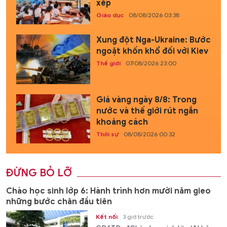
xếp
Giáo dục
08/08/2026 03:38
Xung đột Nga-Ukraine: Bước
ngoặt khốn khổ đối với Kiev
Thế giới
07/08/2026 23:00
Giá vàng ngày 8/8: Trong
nước và thế giới rút ngắn
khoảng cách
Thời sự
08/08/2026 00:32
ĐỪNG BỎ LỠ
Chào học sinh lớp 6: Hành trình hơn mười năm gieo
những bước chân đầu tiên
Kết nối
3 giờ trước