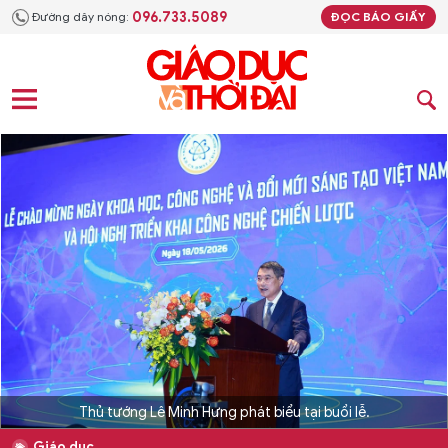
096.733.5089
Đường dây nóng:
ĐỌC BÁO GIẤY
Thủ tướng Lê Minh Hưng phát biểu tại buổi lễ.
Giáo dục