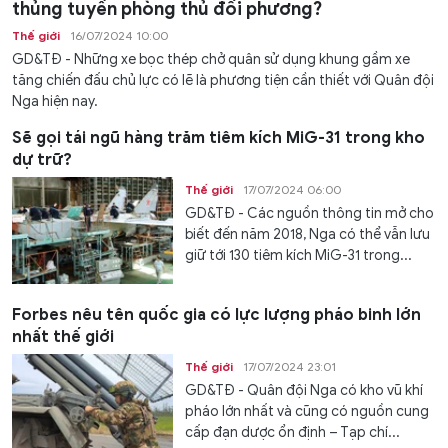
thủng tuyến phòng thủ đối phương?
Thế giới
16/07/2024 10:00
GD&TĐ - Những xe bọc thép chở quân sử dụng khung gầm xe
tăng chiến đấu chủ lực có lẽ là phương tiện cần thiết với Quân đội
Nga hiện nay.
Sẽ gọi tái ngũ hàng trăm tiêm kích MiG-31 trong kho
dự trữ?
Thế giới
17/07/2024 06:00
GD&TĐ - Các nguồn thông tin mở cho
biết đến năm 2018, Nga có thể vẫn lưu
giữ tới 130 tiêm kích MiG-31 trong...
Forbes nêu tên quốc gia có lực lượng pháo binh lớn
nhất thế giới
Thế giới
17/07/2024 23:01
GD&TĐ - Quân đội Nga có kho vũ khí
pháo lớn nhất và cũng có nguồn cung
cấp đạn dược ổn định – Tạp chí...