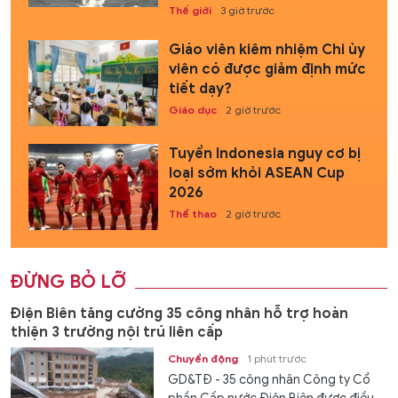
Thế giới
3 giờ trước
Giáo viên kiêm nhiệm Chi ủy
viên có được giảm định mức
tiết dạy?
Giáo dục
2 giờ trước
Tuyển Indonesia nguy cơ bị
loại sớm khỏi ASEAN Cup
2026
Thể thao
2 giờ trước
ĐỪNG BỎ LỠ
Điện Biên tăng cường 35 công nhân hỗ trợ hoàn
thiện 3 trường nội trú liên cấp
Chuyển động
1 phút trước
GD&TĐ - 35 công nhân Công ty Cổ