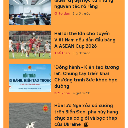
Quản trị đại học từ những
nguyên tắc rõ ràng
Giáo dục
2 giờ trước
Hai lợi thế lớn cho tuyển
Việt Nam nếu dẫn đầu bảng
A ASEAN Cup 2026
Thể thao
5 giờ trước
'Đồng hành - Kiến tạo tương
lai': Chung tay triển khai
Chương trình Sức khỏe học
đường
Sức khoẻ
6 giờ trước
Hỏa lực Nga xóa sổ xuồng
trên Biển Đen, phá hủy hàng
chục xe cơ giới và bọc thép
của Ukraine