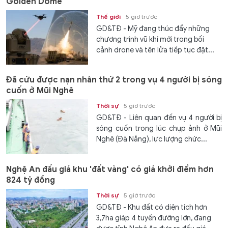
Golden Dome
Thế giới
5 giờ trước
GD&TĐ - Mỹ đang thúc đẩy những
chương trình vũ khí mới trong bối
cảnh drone và tên lửa tiếp tục đặt...
Đã cứu được nạn nhân thứ 2 trong vụ 4 người bị sóng
cuốn ở Mũi Nghê
Thời sự
5 giờ trước
GD&TĐ - Liên quan đến vụ 4 người bị
sóng cuốn trong lúc chụp ảnh ở Mũi
Nghê (Đà Nẵng), lực lượng chức...
Nghệ An đấu giá khu 'đất vàng' có giá khởi điểm hơn
824 tỷ đồng
Thời sự
5 giờ trước
GD&TĐ - Khu đất có diện tích hơn
3,7ha giáp 4 tuyến đường lớn, đang