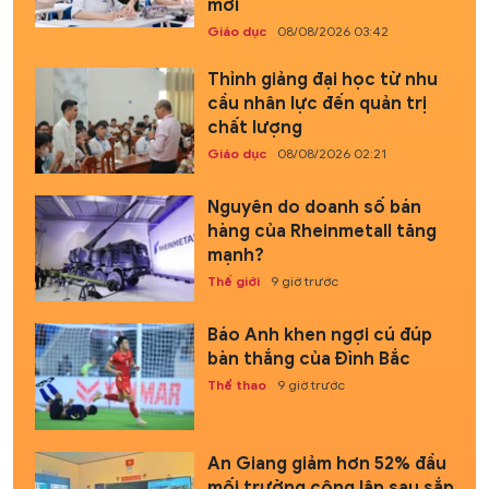
mới
Giáo dục
08/08/2026 03:42
Thỉnh giảng đại học từ nhu
cầu nhân lực đến quản trị
chất lượng
Giáo dục
08/08/2026 02:21
Nguyên do doanh số bán
hàng của Rheinmetall tăng
mạnh?
Thế giới
9 giờ trước
Báo Anh khen ngợi cú đúp
bàn thắng của Đình Bắc
Thể thao
9 giờ trước
An Giang giảm hơn 52% đầu
mối trường công lập sau sắp