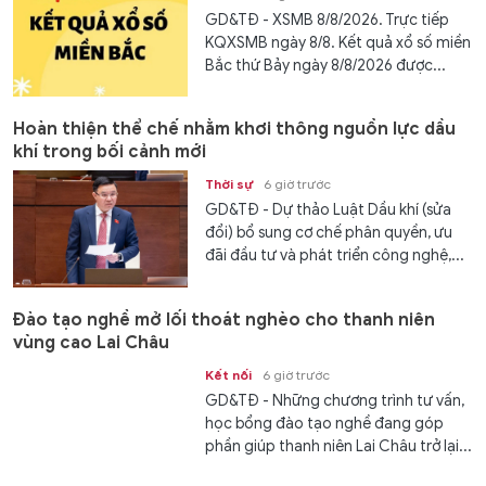
GD&TĐ - XSMB 8/8/2026. Trực tiếp
KQXSMB ngày 8/8. Kết quả xổ số miền
Bắc thứ Bảy ngày 8/8/2026 được...
Hoàn thiện thể chế nhằm khơi thông nguồn lực dầu
khí trong bối cảnh mới
Thời sự
6 giờ trước
GD&TĐ - Dự thảo Luật Dầu khí (sửa
đổi) bổ sung cơ chế phân quyền, ưu
đãi đầu tư và phát triển công nghệ,...
Đào tạo nghề mở lối thoát nghèo cho thanh niên
vùng cao Lai Châu
Kết nối
6 giờ trước
GD&TĐ - Những chương trình tư vấn,
học bổng đào tạo nghề đang góp
phần giúp thanh niên Lai Châu trở lại...