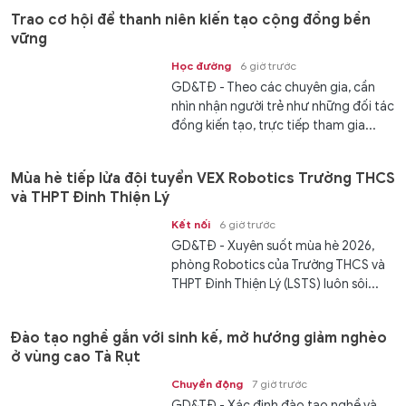
Trao cơ hội để thanh niên kiến tạo cộng đồng bền
vững
Học đường
6 giờ trước
GD&TĐ - Theo các chuyên gia, cần
nhìn nhận người trẻ như những đối tác
đồng kiến tạo, trực tiếp tham gia...
Mùa hè tiếp lửa đội tuyển VEX Robotics Trường THCS
và THPT Đinh Thiện Lý
Kết nối
6 giờ trước
GD&TĐ - ​​Xuyên suốt mùa hè 2026,
phòng Robotics của Trường THCS và
THPT Đinh Thiện Lý (LSTS) luôn sôi...
Đào tạo nghề gắn với sinh kế, mở hướng giảm nghèo
ở vùng cao Tà Rụt
Chuyển động
7 giờ trước
GD&TĐ - Xác định đào tạo nghề và