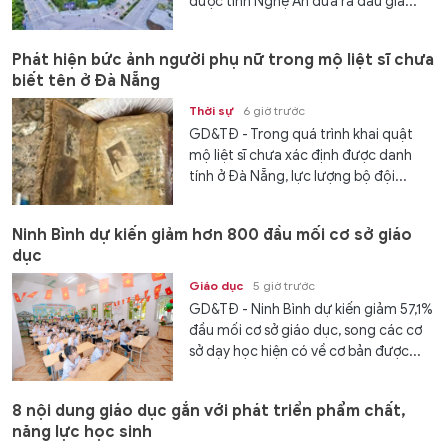
được tỉnh Nghệ An đưa ra đấu giá...
Phát hiện bức ảnh người phụ nữ trong mộ liệt sĩ chưa
biết tên ở Đà Nẵng
Thời sự
6 giờ trước
GD&TĐ - Trong quá trình khai quật
mộ liệt sĩ chưa xác định được danh
tính ở Đà Nẵng, lực lượng bộ đội...
Ninh Bình dự kiến giảm hơn 800 đầu mối cơ sở giáo
dục
Giáo dục
5 giờ trước
GD&TĐ - Ninh Bình dự kiến giảm 57,1%
đầu mối cơ sở giáo dục, song các cơ
sở dạy học hiện có về cơ bản được...
8 nội dung giáo dục gắn với phát triển phẩm chất,
năng lực học sinh