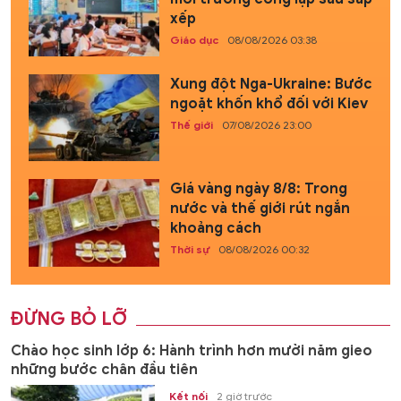
xếp
Giáo dục
08/08/2026 03:38
Xung đột Nga-Ukraine: Bước
ngoặt khốn khổ đối với Kiev
Thế giới
07/08/2026 23:00
Giá vàng ngày 8/8: Trong
nước và thế giới rút ngắn
khoảng cách
Thời sự
08/08/2026 00:32
ĐỪNG BỎ LỠ
Chào học sinh lớp 6: Hành trình hơn mười năm gieo
những bước chân đầu tiên
Kết nối
2 giờ trước