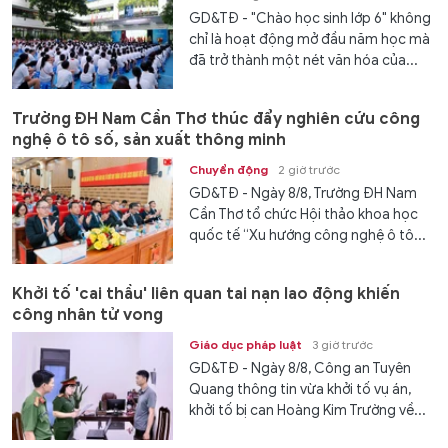
GD&TĐ - "Chào học sinh lớp 6" không
chỉ là hoạt động mở đầu năm học mà
đã trở thành một nét văn hóa của...
Trường ĐH Nam Cần Thơ thúc đẩy nghiên cứu công
nghệ ô tô số, sản xuất thông minh
Chuyển động
2 giờ trước
GD&TĐ - Ngày 8/8, Trường ĐH Nam
Cần Thơ tổ chức Hội thảo khoa học
quốc tế “Xu hướng công nghệ ô tô...
Khởi tố 'cai thầu' liên quan tai nạn lao động khiến
công nhân tử vong
Giáo dục pháp luật
3 giờ trước
GD&TĐ - Ngày 8/8, Công an Tuyên
Quang thông tin vừa khởi tố vụ án,
khởi tố bị can Hoàng Kim Trường về...