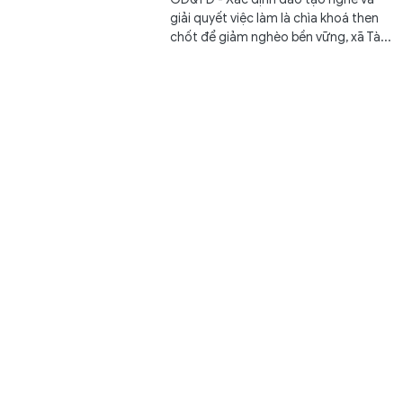
giải quyết việc làm là chìa khoá then
chốt để giảm nghèo bền vững, xã Tà...
XSMT 8/8 - Kết quả xổ số miền Trung hôm nay ngày
8/8/2026
Văn hóa
7 giờ trước
GD&TĐ - XSMT 8/8/2026. Kết quả xổ
số hôm nay ngày 8/8. Trực tiếp
KQXSMT 8/8. KQXSMT 8/8. Kết quả...
Tiếp sức gìn giữ tiếng nói, chữ viết của đồng bào dân
tộc thiểu số ở An Giang
Kết nối
7 giờ trước
GD&TĐ - An Giang hỗ trợ 30.000
đồng/tiết cho người dạy tiếng nói,
chữ viết dân tộc thiểu số tại các cơ...