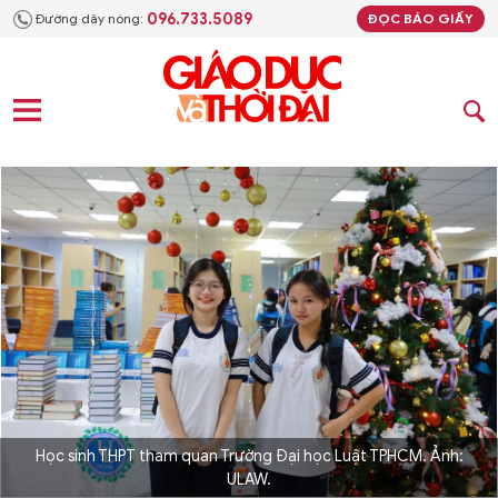
096.733.5089
Đường dây nóng:
ĐỌC BÁO GIẤY
Học sinh THPT tham quan Trường Đại học Luật TPHCM. Ảnh:
ULAW.