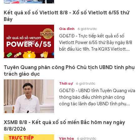
Kết quả xổ số Vietlott 8/8 - Xổ số Vietlott 6/55 thứ
Bảy
Gia đình
6 giờ trước
GD&TĐ - Trực tiếp kết quả xổ số
Vietlott Power 6/55 thứ Bảy ngày 8/8
bắt đầu lúc 18h. Tra KQXS Vietlott...
Tuyên Quang phân công Phó Chủ tịch UBND tỉnh phụ
trách giáo dục
Thời sự
6 giờ trước
GD&TĐ - UBND tỉnh Tuyên Quang vừa
thông báo điều chỉnh phân công
công tác lãnh đạo UBND tỉnh phụ...
XSMB 8/8 - Kết quả xổ số miền Bắc hôm nay ngày
8/8/2026
Văn hóa
6 giờ trước