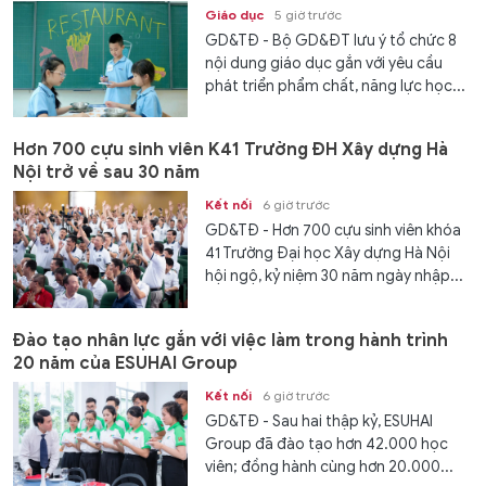
Giáo dục
5 giờ trước
GD&TĐ - Bộ GD&ĐT lưu ý tổ chức 8
nội dung giáo dục gắn với yêu cầu
phát triển phẩm chất, năng lực học...
Hơn 700 cựu sinh viên K41 Trường ĐH Xây dựng Hà
Nội trở về sau 30 năm
Kết nối
6 giờ trước
GD&TĐ - Hơn 700 cựu sinh viên khóa
41 Trường Đại học Xây dựng Hà Nội
hội ngộ, kỷ niệm 30 năm ngày nhập...
Đào tạo nhân lực gắn với việc làm trong hành trình
20 năm của ESUHAI Group
Kết nối
6 giờ trước
GD&TĐ - Sau hai thập kỷ, ESUHAI
Group đã đào tạo hơn 42.000 học
viên; đồng hành cùng hơn 20.000...