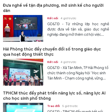
Đưa nghề về tận địa phương, mở sinh kế cho người
dân
Kết nối
4 giờ trước
GD&TĐ - Từ những lớp học nghề
được đưa về tận xã, giáo dục nghề
nghiệp đang mở thêm cơ hội việc...
Hải Phòng thúc đẩy chuyển đổi số trong giáo dục
qua hoạt động thiết thực
Kết nối
4 giờ trước
GD&TĐ - Xã Tân Minh, TP Hải Phòng tổ
chức thành công Ngày hội “Học sinh
Tân Minh - Chạm công nghệ, vững...
TPHCM thúc đẩy phát triển năng lực số, năng lực AI
cho học sinh phổ thông
Trao đổi
5 giờ trước
GD&TĐ - TPHCM đẩy mạnh kết nối