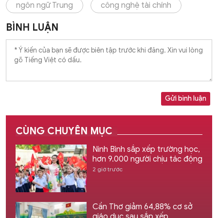
ngôn ngữ Trung
công nghệ tài chính
BÌNH LUẬN
Gửi bình luận
CÙNG CHUYÊN MỤC
Ninh Bình sắp xếp trường học,
hơn 9.000 người chịu tác động
2 giờ trước
Cần Thơ giảm 64,88% cơ sở
giáo dục sau sắp xếp