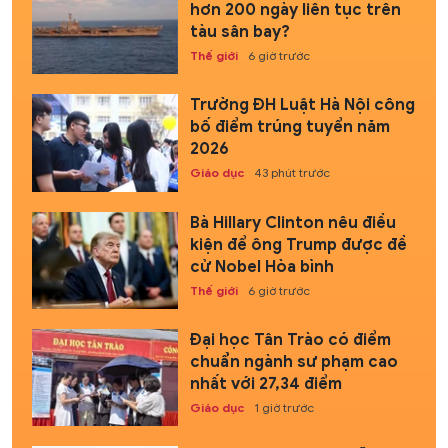
hơn 200 ngày liên tục trên
tàu sân bay?
Thế giới
6 giờ trước
Trường ĐH Luật Hà Nội công
bố điểm trúng tuyển năm
2026
Giáo dục
43 phút trước
Bà Hillary Clinton nêu điều
kiện để ông Trump được đề
cử Nobel Hòa bình
Thế giới
6 giờ trước
Đại học Tân Trào có điểm
chuẩn ngành sư phạm cao
nhất với 27,34 điểm
Giáo dục
1 giờ trước