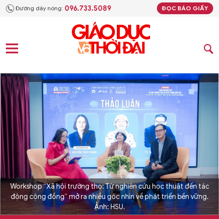
096.733.5089
Đường dây nóng:
ĐỌC BÁO GIẤY
Workshop “Xã hội trường thọ: Từ nghiên cứu học thuật đến tác
động cộng đồng” mở ra nhiều góc nhìn về phát triển bền vững.
Ảnh: HSU.