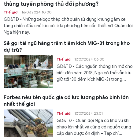
thủng tuyến phòng thủ đối phương?
Thế giới
16/07/2024 10:00
GD&TĐ - Những xe bọc thép chở quân sử dụng khung gầm xe
tăng chiến đấu chủ lực có lẽ là phương tiện cần thiết với Quân đội
Nga hiện nay.
Sẽ gọi tái ngũ hàng trăm tiêm kích MiG-31 trong kho
dự trữ?
Thế giới
17/07/2024 06:00
GD&TĐ - Các nguồn thông tin mở cho
biết đến năm 2018, Nga có thể vẫn lưu
giữ tới 130 tiêm kích MiG-31 trong...
Forbes nêu tên quốc gia có lực lượng pháo binh lớn
nhất thế giới
Thế giới
17/07/2024 23:01
GD&TĐ - Quân đội Nga có kho vũ khí
pháo lớn nhất và cũng có nguồn cung
cấp đạn dược ổn định – Tạp chí...