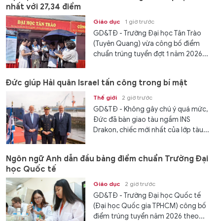
nhất với 27,34 điểm
Giáo dục
1 giờ trước
GD&TĐ - Trường Đại học Tân Trào
(Tuyên Quang) vừa công bố điểm
chuẩn trúng tuyển đợt 1 năm 2026...
Đức giúp Hải quân Israel tấn công trong bí mật
Thế giới
2 giờ trước
GD&TĐ - Không gây chú ý quá mức,
Đức đã bàn giao tàu ngầm INS
Drakon, chiếc mới nhất của lớp tàu...
Ngôn ngữ Anh dẫn đầu bảng điểm chuẩn Trường Đại
học Quốc tế
Giáo dục
2 giờ trước
GD&TĐ - Trường Đại học Quốc tế
(Đại học Quốc gia TPHCM) công bố
điểm trúng tuyển năm 2026 theo...