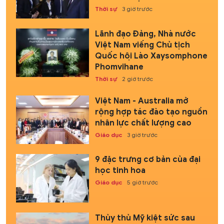
Thời sự
3 giờ trước
Lãnh đạo Đảng, Nhà nước
Việt Nam viếng Chủ tịch
Quốc hội Lào Xaysomphone
Phomvihane
Thời sự
2 giờ trước
Việt Nam - Australia mở
rộng hợp tác đào tạo nguồn
nhân lực chất lượng cao
Giáo dục
3 giờ trước
9 đặc trưng cơ bản của đại
học tinh hoa
Giáo dục
5 giờ trước
Thủy thủ Mỹ kiệt sức sau