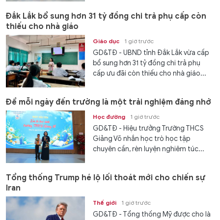
Đắk Lắk bổ sung hơn 31 tỷ đồng chi trả phụ cấp còn
thiếu cho nhà giáo
Giáo dục
1 giờ trước
GD&TĐ - UBND tỉnh Đắk Lắk vừa cấp
bổ sung hơn 31 tỷ đồng chi trả phụ
cấp ưu đãi còn thiếu cho nhà giáo...
Để mỗi ngày đến trường là một trải nghiệm đáng nhớ
Học đường
1 giờ trước
GD&TĐ - Hiệu trưởng Trường THCS
Giảng Võ nhắn học trò học tập
chuyên cần, rèn luyện nghiêm túc...
Tổng thống Trump hé lộ lối thoát mới cho chiến sự
Iran
Thế giới
1 giờ trước
GD&TĐ - Tổng thống Mỹ được cho là