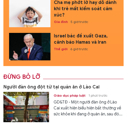
Cha mẹ phớt lờ hay dỗ dành
khi trẻ mất kiểm soát cảm
xúc?
Gia đình
5 giờ trước
Israel bác đề xuất Gaza,
cảnh báo Hamas và Iran
Thế giới
6 giờ trước
ĐỪNG BỎ LỠ
Người đàn ông đột tử tại quán ăn ở Lào Cai
Giáo dục pháp luật
1 phút trước
GD&TĐ - Một người đàn ông ở Lào
Cai xuất hiện biểu hiện bất thường về
sức khỏe khi đang ở quán ăn, sau đó...