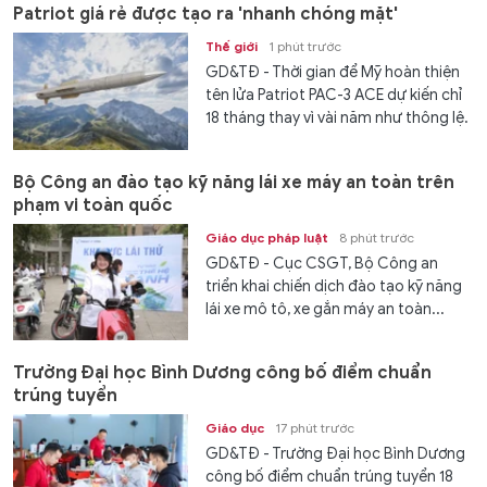
Patriot giá rẻ được tạo ra 'nhanh chóng mặt'
Thế giới
1 phút trước
GD&TĐ - Thời gian để Mỹ hoàn thiện
tên lửa Patriot PAC-3 ACE dự kiến chỉ
18 tháng thay vì vài năm như thông lệ.
Bộ Công an đào tạo kỹ năng lái xe máy an toàn trên
phạm vi toàn quốc
Giáo dục pháp luật
8 phút trước
GD&TĐ - Cục CSGT, Bộ Công an
triển khai chiến dịch đào tạo kỹ năng
lái xe mô tô, xe gắn máy an toàn...
Trường Đại học Bình Dương công bố điểm chuẩn
trúng tuyển
Giáo dục
17 phút trước
GD&TĐ - Trường Đại học Bình Dương
công bố điểm chuẩn trúng tuyển 18