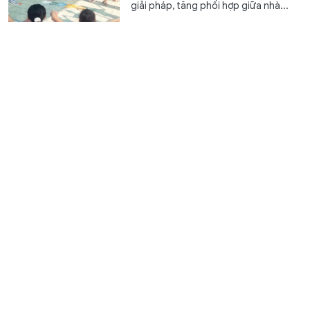
giải pháp, tăng phối hợp giữa nhà...
Ghi nhận công lao những 'người gieo mầm' từ gian
khó
Trao đổi
6 giờ trước
GD&TĐ - Đề xuất trợ cấp từ 6,5 triệu
đồng cho giáo viên mầm non đã nghỉ
công tác nhưng chưa được hưởng...
XSMT 7/8 - Kết quả xổ số miền Trung hôm nay ngày
7/8/2026
Văn hóa
6 giờ trước
GD&TĐ - XSMT 7/8/2026. Kết quả xổ
số hôm nay ngày 7/8. Trực tiếp
KQXSMT 7/8. KQXSMT 7/8. Kết quả...
Bộ trưởng Hoàng Minh Sơn đề nghị mở rộng học
bổng ở các lĩnh vực trọng điểm