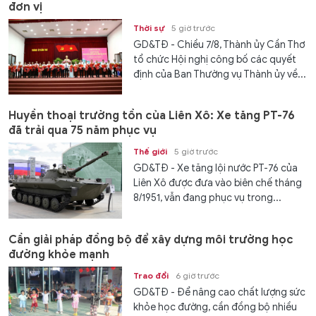
đơn vị
Thời sự
5 giờ trước
GD&TĐ - Chiều 7/8, Thành ủy Cần Thơ
tổ chức Hội nghị công bố các quyết
định của Ban Thường vụ Thành ủy về...
Huyền thoại trường tồn của Liên Xô: Xe tăng PT-76
đã trải qua 75 năm phục vụ
Thế giới
5 giờ trước
GD&TĐ - Xe tăng lội nước PT-76 của
Liên Xô được đưa vào biên chế tháng
8/1951, vẫn đang phục vụ trong...
Cần giải pháp đồng bộ để xây dựng môi trường học
đường khỏe mạnh
Trao đổi
6 giờ trước
GD&TĐ - Để nâng cao chất lượng sức
khỏe học đường, cần đồng bộ nhiều