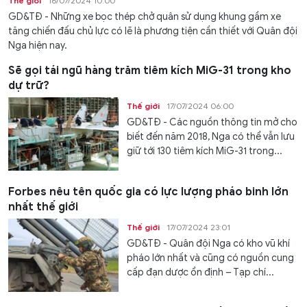
Thế giới
16/07/2024 10:00
GD&TĐ - Những xe bọc thép chở quân sử dụng khung gầm xe
tăng chiến đấu chủ lực có lẽ là phương tiện cần thiết với Quân đội
Nga hiện nay.
Sẽ gọi tái ngũ hàng trăm tiêm kích MiG-31 trong kho
dự trữ?
Thế giới
17/07/2024 06:00
GD&TĐ - Các nguồn thông tin mở cho
biết đến năm 2018, Nga có thể vẫn lưu
giữ tới 130 tiêm kích MiG-31 trong...
Forbes nêu tên quốc gia có lực lượng pháo binh lớn
nhất thế giới
Thế giới
17/07/2024 23:01
GD&TĐ - Quân đội Nga có kho vũ khí
pháo lớn nhất và cũng có nguồn cung
cấp đạn dược ổn định – Tạp chí...