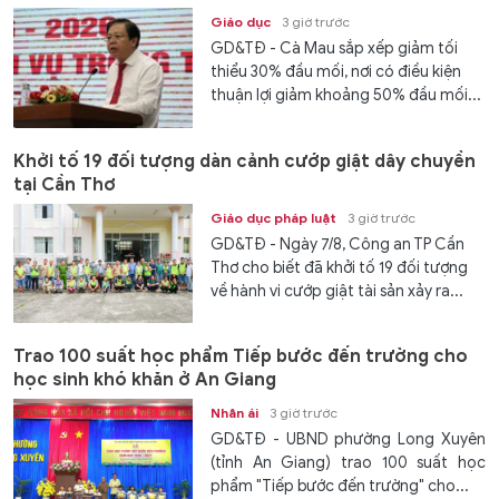
Giáo dục
3 giờ trước
GD&TĐ - Cà Mau sắp xếp giảm tối
thiểu 30% đầu mối, nơi có điều kiện
thuận lợi giảm khoảng 50% đầu mối...
Khởi tố 19 đối tượng dàn cảnh cướp giật dây chuyền
tại Cần Thơ
Giáo dục pháp luật
3 giờ trước
GD&TĐ - Ngày 7/8, Công an TP Cần
Thơ cho biết đã khởi tố 19 đối tượng
về hành vi cướp giật tài sản xảy ra...
Trao 100 suất học phẩm Tiếp bước đến trường cho
học sinh khó khăn ở An Giang
Nhân ái
3 giờ trước
GD&TĐ - UBND phường Long Xuyên
(tỉnh An Giang) trao 100 suất học
phẩm "Tiếp bước đến trường" cho...