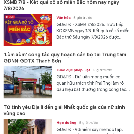
XSMB 7/8 - Kết quả xổ số miền Bắc hôm nay ngày
7/8/2026
Văn hóa
5 giờ trước
GD&TĐ - XSMB 7/8/2026. Trực tiếp
KQXSMB ngày 7/8. Kết quả xổ số miền
Bắc thứ Sáu ngày 7/8/2026 được...
'Lùm xùm' công tác quy hoạch cán bộ tại Trung tâm
GDNN-GDTX Thanh Sơn
Giáo dục pháp luật
5 giờ trước
GD&TĐ - Dư luận mong muốn cơ
quan hữu trách tỉnh Phú Thọ làm rõ
dấu hiệu bất thường trong công tác...
Từ tình yêu Địa lí đến giải Nhất quốc gia của nữ sinh
vùng cao
Học đường
5 giờ trước
GD&TĐ - Với niềm say mê học tập,