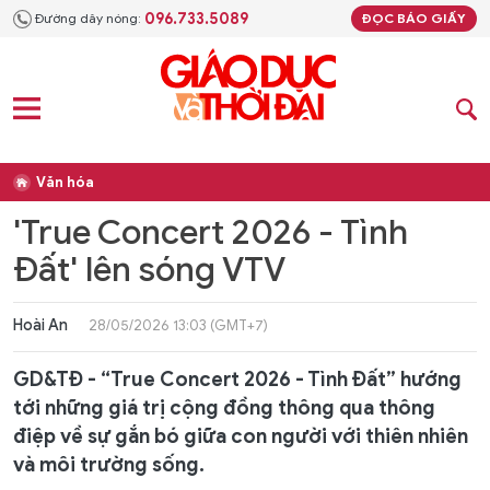
096.733.5089
Đường dây nóng:
ĐỌC BÁO GIẤY
Văn hóa
'True Concert 2026 - Tình
Đất' lên sóng VTV
Hoài An
28/05/2026 13:03 (GMT+7)
GD&TĐ - “True Concert 2026 - Tình Đất” hướng
tới những giá trị cộng đồng thông qua thông
điệp về sự gắn bó giữa con người với thiên nhiên
và môi trường sống.