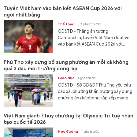
Tuyển Việt Nam vào bán kết ASEAN Cup 2026 với
ngôi nhất bảng
Thể thao
50 phút trước
GD&TĐ - Thắng ấn tượng
Campuchia, tuyển Việt Nam đoạt vé
vào bán kết ASEAN Cup 2026 với...
Phú Thọ xây dựng bổ sung phương án mỗi xã không
quá 3 đầu mối trường công lập
Giáo dục
1 giờ trước
GD&TĐ - Sở GD&ĐT Phú Thọ yêu cầu
các xã, phường khẩn trương xây dựng
phương án dự phòng sắp xếp mạng...
Việt Nam giành 7 huy chương tại Olympic Trí tuệ nhân
tạo quốc tế 2026
Học đường
1 giờ trước