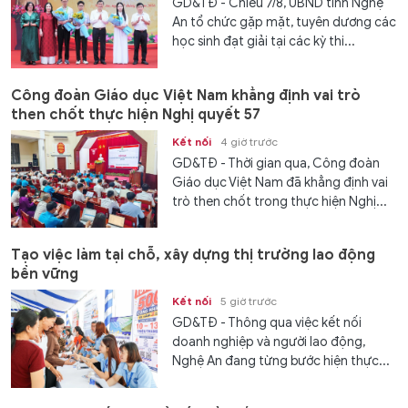
GD&TĐ - Chiều 7/8, UBND tỉnh Nghệ
An tổ chức gặp mặt, tuyên dương các
học sinh đạt giải tại các kỳ thi...
Công đoàn Giáo dục Việt Nam khẳng định vai trò
then chốt thực hiện Nghị quyết 57
Kết nối
4 giờ trước
GD&TĐ - Thời gian qua, Công đoàn
Giáo dục Việt Nam đã khẳng định vai
trò then chốt trong thực hiện Nghị...
Tạo việc làm tại chỗ, xây dựng thị trường lao động
bền vững
Kết nối
5 giờ trước
GD&TĐ - Thông qua việc kết nối
doanh nghiệp và người lao động,
Nghệ An đang từng bước hiện thực...