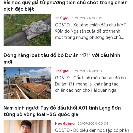
Bài học quý giá từ phương tiện chủ chốt trong chiến
dịch đặc biệt
Thế giới
19/07/2024 00:00
GD&TĐ - Xe tăng chiến đấu chủ lực T-
90M do Nga sản xuất đã trở thành
một trong những phương tiện chủ...
Đóng hàng loạt tàu đổ bộ Dự án 11711 với cấu hình
mới
Thế giới
19/07/2024 08:00
GD&TĐ - Cấu hình mới của tàu đổ bộ
Dự án 11711 mang lại khả năng tác
chiến cao hơn cho Hải quân Nga.
Nam sinh người Tày đỗ đầu khối A01 tỉnh Lạng Sơn
từng bỏ vòng loại HSG quốc gia
Học đường
20/07/2024 00:04
GD&TĐ - Dù điều kiện học tập có phần