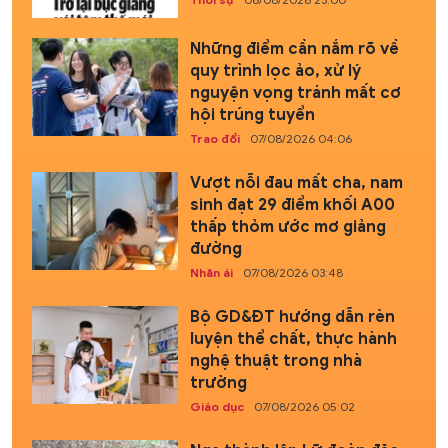
Những điểm cần nắm rõ về
quy trình lọc ảo, xử lý
nguyện vọng tránh mất cơ
hội trúng tuyển
Trao đổi
07/08/2026 04:06
Vượt nỗi đau mất cha, nam
sinh đạt 29 điểm khối A00
thấp thỏm ước mơ giảng
đường
Nhân ái
07/08/2026 03:48
Bộ GD&ĐT hướng dẫn rèn
luyện thể chất, thực hành
nghệ thuật trong nhà
trường
Giáo dục
07/08/2026 05:02