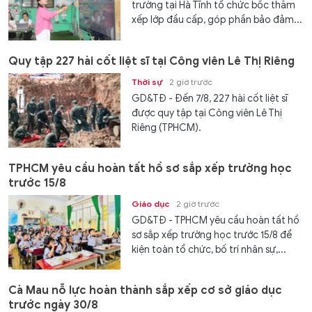
trường tại Hà Tĩnh tổ chức bốc thăm
xếp lớp đầu cấp, góp phần bảo đảm...
Quy tập 227 hài cốt liệt sĩ tại Công viên Lê Thị Riêng
Thời sự
2 giờ trước
GD&TĐ - Đến 7/8, 227 hài cốt liệt sĩ
được quy tập tại Công viên Lê Thị
Riêng (TPHCM).
TPHCM yêu cầu hoàn tất hồ sơ sắp xếp trường học
trước 15/8
Giáo dục
2 giờ trước
GD&TĐ - TPHCM yêu cầu hoàn tất hồ
sơ sắp xếp trường học trước 15/8 để
kiện toàn tổ chức, bố trí nhân sự,...
Cà Mau nỗ lực hoàn thành sắp xếp cơ sở giáo dục
trước ngày 30/8