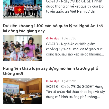
GD&TĐ - Ngày 7/8, Bộ GD&ĐT nhận
được thông tin về kết quả thi của Đội
tuyển quốc gia Việt Nam dự thi...
Dự kiến khoảng 1.100 cán bộ quản lý tại Nghệ An trở
lại công tác giảng dạy
Giáo dục
1 giờ trước
GD&TĐ - Nghệ An dự kiến giảm
khoảng 47% đầu mối cơ sở giáo dục
công lập, sau sắp xếp sẽ có khoảng...
Hưng Yên thảo luận xây dựng mô hình trường phổ
thông mới
Giáo dục
1 giờ trước
GD&TĐ - Chiều 7/8, Sở GD&ĐT Hưng
Yên tổ chức Hội thảo khoa học về xây
dựng mô hình trường phổ thông...