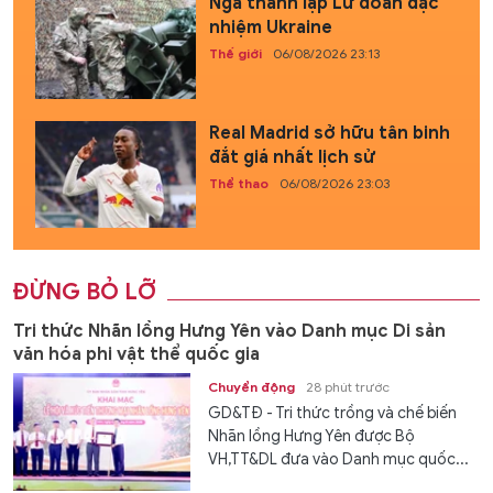
Nga thành lập Lữ đoàn đặc
nhiệm Ukraine
Thế giới
06/08/2026 23:13
Real Madrid sở hữu tân binh
đắt giá nhất lịch sử
Thể thao
06/08/2026 23:03
ĐỪNG BỎ LỠ
Tri thức Nhãn lồng Hưng Yên vào Danh mục Di sản
văn hóa phi vật thể quốc gia
Chuyển động
28 phút trước
GD&TĐ - Tri thức trồng và chế biến
Nhãn lồng Hưng Yên được Bộ
VH,TT&DL đưa vào Danh mục quốc...