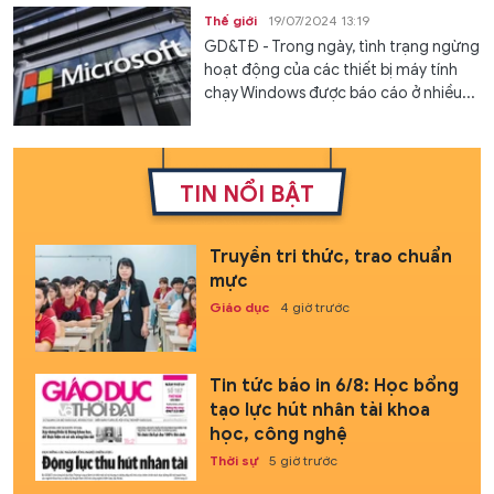
Thế giới
19/07/2024 13:19
GD&TĐ - Trong ngày, tình trạng ngừng
hoạt động của các thiết bị máy tính
chạy Windows được báo cáo ở nhiều...
TIN NỔI BẬT
Truyền tri thức, trao chuẩn
mực
Giáo dục
4 giờ trước
Tin tức báo in 6/8: Học bổng
tạo lực hút nhân tài khoa
học, công nghệ
Thời sự
5 giờ trước