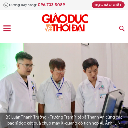
096.733.5089
Đường dây nóng:
ĐỌC BÁO GIẤY
BS Luân Thanh Trường - Trưởng Trạm Y tế xã Thạnh An cùng các
bác sĩ đọc kết quả chụp máy X-quang có tích hợp AI. Ảnh: L.N