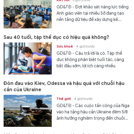
GD&TĐ - Đợt khảo sát năng lực tiếng
Anh giáo viên tại nhiều Sở đang tạo
nền tảng dữ liệu để xây dựng kế...
Sau 40 tuổi, tập thể dục có hiệu quả không?
Sức khoẻ
4 giờ trước
GD&TĐ - Câu trả lời là có. Tập thể
dục không phân biệt tuổi tác, càng
bắt đầu sớm, lợi ích càng nhiều.
Đòn đau vào Kiev, Odessa và hậu quả với chuỗi hậu
cần của Ukraine
Thế giới
4 giờ trước
GD&TĐ - Các cuộc tấn công của Nga
vào hạ tầng hậu cần Ukraine đêm 5/8
ảnh hưởng nghiêm trọng đến chuỗi...