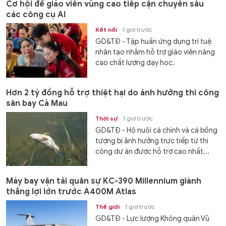
Cơ hội để giáo viên vùng cao tiếp cận chuyên sâu
các công cụ AI
Kết nối
1 giờ trước
GD&TĐ - Tập huấn ứng dụng trí tuệ
nhân tạo nhằm hỗ trợ giáo viên nâng
cao chất lượng dạy học.
Hơn 2 tỷ đồng hỗ trợ thiệt hại do ảnh hưởng thi công
sân bay Cà Mau
Thời sự
1 giờ trước
GD&TĐ - Hộ nuôi cá chình và cá bống
tượng bị ảnh hưởng trực tiếp từ thi
công dự án được hỗ trợ cao nhất...
Máy bay vận tải quân sự KC-390 Millennium giành
thắng lợi lớn trước A400M Atlas
Thế giới
1 giờ trước
GD&TĐ - Lực lượng Không quân Vũ