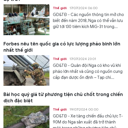
Thế giới
17/07/2024 06:00
GD&TĐ - Các nguồn thông tin mở cho
biết đến năm 2018, Nga có thể vẫn lưu
giữ tới 130 tiêm kích MiG-31 trong...
Forbes nêu tên quốc gia có lực lượng pháo binh lớn
nhất thế giới
Thế giới
17/07/2024 23:01
GD&TĐ - Quân đội Nga có kho vũ khí
pháo lớn nhất và cũng có nguồn cung
cấp đạn dược ổn định – Tạp chí...
Bài học quý giá từ phương tiện chủ chốt trong chiến
dịch đặc biệt
Thế giới
19/07/2024 00:00
GD&TĐ - Xe tăng chiến đấu chủ lực T-
90M do Nga sản xuất đã trở thành