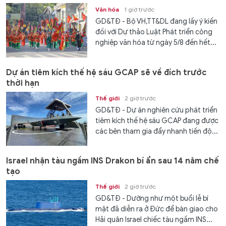
Văn hóa
1 giờ trước
GD&TĐ - Bộ VH,TT&DL đang lấy ý kiến
đối với Dự thảo Luật Phát triển công
nghiệp văn hóa từ ngày 5/8 đến hết...
Dự án tiêm kích thế hệ sáu GCAP sẽ về đích trước
thời hạn
Thế giới
2 giờ trước
GD&TĐ - Dự án nghiên cứu phát triển
tiêm kích thế hệ sáu GCAP đang được
các bên tham gia đẩy nhanh tiến độ...
Israel nhận tàu ngầm INS Drakon bí ẩn sau 14 năm chế
tạo
Thế giới
2 giờ trước
GD&TĐ - Dường như một buổi lễ bí
mật đã diễn ra ở Đức để bàn giao cho
Hải quân Israel chiếc tàu ngầm INS...