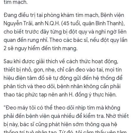
tim mạch.
Đang điều trị tại phòng khám tim mạch, Bệnh viện
Nguyễn Trãi, anh N.Q.H. (45 tuổi, quận Bình Thạnh),
cho biết trước đây từng bị đột qụy và nghi ngờ liên
quan đến rung nhĩ. Theo các bác sĩ, nếu đột qụy lần
2 sẽ nguy hiểm đến tính mạng.
Sau khi được giải thích về cách thức hoạt động,
thiết bị nhỏ, gọn, nhẹ, chỉ cần đeo vào tai, mọi tín
hiệu điện tâm đồ sẽ tự động gửi đến hệ thống để
phân tích và theo dõi, bệnh nhân không cần phải
thao tác phức tạp nên anh H. đồng ý thực hiện.
“Đeo máy tôi có thể theo dõi nhịp tim mà không
phải đến bệnh viện quá nhiều để kiểm tra. Nhờ thiết
bị này, bác sĩ cũng phát hiện sớm thông qua hệ
thống trí tuệ nhân tạo. Từ đó, tôi cảm thấy yên tâm