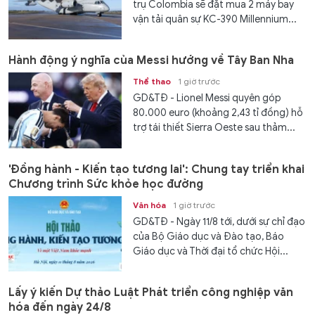
trụ Colombia sẽ đặt mua 2 máy bay
vận tải quân sự KC-390 Millennium...
Hành động ý nghĩa của Messi hướng về Tây Ban Nha
Thể thao
1 giờ trước
GD&TĐ - Lionel Messi quyên góp
80.000 euro (khoảng 2,43 tỉ đồng) hỗ
trợ tái thiết Sierra Oeste sau thảm...
'Đồng hành - Kiến tạo tương lai': Chung tay triển khai
Chương trình Sức khỏe học đường
Văn hóa
1 giờ trước
GD&TĐ - Ngày 11/8 tới, dưới sự chỉ đạo
của Bộ Giáo dục và Đào tạo, Báo
Giáo dục và Thời đại tổ chức Hội...
Lấy ý kiến Dự thảo Luật Phát triển công nghiệp văn
hóa đến ngày 24/8