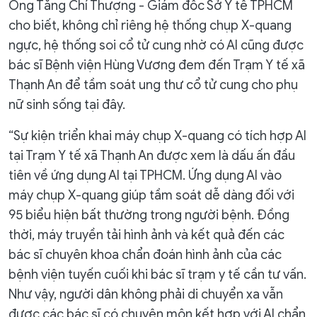
Ông Tăng Chí Thượng - Giám đốc Sở Y tế TPHCM
cho biết, không chỉ riêng hệ thống chụp X-quang
ngực, hệ thống soi cổ tử cung nhờ có AI cũng được
bác sĩ Bệnh viện Hùng Vương đem đến Trạm Y tế xã
Thạnh An để tầm soát ung thư cổ tử cung cho phụ
nữ sinh sống tại đây.
“Sự kiện triển khai máy chụp X-quang có tích hợp AI
tại Trạm Y tế xã Thạnh An được xem là dấu ấn đầu
tiên về ứng dụng AI tại TPHCM. Ứng dụng AI vào
máy chụp X-quang giúp tầm soát dễ dàng đối với
95 biểu hiện bất thường trong người bệnh. Đồng
thời, máy truyền tải hình ảnh và kết quả đến các
bác sĩ chuyên khoa chẩn đoán hình ảnh của các
bệnh viện tuyến cuối khi bác sĩ trạm y tế cần tư vấn.
Như vậy, người dân không phải di chuyển xa vẫn
được các bác sĩ có chuyên môn kết hợp với AI chẩn