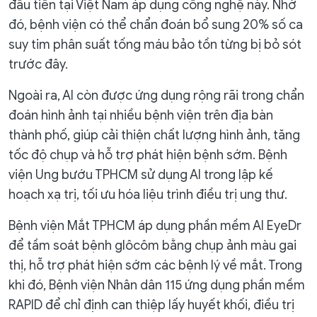
đầu tiên tại Việt Nam áp dụng công nghệ này. Nhờ
đó, bệnh viện có thể chẩn đoán bổ sung 20% số ca
suy tim phân suất tống máu bảo tồn từng bị bỏ sót
trước đây.
Ngoài ra, AI còn được ứng dụng rộng rãi trong chẩn
đoán hình ảnh tại nhiều bệnh viện trên địa bàn
thành phố, giúp cải thiện chất lượng hình ảnh, tăng
tốc độ chụp và hỗ trợ phát hiện bệnh sớm. Bệnh
viện Ung bướu TPHCM sử dụng AI trong lập kế
hoạch xạ trị, tối ưu hóa liệu trình điều trị ung thư.
Bệnh viện Mắt TPHCM áp dụng phần mềm AI EyeDr
để tầm soát bệnh glôcôm bằng chụp ảnh màu gai
thị, hỗ trợ phát hiện sớm các bệnh lý về mắt. Trong
khi đó, Bệnh viện Nhân dân 115 ứng dụng phần mềm
RAPID để chỉ định can thiệp lấy huyết khối, điều trị