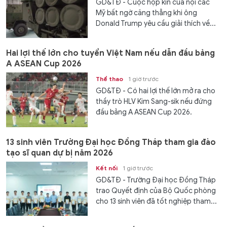
GD&TĐ - Cuộc họp kín của nội các
Mỹ bất ngờ căng thẳng khi ông
Donald Trump yêu cầu giải thích về...
Hai lợi thế lớn cho tuyển Việt Nam nếu dẫn đầu bảng
A ASEAN Cup 2026
Thể thao
1 giờ trước
GD&TĐ - Có hai lợi thế lớn mở ra cho
thầy trò HLV Kim Sang-sik nếu đứng
đầu bảng A ASEAN Cup 2026.
13 sinh viên Trường Đại học Đồng Tháp tham gia đào
tạo sĩ quan dự bị năm 2026
Kết nối
1 giờ trước
GD&TĐ - Trường Đại học Đồng Tháp
trao Quyết định của Bộ Quốc phòng
cho 13 sinh viên đã tốt nghiệp tham...