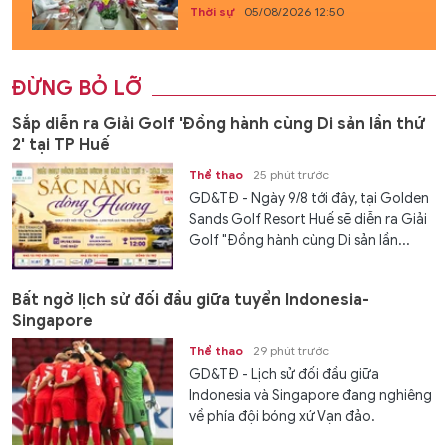
Thời sự
05/08/2026 12:50
ĐỪNG BỎ LỠ
Sắp diễn ra Giải Golf 'Đồng hành cùng Di sản lần thứ
2' tại TP Huế
Thể thao
25 phút trước
GD&TĐ - Ngày 9/8 tới đây, tại Golden
Sands Golf Resort Huế sẽ diễn ra Giải
Golf "Đồng hành cùng Di sản lần...
Bất ngờ lịch sử đối đầu giữa tuyển Indonesia-
Singapore
Thể thao
29 phút trước
GD&TĐ - Lịch sử đối đầu giữa
Indonesia và Singapore đang nghiêng
về phía đội bóng xứ Vạn đảo.