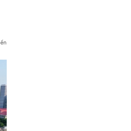
a
iến