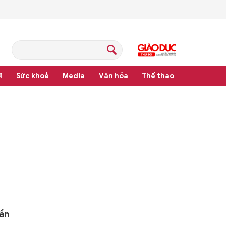
i
Sức khoẻ
Media
Văn hóa
Thể thao
pháp luật
ần