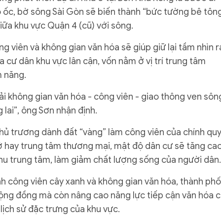
 ốc, bờ sông Sài Gòn sẽ biến thành “bức tường bê tông
iữa khu vực Quận 4 (cũ) với sông.
g viên và không gian văn hóa sẽ giúp giữ lại tầm nhìn r
ủa cư dân khu vực lân cận, vốn nằm ở vị trí trung tâm
m năng.
dải không gian văn hóa - công viên - giao thông ven sôn
 lai”, ông Sơn nhận định.
chủ trương dành đất “vàng” làm công viên của chính qu
 hay trung tâm thương mại, mật độ dân cư sẽ tăng cao
hu trung tâm, làm giảm chất lượng sống của người dân.
nh công viên cây xanh và không gian văn hóa, thành phố
 cộng đồng mà còn nâng cao năng lực tiếp cận văn hóa 
lịch sử đặc trưng của khu vực.