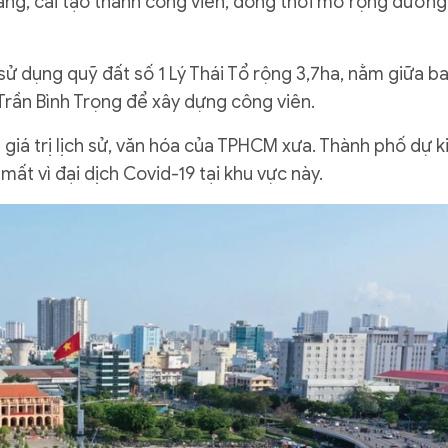
rang, cải tạo thành công viên, đồng thời mở rộng đường
 dụng quỹ đất số 1 Lý Thái Tổ rộng 3,7ha, nằm giữa b
Trần Bình Trọng để xây dựng công viên.
 giá trị lịch sử, văn hóa của TPHCM xưa. Thành phố dự k
t vì đại dịch Covid-19 tại khu vực này.