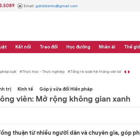
3.5089
Email:
gdtddientu@gmail.com
uật
Kết nối
Trao đổi
Học đường
Nhân ái
Thế giớ
áp luật
#Thực học - Thực nghiệp
#Tổng rà soát hệ thống văn bản quy phạm 
nh trị
Kinh tế
Góp ý sửa đổi Hiến pháp
ông viên: Mở rộng không gian xanh
ng thuận từ nhiều người dân và chuyên gia, góp ph