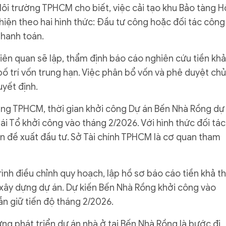
ôi trường TPHCM cho biết, việc cải tạo khu Bảo tàng H
 hiện theo hai hình thức: Đầu tư công hoặc đối tác công
thanh toán.
iên quan sẽ lập, thẩm định báo cáo nghiên cứu tiền khả
 bố trí vốn trung hạn. Việc phân bổ vốn và phê duyệt chủ
yết định.
ờng TPHCM, thời gian khởi công Dự án Bến Nhà Rồng dự
hái Tổ khởi công vào tháng 2/2026. Với hình thức đối tác
ản đề xuất đầu tư. Sở Tài chính TPHCM là cơ quan tham
ình điều chỉnh quy hoạch, lập hồ sơ báo cáo tiền khả thi
 xây dựng dự án. Dự kiến Bến Nhà Rồng khởi công vào
ẫn giữ tiến độ tháng 2/2026.
ng phát triển dự án nhà ở tại Bến Nhà Rồng là bước đi