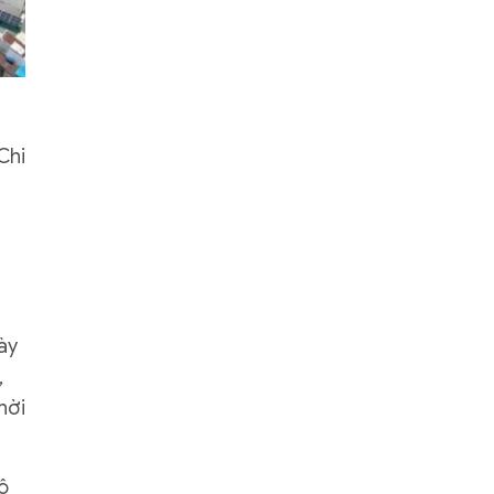
Chi
ày
,
hời
ộ