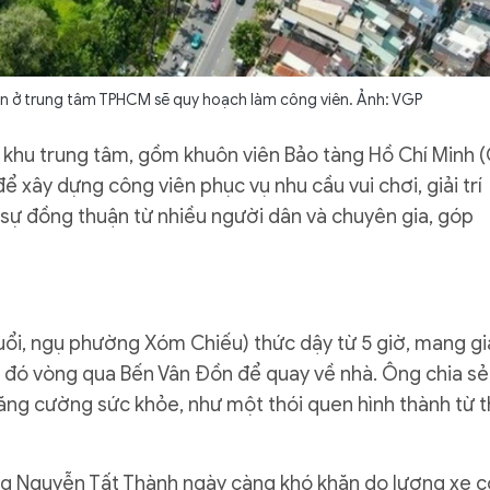
tiền ở trung tâm TPHCM sẽ quy hoạch làm công viên. Ảnh: VGP
 khu trung tâm, gồm khuôn viên Bảo tàng Hồ Chí Minh (
ể xây dựng công viên phục vụ nhu cầu vui chơi, giải trí
sự đồng thuận từ nhiều người dân và chuyên gia, góp
uổi, ngụ phường Xóm Chiếu) thức dậy từ 5 giờ, mang gi
đó vòng qua Bến Vân Đồn để quay về nhà. Ông chia sẻ
ăng cường sức khỏe, như một thói quen hình thành từ t
ng Nguyễn Tất Thành ngày càng khó khăn do lượng xe c