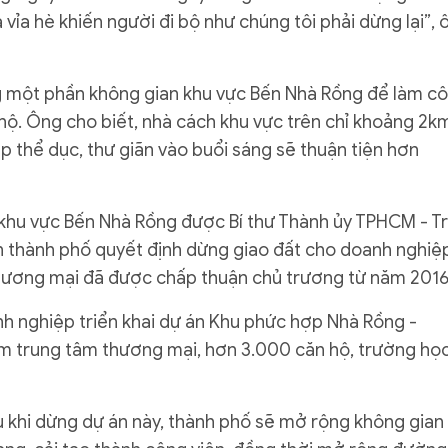
 vỉa hè khiến người đi bộ như chúng tôi phải dừng lại”, 
g một phần không gian khu vực Bến Nhà Rồng để làm c
hộ. Ông cho biết, nhà cách khu vực trên chỉ khoảng 2k
ập thể dục, thư giãn vào buổi sáng sẽ thuận tiện hơn
khu vực Bến Nhà Rồng được Bí thư Thành ủy TPHCM - T
n thành phố quyết định dừng giao đất cho doanh nghiệ
hương mại đã được chấp thuận chủ trương từ năm 2016
 nghiệp triển khai dự án Khu phức hợp Nhà Rồng -
ồm trung tâm thương mại, hơn 3.000 căn hộ, trường họ
u khi dừng dự án này, thành phố sẽ mở rộng không gian