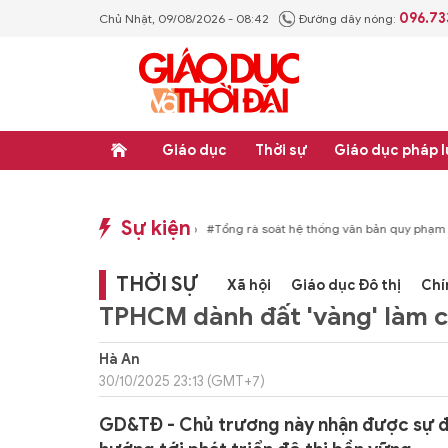
096.73
Chủ Nhật, 09/08/2026 - 08:42
Đường dây nóng:
Giáo dục
Thời sự
Giáo dục pháp l
Sự kiện
p luật
#Thực học - Thực nghiệp
#Tổng rà soát hệ thống văn bản quy phạm ph
THỜI SỰ
Xã hội
Giáo dục Đô thị
Chí
TPHCM dành đất 'vàng' làm c
Hà An
30/10/2025 23:13 (GMT+7)
GD&TĐ - Chủ trương này nhận được sự đồ