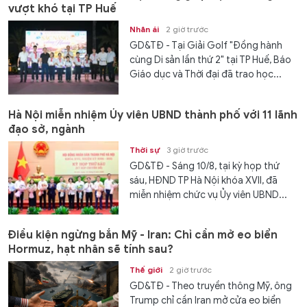
vượt khó tại TP Huế
Nhân ái
2 giờ trước
GD&TĐ - Tại Giải Golf "Đồng hành
cùng Di sản lần thứ 2" tại TP Huế, Báo
Giáo dục và Thời đại đã trao học...
Hà Nội miễn nhiệm Ủy viên UBND thành phố với 11 lãnh
đạo sở, ngành
Thời sự
3 giờ trước
GD&TĐ - Sáng 10/8, tại kỳ họp thứ
sáu, HĐND TP Hà Nội khóa XVII, đã
miễn nhiệm chức vụ Ủy viên UBND...
Điều kiện ngừng bắn Mỹ - Iran: Chỉ cần mở eo biển
Hormuz, hạt nhân sẽ tính sau?
Thế giới
2 giờ trước
GD&TĐ - Theo truyền thông Mỹ, ông
Trump chỉ cần Iran mở cửa eo biển