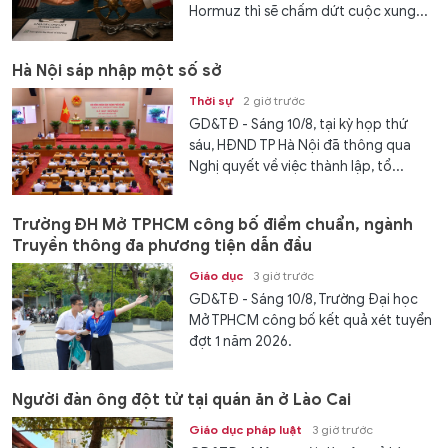
Hormuz thì sẽ chấm dứt cuộc xung...
Hà Nội sáp nhập một số sở
Thời sự
2 giờ trước
GD&TĐ - Sáng 10/8, tại kỳ họp thứ
sáu, HĐND TP Hà Nội đã thông qua
Nghị quyết về việc thành lập, tổ...
Trường ĐH Mở TPHCM công bố điểm chuẩn, ngành
Truyền thông đa phương tiện dẫn đầu
Giáo dục
3 giờ trước
GD&TĐ - Sáng 10/8, Trường Đại học
Mở TPHCM công bố kết quả xét tuyển
đợt 1 năm 2026.
Người đàn ông đột tử tại quán ăn ở Lào Cai
Giáo dục pháp luật
3 giờ trước