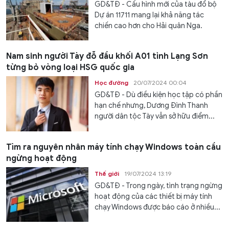
GD&TĐ - Cấu hình mới của tàu đổ bộ
Dự án 11711 mang lại khả năng tác
chiến cao hơn cho Hải quân Nga.
Nam sinh người Tày đỗ đầu khối A01 tỉnh Lạng Sơn
từng bỏ vòng loại HSG quốc gia
Học đường
20/07/2024 00:04
GD&TĐ - Dù điều kiện học tập có phần
hạn chế nhưng, Dương Đình Thanh
người dân tộc Tày vẫn sở hữu điểm...
Tìm ra nguyên nhân máy tính chạy Windows toàn cầu
ngừng hoạt động
Thế giới
19/07/2024 13:19
GD&TĐ - Trong ngày, tình trạng ngừng
hoạt động của các thiết bị máy tính
chạy Windows được báo cáo ở nhiều...