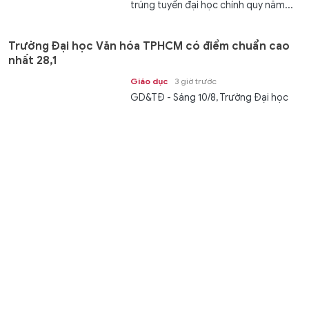
trúng tuyển đại học chính quy năm...
Trường Đại học Văn hóa TPHCM có điểm chuẩn cao
nhất 28,1
Giáo dục
3 giờ trước
GD&TĐ - Sáng 10/8, Trường Đại học
Văn hóa TPHCM thông báo điểm
chuẩn trúng tuyển các ngành đào...
Đại tá Trịnh Khắc Cường Làm Giám đốc Công an tỉnh
Lào Cai
Thời sự
3 giờ trước
GD&TĐ - Đại tá Trịnh Khắc Cường,
Phó Cục trưởng Cục An ninh chính trị
nội bộ được điều động, bổ nhiệm...
Trường ĐH Luật Hà Nội công bố điểm trúng tuyển
năm 2026