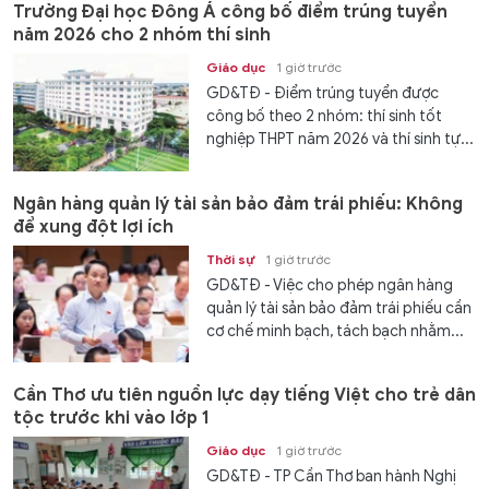
Trường Đại học Đông Á công bố điểm trúng tuyển
năm 2026 cho 2 nhóm thí sinh
Giáo dục
1 giờ trước
GD&TĐ - Điểm trúng tuyển được
công bố theo 2 nhóm: thí sinh tốt
nghiệp THPT năm 2026 và thí sinh tự...
Ngân hàng quản lý tài sản bảo đảm trái phiếu: Không
để xung đột lợi ích
Thời sự
1 giờ trước
GD&TĐ - Việc cho phép ngân hàng
quản lý tài sản bảo đảm trái phiếu cần
cơ chế minh bạch, tách bạch nhằm...
Cần Thơ ưu tiên nguồn lực dạy tiếng Việt cho trẻ dân
tộc trước khi vào lớp 1
Giáo dục
1 giờ trước
GD&TĐ - TP Cần Thơ ban hành Nghị