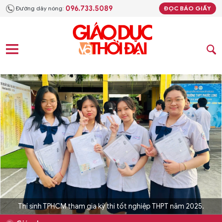
096.733.5089
Đường dây nóng:
ĐỌC BÁO GIẤY
Thí sinh TPHCM tham gia kỳ thi tốt nghiệp THPT năm 2025.