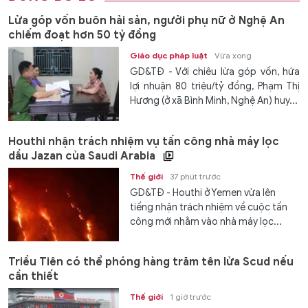
Lừa góp vốn buôn hải sản, người phụ nữ ở Nghệ An
chiếm đoạt hơn 50 tỷ đồng
Giáo dục pháp luật
Vừa xong
GD&TĐ - Với chiêu lừa góp vốn, hứa
lợi nhuận 80 triệu/tỷ đồng, Phạm Thị
Hương (ở xã Bình Minh, Nghệ An) huy...
Houthi nhận trách nhiệm vụ tấn công nhà máy lọc
dầu Jazan của Saudi Arabia
Thế giới
37 phút trước
GD&TĐ - Houthi ở Yemen vừa lên
tiếng nhận trách nhiệm về cuộc tấn
công mới nhằm vào nhà máy lọc...
Triều Tiên có thể phóng hàng trăm tên lửa Scud nếu
cần thiết
Thế giới
1 giờ trước