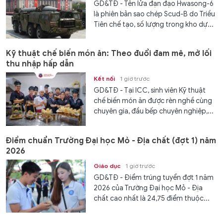
GD&TĐ - Tên lửa đạn đạo Hwasong-6
là phiên bản sao chép Scud-B do Triều
Tiên chế tạo, số lượng trong kho dự...
Kỹ thuật chế biến món ăn: Theo đuổi đam mê, mở lối
thu nhập hấp dẫn
Kết nối
1 giờ trước
GD&TĐ - Tại ICC, sinh viên Kỹ thuật
chế biến món ăn được rèn nghề cùng
chuyên gia, đầu bếp chuyên nghiệp,...
Điểm chuẩn Trường Đại học Mỏ - Địa chất (đợt 1) năm
2026
Giáo dục
1 giờ trước
GD&TĐ - Điểm trúng tuyển đợt 1 năm
2026 của Trường Đại học Mỏ - Địa
chất cao nhất là 24,75 điểm thuộc...