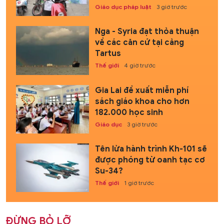
Giáo dục pháp luật
3 giờ trước
Nga - Syria đạt thỏa thuận
về các căn cứ tại cảng
Tartus
Thế giới
4 giờ trước
Gia Lai đề xuất miễn phí
sách giáo khoa cho hơn
182.000 học sinh
Giáo dục
3 giờ trước
Tên lửa hành trình Kh-101 sẽ
được phóng từ oanh tạc cơ
Su-34?
Thế giới
1 giờ trước
ĐỪNG BỎ LỠ