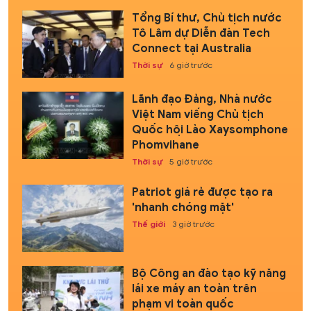
Tổng Bí thư, Chủ tịch nước
Tô Lâm dự Diễn đàn Tech
Connect tại Australia
Thời sự
6 giờ trước
Lãnh đạo Đảng, Nhà nước
Việt Nam viếng Chủ tịch
Quốc hội Lào Xaysomphone
Phomvihane
Thời sự
5 giờ trước
Patriot giá rẻ được tạo ra
'nhanh chóng mặt'
Thế giới
3 giờ trước
Bộ Công an đào tạo kỹ năng
lái xe máy an toàn trên
phạm vi toàn quốc