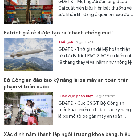
GD&TĐ - Một người đàn ông ở Lào
Cai xuất hiện biểu hiện bất thường về
sức khỏe khi đang ở quán ăn, sau đó...
Patriot giá rẻ được tạo ra 'nhanh chóng mặt'
Thế giới
3 giờ trước
GD&TĐ - Thời gian để Mỹ hoàn thiện
tên lửa Patriot PAC-3 ACE dự kiến chỉ
18 tháng thay vì vài năm như thông lệ.
Bộ Công an đào tạo kỹ năng lái xe máy an toàn trên
phạm vi toàn quốc
Giáo dục pháp luật
3 giờ trước
GD&TĐ - Cục CSGT, Bộ Công an
triển khai chiến dịch đào tạo kỹ năng
lái xe mô tô, xe gắn máy an toàn...
Xác định năm thành lập ngôi trường khoa bảng, hiếu